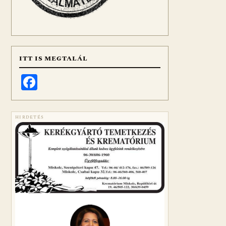
ITT IS MEGTALÁL
Facebook
HIRDETÉS