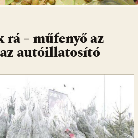
 rá – műfenyő az
 az autóillatosító