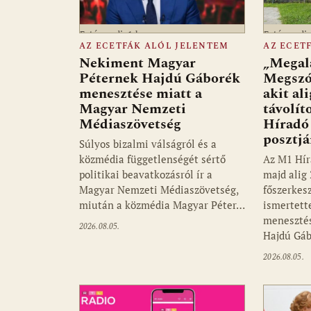
Fotó: media1.hu
Fotó: medi
AZ ECETFÁK ALÓL JELENTEM
AZ ECET
Nekiment Magyar
„Megalá
Péternek Hajdú Gáborék
Megszó
menesztése miatt a
akit al
Magyar Nemzeti
távolít
Médiaszövetség
Híradó 
posztjá
Súlyos bizalmi válságról és a
közmédia függetlenségét sértő
Az M1 Hír
politikai beavatkozásról ír a
majd alig 
Magyar Nemzeti Médiaszövetség,
főszerkes
miután a közmédia Magyar Péter…
ismertett
menesztés
2026.08.05.
Hajdú Gá
2026.08.05.