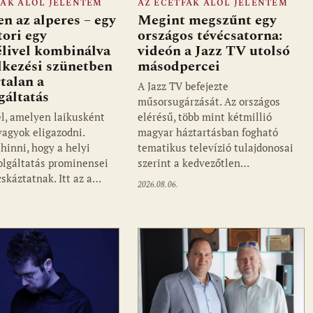
FÁK ALÓL JELENTEM
AZ ECETFÁK ALÓL JELENTEM
en az alperes – egy
Megint megszűnt egy
tori egy
országos tévécsatorna:
élivel kombinálva
videón a Jazz TV utolsó
élkezési szünetben
másodpercei
rtalan a
A Jazz TV befejezte
gáltatás
műsorsugárzását. Az országos
él, amelyen laikusként
elérésű, több mint kétmillió
vagyok eligazodni.
magyar háztartásban fogható
hinni, hogy a helyi
tematikus televízió tulajdonosai
olgáltatás prominensei
szerint a kedvezőtlen…
cskáztatnak. Itt az a…
2026.08.06.