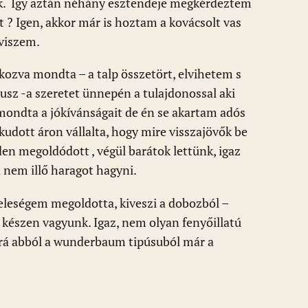
k. Így aztán néhány esztendeje megkérdeztem
át ? Igen, akkor már is hoztam a kovácsolt vas
 viszem.
ozva mondta – a talp összetört, elvihetem s
rkusz -a szeretet ünnepén a tulajdonossal aki
ondta a jókívánságait de én se akartam adós
udott áron vállalta, hogy mire visszajövők be
den megoldódott , végül barátok lettünk, igaz
 nem illő haragot hagyni.
leségem megoldotta, kiveszi a dobozból –
 készen vagyunk. Igaz, nem olyan fenyőillatú
k rá abból a wunderbaum tipúsuból már a