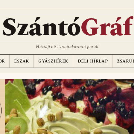
Szántó
Gráf
Háztáji hír és szórakoztató portál
OR
ÉSZAK
GYÁSZHÍREK
DÉLI HÍRLAP
ZSARU