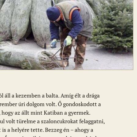
l áll a kezemben a balta. Amíg élt a drága
ember úri dolgom volt. Ő gondoskodott a
, hogy az állt mint Katiban a gyermek.
 volt türelme a szaloncukrokat felaggatni,
t is a helyére tette. Bezzeg én – ahogy a