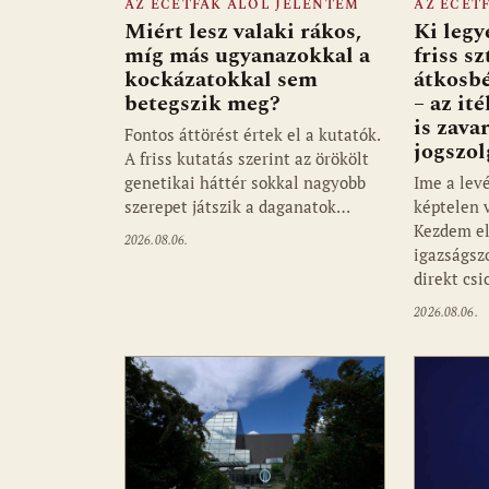
AZ ECETFÁK ALÓL JELENTEM
AZ ECET
Miért lesz valaki rákos,
Ki legy
míg más ugyanazokkal a
friss sz
kockázatokkal sem
átkosb
betegszik meg?
– az it
is zava
Fontos áttörést értek el a kutatók.
jogszol
A friss kutatás szerint az örökölt
genetikai háttér sokkal nagyobb
Ime a lev
szerepet játszik a daganatok…
képtelen 
Kezdem el
2026.08.06.
igazságsz
direkt csi
2026.08.06.