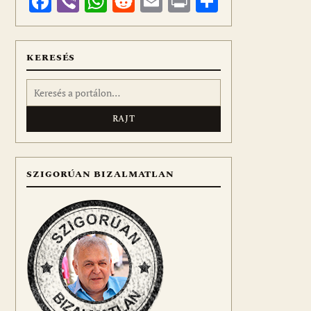
Facebook
Viber
WhatsApp
Reddit
Email
Print
Ossza
meg
KERESÉS
Keresés:
SZIGORÚAN BIZALMATLAN