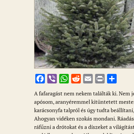
F
Vi
W
R
E
Pr
O
ac
b
h
e
m
in
ss
A fafaragást nem nekem találták ki. Nem jó
e
er
at
d
ai
t
za
apósom, aranyéremmel kitüntetett mester
b
s
di
l
m
karácsonyfa talpról és úgy tudta beállítani
o
A
t
e
Ahogyan vidéken szokás mondani. Ráadásul
o
p
g
ráfűzni a drótokat és a díszeket a világítás