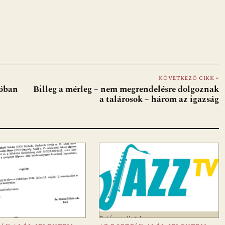
KÖVETKEZŐ CIKK »
tóban
Billeg a mérleg – nem megrendelésre dolgoznak
a talárosok – három az igazság
Fotó: media1.hu