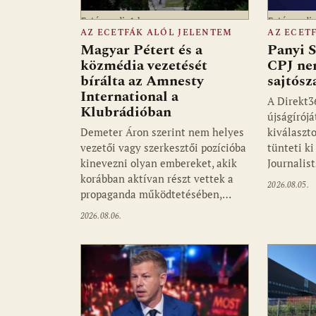
Fotó: media1.hu
Fotó: medi
AZ ECETFÁK ALÓL JELENTEM
AZ ECET
Magyar Pétert és a
Panyi S
közmédia vezetését
CPJ ne
bírálta az Amnesty
sajtósz
International a
A Direkt3
Klubrádióban
újságírójá
Demeter Áron szerint nem helyes
kiválaszto
vezetői vagy szerkesztői pozícióba
tünteti k
kinevezni olyan embereket, akik
Journalis
korábban aktívan részt vettek a
2026.08.05.
propaganda működtetésében,…
2026.08.06.