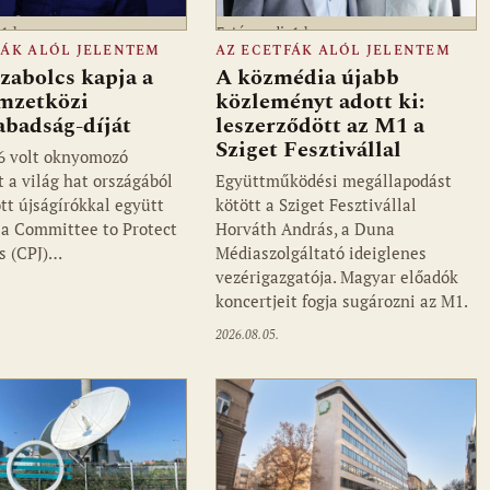
a1.hu
Fotó: media1.hu
FÁK ALÓL JELENTEM
AZ ECETFÁK ALÓL JELENTEM
zabolcs kapja a
A közmédia újabb
mzetközi
közleményt adott ki:
abadság-díját
leszerződött az M1 a
Sziget Fesztivállal
6 volt oknyomozó
t a világ hat országából
Együttműködési megállapodást
tt újságírókkal együtt
kötött a Sziget Fesztivállal
i a Committee to Protect
Horváth András, a Duna
ts (CPJ)…
Médiaszolgáltató ideiglenes
vezérigazgatója. Magyar előadók
koncertjeit fogja sugározni az M1.
2026.08.05.