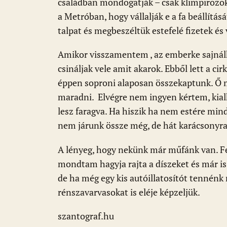
k
p
családban mondogatják – csak klimpirozo
a Metróban, hogy vállalják e a fa beállítás
talpat és megbeszéltük estefelé fizetek és
Amikor visszamentem , az emberke sajnálk
csináljak vele amit akarok. Ebből lett a ci
éppen soproni alaposan összekaptunk. Ő m
maradni. Elvégre nem ingyen kértem, kialk
lesz faragva. Ha hiszik ha nem estére min
nem járunk össze még, de hát karácsonyra
A lényeg, hogy nekünk már műfánk van. Fe
mondtam hagyja rajta a díszeket és már is
de ha még egy kis autóillatosítót tennén
rénszavarvasokat is eléje képzeljük.
szantograf.hu