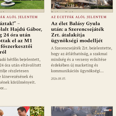
a1.hu
Fotó: media1.hu
FÁK ALÓL JELENTEM
AZ ECETFÁK ALÓL JELENTEM
ztak!” –
Az élet Balásy Gyula
lalt Hajdú Gábor,
után: a Szerencsejáték
ig 24 óra után
Zrt. átalakítja
ottak el az M1
ügynökségi modelljét
főszerkesztői
A Szerencsejáték Zrt. bejelentette,
ról
hogy az átláthatóság, a szakmai
adó hétfőn bejelentett,
minőség és a verseny erősítése
24 óra után eltávolított
érdekében új marketing és
ztője részletesen
kommunikációs ügynökségi…
e kinevezésének és
2026.08.05.
ének körülményeit.
bor…