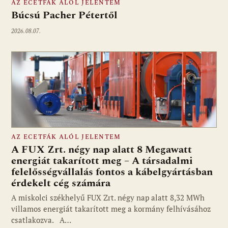
AZ ECETFÁK ALÓL JELENTEM
Búcsú Pacher Pétertől
2026.08.07.
AZ ECETFÁK ALÓL JELENTEM
A FUX Zrt. négy nap alatt 8 Megawatt
energiát takarított meg – A társadalmi
felelősségvállalás fontos a kábelgyártásban
érdekelt cég számára
A miskolci székhelyű FUX Zrt. négy nap alatt 8,32 MWh
villamos energiát takarított meg a kormány felhívásához
csatlakozva. A…