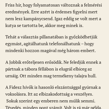
Fríss hír, hogy folyamatosan változnak a felmérési
eredmények. Erre azért is érdemes figyelni mert
nem lesz kampánycsend. Igaz eddig se volt mert a
kutya se tartotta be, akkor meg minek is.
Tehát a választás pillanatában is győzködhetjük
egymást, agitálhatunk telefonálhatunk – hogy
mindenki hozzon magával még három embert.
A Jobbik erőteljesen erősödik. Ne feledjük ennek a
pártnak a tábora féllábon is elugrál elbiceg az
urnáig. Ott minden mag termékeny talajra hull.
A Fidesz hívők is hasonló elszántsággal gyúrnak a
voksolásra. Itt az elbizakodottság a veszélyes.
Sokuk szerint egy emberen nem múlik semmi.
Tévedés, minden pont számít. Volt is rá már példa,