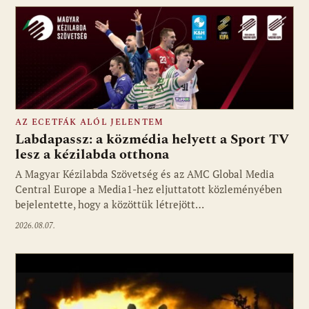
AZ ECETFÁK ALÓL JELENTEM
Labdapassz: a közmédia helyett a Sport TV
lesz a kézilabda otthona
A Magyar Kézilabda Szövetség és az AMC Global Media
Fotó: media1.hu
Central Europe a Media1-hez eljuttatott közleményében
bejelentette, hogy a közöttük létrejött…
2026.08.07.