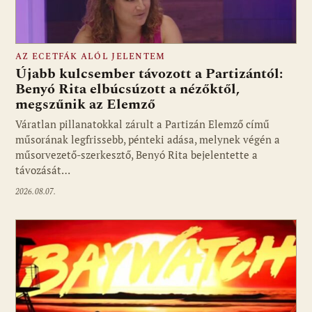
AZ ECETFÁK ALÓL JELENTEM
Újabb kulcsember távozott a Partizántól:
Benyó Rita elbúcsúzott a nézőktől,
megszűnik az Elemző
Fotó: media1.hu
Váratlan pillanatokkal zárult a Partizán Elemző című
műsorának legfrissebb, pénteki adása, melynek végén a
műsorvezető-szerkesztő, Benyó Rita bejelentette a
távozását…
2026.08.07.