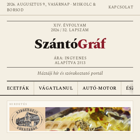
2026. AUGUSZTUS 9., VASÁRNAP · MISKOLC &
KAPCSOLAT
BORSOD
XIV. ÉVFOLYAM
2026 / 32. LAPSZÁM
Szántó
Gráf
ÁRA: INGYENES
ALAPÍTVA 2013
Háztáji hír és szórakoztató portál
ECETFÁK
VÁGATLANUL
AUTÓ-MOTOR
ÉSZA
HIRDETÉS