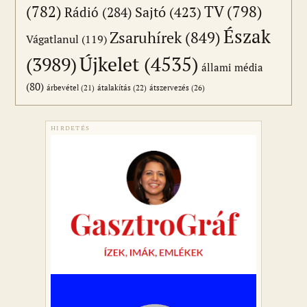
(782)
TV
(798)
Sajtó
(423)
Rádió
(284)
Észak
Zsaruhírek
(849)
Vágatlanul
(119)
Újkelet
(4535)
(3989)
állami média
(80)
átszervezés
(26)
árbevétel
(21)
átalakítás
(22)
HIRDETÉS