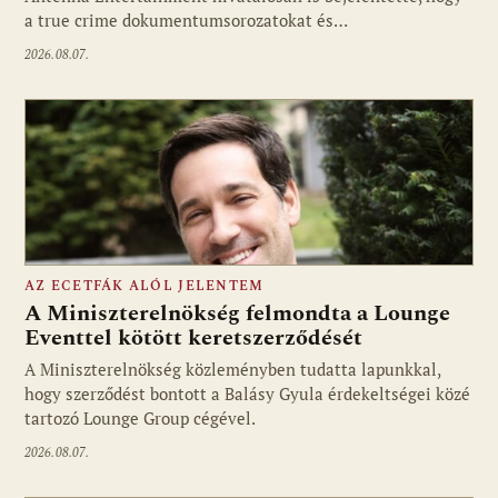
a true crime dokumentumsorozatokat és…
2026.08.07.
AZ ECETFÁK ALÓL JELENTEM
A Miniszterelnökség felmondta a Lounge
Eventtel kötött keretszerződését
A Miniszterelnökség közleményben tudatta lapunkkal,
Fotó: media1.hu
hogy szerződést bontott a Balásy Gyula érdekeltségei közé
tartozó Lounge Group cégével.
2026.08.07.