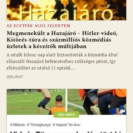
AZ ECETFÁK ALÓL JELENTEM
Megmenekült a Hazajáró – Hitler-videó,
Kitörés-túra és százmilliós közmédiás
üzletek a készítők múltjában
Fotó: media1.hu
A nézők kilenc nap alatt biztosították a közmédia által
elkaszált Hazajáró befejezéséhez szükséges pénzt, így
elkészülhet az utolsó 11 epizód.…
2026.08.07.