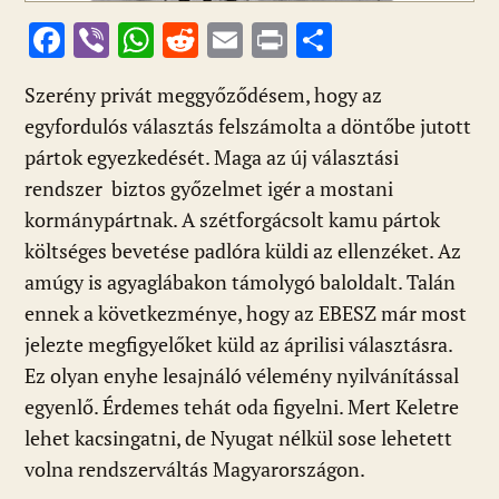
F
Vi
W
R
E
Pr
O
ac
b
h
e
m
in
ss
Szerény privát meggyőződésem, hogy az
e
er
at
d
ai
t
za
egyfordulós választás felszámolta a döntőbe jutott
b
s
di
l
m
pártok egyezkedését. Maga az új választási
o
A
t
e
rendszer biztos győzelmet igér a mostani
o
p
g
kormánypártnak. A szétforgácsolt kamu pártok
k
p
költséges bevetése padlóra küldi az ellenzéket. Az
amúgy is agyaglábakon támolygó baloldalt. Talán
ennek a következménye, hogy az EBESZ már most
jelezte megfigyelőket küld az áprilisi választásra.
Ez olyan enyhe lesajnáló vélemény nyilvánítással
egyenlő. Érdemes tehát oda figyelni. Mert Keletre
lehet kacsingatni, de Nyugat nélkül sose lehetett
volna rendszerváltás Magyarországon.