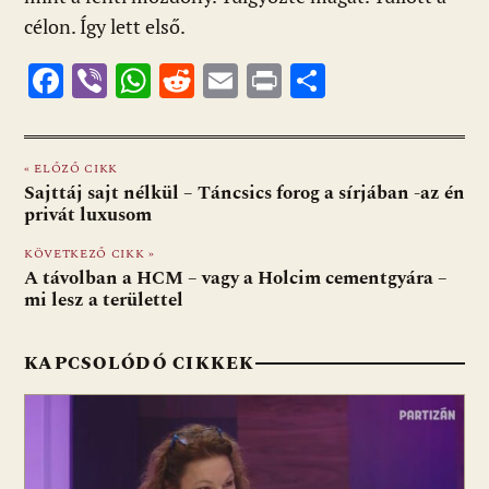
célon. Így lett első.
F
Vi
W
R
E
Pr
O
ac
b
h
e
m
in
ss
e
er
at
d
ai
t
za
« ELŐZŐ CIKK
b
s
di
l
m
Sajttáj sajt nélkül – Táncsics forog a sírjában -az én
o
A
t
e
privát luxusom
o
p
g
KÖVETKEZŐ CIKK »
A távolban a HCM – vagy a Holcim cementgyára –
k
p
mi lesz a területtel
KAPCSOLÓDÓ CIKKEK