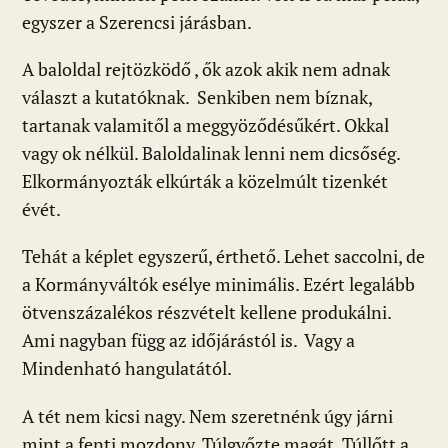
egyszer a Szerencsi járásban.
A baloldal rejtözködő , ők azok akik nem adnak
választ a kutatóknak. Senkiben nem bíznak,
tartanak valamitől a meggyöződésűkért. Okkal
vagy ok nélkül. Baloldalinak lenni nem dicsőség.
Elkormányozták elkúrták a közelmúlt tizenkét
évét.
Tehát a képlet egyszerű, érthető. Lehet saccolni, de
a Kormányváltók esélye minimális. Ezért legalább
ötvenszázalékos részvételt kellene produkálni.
Ami nagyban függ az időjárástól is. Vagy a
Mindenható hangulatától.
A tét nem kicsi nagy. Nem szeretnénk úgy járni
mint a fenti mozdony. Túlgyőzte magát. Túllőtt a