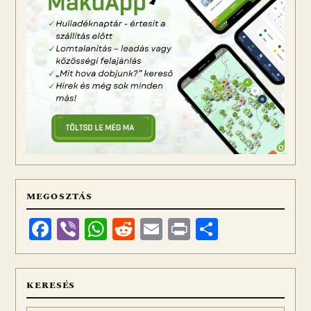
MEGOSZTÁS
Facebook
Viber
WhatsApp
Reddit
Email
Print
Ossza
meg
KERESÉS