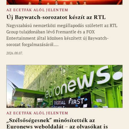
AZ ECETFÁK ALÓL JELENTEM
Új Baywatch-sorozatot készít az RTL
Nagyszabású nemzetközi megállapodás született az RTL
Group tulajdonában lévő Fremantle és a FOX
Fotó: media1.hu
Entertainment által közösen készített új Baywatch-
sorozat forgalmazásáról.…
2026.08.07.
AZ ECETFÁK ALÓL JELENTEM
„Szélsőségesnek” minősítették az
Euronews weboldalát – az olvasókat is