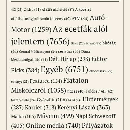
24.hu
(41)
akvizíció
(37)
A közélet
AI
(25)
4iG
(23)
Autó-
ATV
(83)
átláthatóságáról szóló törvény
(40)
Az ecetfák alól
Motor
(1259)
jelentem
(7656)
bíróság
Blikk
(25)
bírság
(25)
(62)
cenzúra
(55)
Duna
Central Médiacsoport
(24)
Editor
Déli Hírlap
(293)
Médiaszolgáltató
(41)
Egyéb
(6751)
Picks
(384)
elbocsátás
(29)
Fiatalon
Featured
(154)
elhunyt
(23)
Miskolczról
(1058)
Földes / 4H
(62)
fidesz
(40)
Hirdetmények
Gyászhír
(106)
főszerkesztő
(24)
halál
(24)
(287)
Karrier
(318)
Kerényi László
(363)
Műveim
(499)
Napi Schwezoff
Márka
(105)
Online média
(740)
Pályázatok
(405)