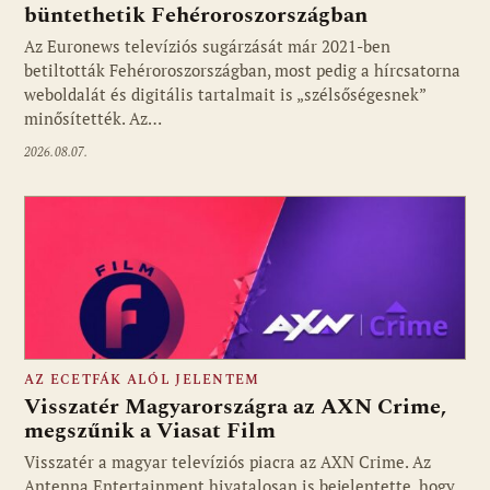
büntethetik Fehéroroszországban
Fotó: media1.hu
Az Euronews televíziós sugárzását már 2021-ben
betiltották Fehéroroszországban, most pedig a hírcsatorna
weboldalát és digitális tartalmait is „szélsőségesnek”
minősítették. Az…
2026.08.07.
AZ ECETFÁK ALÓL JELENTEM
Visszatér Magyarországra az AXN Crime,
megszűnik a Viasat Film
Visszatér a magyar televíziós piacra az AXN Crime. Az
Fotó: media1.hu
Antenna Entertainment hivatalosan is bejelentette, hogy