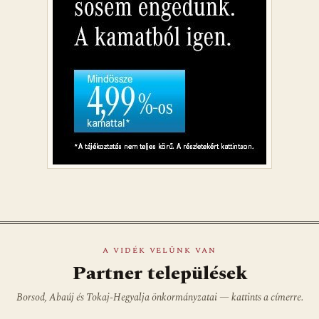
A VIDÉK VELÜNK VAN
Partner települések
Borsod, Abaúj és Tokaj-Hegyalja önkormányzatai — kattints a címerre.