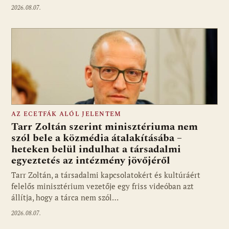
2026.08.07.
AZ ECETFÁK ALÓL JELENTEM
Tarr Zoltán szerint minisztériuma nem
szól bele a közmédia átalakításába –
heteken belül indulhat a társadalmi
Fotó: media1.hu
egyeztetés az intézmény jövőjéről
Tarr Zoltán, a társadalmi kapcsolatokért és kultúráért
felelős minisztérium vezetője egy friss videóban azt
állítja, hogy a tárca nem szól…
2026.08.07.