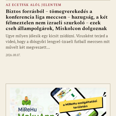
AZ ECETFÁK ALÓL JELENTEM
Biztos forrásból – tömegverekedés a
konferencia liga meccsen – hazugság, a két
félmeztelen nem izraeli szurkoló – ezek
cseh állampolgárok, Miskolcon dolgoznak
Ugye milyen jólesik egy kicsit zsidózni. Vírusként terjed a
videó, hogy a diósgyőri lengyel-izraeli futball meccsen mit
művelt két megveszett…
2026.08.07.