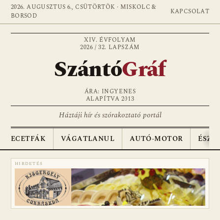
2026. AUGUSZTUS 6., CSÜTÖRTÖK · MISKOLC &
KAPCSOLAT
BORSOD
XIV. ÉVFOLYAM
2026 / 32. LAPSZÁM
Szántó
Gráf
ÁRA: INGYENES
ALAPÍTVA 2013
Háztáji hír és szórakoztató portál
ECETFÁK
VÁGATLANUL
AUTÓ-MOTOR
ÉSZA
HIRDETÉS