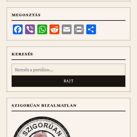
MEGOSZTÁS
Facebook
Viber
WhatsApp
Reddit
Email
Print
Ossza
meg
KERESÉS
Keresés:
SZIGORÚAN BIZALMATLAN