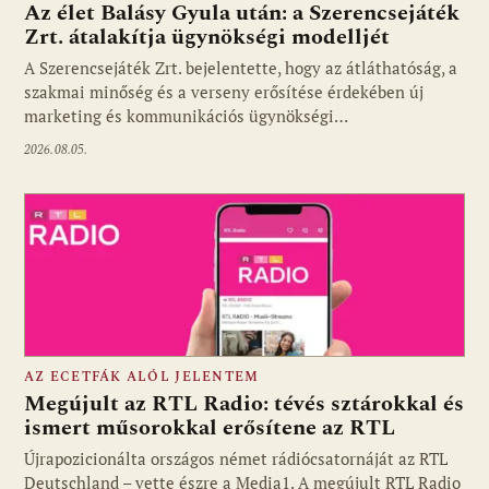
Az élet Balásy Gyula után: a Szerencsejáték
Zrt. átalakítja ügynökségi modelljét
A Szerencsejáték Zrt. bejelentette, hogy az átláthatóság, a
Fotó: media1.hu
szakmai minőség és a verseny erősítése érdekében új
marketing és kommunikációs ügynökségi…
2026.08.05.
AZ ECETFÁK ALÓL JELENTEM
Megújult az RTL Radio: tévés sztárokkal és
ismert műsorokkal erősítene az RTL
Újrapozicionálta országos német rádiócsatornáját az RTL
Fotó: media1.hu
Deutschland – vette észre a Media1. A megújult RTL Radio