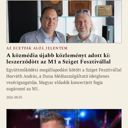
AZ ECETFÁK ALÓL JELENTEM
A közmédia újabb közleményt adott ki:
leszerződött az M1 a Sziget Fesztivállal
Együttműködési megállapodást kötött a Sziget Fesztivállal
Fotó: media1.hu
Horváth András, a Duna Médiaszolgáltató ideiglenes
vezérigazgatója. Magyar előadók koncertjeit fogja
sugározni az M1.
2026.08.05.