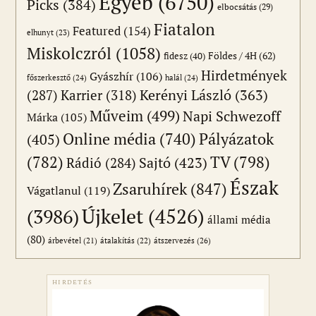
Egyéb
(6750)
Picks
(384)
elbocsátás
(29)
Fiatalon
Featured
(154)
elhunyt
(23)
Miskolczról
(1058)
Földes / 4H
(62)
fidesz
(40)
Hirdetmények
Gyászhír
(106)
főszerkesztő
(24)
halál
(24)
(287)
Karrier
(318)
Kerényi László
(363)
Műveim
(499)
Napi Schwezoff
Márka
(105)
Online média
(740)
Pályázatok
(405)
(782)
TV
(798)
Sajtó
(423)
Rádió
(284)
Észak
Zsaruhírek
(847)
Vágatlanul
(119)
Újkelet
(4526)
(3986)
állami média
(80)
átszervezés
(26)
árbevétel
(21)
átalakítás
(22)
HIRDETÉS