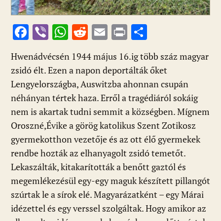
F
Vi
W
R
E
Pr
O
ac
b
h
e
m
in
ss
Hwenádvécsén 1944 május 16.ig több száz magyar
e
er
at
d
ai
t
za
zsidó élt. Ezen a napon deportálták őket
b
s
di
l
m
Lengyelországba, Auswitzba ahonnan csupán
o
A
t
e
néhányan tértek haza. Erről a tragédiáról sokáig
o
p
g
nem is akartak tudni semmit a községben. Mígnem
k
p
Oroszné,Évike a görög katolikus Szent Zotikosz
gyermekotthon vezetője és az ott élő gyermekek
rendbe hozták az elhanyagolt zsidó temetőt.
Lekaszálták, kitakarították a benőtt gaztól és
megemlékezésül egy-egy maguk készített pillangót
szúrtak le a sírok elé. Magyarázatként – egy Márai
idézettel és egy verssel szolgáltak. Hogy amikor az