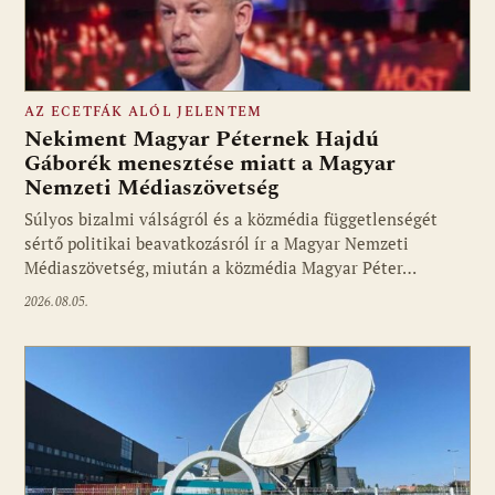
AZ ECETFÁK ALÓL JELENTEM
Nekiment Magyar Péternek Hajdú
Gáborék menesztése miatt a Magyar
Nemzeti Médiaszövetség
Fotó: media1.hu
Súlyos bizalmi válságról és a közmédia függetlenségét
sértő politikai beavatkozásról ír a Magyar Nemzeti
Médiaszövetség, miután a közmédia Magyar Péter…
2026.08.05.