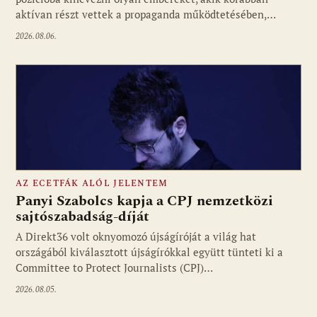
aktívan részt vettek a propaganda működtetésében,…
2026.08.06.
AZ ECETFÁK ALÓL JELENTEM
Panyi Szabolcs kapja a CPJ nemzetközi
sajtószabadság-díját
A Direkt36 volt oknyomozó újságíróját a világ hat
Fotó: media1.hu
országából kiválasztott újságírókkal együtt tünteti ki a
Committee to Protect Journalists (CPJ)…
2026.08.05.