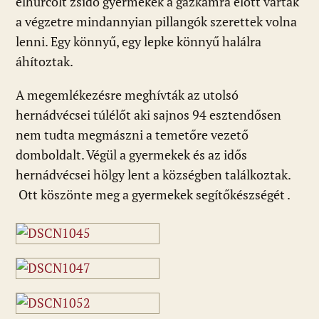
elhurcolt zsidó gyermekek a gázkamra előtt vártak
a végzetre mindannyian pillangók szerettek volna
lenni. Egy könnyű, egy lepke könnyű halálra
áhítoztak.
A megemlékezésre meghívták az utolsó
hernádvécsei túlélőt aki sajnos 94 esztendősen
nem tudta megmászni a temetőre vezető
domboldalt. Végül a gyermekek és az idős
hernádvécsei hölgy lent a községben találkoztak.
Ott köszönte meg a gyermekek segítőkészségét .