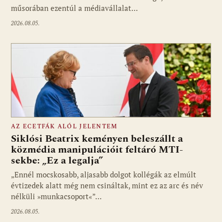
műsorában ezentúl a médiavállalat…
2026.08.05.
AZ ECETFÁK ALÓL JELENTEM
Siklósi Beatrix keményen beleszállt a
közmédia manipulációit feltáró MTI-
sekbe: „Ez a legalja”
Fotó: media1.hu
„Ennél mocskosabb, aljasabb dolgot kollégák az elmúlt
évtizedek alatt még nem csináltak, mint ez az arc és név
nélküli »munkacsoport«”…
2026.08.05.