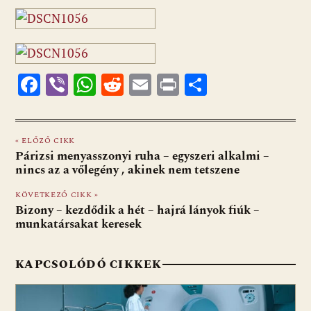
F
Vi
W
R
E
Pr
O
ac
b
h
e
m
in
ss
e
er
at
d
ai
t
za
« ELŐZŐ CIKK
b
s
di
l
m
Párizsi menyasszonyi ruha – egyszeri alkalmi –
o
A
t
e
nincs az a vőlegény , akinek nem tetszene
o
p
g
KÖVETKEZŐ CIKK »
Bizony – kezdődik a hét – hajrá lányok fiúk –
k
p
munkatársakat keresek
KAPCSOLÓDÓ CIKKEK