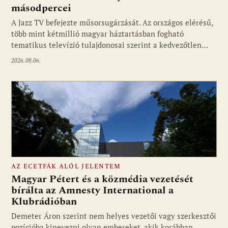
másodpercei
Fotó: media1.hu
A Jazz TV befejezte műsorsugárzását. Az országos elérésű,
több mint kétmillió magyar háztartásban fogható
tematikus televízió tulajdonosai szerint a kedvezőtlen…
2026.08.06.
AZ ECETFÁK ALÓL JELENTEM
Magyar Pétert és a közmédia vezetését
bírálta az Amnesty International a
Klubrádióban
Fotó: media1.hu
Demeter Áron szerint nem helyes vezetői vagy szerkesztői
pozícióba kinevezni olyan embereket, akik korábban