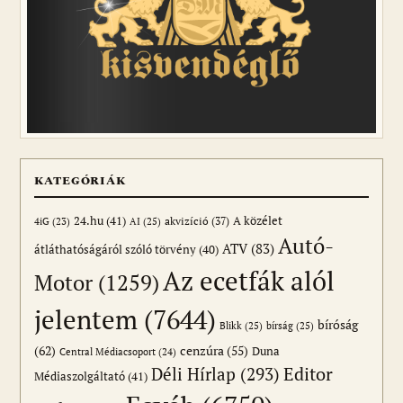
KATEGÓRIÁK
24.hu
(41)
akvizíció
(37)
A közélet
AI
(25)
4iG
(23)
Autó-
ATV
(83)
átláthatóságáról szóló törvény
(40)
Az ecetfák alól
Motor
(1259)
jelentem
(7644)
bíróság
Blikk
(25)
bírság
(25)
(62)
cenzúra
(55)
Duna
Central Médiacsoport
(24)
Editor
Déli Hírlap
(293)
Médiaszolgáltató
(41)