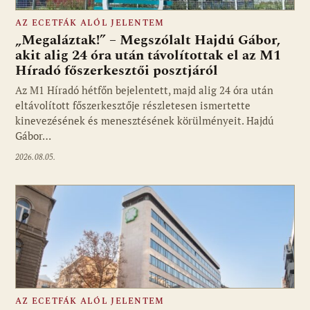
AZ ECETFÁK ALÓL JELENTEM
„Megaláztak!” – Megszólalt Hajdú Gábor,
akit alig 24 óra után távolítottak el az M1
Híradó főszerkesztői posztjáról
Fotó: media1.hu
Az M1 Híradó hétfőn bejelentett, majd alig 24 óra után
eltávolított főszerkesztője részletesen ismertette
kinevezésének és menesztésének körülményeit. Hajdú
Gábor…
2026.08.05.
AZ ECETFÁK ALÓL JELENTEM