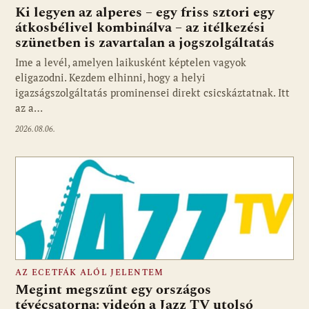
Ki legyen az alperes – egy friss sztori egy
átkosbélivel kombinálva – az itélkezési
szünetben is zavartalan a jogszolgáltatás
Ime a levél, amelyen laikusként képtelen vagyok
eligazodni. Kezdem elhinni, hogy a helyi
igazságszolgáltatás prominensei direkt csicskáztatnak. Itt
az a…
2026.08.06.
AZ ECETFÁK ALÓL JELENTEM
Megint megszűnt egy országos
tévécsatorna: videón a Jazz TV utolsó