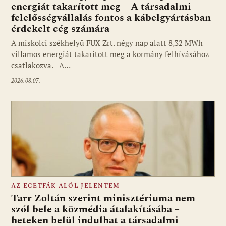
energiát takarított meg – A társadalmi
felelősségvállalás fontos a kábelgyártásban
érdekelt cég számára
A miskolci székhelyű FUX Zrt. négy nap alatt 8,32 MWh
villamos energiát takarított meg a kormány felhívásához
csatlakozva. A…
2026.08.07.
AZ ECETFÁK ALÓL JELENTEM
Tarr Zoltán szerint minisztériuma nem
szól bele a közmédia átalakításába –
heteken belül indulhat a társadalmi
Fotó: media1.hu