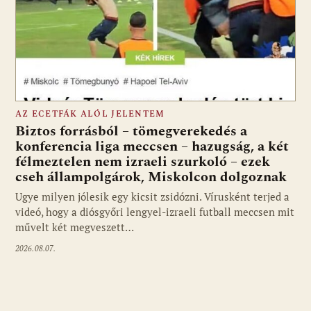
AZ ECETFÁK ALÓL JELENTEM
Biztos forrásból – tömegverekedés a
konferencia liga meccsen – hazugság, a két
félmeztelen nem izraeli szurkoló – ezek
cseh állampolgárok, Miskolcon dolgoznak
Ugye milyen jólesik egy kicsit zsidózni. Vírusként terjed a
videó, hogy a diósgyőri lengyel-izraeli futball meccsen mit
művelt két megveszett…
2026.08.07.