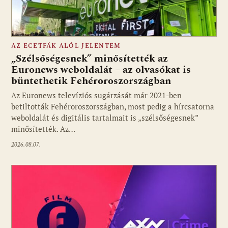
AZ ECETFÁK ALÓL JELENTEM
„Szélsőségesnek” minősítették az
Euronews weboldalát – az olvasókat is
büntethetik Fehéroroszországban
Fotó: media1.hu
Az Euronews televíziós sugárzását már 2021-ben
betiltották Fehéroroszországban, most pedig a hírcsatorna
weboldalát és digitális tartalmait is „szélsőségesnek”
minősítették. Az…
2026.08.07.