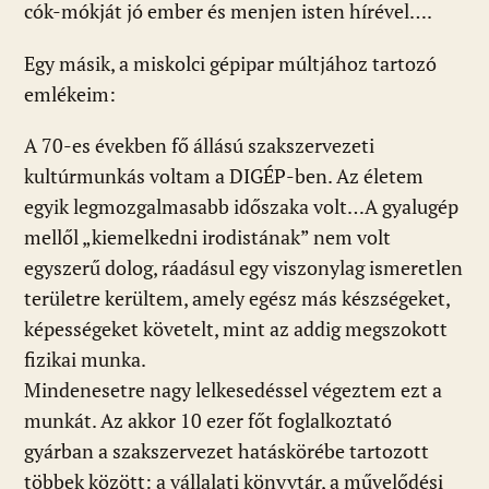
cók-mókját jó ember és menjen isten hírével….
Egy másik, a miskolci gépipar múltjához tartozó
emlékeim:
A 70-es években fő állású szakszervezeti
kultúrmunkás voltam a DIGÉP-ben. Az életem
egyik legmozgalmasabb időszaka volt…A gyalugép
mellől „kiemelkedni irodistának” nem volt
egyszerű dolog, ráadásul egy viszonylag ismeretlen
területre kerültem, amely egész más készségeket,
képességeket követelt, mint az addig megszokott
fizikai munka.
Mindenesetre nagy lelkesedéssel végeztem ezt a
munkát. Az akkor 10 ezer főt foglalkoztató
gyárban a szakszervezet hatáskörébe tartozott
többek között: a vállalati könyvtár, a művelődési