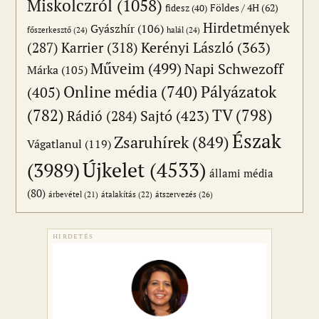
Miskolczról
(1058)
Földes / 4H
(62)
fidesz
(40)
Hirdetmények
Gyászhír
(106)
főszerkesztő
(24)
halál
(24)
(287)
Karrier
(318)
Kerényi László
(363)
Műveim
(499)
Napi Schwezoff
Márka
(105)
Online média
(740)
Pályázatok
(405)
(782)
TV
(798)
Sajtó
(423)
Rádió
(284)
Észak
Zsaruhírek
(849)
Vágatlanul
(119)
Újkelet
(4533)
(3989)
állami média
(80)
átszervezés
(26)
árbevétel
(21)
átalakítás
(22)
HIRDETÉS