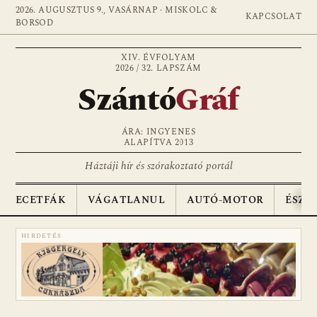
2026. AUGUSZTUS 9., VASÁRNAP · MISKOLC &
KAPCSOLAT
BORSOD
XIV. ÉVFOLYAM
2026 / 32. LAPSZÁM
Szántó
Gráf
ÁRA: INGYENES
ALAPÍTVA 2013
Háztáji hír és szórakoztató portál
ECETFÁK
VÁGATLANUL
AUTÓ-MOTOR
ÉSZA
HIRDETÉS