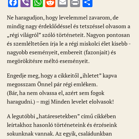
F
Vi
W
R
E
Pr
O
ac
b
h
e
m
in
ss
Ne haragudjon, hogy levelemmel zavarom, de
e
er
at
d
ai
t
za
mindig nagy érdeklődéssel és tetszéssel olvasom a
b
s
di
l
m
„régi világról” szóló történeteit. Nagyon pontosan
o
A
t
e
és szemléltetően írja le a régi miskolci élet kisebb -
o
p
g
nagyobb eseményeit, embereit (fazonjait) és
k
p
megörökítésre méltó eseményeit.
Engedje meg, hogy a cikkeitől „ihletet” kapva
megosszam Önnel pár régi emlékem.
(Bár, ha nem olvassa el, azért sem fogok
haragudni.) – mgj Minden levelet elolvasok!
A legutóbbi „határesetekben” című cikkében
leírtakhoz hasonló történeteink és érzéseink
sokunknak vannak. Az egyik, családunkban