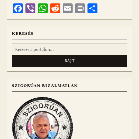
Facebook
Viber
WhatsApp
Reddit
Email
Print
Ossza
meg
KERESÉS
Keresés:
SZIGORÚAN BIZALMATLAN