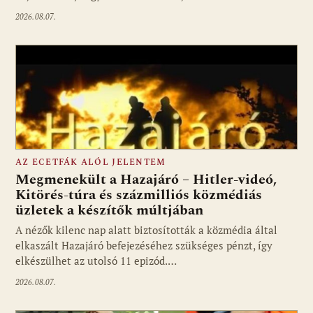
2026.08.07.
AZ ECETFÁK ALÓL JELENTEM
Megmenekült a Hazajáró – Hitler-videó,
Kitörés-túra és százmilliós közmédiás
üzletek a készítők múltjában
Fotó: media1.hu
A nézők kilenc nap alatt biztosították a közmédia által
elkaszált Hazajáró befejezéséhez szükséges pénzt, így
elkészülhet az utolsó 11 epizód.…
2026.08.07.