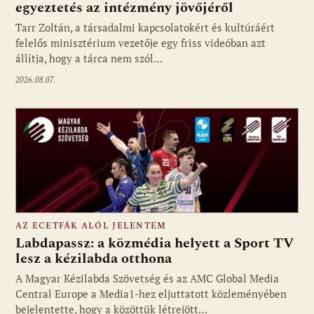
egyeztetés az intézmény jövőjéről
Tarr Zoltán, a társadalmi kapcsolatokért és kultúráért
felelős minisztérium vezetője egy friss videóban azt
állítja, hogy a tárca nem szól…
2026.08.07.
AZ ECETFÁK ALÓL JELENTEM
Labdapassz: a közmédia helyett a Sport TV
lesz a kézilabda otthona
A Magyar Kézilabda Szövetség és az AMC Global Media
Fotó: media1.hu
Central Europe a Media1-hez eljuttatott közleményében
bejelentette, hogy a közöttük létrejött…