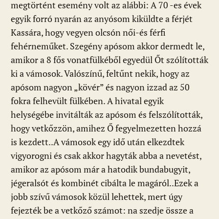
megtörtént esemény volt az alábbi: A 70 -es évek
egyik forró nyarán az anyósom kiküldte a férjét
Kassára, hogy vegyen olcsón női-és férfi
fehérneműket. Szegény apósom akkor dermedt le,
amikor a 8 fős vonatfülkéből egyedül Őt szólították
ki a vámosok. Valószínű, feltűnt nekik, hogy az
apósom nagyon „kövér” és nagyon izzad az 50
fokra felhevült fülkében. A hivatal egyik
helységébe invitálták az apósom és felszólították,
hogy vetkőzzön, amihez Ő fegyelmezetten hozzá
is kezdett..A vámosok egy idő után elkezdtek
vigyorogni és csak akkor hagyták abba a nevetést,
amikor az apósom már a hatodik bundabugyit,
jégeralsót és kombinét cibálta le magáról..Ezek a
jobb szívű vámosok közül lehettek, mert úgy
fejezték be a vetkőző számot: na szedje össze a