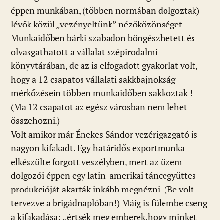
éppen munkában, (többen normában dolgoztak)
lévők közül „vezényeltünk” nézőközönséget.
Munkaidőben bárki szabadon böngészhetett és
olvasgathatott a vállalat szépirodalmi
könyvtárában, de az is elfogadott gyakorlat volt,
hogy a 12 csapatos vállalati sakkbajnokság
mérkőzésein többen munkaidőben sakkoztak !
(Ma 12 csapatot az egész városban nem lehet
összehozni.)
Volt amikor már Énekes Sándor vezérigazgató is
nagyon kifakadt. Egy határidős exportmunka
elkészülte forgott veszélyben, mert az üzem
dolgozói éppen egy latin-amerikai táncegyüttes
produkcióját akarták inkább megnézni. (Be volt
tervezve a brigádnaplóban!) Máig is fülembe cseng
a kifakadása: „értsék meg emberek,hogy minket