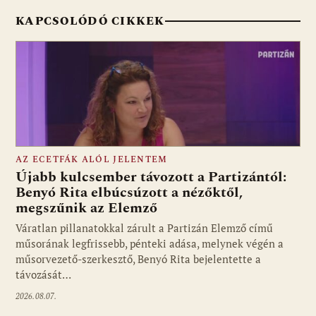
KAPCSOLÓDÓ CIKKEK
AZ ECETFÁK ALÓL JELENTEM
Újabb kulcsember távozott a Partizántól:
Benyó Rita elbúcsúzott a nézőktől,
megszűnik az Elemző
Fotó: media1.hu
Váratlan pillanatokkal zárult a Partizán Elemző című
műsorának legfrissebb, pénteki adása, melynek végén a
műsorvezető-szerkesztő, Benyó Rita bejelentette a
távozását…
2026.08.07.