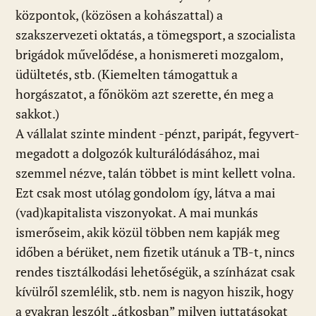
központok, (közösen a kohászattal) a
szakszervezeti oktatás, a tömegsport, a szocialista
brigádok művelődése, a honismereti mozgalom,
üdültetés, stb. (Kiemelten támogattuk a
horgászatot, a főnököm azt szerette, én meg a
sakkot.)
A vállalat szinte mindent -pénzt, paripát, fegyvert-
megadott a dolgozók kulturálódásához, mai
szemmel nézve, talán többet is mint kellett volna.
Ezt csak most utólag gondolom így, látva a mai
(vad)kapitalista viszonyokat. A mai munkás
ismerőseim, akik közül többen nem kapják meg
időben a bérüket, nem fizetik utánuk a TB-t, nincs
rendes tisztálkodási lehetőségük, a színházat csak
kívülről szemlélik, stb. nem is nagyon hiszik, hogy
a gyakran leszólt „átkosban” milyen juttatásokat