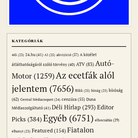
KATEGÓRIÁK
24.hu
(41)
akvizíció
(37)
A közélet
AI
(25)
4iG
(23)
Autó-
ATV
(83)
átláthatóságáról szóló törvény
(40)
Az ecetfák alól
Motor
(1259)
jelentem
(7656)
bíróság
Blikk
(25)
bírság
(25)
(62)
cenzúra
(55)
Duna
Central Médiacsoport
(24)
Editor
Déli Hírlap
(293)
Médiaszolgáltató
(41)
Egyéb
(6751)
Picks
(384)
elbocsátás
(29)
Fiatalon
Featured
(154)
elhunyt
(23)