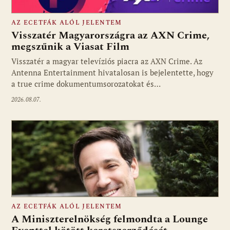
AZ ECETFÁK ALÓL JELENTEM
Visszatér Magyarországra az AXN Crime,
megszűnik a Viasat Film
Visszatér a magyar televíziós piacra az AXN Crime. Az
Fotó: media1.hu
Antenna Entertainment hivatalosan is bejelentette, hogy
a true crime dokumentumsorozatokat és…
2026.08.07.
AZ ECETFÁK ALÓL JELENTEM
A Miniszterelnökség felmondta a Lounge