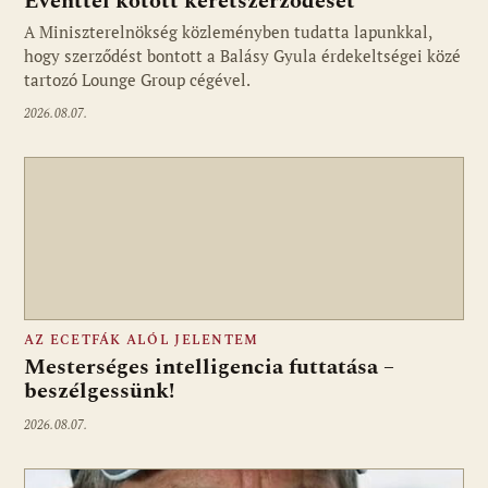
Eventtel kötött keretszerződését
A Miniszterelnökség közleményben tudatta lapunkkal,
Fotó: media1.hu
hogy szerződést bontott a Balásy Gyula érdekeltségei közé
tartozó Lounge Group cégével.
2026.08.07.
AZ ECETFÁK ALÓL JELENTEM
Mesterséges intelligencia futtatása –
beszélgessünk!
2026.08.07.