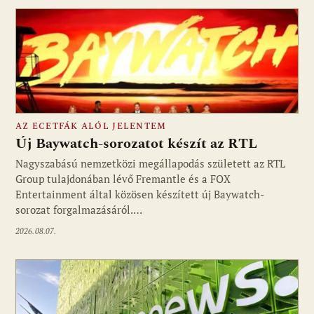
AZ ECETFÁK ALÓL JELENTEM
Új Baywatch-sorozatot készít az RTL
Nagyszabású nemzetközi megállapodás született az RTL
Group tulajdonában lévő Fremantle és a FOX
Fotó: media1.hu
Entertainment által közösen készített új Baywatch-
sorozat forgalmazásáról.…
2026.08.07.