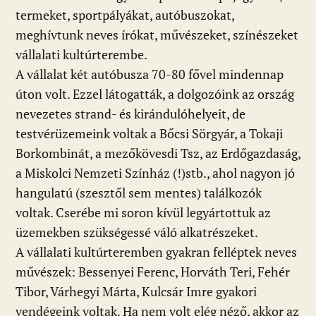
termeket, sportpályákat, autóbuszokat,
meghívtunk neves írókat, művészeket, színészeket
vállalati kultúrterembe.
A vállalat két autóbusza 70-80 fővel mindennap
úton volt. Ezzel látogatták, a dolgozóink az ország
nevezetes strand- és kirándulóhelyeit, de
testvérüzemeink voltak a Bőcsi Sörgyár, a Tokaji
Borkombinát, a mezőkövesdi Tsz, az Erdőgazdaság,
a Miskolci Nemzeti Színház (!)stb., ahol nagyon jó
hangulatú (szesztől sem mentes) találkozók
voltak. Cserébe mi soron kívül legyártottuk az
üzemekben szükségessé váló alkatrészeket.
A vállalati kultúrteremben gyakran felléptek neves
művészek: Bessenyei Ferenc, Horváth Teri, Fehér
Tibor, Várhegyi Márta, Kulcsár Imre gyakori
vendégeink voltak. Ha nem volt elég néző, akkor az