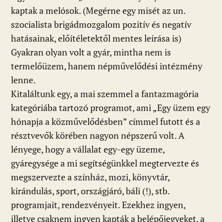
kaptak a melósok. (Megérne egy misét az un.
szocialista brigádmozgalom pozitív és negatív
hatásainak, előítéletektől mentes leírása is)
Gyakran olyan volt a gyár, mintha nem is
termelőüzem, hanem népművelődési intézmény
lenne.
Kitaláltunk egy, a mai szemmel a fantazmagória
kategóriába tartozó programot, ami „Egy üzem egy
hónapja a közművelődésben” címmel futott és a
résztvevők körében nagyon népszerű volt. A
lényege, hogy a vállalat egy-egy üzeme,
gyáregysége a mi segítségünkkel megtervezte és
megszervezte a színház, mozi, könyvtár,
kirándulás, sport, országjáró, báli (!), stb.
programjait, rendezvényeit. Ezekhez ingyen,
illetve csaknem ingyen kapták a belépőjegyeket, a