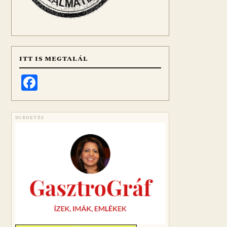
ITT IS MEGTALÁL
Facebook
HIRDETÉS