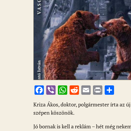
F
Vi
W
R
E
Pr
O
ac
b
h
e
m
in
ss
Kriza Ákos, doktor, polgármester írta az 
e
er
at
d
ai
t
za
szépen köszönök.
b
s
di
l
m
o
A
t
e
Jó bornak is kell a reklám – hét még neke