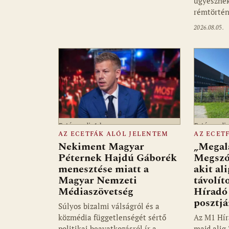
ügyésznek
rémtörté
2026.08.05.
Fotó: media1.hu
Fotó: medi
AZ ECETFÁK ALÓL JELENTEM
AZ ECET
Nekiment Magyar
„Megalá
Péternek Hajdú Gáborék
Megszó
menesztése miatt a
akit al
Magyar Nemzeti
távolít
Médiaszövetség
Híradó 
posztjá
Súlyos bizalmi válságról és a
közmédia függetlenségét sértő
Az M1 Hír
politikai beavatkozásról ír a
majd alig 