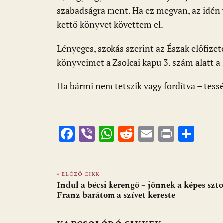
szabadságra ment. Ha ez megvan, az idén v
kettő könyvet követtem el.
Lényeges, szokás szerint az Észak előfize
könyveimet a Zsolcai kapu 3. szám alatt a
Ha bármi nem tetszik vagy fordítva – tess
F
Vi
W
R
E
Pr
O
ac
b
h
e
m
in
ss
e
er
at
d
ai
t
za
« ELŐZŐ CIKK
b
s
di
l
m
Indul a bécsi kerengő – jönnek a képes szto
o
A
t
e
Franz barátom a szívet kereste
o
p
g