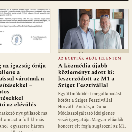
Fotó: media1.hu
AZ ECETFÁK ALÓL JELENTEM
 az igazság órája –
A közmédia újabb
ellene a
közleményt adott ki:
ással váratnak a
leszerződött az M1 a
sítésekkel –
Sziget Fesztivállal
atos
Együttműködési megállapodást
ntésekkel
kötött a Sziget Fesztivállal
tó az elévülés
Horváth András, a Duna
natkozó nyugdíjasok ma
Médiaszolgáltató ideiglenes
ltam azt a full klimás
vezérigazgatója. Magyar előadók
 ahol egyszerre három
koncertjeit fogja sugározni az M1.