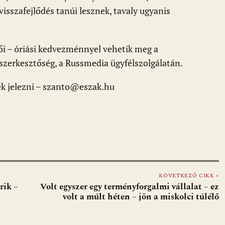
isszafejlődés tanúi lesznek, tavaly ugyanis
tői – óriási kedvezménnyel vehetik meg a
 szerkesztőség, a Russmedia ügyfélszolgálatán.
ék jelezni – szanto@eszak.hu
KÖVETKEZŐ CIKK »
rik –
Volt egyszer egy terményforgalmi vállalat – ez
volt a múlt héten – jön a miskolci túlélő