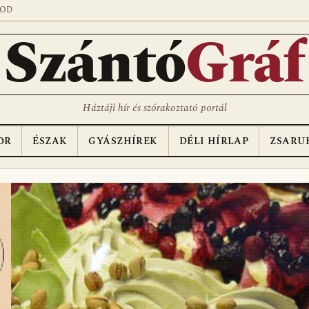
SOD
Szántó
Gráf
Háztáji hír és szórakoztató portál
OR
ÉSZAK
GYÁSZHÍREK
DÉLI HÍRLAP
ZSARU