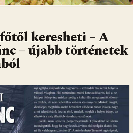
tfőtől keresheti – A
nc – újabb történetek
ából