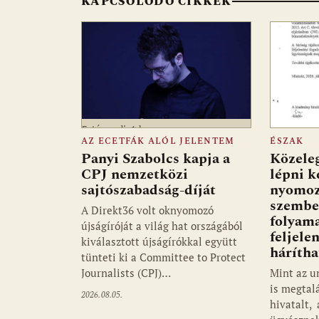
KAPCSOLÓDÓ CIKKEK
k
p
Fotó: media1.hu
AZ ECETFÁK ALÓL JELENTEM
ÉSZAK
Panyi Szabolcs kapja a
Közeleg
CPJ nemzetközi
lépni k
sajtószabadság-díját
nyomoz
szembe
A Direkt36 volt oknyomozó
folyam
újságíróját a világ hat országából
feljele
kiválasztott újságírókkal együtt
hárítha
tünteti ki a Committee to Protect
Journalists (CPJ)…
Mint az u
is megtalá
2026.08.05.
hivatalt,