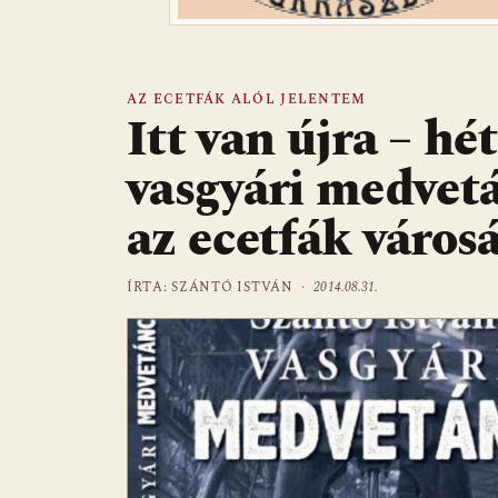
AZ ECETFÁK ALÓL JELENTEM
Itt van újra – hé
vasgyári medvetá
az ecetfák város
ÍRTA: SZÁNTÓ ISTVÁN ·
2014.08.31.