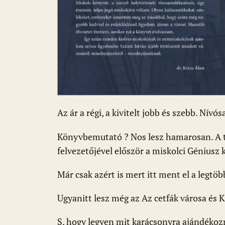
Az ár a régi, a kivitelt jobb és szebb. Nívós
Könyvbemutató ? Nos lesz hamarosan. A te
felvezetőjével először a miskolci Géniusz
Már csak azért is mert itt ment el a legtö
Ugyanitt lesz még az Az cetfák városa és K
S, hogy legyen mit karácsonyra ajándékoz