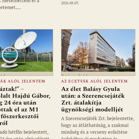
 mesélhettem el a
2026.08.05.
netemet.…
a1.hu
Fotó: media1.hu
FÁK ALÓL JELENTEM
AZ ECETFÁK ALÓL JELENTEM
ztak!” –
Az élet Balásy Gyula
lalt Hajdú Gábor,
után: a Szerencsejáték
ig 24 óra után
Zrt. átalakítja
ottak el az M1
ügynökségi modelljét
főszerkesztői
A Szerencsejáték Zrt. bejelentette,
ról
hogy az átláthatóság, a szakmai
adó hétfőn bejelentett,
minőség és a verseny erősítése
24 óra után eltávolított
érdekében új marketing és