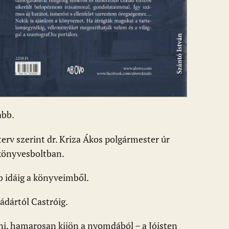
abb.
rv szerint dr. Kriza Ákos polgármester úr
 könyvesboltban.
bb idáig a könyveimből.
ádártól Castróig.
ni, hamarosan kijön a nyomdából – a Jóisten