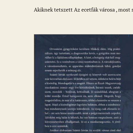
o
p
g
Akiknek tetszett Az ecetfák városa , most
k
p