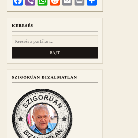
Facebook
Viber
WhatsApp
Reddit
Email
Print
Ossza
meg
KERESÉS
Keresés:
SZIGORÚAN BIZALMATLAN