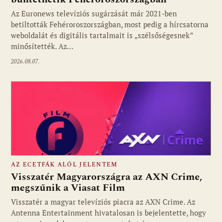
Fotó: media1.hu
Az Euronews televíziós sugárzását már 2021-ben
betiltották Fehéroroszországban, most pedig a hírcsatorna
weboldalát és digitális tartalmait is „szélsőségesnek”
minősítették. Az…
2026.08.07.
AZ ECETFÁK ALÓL JELENTEM
Visszatér Magyarországra az AXN Crime,
megszűnik a Viasat Film
Visszatér a magyar televíziós piacra az AXN Crime. Az
Fotó: media1.hu
Antenna Entertainment hivatalosan is bejelentette, hogy