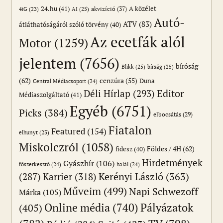
24.hu
(41)
akvizíció
(37)
A közélet
AI
(25)
4iG
(23)
Autó-
ATV
(83)
átláthatóságáról szóló törvény
(40)
Az ecetfák alól
Motor
(1259)
jelentem
(7656)
bíróság
Blikk
(25)
bírság
(25)
(62)
cenzúra
(55)
Duna
Central Médiacsoport
(24)
Editor
Déli Hírlap
(293)
Médiaszolgáltató
(41)
Egyéb
(6751)
Picks
(384)
elbocsátás
(29)
Fiatalon
Featured
(154)
elhunyt
(23)
Miskolczról
(1058)
Földes / 4H
(62)
fidesz
(40)
Hirdetmények
Gyászhír
(106)
főszerkesztő
(24)
halál
(24)
(287)
Karrier
(318)
Kerényi László
(363)
Műveim
(499)
Napi Schwezoff
Márka
(105)
Online média
(740)
Pályázatok
(405)