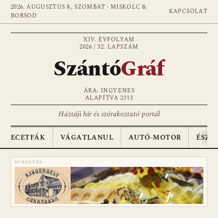
2026. AUGUSZTUS 8., SZOMBAT · MISKOLC &
KAPCSOLAT
BORSOD
XIV. ÉVFOLYAM
2026 / 32. LAPSZÁM
Szántó
Gráf
ÁRA: INGYENES
ALAPÍTVA 2013
Háztáji hír és szórakoztató portál
ECETFÁK
VÁGATLANUL
AUTÓ-MOTOR
ÉSZA
HIRDETÉS