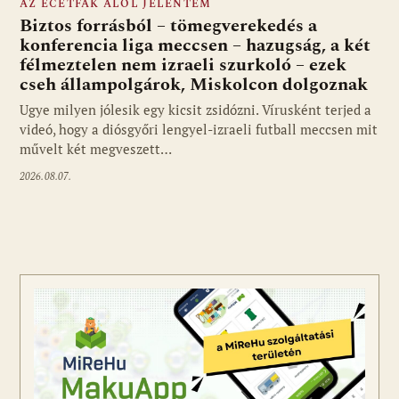
AZ ECETFÁK ALÓL JELENTEM
Biztos forrásból – tömegverekedés a
konferencia liga meccsen – hazugság, a két
félmeztelen nem izraeli szurkoló – ezek
cseh állampolgárok, Miskolcon dolgoznak
Ugye milyen jólesik egy kicsit zsidózni. Vírusként terjed a
videó, hogy a diósgyőri lengyel-izraeli futball meccsen mit
művelt két megveszett…
2026.08.07.