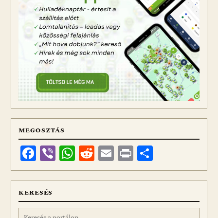
MEGOSZTÁS
Facebook
Viber
WhatsApp
Reddit
Email
Print
Ossza
meg
KERESÉS
Keresés: