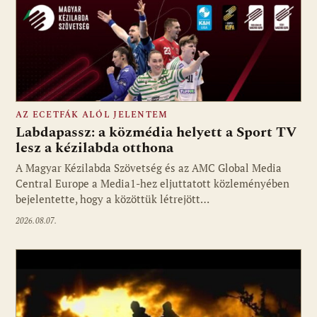
AZ ECETFÁK ALÓL JELENTEM
Labdapassz: a közmédia helyett a Sport TV
lesz a kézilabda otthona
A Magyar Kézilabda Szövetség és az AMC Global Media
Fotó: media1.hu
Central Europe a Media1-hez eljuttatott közleményében
bejelentette, hogy a közöttük létrejött…
2026.08.07.