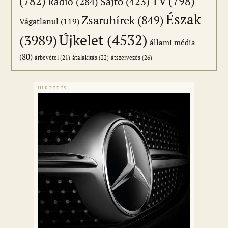
(782)
TV
(798)
Sajtó
(423)
Rádió
(284)
Észak
Zsaruhírek
(849)
Vágatlanul
(119)
Újkelet
(4532)
(3989)
állami média
(80)
átszervezés
(26)
árbevétel
(21)
átalakítás
(22)
HIRDETÉS