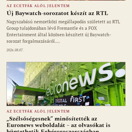
AZ ECETFÁK ALÓL JELENTEM
Új Baywatch-sorozatot készít az RTL
Nagyszabású nemzetközi megállapodás született az RTL
Group tulajdonában lévő Fremantle és a FOX
Fotó: media1.hu
Entertainment által közösen készített új Baywatch-
sorozat forgalmazásáról.…
2026.08.07.
AZ ECETFÁK ALÓL JELENTEM
„Szélsőségesnek” minősítették az
Euronews weboldalát – az olvasókat is
büntethetik Fehéroroszországban