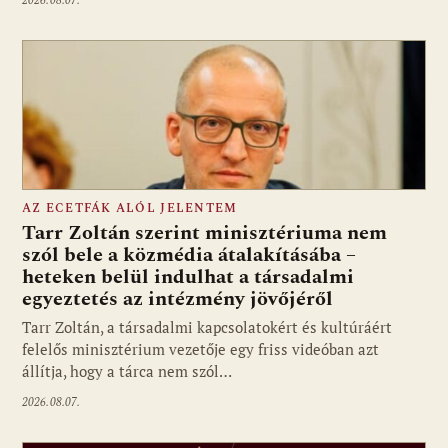
2026.08.07.
AZ ECETFÁK ALÓL JELENTEM
Tarr Zoltán szerint minisztériuma nem
szól bele a közmédia átalakításába –
heteken belül indulhat a társadalmi
Fotó: media1.hu
egyeztetés az intézmény jövőjéről
Tarr Zoltán, a társadalmi kapcsolatokért és kultúráért
felelős minisztérium vezetője egy friss videóban azt
állítja, hogy a tárca nem szól…
2026.08.07.