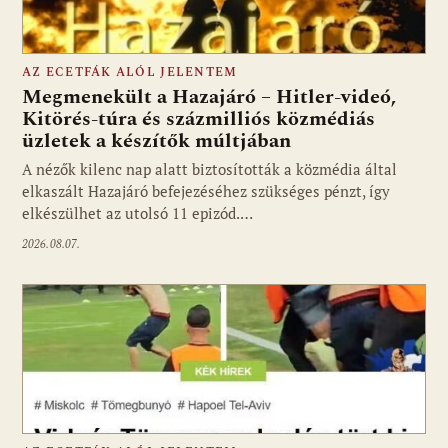
AZ ECETFÁK ALÓL JELENTEM
Megmenekült a Hazajáró – Hitler-videó,
Kitörés-túra és százmilliós közmédiás
üzletek a készítők múltjában
Fotó: media1.hu
A nézők kilenc nap alatt biztosították a közmédia által
elkaszált Hazajáró befejezéséhez szükséges pénzt, így
elkészülhet az utolsó 11 epizód.…
2026.08.07.