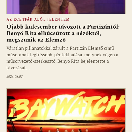
AZ ECETFÁK ALÓL JELENTEM
Újabb kulcsember távozott a Partizántól:
Benyó Rita elbúcsúzott a nézőktől,
megszűnik az Elemző
Fotó: media1.hu
Váratlan pillanatokkal zárult a Partizán Elemző című
műsorának legfrissebb, pénteki adása, melynek végén a
műsorvezető-szerkesztő, Benyó Rita bejelentette a
távozását…
2026.08.07.