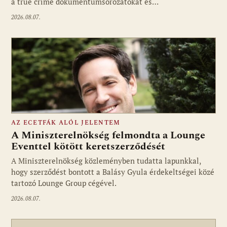
a true crime dokumentumsorozatokat és…
2026.08.07.
AZ ECETFÁK ALÓL JELENTEM
A Miniszterelnökség felmondta a Lounge
Eventtel kötött keretszerződését
A Miniszterelnökség közleményben tudatta lapunkkal,
Fotó: media1.hu
hogy szerződést bontott a Balásy Gyula érdekeltségei közé
tartozó Lounge Group cégével.
2026.08.07.