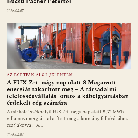
Búcsú Pacher Pétertől
2026.08.07.
AZ ECETFÁK ALÓL JELENTEM
A FUX Zrt. négy nap alatt 8 Megawatt
energiát takarított meg – A társadalmi
felelősségvállalás fontos a kábelgyártásban
érdekelt cég számára
A miskolci székhelyű FUX Zrt. négy nap alatt 8,32 MWh
villamos energiát takarított meg a kormány felhívásához
csatlakozva. A…
2026.08.07.