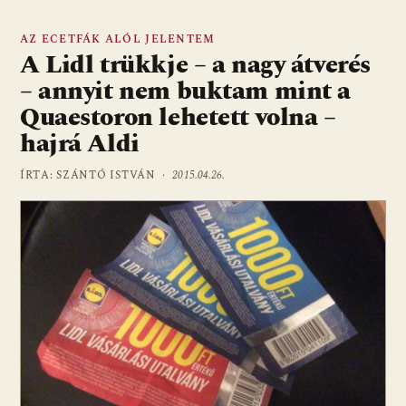
AZ ECETFÁK ALÓL JELENTEM
A Lidl trükkje – a nagy átverés
– annyit nem buktam mint a
Quaestoron lehetett volna –
hajrá Aldi
ÍRTA: SZÁNTÓ ISTVÁN ·
2015.04.26.