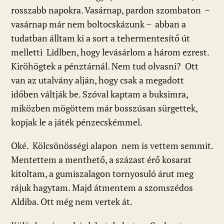
rosszabb napokra. Vasárnap, pardon szombaton –
vasárnap már nem boltocskázunk – abban a
tudatban álltam ki a sort a tehermentesítő út
melletti Lidlben, hogy levásárlom a három ezrest.
Kiröhögtek a pénztárnál. Nem tud olvasni? Ott
van az utalvány alján, hogy csak a megadott
időben váltják be. Szóval kaptam a buksimra,
miközben mögöttem már bosszúsan sürgettek,
kopjak le a játék pénzecskémmel.
Oké. Kölcsönösségi alapon nem is vettem semmit.
Mentettem a menthető, a százast érő kosarat
kitoltam, a gumiszalagon tornyosuló árut meg
rájuk hagytam. Majd átmentem a szomszédos
Aldiba. Ott még nem vertek át.