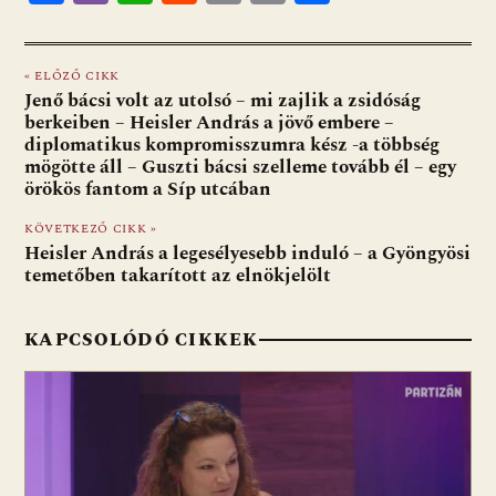
ac
b
h
e
m
in
ss
e
er
at
d
ai
t
za
« ELŐZŐ CIKK
b
s
di
l
m
Jenő bácsi volt az utolsó – mi zajlik a zsidóság
o
A
t
e
berkeiben – Heisler András a jövő embere –
diplomatikus kompromisszumra kész -a többség
o
p
g
mögötte áll – Guszti bácsi szelleme tovább él – egy
örökös fantom a Síp utcában
k
p
KÖVETKEZŐ CIKK »
Heisler András a legesélyesebb induló – a Gyöngyösi
temetőben takarított az elnökjelölt
KAPCSOLÓDÓ CIKKEK