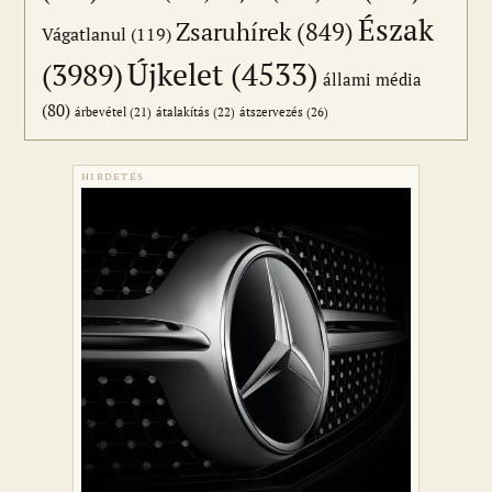
Észak
Zsaruhírek
(849)
Vágatlanul
(119)
Újkelet
(4533)
(3989)
állami média
(80)
átszervezés
(26)
árbevétel
(21)
átalakítás
(22)
HIRDETÉS