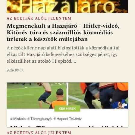
AZ ECETFÁK ALÓL JELENTEM
Megmenekült a Hazajáró – Hitler-videó,
Kitörés-túra és százmilliós közmédiás
üzletek a készítők múltjában
Fotó: media1.hu
A nézők kilenc nap alatt biztosították a közmédia által
elkaszált Hazajáró befejezéséhez szükséges pénzt, így
elkészülhet az utolsó 11 epizód.…
2026.08.07.
AZ ECETFÁK ALÓL JELENTEM