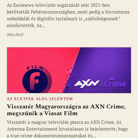
Az Euronews televíziós sugárzását már 2021-ben
betiltották Fehéroroszországban, most pedig a hírcsatorna
weboldalát és digitális tartalmait is „szélsőségesnek”
minősítették. Az…
2026.08.07.
AZ ECETFÁK ALÓL JELENTEM
Visszatér Magyarországra az AXN Crime,
megszűnik a Viasat Film
Visszatér a magyar televíziós piacra az AXN Crime. Az
Fotó: media1.hu
Antenna Entertainment hivatalosan is bejelentette, hogy
a true crime dokumentumsorozatokat és…