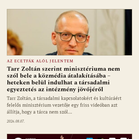
AZ ECETFÁK ALÓL JELENTEM
Tarr Zoltán szerint minisztériuma nem
szól bele a közmédia átalakításába –
heteken belül indulhat a társadalmi
Fotó: media1.hu
egyeztetés az intézmény jövőjéről
Tarr Zoltán, a társadalmi kapcsolatokért és kultúráért
felelős minisztérium vezetője egy friss videóban azt
állítja, hogy a tárca nem szól…
2026.08.07.