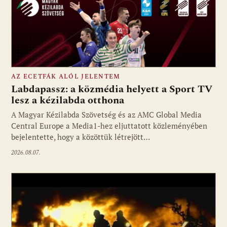
AZ ECETFÁK ALÓL JELENTEM
Labdapassz: a közmédia helyett a Sport TV
lesz a kézilabda otthona
A Magyar Kézilabda Szövetség és az AMC Global Media
Fotó: media1.hu
Central Europe a Media1-hez eljuttatott közleményében
bejelentette, hogy a közöttük létrejött…
2026.08.07.