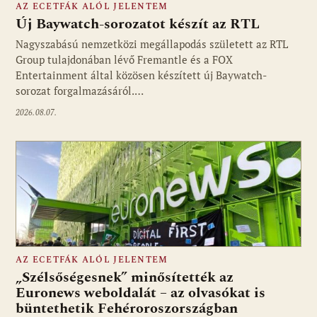
AZ ECETFÁK ALÓL JELENTEM
Új Baywatch-sorozatot készít az RTL
Nagyszabású nemzetközi megállapodás született az RTL
Group tulajdonában lévő Fremantle és a FOX
Fotó: media1.hu
Entertainment által közösen készített új Baywatch-
sorozat forgalmazásáról.…
2026.08.07.
AZ ECETFÁK ALÓL JELENTEM
„Szélsőségesnek” minősítették az
Euronews weboldalát – az olvasókat is
büntethetik Fehéroroszországban
Fotó: media1.hu