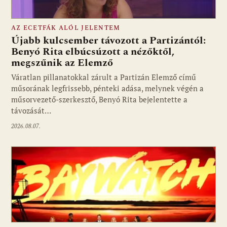
AZ ECETFÁK ALÓL JELENTEM
Újabb kulcsember távozott a Partizántól:
Benyó Rita elbúcsúzott a nézőktől,
megszűnik az Elemző
Fotó: media1.hu
Váratlan pillanatokkal zárult a Partizán Elemző című
műsorának legfrissebb, pénteki adása, melynek végén a
műsorvezető-szerkesztő, Benyó Rita bejelentette a
távozását…
2026.08.07.