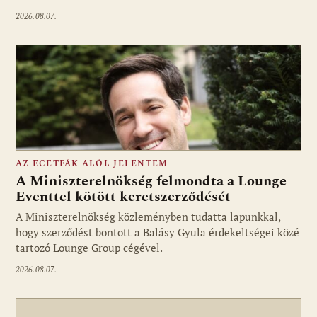
2026.08.07.
AZ ECETFÁK ALÓL JELENTEM
A Miniszterelnökség felmondta a Lounge
Eventtel kötött keretszerződését
A Miniszterelnökség közleményben tudatta lapunkkal,
Fotó: media1.hu
hogy szerződést bontott a Balásy Gyula érdekeltségei közé
tartozó Lounge Group cégével.
2026.08.07.