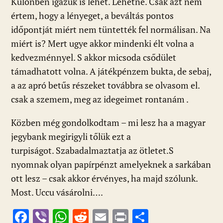
Különben igazuk is lehet. Lehetne. Csak azt nem
értem, hogy a lényeget, a beváltás pontos
időpontját miért nem tüntették fel normálisan. Na
miért is? Mert ugye akkor mindenki élt volna a
kedvezménnyel. S akkor micsoda csődület
támadhatott volna. A játékpénzem bukta, de sebaj,
a az apró betűs részeket továbbra se olvasom el.
csak a szemem, meg az idegeimet rontanám .
Közben még gondolkodtam – mi lesz ha a magyar
jegybank megirigyli tőlük ezt a
turpiságot. Szabadalmaztatja az ötletet.S
nyomnak olyan papírpénzt amelyeknek a sarkában
ott lesz – csak akkor érvényes, ha majd szólunk.
Most. Uccu vásárolni….
F
Vi
W
R
E
Pr
O