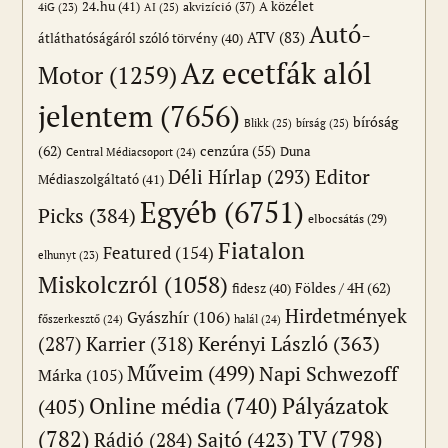
24.hu
(41)
akvizíció
(37)
A közélet
AI
(25)
4iG
(23)
Autó-
ATV
(83)
átláthatóságáról szóló törvény
(40)
Az ecetfák alól
Motor
(1259)
jelentem
(7656)
bíróság
Blikk
(25)
bírság
(25)
(62)
cenzúra
(55)
Duna
Central Médiacsoport
(24)
Editor
Déli Hírlap
(293)
Médiaszolgáltató
(41)
Egyéb
(6751)
Picks
(384)
elbocsátás
(29)
Fiatalon
Featured
(154)
elhunyt
(23)
Miskolczról
(1058)
Földes / 4H
(62)
fidesz
(40)
Hirdetmények
Gyászhír
(106)
főszerkesztő
(24)
halál
(24)
(287)
Karrier
(318)
Kerényi László
(363)
Műveim
(499)
Napi Schwezoff
Márka
(105)
Online média
(740)
Pályázatok
(405)
(782)
TV
(798)
Sajtó
(423)
Rádió
(284)