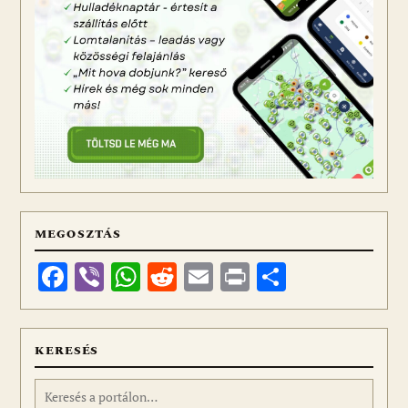
MEGOSZTÁS
Facebook
Viber
WhatsApp
Reddit
Email
Print
Ossza
meg
KERESÉS
Keresés: