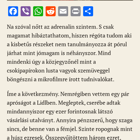
F
Vi
W
R
E
Pr
O
ac
b
h
e
m
in
ss
Na szóval nőtt az adrenalin szintem. S csak
e
er
at
d
ai
t
za
magamat hibáztathatom, hiszen régóta tudom aki
b
s
di
l
m
a kisbetűs részeket nem tanulmányozza át pórul
o
A
t
e
járhat mint jómagam is néhányszor. Mind
o
p
g
mindenki úgy a közjegyzőnél mint a
k
p
csokipapírokon lusta vagyok szemüveggel
böngészni a mikrofilmre írott tudnivalókat.
Íme a következmény. Nemrégiben vettem egy pár
apróságot a Lidlben. Megleptek, cserébe adtak
mindannyiszor egy ezer forintosnak látszó
vásárlási utalványt. Annyira pénzszerű, hogy szaga
sincs, de benne van a fémjel. Szinte ropognak mint
a húsz ezresek. Összegyűjtöttem három ezret,