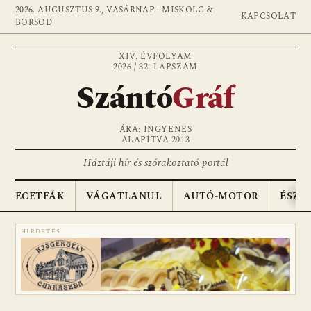
2026. AUGUSZTUS 9., VASÁRNAP · MISKOLC &
KAPCSOLAT
BORSOD
XIV. ÉVFOLYAM
2026 / 32. LAPSZÁM
Szántó
Gráf
ÁRA: INGYENES
ALAPÍTVA 2013
Háztáji hír és szórakoztató portál
ECETFÁK
VÁGATLANUL
AUTÓ-MOTOR
ÉSZA
HIRDETÉS