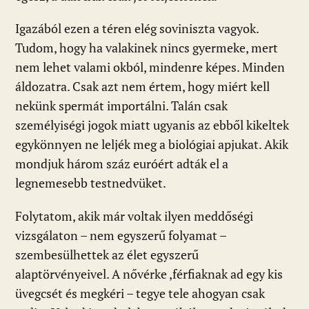
Igazából ezen a téren elég soviniszta vagyok.
Tudom, hogy ha valakinek nincs gyermeke, mert
nem lehet valami okból, mindenre képes. Minden
áldozatra. Csak azt nem értem, hogy miért kell
nekünk spermát importálni. Talán csak
személyiségi jogok miatt ugyanis az ebből kikeltek
egykönnyen ne leljék meg a biológiai apjukat. Akik
mondjuk három száz euróért adták el a
legnemesebb testnedvüket.
Folytatom, akik már voltak ilyen meddőségi
vizsgálaton – nem egyszerű folyamat –
szembesülhettek az élet egyszerű
alaptörvényeivel. A nővérke ,férfiaknak ad egy kis
üvegcsét és megkéri – tegye tele ahogyan csak