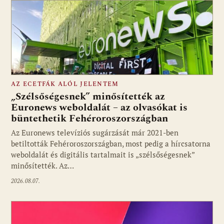
AZ ECETFÁK ALÓL JELENTEM
„Szélsőségesnek” minősítették az
Euronews weboldalát – az olvasókat is
büntethetik Fehéroroszországban
Fotó: media1.hu
Az Euronews televíziós sugárzását már 2021-ben
betiltották Fehéroroszországban, most pedig a hírcsatorna
weboldalát és digitális tartalmait is „szélsőségesnek”
minősítették. Az…
2026.08.07.