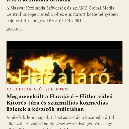
A Magyar Kézilabda Szövetség és az AMC Global Media
Fotó: media1.hu
Central Europe a Media1-hez eljuttatott közleményében
bejelentette, hogy a közöttük létrejött…
2026.08.07.
AZ ECETFÁK ALÓL JELENTEM
Megmenekült a Hazajáró – Hitler-videó,
Kitörés-túra és százmilliós közmédiás
üzletek a készítők múltjában
Fotó: media1.hu
A nézők kilenc nap alatt biztosították a közmédia által
elkaszált Hazajáró befejezéséhez szükséges pénzt, így