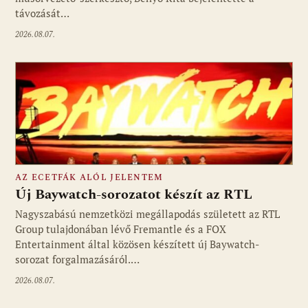
távozását…
2026.08.07.
AZ ECETFÁK ALÓL JELENTEM
Új Baywatch-sorozatot készít az RTL
Nagyszabású nemzetközi megállapodás született az RTL
Group tulajdonában lévő Fremantle és a FOX
Fotó: media1.hu
Entertainment által közösen készített új Baywatch-
sorozat forgalmazásáról.…
2026.08.07.