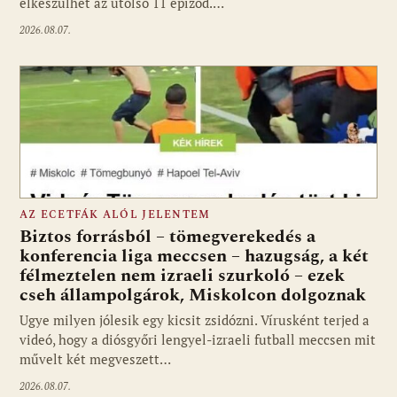
elkészülhet az utolsó 11 epizód.…
2026.08.07.
AZ ECETFÁK ALÓL JELENTEM
Biztos forrásból – tömegverekedés a
konferencia liga meccsen – hazugság, a két
félmeztelen nem izraeli szurkoló – ezek
cseh állampolgárok, Miskolcon dolgoznak
Ugye milyen jólesik egy kicsit zsidózni. Vírusként terjed a
videó, hogy a diósgyőri lengyel-izraeli futball meccsen mit
művelt két megveszett…
2026.08.07.