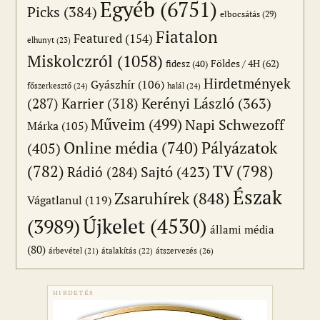
Egyéb
(6751)
Picks
(384)
elbocsátás
(29)
Fiatalon
Featured
(154)
elhunyt
(23)
Miskolczról
(1058)
Földes / 4H
(62)
fidesz
(40)
Hirdetmények
Gyászhír
(106)
főszerkesztő
(24)
halál
(24)
(287)
Karrier
(318)
Kerényi László
(363)
Műveim
(499)
Napi Schwezoff
Márka
(105)
Online média
(740)
Pályázatok
(405)
(782)
TV
(798)
Sajtó
(423)
Rádió
(284)
Észak
Zsaruhírek
(848)
Vágatlanul
(119)
Újkelet
(4530)
(3989)
állami média
(80)
átszervezés
(26)
árbevétel
(21)
átalakítás
(22)
HIRDETÉS