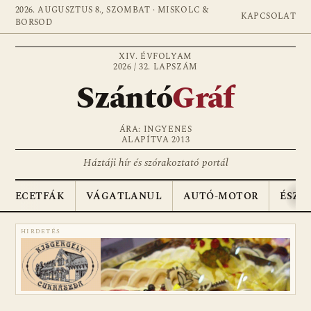
2026. AUGUSZTUS 8., SZOMBAT · MISKOLC &
KAPCSOLAT
BORSOD
XIV. ÉVFOLYAM
2026 / 32. LAPSZÁM
Szántó
Gráf
ÁRA: INGYENES
ALAPÍTVA 2013
Háztáji hír és szórakoztató portál
ECETFÁK
VÁGATLANUL
AUTÓ-MOTOR
ÉSZA
HIRDETÉS