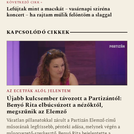
KÖVETKEZŐ CIKK »
o
p
g
Lefújtak mint a macskát – vasárnapi sziréna
koncert – ha rajtam múlik felöntöm a slaggal
k
p
KAPCSOLÓDÓ CIKKEK
AZ ECETFÁK ALÓL JELENTEM
Újabb kulcsember távozott a Partizántól:
Benyó Rita elbúcsúzott a nézőktől,
megszűnik az Elemző
Fotó: media1.hu
Váratlan pillanatokkal zárult a Partizán Elemző című
műsorának legfrissebb, pénteki adása, melynek végén a
műsorvezető-szerkesztő, Benyó Rita bejelentette a