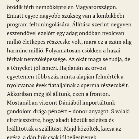
ötödik férfi nemzőképtelen Magyarországon.
Emiatt egyre nagyobb szükség van a lombikbébi
program feltuningolására. Állítása szerint negyven
esztendővel ezelőtt egy adag ondóban nyolcvan
millió életképes részecske volt, mára ez a szám alig
harminc millió. Folyamatosan csökken a hazai
férfiak nemzőképessége. Az okát maga se tudja, de
a tényeket jól ismeri. Hajdanán az orvosi
egyetemen több száz minta alapján felmérték a
nyolcvanas évek fiataljainak a sperma részecskéit.
Akkoriban még jól álltunk, ezen a fronton.
Mostanában viszont Dániából importáltunk –
gondolom drága pénzért – donor anyagot. S valaki
elterjesztette, hogy akadt köztük selejtes és
leállították a szállítást. Majd közölték, kacsa az
egész, a dán fiúk csak jól teljesítenek.