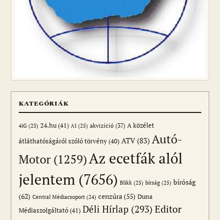
KATEGÓRIÁK
24.hu
(41)
akvizíció
(37)
A közélet
AI
(25)
4iG
(23)
Autó-
ATV
(83)
átláthatóságáról szóló törvény
(40)
Az ecetfák alól
Motor
(1259)
jelentem
(7656)
bíróság
Blikk
(25)
bírság
(25)
(62)
cenzúra
(55)
Duna
Central Médiacsoport
(24)
Editor
Déli Hírlap
(293)
Médiaszolgáltató
(41)