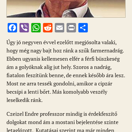
F
Vi
W
R
E
Pr
O
ac
b
h
e
m
in
ss
Úgy jó negyven évvel ezelőtt megjósolta valaki,
e
er
at
d
ai
t
za
hogy még nagy bajt hoz ránk a szűk farmernadrág.
b
s
di
l
m
Ebben ugyanis kellemesen elfér a férfi büszkeség
o
A
t
e
ám a golyóknak alig jut hely. Szoros a nadrág,
o
p
g
fiatalon feszítünk benne, de ennek később ára lesz.
k
p
Most ne arra tessék gondolni, amikor a cipzár
becsípi a lenti bőrt. Más komolyabb veszély
leselkedik ránk.
Czeizel Endre professzor mindig is érdekfeszítő
dolgokat mond ám a mostani bejelentése szinte
letaglózott. Kutatásai szerint ma már minden