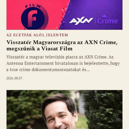
AZ ECETFÁK ALÓL JELENTEM
Visszatér Magyarországra az AXN Crime,
megszűnik a Viasat Film
Visszatér a magyar televíziós piacra az AXN Crime. Az
Fotó: media1.hu
Antenna Entertainment hivatalosan is bejelentette, hogy
a true crime dokumentumsorozatokat és…
2026.08.07.