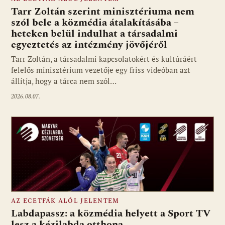
Tarr Zoltán szerint minisztériuma nem
szól bele a közmédia átalakításába –
heteken belül indulhat a társadalmi
Fotó: media1.hu
egyeztetés az intézmény jövőjéről
Tarr Zoltán, a társadalmi kapcsolatokért és kultúráért
felelős minisztérium vezetője egy friss videóban azt
állítja, hogy a tárca nem szól…
2026.08.07.
AZ ECETFÁK ALÓL JELENTEM
Labdapassz: a közmédia helyett a Sport TV
lesz a kézilabda otthona