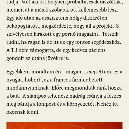
tudja. Volt aki ott helyben próbálta, csak rászóltak ,
menjen át a másik szobába, ott kellemesebb lesz.
Egy idő után az asszisztens hölgy diszkréten
bekopogtatott, megkérdezte, hogy áll a projekt. S
szívélyesen kirakott egy pornó magazint. Tetszik
tudni, ha ragad is de itt ez egy fontos segédeszköz.
A TB nem támogatta, de egy kedves páciens
gondolt az utána jövőkre is.
Egyébként mondtam én – magam is sejtettem, ez a
nyugati hóbort , ez a francos farmer betett
mindannyiunknak. Előre megmondták ránk hozza
a bajt. A slampos tehenész nadrág csúnya a feszes
meg bántja a lompost és a környezetét. Nehéz itt
okosnak lenni.