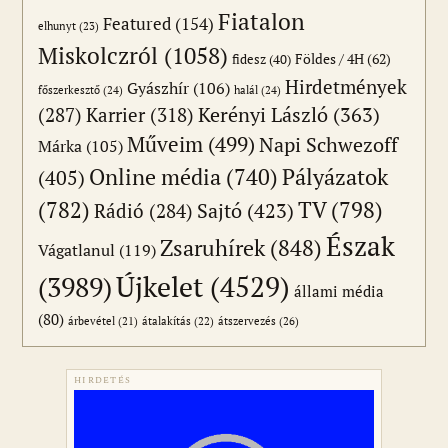
Fiatalon
Featured
(154)
elhunyt
(23)
Miskolczról
(1058)
Földes / 4H
(62)
fidesz
(40)
Hirdetmények
Gyászhír
(106)
főszerkesztő
(24)
halál
(24)
(287)
Karrier
(318)
Kerényi László
(363)
Műveim
(499)
Napi Schwezoff
Márka
(105)
Online média
(740)
Pályázatok
(405)
(782)
TV
(798)
Sajtó
(423)
Rádió
(284)
Észak
Zsaruhírek
(848)
Vágatlanul
(119)
Újkelet
(4529)
(3989)
állami média
(80)
átszervezés
(26)
árbevétel
(21)
átalakítás
(22)
HIRDETÉS