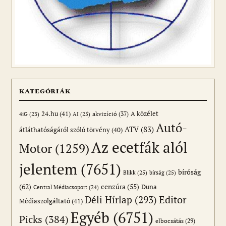
KATEGÓRIÁK
24.hu
(41)
akvizíció
(37)
A közélet
AI
(25)
4iG
(23)
Autó-
ATV
(83)
átláthatóságáról szóló törvény
(40)
Az ecetfák alól
Motor
(1259)
jelentem
(7651)
bíróság
Blikk
(25)
bírság
(25)
(62)
cenzúra
(55)
Duna
Central Médiacsoport
(24)
Editor
Déli Hírlap
(293)
Médiaszolgáltató
(41)
Egyéb
(6751)
Picks
(384)
elbocsátás
(29)