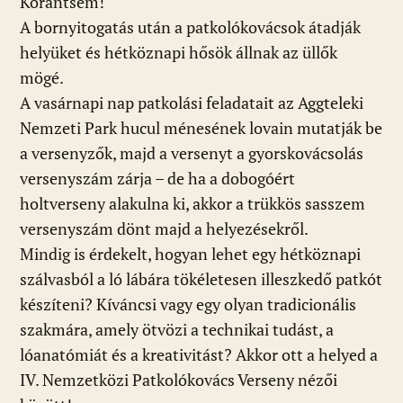
Korántsem!
A bornyitogatás után a patkolókovácsok átadják
helyüket és hétköznapi hősök állnak az üllők
mögé.
A vasárnapi nap patkolási feladatait az Aggteleki
Nemzeti Park hucul ménesének lovain mutatják be
a versenyzők, majd a versenyt a gyorskovácsolás
versenyszám zárja – de ha a dobogóért
holtverseny alakulna ki, akkor a trükkös sasszem
versenyszám dönt majd a helyezésekről.
Mindig is érdekelt, hogyan lehet egy hétköznapi
szálvasból a ló lábára tökéletesen illeszkedő patkót
készíteni? Kíváncsi vagy egy olyan tradicionális
szakmára, amely ötvözi a technikai tudást, a
lóanatómiát és a kreativitást? Akkor ott a helyed a
IV. Nemzetközi Patkolókovács Verseny nézői