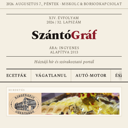
2026. AUGUSZTUS 7., PÉNTEK · MISKOLC & BORSOD
KAPCSOLAT
XIV. ÉVFOLYAM
2026 / 32. LAPSZÁM
Szántó
Gráf
ÁRA: INGYENES
ALAPÍTVA 2013
Háztáji hír és szórakoztató portál
ECETFÁK
VÁGATLANUL
AUTÓ-MOTOR
ÉSZA
HIRDETÉS