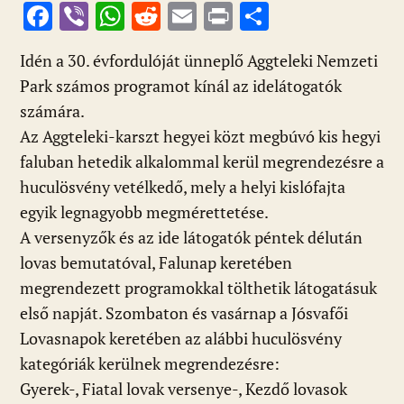
F
Vi
W
R
E
Pr
O
ac
b
h
e
m
in
ss
Idén a 30. évfordulóját ünneplő Aggteleki Nemzeti
e
er
at
d
ai
t
za
Park számos programot kínál az idelátogatók
b
s
di
l
m
számára.
o
A
t
e
Az Aggteleki-karszt hegyei közt megbúvó kis hegyi
o
p
g
faluban hetedik alkalommal kerül megrendezésre a
k
p
huculösvény vetélkedő, mely a helyi kislófajta
egyik legnagyobb megmérettetése.
A versenyzők és az ide látogatók péntek délután
lovas bemutatóval, Falunap keretében
megrendezett programokkal tölthetik látogatásuk
első napját. Szombaton és vasárnap a Jósvafői
Lovasnapok keretében az alábbi huculösvény
kategóriák kerülnek megrendezésre:
Gyerek-, Fiatal lovak versenye-, Kezdő lovasok