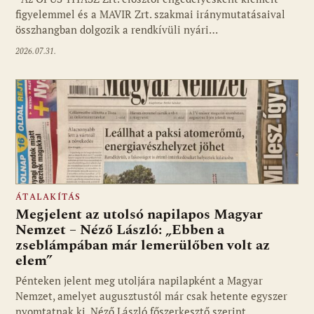
figyelemmel és a MAVIR Zrt. szakmai iránymutatásaival
összhangban dolgozik a rendkívüli nyári…
2026.07.31.
ÁTALAKÍTÁS
Megjelent az utolsó napilapos Magyar
Nemzet – Néző László: „Ebben a
zseblámpában már lemerülőben volt az
elem”
Pénteken jelent meg utoljára napilapként a Magyar
Nemzet, amelyet augusztustól már csak hetente egyszer
nyomtatnak ki. Néző László főszerkesztő szerint…