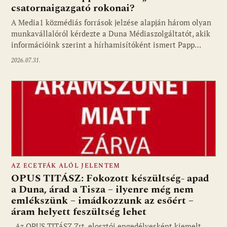
csatornaigazgató rokonai?
A Media1 közmédiás források jelzése alapján három olyan
munkavállalóról kérdezte a Duna Médiaszolgáltatót, akik
információink szerint a hírhamisítóként ismert Papp…
2026.07.31.
AZ ECETFÁK ALÓL JELENTEM
OPUS TITÁSZ: Fokozott készültség- apad
a Duna, árad a Tisza – ilyenre még nem
emlékszünk – imádkozzunk az esőért –
áram helyett feszültség lehet
Az OPUS TITÁSZ Zrt. elosztói engedélyesként kiemelt