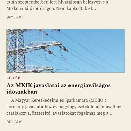
talán szeptemberben lett hivatalosan bejegyezve a
Miskolci Járásbíróságon. Nem kapkodták el…
2026.08.03.
EGYÉB
Az MKIK javaslatai az energiaválságos
időszakban
A Magyar Kereskedelmi és Iparkamara (MKIK) a
kormány javaslataihoz és nagyfogyasztók felajánlásaihoz
csatlakozva, összesítő javaslatokat fogalmaz meg a…
2026.08.03.