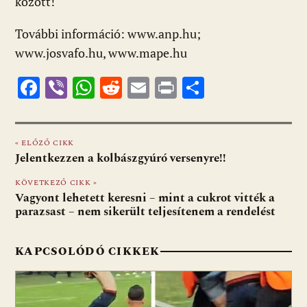
között!
További információ: www.anp.hu;
www.josvafo.hu, www.mape.hu
F
Vi
W
R
E
Pr
O
ac
b
h
e
m
in
ss
e
er
at
d
ai
t
za
« ELŐZŐ CIKK
b
s
di
l
m
Jelentkezzen a kolbászgyúró versenyre!!
o
A
t
e
KÖVETKEZŐ CIKK »
o
p
g
Vagyont lehetett keresni – mint a cukrot vitték a
parazsast – nem sikerült teljesítenem a rendelést
k
p
KAPCSOLÓDÓ CIKKEK