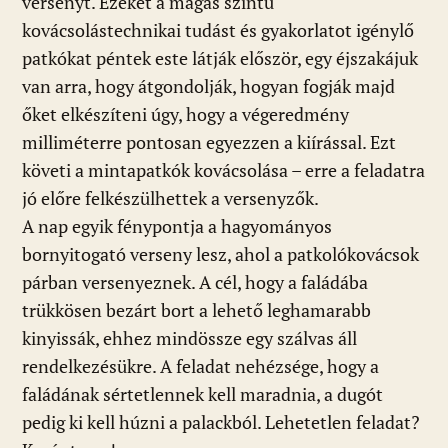
versenyt. Ezeket a magas szintű
kovácsolástechnikai tudást és gyakorlatot igénylő
patkókat péntek este látják először, egy éjszakájuk
van arra, hogy átgondolják, hogyan fogják majd
őket elkészíteni úgy, hogy a végeredmény
milliméterre pontosan egyezzen a kiírással. Ezt
követi a mintapatkók kovácsolása – erre a feladatra
jó előre felkészülhettek a versenyzők.
A nap egyik fénypontja a hagyományos
bornyitogató verseny lesz, ahol a patkolókovácsok
párban versenyeznek. A cél, hogy a faládába
trükkösen bezárt bort a lehető leghamarabb
kinyissák, ehhez mindössze egy szálvas áll
rendelkezésükre. A feladat nehézsége, hogy a
faládának sértetlennek kell maradnia, a dugót
pedig ki kell húzni a palackból. Lehetetlen feladat?