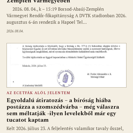
Zemplén Vármegyében
2026. 08. 04., k – 15:19 Borsod-Abaúj-Zemplén
Vármegyei Rendőr-főkapitányság A DVTK stadionban 2026.
augusztus 6-án rendezik a Hapoel Tel…
2026.08.04.
AZ ECETFÁK ALÓL JELENTEM
Egyoldalú átiratozás – a bíróság hiába
postázza a szomszédvárba – még válaszra
sem méltatják -ilyen levelekből már egy
tucatot kaptam
Kelt 2026. július 23. A feljelentés valamikor tavaly ősszel,