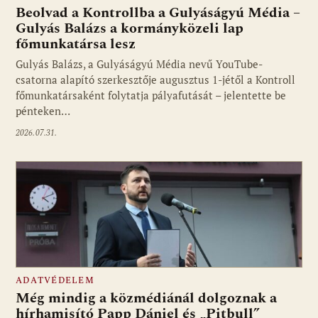
Beolvad a Kontrollba a Gulyáságyú Média –
Gulyás Balázs a kormányközeli lap
főmunkatársa lesz
Gulyás Balázs, a Gulyáságyú Média nevű YouTube-
csatorna alapító szerkesztője augusztus 1-jétől a Kontroll
főmunkatársaként folytatja pályafutását – jelentette be
pénteken…
2026.07.31.
ADATVÉDELEM
Még mindig a közmédiánál dolgoznak a
hírhamisító Papp Dániel és „Pitbull”