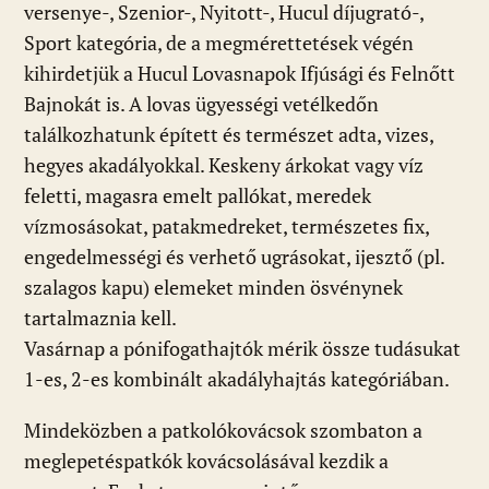
versenye-, Szenior-, Nyitott-, Hucul díjugrató-,
Sport kategória, de a megmérettetések végén
kihirdetjük a Hucul Lovasnapok Ifjúsági és Felnőtt
Bajnokát is. A lovas ügyességi vetélkedőn
találkozhatunk épített és természet adta, vizes,
hegyes akadályokkal. Keskeny árkokat vagy víz
feletti, magasra emelt pallókat, meredek
vízmosásokat, patakmedreket, természetes fix,
engedelmességi és verhető ugrásokat, ijesztő (pl.
szalagos kapu) elemeket minden ösvénynek
tartalmaznia kell.
Vasárnap a pónifogathajtók mérik össze tudásukat
1-es, 2-es kombinált akadályhajtás kategóriában.
Mindeközben a patkolókovácsok szombaton a
meglepetéspatkók kovácsolásával kezdik a