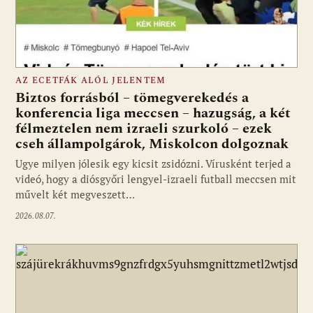
AZ ECETFÁK ALÓL JELENTEM
Biztos forrásból – tömegverekedés a
konferencia liga meccsen – hazugság, a két
félmeztelen nem izraeli szurkoló – ezek
cseh állampolgárok, Miskolcon dolgoznak
Ugye milyen jólesik egy kicsit zsidózni. Vírusként terjed a
videó, hogy a diósgyőri lengyel-izraeli futball meccsen mit
művelt két megveszett…
2026.08.07.