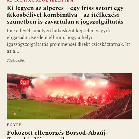
AZ ECETFÁK ALÓL JELENTEM
Ki legyen az alperes – egy friss sztori egy
átkosbélivel kombinálva – az itélkezési
szünetben is zavartalan a jogszolgáltatás
Ime a levél, amelyen laikusként képtelen vagyok
eligazodni. Kezdem elhinni, hogy a helyi
igazságszolgáltatás prominensei direkt csicskáztatnak. Itt
az a…
2026.08.06.
EGYÉB
Fokozott ellenőrzés Borsod-Abaúj-