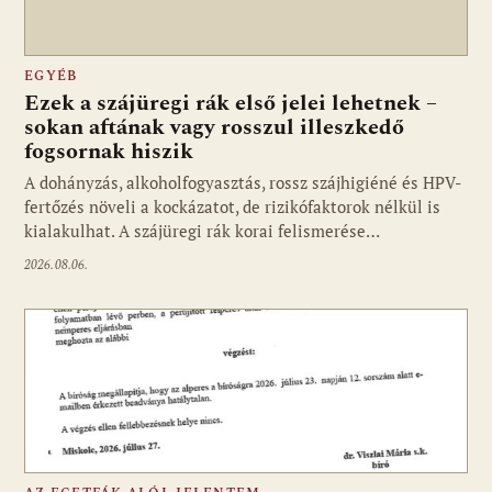
EGYÉB
Ezek a szájüregi rák első jelei lehetnek –
sokan aftának vagy rosszul illeszkedő
fogsornak hiszik
A dohányzás, alkoholfogyasztás, rossz szájhigiéné és HPV-
fertőzés növeli a kockázatot, de rizikófaktorok nélkül is
kialakulhat. A szájüregi rák korai felismerése…
2026.08.06.