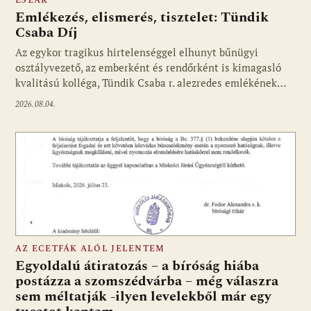
ÉSZAK
Emlékezés, elismerés, tisztelet: Tündik
Csaba Díj
Az egykor tragikus hirtelenséggel elhunyt bűnügyi
osztályvezető, az emberként és rendőrként is kimagasló
kvalitású kolléga, Tündik Csaba r. alezredes emlékének…
2026.08.04.
AZ ECETFÁK ALÓL JELENTEM
Egyoldalú átiratozás – a bíróság hiába
postázza a szomszédvárba – még válaszra
sem méltatják -ilyen levelekből már egy