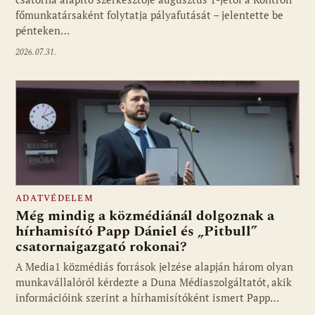
főmunkatársaként folytatja pályafutását – jelentette be
pénteken…
2026.07.31.
ADATVÉDELEM
Még mindig a közmédiánál dolgoznak a
hírhamisító Papp Dániel és „Pitbull”
csatornaigazgató rokonai?
A Media1 közmédiás források jelzése alapján három olyan
munkavállalóról kérdezte a Duna Médiaszolgáltatót, akik
információink szerint a hírhamisítóként ismert Papp…