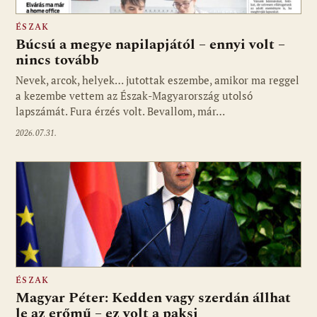
ÉSZAK
Búcsú a megye napilapjától – ennyi volt –
nincs tovább
Nevek, arcok, helyek… jutottak eszembe, amikor ma reggel
a kezembe vettem az Észak-Magyarország utolsó
lapszámát. Fura érzés volt. Bevallom, már…
2026.07.31.
ÉSZAK
Magyar Péter: Kedden vagy szerdán állhat
le az erőmű – ez volt a paksi