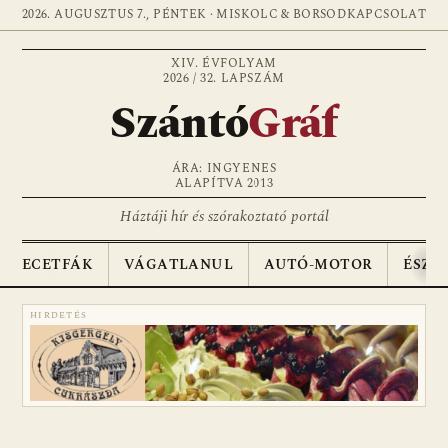
2026. AUGUSZTUS 7., PÉNTEK · MISKOLC & BORSOD
KAPCSOLAT
XIV. ÉVFOLYAM
2026 / 32. LAPSZÁM
Szántó
Gráf
ÁRA: INGYENES
ALAPÍTVA 2013
Háztáji hír és szórakoztató portál
ECETFÁK
VÁGATLANUL
AUTÓ-MOTOR
ÉSZA
HIRDETÉS