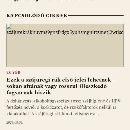
KAPCSOLÓDÓ CIKKEK
EGYÉB
Ezek a szájüregi rák első jelei lehetnek –
sokan aftának vagy rosszul illeszkedő
fogsornak hiszik
A dohányzás, alkoholfogyasztás, rossz szájhigiéné és HPV-
fertőzés növeli a kockázatot, de rizikófaktorok nélkül is
kialakulhat. A szájüregi rák korai felismerése…
2026.08.06.