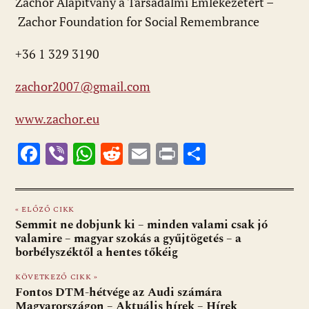
Zachor Alapítvány a Társadalmi Emlékezetért –
Zachor Foundation for Social Remembrance
+36 1 329 3190
zachor2007@gmail.com
www.zachor.eu
F
Vi
W
R
E
Pr
O
ac
b
h
e
m
in
ss
e
er
at
d
ai
t
za
« ELŐZŐ CIKK
b
s
di
l
m
Semmit ne dobjunk ki – minden valami csak jó
o
A
t
e
valamire – magyar szokás a gyűjtögetés – a
borbélyszéktől a hentes tőkéig
o
p
g
KÖVETKEZŐ CIKK »
k
p
Fontos DTM-hétvége az Audi számára
Magyarországon – Aktuális hírek – Hírek