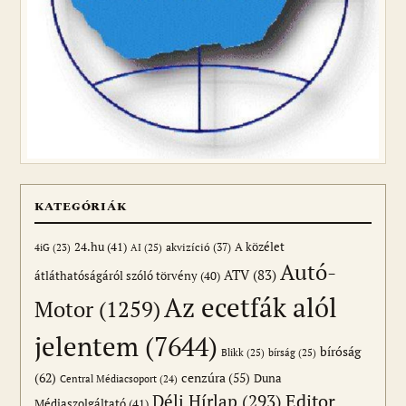
KATEGÓRIÁK
24.hu
(41)
akvizíció
(37)
A közélet
AI
(25)
4iG
(23)
Autó-
ATV
(83)
átláthatóságáról szóló törvény
(40)
Az ecetfák alól
Motor
(1259)
jelentem
(7644)
bíróság
Blikk
(25)
bírság
(25)
(62)
cenzúra
(55)
Duna
Central Médiacsoport
(24)
Editor
Déli Hírlap
(293)
Médiaszolgáltató
(41)