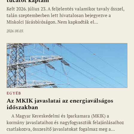
tucatot kaptam
Kelt 2026. július 23. A feljelentés valamikor tavaly ősszel,
talán szeptemberben lett hivatalosan bejegyezve a
Miskolci Járásbíróságon. Nem kapkodták el…
2026.08.03.
EGYÉB
Az MKIK javaslatai az energiaválságos
időszakban
A Magyar Kereskedelmi és Iparkamara (MKIK) a
kormány javaslataihoz és nagyfogyasztók felajánlásaihoz
csatlakozva, összesítő javaslatokat fogalmaz meg a…