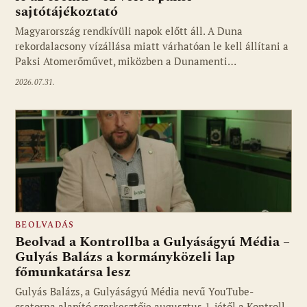
sajtótájékoztató
Magyarország rendkívüli napok előtt áll. A Duna
rekordalacsony vízállása miatt várhatóan le kell állítani a
Paksi Atomerőművet, miközben a Dunamenti…
2026.07.31.
BEOLVADÁS
Beolvad a Kontrollba a Gulyáságyú Média –
Gulyás Balázs a kormányközeli lap
főmunkatársa lesz
Gulyás Balázs, a Gulyáságyú Média nevű YouTube-
csatorna alapító szerkesztője augusztus 1-jétől a Kontroll