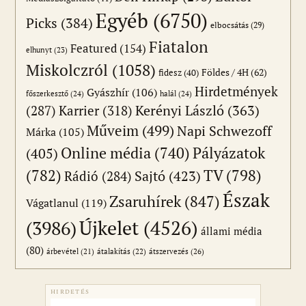
Egyéb
(6750)
Picks
(384)
elbocsátás
(29)
Fiatalon
Featured
(154)
elhunyt
(23)
Miskolczról
(1058)
Földes / 4H
(62)
fidesz
(40)
Hirdetmények
Gyászhír
(106)
főszerkesztő
(24)
halál
(24)
(287)
Karrier
(318)
Kerényi László
(363)
Műveim
(499)
Napi Schwezoff
Márka
(105)
Online média
(740)
Pályázatok
(405)
(782)
TV
(798)
Sajtó
(423)
Rádió
(284)
Észak
Zsaruhírek
(847)
Vágatlanul
(119)
Újkelet
(4526)
(3986)
állami média
(80)
átszervezés
(26)
árbevétel
(21)
átalakítás
(22)
HIRDETÉS