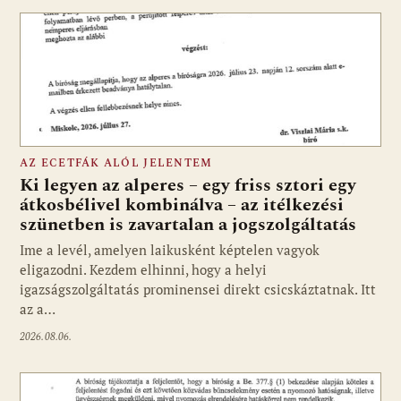
AZ ECETFÁK ALÓL JELENTEM
Ki legyen az alperes – egy friss sztori egy
átkosbélivel kombinálva – az itélkezési
szünetben is zavartalan a jogszolgáltatás
Ime a levél, amelyen laikusként képtelen vagyok
eligazodni. Kezdem elhinni, hogy a helyi
igazságszolgáltatás prominensei direkt csicskáztatnak. Itt
az a…
2026.08.06.