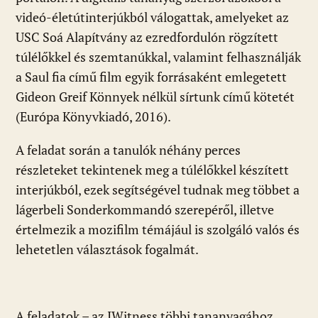
videó-életútinterjúkból válogattak, amelyeket az
USC Soá Alapítvány az ezredfordulón rögzített
túlélőkkel és szemtanúkkal, valamint felhasználják
a Saul fia című film egyik forrásaként emlegetett
Gideon Greif Könnyek nélkül sírtunk című kötetét
(Európa Könyvkiadó, 2016).
A feladat során a tanulók néhány perces
részleteket tekintenek meg a túlélőkkel készített
interjúkból, ezek segítségével tudnak meg többet a
lágerbeli Sonderkommandó szerepéről, illetve
értelmezik a mozifilm témájául is szolgáló valós és
lehetetlen választások fogalmát.
A feladatok – az IWitness többi tananyagához