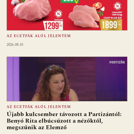
AZ ECETFÁK ALÓL JELENTEM
2026.08.10.
AZ ECETFÁK ALÓL JELENTEM
Újabb kulcsember távozott a Partizántól:
Benyó Rita elbúcsúzott a nézőktől,
megszűnik az Elemző
Fotó: media1.hu