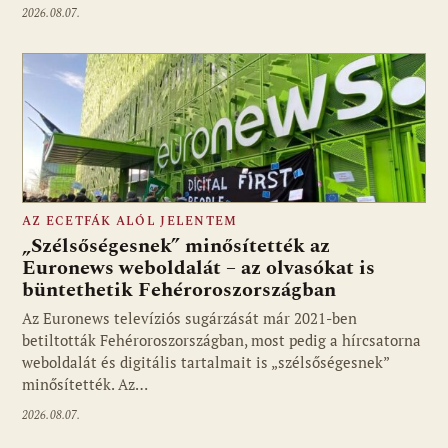
2026.08.07.
AZ ECETFÁK ALÓL JELENTEM
„Szélsőségesnek” minősítették az
Euronews weboldalát – az olvasókat is
büntethetik Fehéroroszországban
Fotó: media1.hu
Az Euronews televíziós sugárzását már 2021-ben
betiltották Fehéroroszországban, most pedig a hírcsatorna
weboldalát és digitális tartalmait is „szélsőségesnek”
minősítették. Az…
2026.08.07.