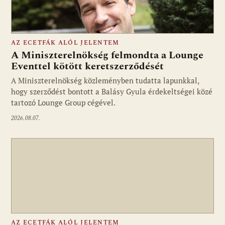
AZ ECETFÁK ALÓL JELENTEM
A Miniszterelnökség felmondta a Lounge
Eventtel kötött keretszerződését
A Miniszterelnökség közleményben tudatta lapunkkal,
Fotó: media1.hu
hogy szerződést bontott a Balásy Gyula érdekeltségei közé
tartozó Lounge Group cégével.
2026.08.07.
AZ ECETFÁK ALÓL JELENTEM