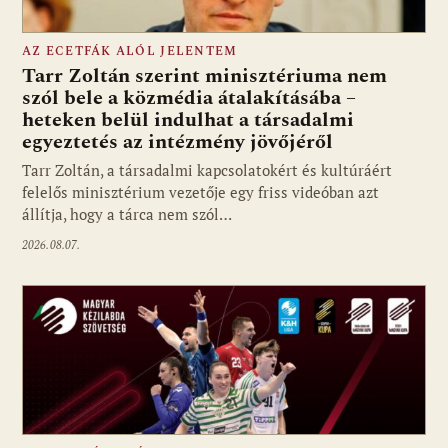
AZ ECETFÁK ALÓL JELENTEM
Tarr Zoltán szerint minisztériuma nem
szól bele a közmédia átalakításába –
heteken belül indulhat a társadalmi
Fotó: media1.hu
egyeztetés az intézmény jövőjéről
Tarr Zoltán, a társadalmi kapcsolatokért és kultúráért
felelős minisztérium vezetője egy friss videóban azt
állítja, hogy a tárca nem szól…
2026.08.07.