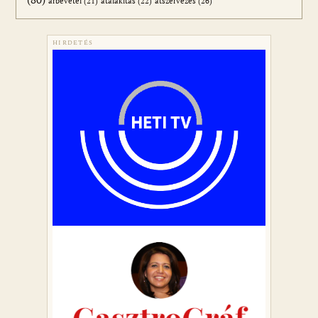
átszervezés
(26)
árbevétel
(21)
átalakítás
(22)
HIRDETÉS