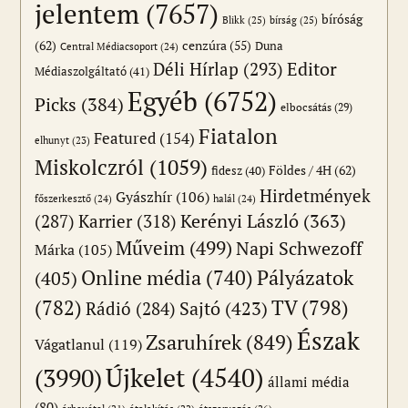
jelentem
(7657)
bíróság
Blikk
(25)
bírság
(25)
(62)
cenzúra
(55)
Duna
Central Médiacsoport
(24)
Editor
Déli Hírlap
(293)
Médiaszolgáltató
(41)
Egyéb
(6752)
Picks
(384)
elbocsátás
(29)
Fiatalon
Featured
(154)
elhunyt
(23)
Miskolczról
(1059)
Földes / 4H
(62)
fidesz
(40)
Hirdetmények
Gyászhír
(106)
főszerkesztő
(24)
halál
(24)
(287)
Karrier
(318)
Kerényi László
(363)
Műveim
(499)
Napi Schwezoff
Márka
(105)
Online média
(740)
Pályázatok
(405)
(782)
TV
(798)
Sajtó
(423)
Rádió
(284)
Észak
Zsaruhírek
(849)
Vágatlanul
(119)
Újkelet
(4540)
(3990)
állami média
(80)