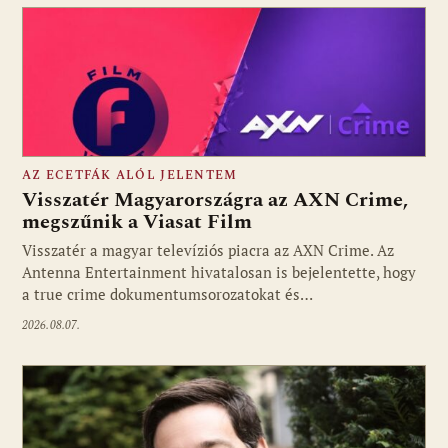
AZ ECETFÁK ALÓL JELENTEM
Visszatér Magyarországra az AXN Crime,
megszűnik a Viasat Film
Visszatér a magyar televíziós piacra az AXN Crime. Az
Fotó: media1.hu
Antenna Entertainment hivatalosan is bejelentette, hogy
a true crime dokumentumsorozatokat és…
2026.08.07.