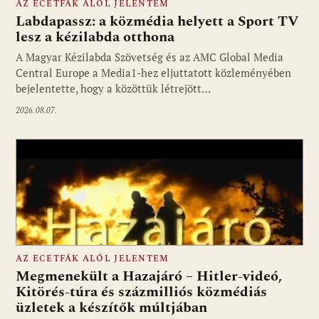
AZ ECETFÁK ALÓL JELENTEM
Labdapassz: a közmédia helyett a Sport TV
lesz a kézilabda otthona
A Magyar Kézilabda Szövetség és az AMC Global Media
Fotó: media1.hu
Central Europe a Media1-hez eljuttatott közleményében
bejelentette, hogy a közöttük létrejött…
2026.08.07.
AZ ECETFÁK ALÓL JELENTEM
Megmenekült a Hazajáró – Hitler-videó,
Kitörés-túra és százmilliós közmédiás
üzletek a készítők múltjában
Fotó: media1.hu