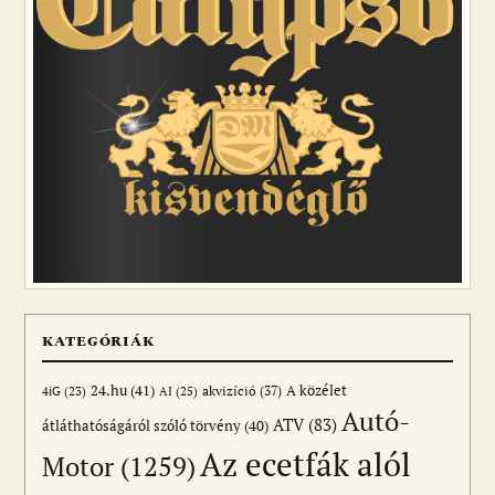
KATEGÓRIÁK
24.hu
(41)
akvizíció
(37)
A közélet
AI
(25)
4iG
(23)
Autó-
ATV
(83)
átláthatóságáról szóló törvény
(40)
Az ecetfák alól
Motor
(1259)