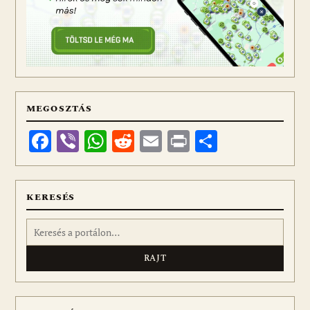
MEGOSZTÁS
Facebook
Viber
WhatsApp
Reddit
Email
Print
Ossza
meg
KERESÉS
Keresés: