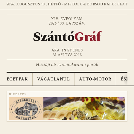
2026. AUGUSZTUS 10., HÉTFŐ · MISKOLC & BORSOD
KAPCSOLAT
XIV. ÉVFOLYAM
2026 / 33. LAPSZÁM
Szántó
Gráf
ÁRA: INGYENES
ALAPÍTVA 2013
Háztáji hír és szórakoztató portál
ECETFÁK
VÁGATLANUL
AUTÓ-MOTOR
ÉSZA
HIRDETÉS