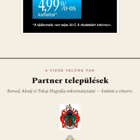
A VIDÉK VELÜNK VAN
Partner települések
Borsod, Abaúj és Tokaj-Hegyalja önkormányzatai — kattints a címerre.