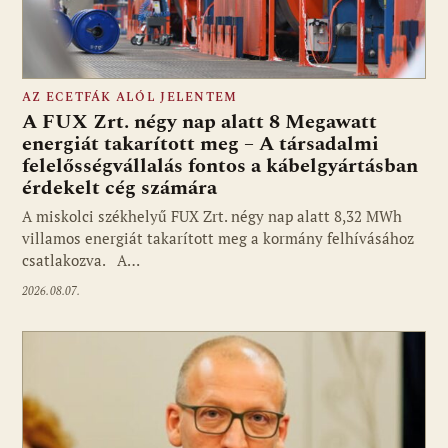
AZ ECETFÁK ALÓL JELENTEM
A FUX Zrt. négy nap alatt 8 Megawatt
energiát takarított meg – A társadalmi
felelősségvállalás fontos a kábelgyártásban
érdekelt cég számára
A miskolci székhelyű FUX Zrt. négy nap alatt 8,32 MWh
villamos energiát takarított meg a kormány felhívásához
csatlakozva. A…
2026.08.07.