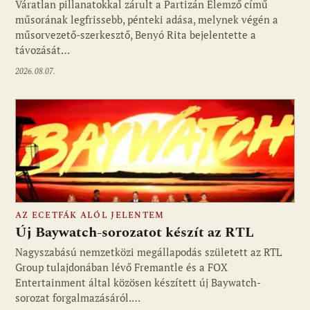
Váratlan pillanatokkal zárult a Partizán Elemző című
műsorának legfrissebb, pénteki adása, melynek végén a
műsorvezető-szerkesztő, Benyó Rita bejelentette a
távozását…
2026.08.07.
AZ ECETFÁK ALÓL JELENTEM
Új Baywatch-sorozatot készít az RTL
Nagyszabású nemzetközi megállapodás született az RTL
Group tulajdonában lévő Fremantle és a FOX
Fotó: media1.hu
Entertainment által közösen készített új Baywatch-
sorozat forgalmazásáról.…