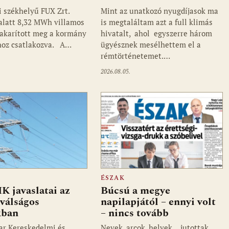
i székhelyű FUX Zrt.
Mint az unatkozó nyugdíjasok ma
alatt 8,32 MWh villamos
is megtaláltam azt a full klimás
takarított meg a kormány
hivatalt, ahol egyszerre három
hoz csatlakozva. A…
ügyésznek mesélhettem el a
rémtörténetemet.…
2026.08.05.
ÉSZAK
 javaslatai az
Búcsú a megye
válságos
napilapjától – ennyi volt
kban
– nincs tovább
 Kereskedelmi és
Nevek, arcok, helyek… jutottak