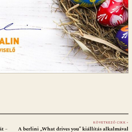
KÖVETKEZŐ CIKK »
át –
A berlini „What drives you” kiállítás alkalmával