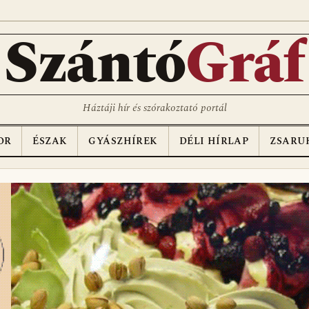
D
Szántó
Gráf
Háztáji hír és szórakoztató portál
OR
ÉSZAK
GYÁSZHÍREK
DÉLI HÍRLAP
ZSARU