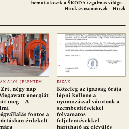
bemutatkozik a ŠKODA izgalmas világa –
Hírek és események – Hírek
FÁK ALÓL JELENTEM
ÉSZAK
Zrt. négy nap
Közeleg az igazság órája –
 Megawatt energiát
lépni kellene a
ott meg – A
nyomozással váratnak a
almi
szembesítésekkel –
ségvállalás fontos a
folyamatos
ártásban érdekelt
feljelentésekkel
ámára
hárítható az elévülés