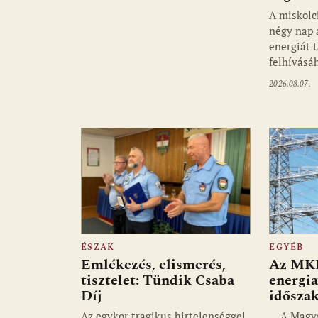
A miskolc
négy nap 
energiát 
felhívásá
2026.08.07.
ÉSZAK
EGYÉB
Emlékezés, elismerés,
Az MKIK
tisztelet: Tündik Csaba
energia
Díj
idősza
Az egykor tragikus hirtelenséggel
A Magyar