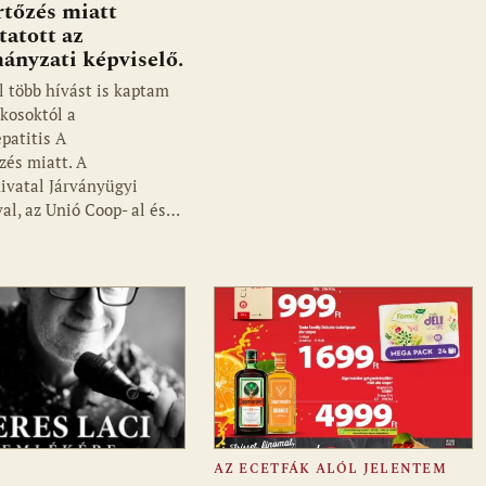
rtőzés miatt
tatott az
ányzati képviselő.
l több hívást is kaptam
akosoktól a
patitis A
zés miatt. A
vatal Járványügyi
al, az Unió Coop- al és…
AZ ECETFÁK ALÓL JELENTEM