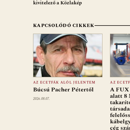
o
A
t
e
kivitelező a Közlakép
k
p
o
p
g
k
p
KAPCSOLÓDÓ CIKKEK
AZ ECETFÁK ALÓL JELENTEM
AZ ECET
Búcsú Pacher Pétertől
A FUX 
alatt 8
2026.08.07.
takarít
társad
felelős
kábelgy
cég sz