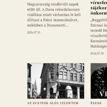
vírusfe
Magyarország rendkívüli napok
tájékoz
előtt áll. A Duna rekordalacsony
önkorm
vízállása miatt várhatóan le kell
állítani a Paksi Atomerőművet,
„Reggeltő
miközben a Dunamenti…
Szirmai l
terjedő He
2026.07.31.
vírusfertő
Kormányhi
Hatóságáv
2026.07.30.
AZ ECETFÁK ALÓL JELENTEM
ÉSZAK