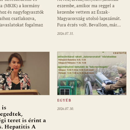
a (MKIK) a kormány
eszembe, amikor ma reggel a
ihoz és nagyfogyasztók
kezembe vettem az Észak-
aihoz csatlakozva,
Magyarország utolsó lapszámát.
 javaslatokat fogalmaz
Fura érzés volt. Bevallom, már…
2026.07.31.
EGYÉB
 is
2026.07.30.
egedtek,
gi teret is érint a
s. Hepatitis A