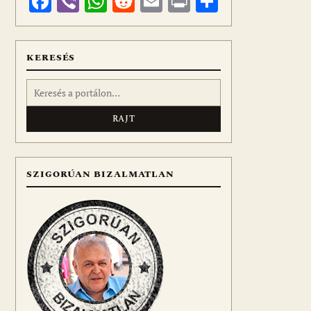
Facebook
Viber
WhatsApp
Reddit
Email
Print
Ossza
meg
KERESÉS
Keresés:
SZIGORÚAN BIZALMATLAN