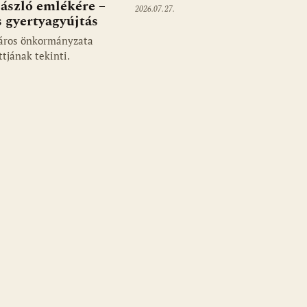
ászló emlékére –
2026.07.27.
 gyertyagyújtás
áros önkormányzata
ttjának tekinti.