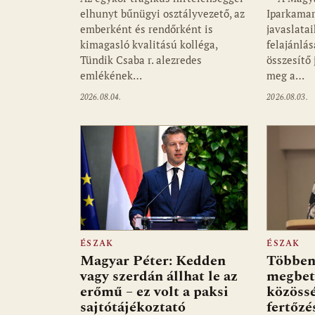
elhunyt bűnügyi osztályvezető, az
Iparkamar
emberként és rendőrként is
javaslata
kimagasló kvalitású kolléga,
felajánlás
Tündik Csaba r. alezredes
összesítő
emlékének…
meg a…
2026.08.04.
2026.08.03.
ÉSZAK
ÉSZAK
Magyar Péter: Kedden
Többen
vagy szerdán állhat le az
megbet
erőmű – ez volt a paksi
közössé
sajtótájékoztató
fertőzé