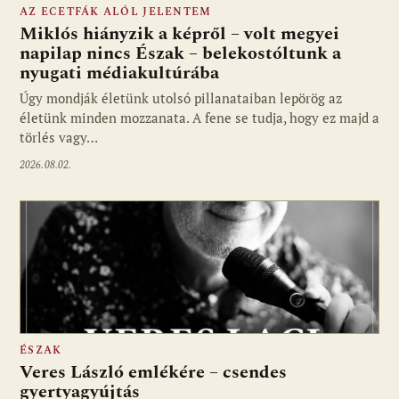
AZ ECETFÁK ALÓL JELENTEM
Miklós hiányzik a képről – volt megyei
napilap nincs Észak – belekostóltunk a
nyugati médiakultúrába
Úgy mondják életünk utolsó pillanataiban lepörög az
életünk minden mozzanata. A fene se tudja, hogy ez majd a
törlés vagy…
2026.08.02.
ÉSZAK
Veres László emlékére – csendes
gyertyagyújtás