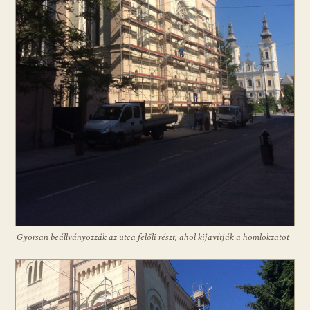
Gyorsan beállványozzák az utca felőli részt, ahol kijavítják a homlokzatot