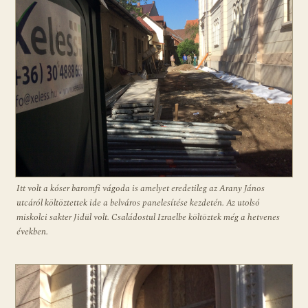
Itt volt a kóser baromfi vágoda is amelyet eredetileg az Arany János
utcáról költöztettek ide a belváros panelesítése kezdetén. Az utolsó
miskolci sakter Jidül volt. Családostul Izraelbe költöztek még a hetvenes
években.