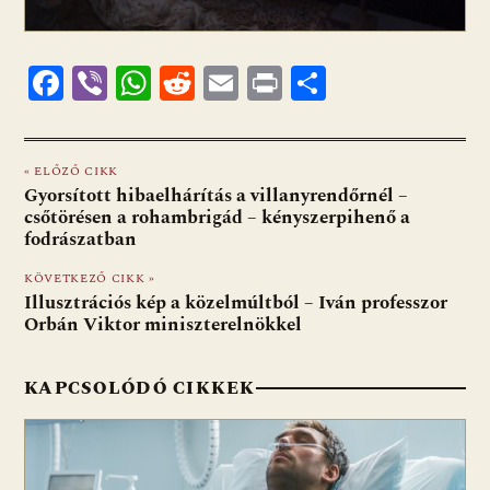
F
Vi
W
R
E
Pr
O
ac
b
h
e
m
in
ss
e
er
at
d
ai
t
za
« ELŐZŐ CIKK
b
s
di
l
m
Gyorsított hibaelhárítás a villanyrendőrnél –
o
A
t
e
csőtörésen a rohambrigád – kényszerpihenő a
fodrászatban
o
p
g
KÖVETKEZŐ CIKK »
k
p
Illusztrációs kép a közelmúltból – Iván professzor
Orbán Viktor miniszterelnökkel
KAPCSOLÓDÓ CIKKEK