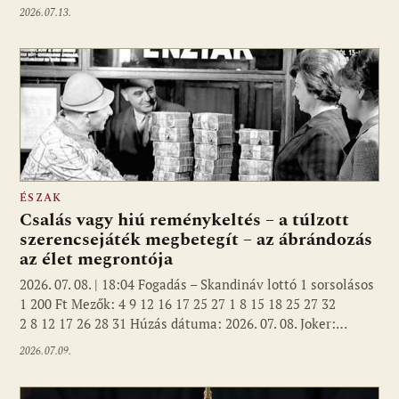
2026.07.13.
ÉSZAK
Csalás vagy hiú reménykeltés – a túlzott
szerencsejáték megbetegít – az ábrándozás
az élet megrontója
2026. 07. 08. | 18:04 Fogadás – Skandináv lottó 1 sorsolásos
1 200 Ft Mezők: 4 9 12 16 17 25 27 1 8 15 18 25 27 32
2 8 12 17 26 28 31 Húzás dátuma: 2026. 07. 08. Joker:…
2026.07.09.