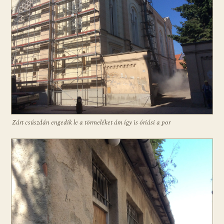
Zárt csúszdán engedik le a törmeléket ám így is óriási a por