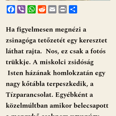
F
Vi
W
R
E
Pr
O
ac
b
h
e
m
in
ss
e
er
at
d
ai
t
za
Ha figyelmesen megnézi a
b
s
di
l
m
zsinagóga tetőzetét egy keresztet
o
A
t
e
o
p
g
láthat rajta. Nos, ez csak a fotós
k
p
trükkje. A miskolci zsidóság
Isten házának homlokzatán egy
nagy kőtábla terpeszkedik, a
Tízparancsolat. Egyébként a
közelmúltban amikor belecsapott