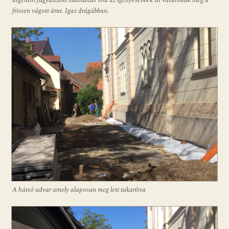
argentin fagyasztott marhahús volt az igényesebbek itt vásárolták meg a
frissen vágott árut. Igaz drágábban.
A hátsó udvar amely alaposan meg lett takarítva