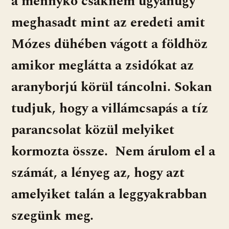
a mennykő csaknem ugyanúgy
meghasadt mint az eredeti amit
Mózes dühében vágott a földhöz
amikor meglátta a zsidókat az
aranyborjú körül táncolni. Sokan
tudjuk, hogy a villámcsapás a tíz
parancsolat közül melyiket
kormozta össze. Nem árulom el a
számát, a lényeg az, hogy azt
amelyiket talán a leggyakrabban
szegünk meg.