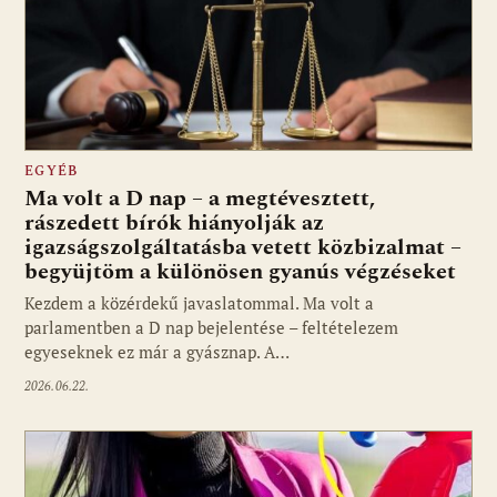
EGYÉB
Ma volt a D nap – a megtévesztett,
rászedett bírók hiányolják az
igazságszolgáltatásba vetett közbizalmat –
begyüjtöm a különösen gyanús végzéseket
Kezdem a közérdekű javaslatommal. Ma volt a
parlamentben a D nap bejelentése – feltételezem
egyeseknek ez már a gyásznap. A…
2026.06.22.