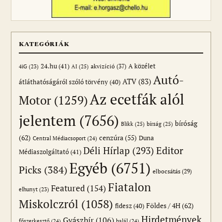
KATEGÓRIÁK
24.hu
(41)
akvizíció
(37)
A közélet
AI
(25)
4iG
(23)
Autó-
ATV
(83)
átláthatóságáról szóló törvény
(40)
Az ecetfák alól
Motor
(1259)
jelentem
(7656)
bíróság
Blikk
(25)
bírság
(25)
(62)
cenzúra
(55)
Duna
Central Médiacsoport
(24)
Editor
Déli Hírlap
(293)
Médiaszolgáltató
(41)
Egyéb
(6751)
Picks
(384)
elbocsátás
(29)
Fiatalon
Featured
(154)
elhunyt
(23)
Miskolczról
(1058)
Földes / 4H
(62)
fidesz
(40)
Hirdetmények
Gyászhír
(106)
főszerkesztő
(24)
halál
(24)