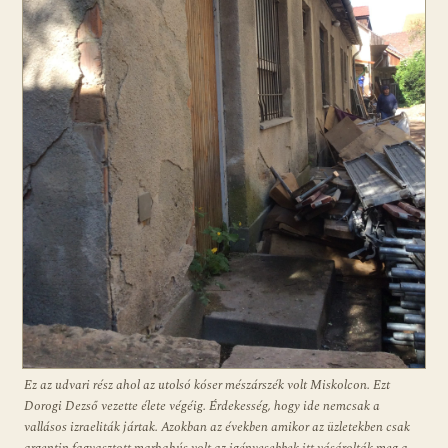
Ez az udvari rész ahol az utolsó kóser mészárszék volt Miskolcon. Ezt
Dorogi Dezső vezette élete végéig. Érdekesség, hogy ide nemcsak a
vallásos izraeliták jártak. Azokban az években amikor az üzletekben csak