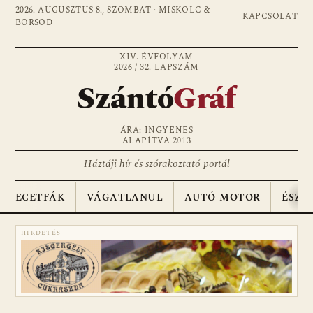
2026. AUGUSZTUS 8., SZOMBAT · MISKOLC &
KAPCSOLAT
BORSOD
XIV. ÉVFOLYAM
2026 / 32. LAPSZÁM
Szántó
Gráf
ÁRA: INGYENES
ALAPÍTVA 2013
Háztáji hír és szórakoztató portál
ECETFÁK
VÁGATLANUL
AUTÓ-MOTOR
ÉSZA
HIRDETÉS