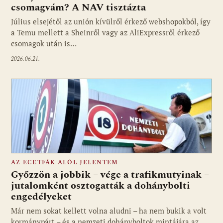
csomagvám? A NAV tisztázta
Július elsejétől az unión kívülről érkező webshopokból, így
a Temu mellett a Sheinről vagy az AliExpressről érkező
csomagok után is…
2026.06.21.
AZ ECETFÁK ALÓL JELENTEM
Győzzön a jobbik – vége a trafikmutyinak –
jutalomként osztogatták a dohánybolti
engedélyeket
Már nem sokat kellett volna aludni – ha nem bukik a volt
kormánypárt – és a nemzeti dohányboltok mintájára az…