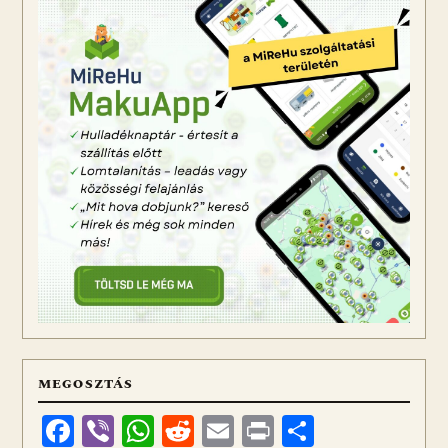
MEGOSZTÁS
Facebook
Viber
WhatsApp
Reddit
Email
Print
Ossza