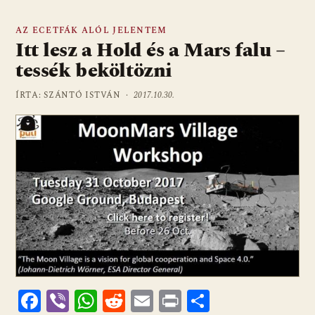
AZ ECETFÁK ALÓL JELENTEM
Itt lesz a Hold és a Mars falu –
tessék beköltözni
ÍRTA: SZÁNTÓ ISTVÁN ·
2017.10.30.
F
Vi
W
R
E
Pr
O