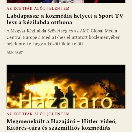
AZ ECETFÁK ALÓL JELENTEM
Labdapassz: a közmédia helyett a Sport TV
lesz a kézilabda otthona
A Magyar Kézilabda Szövetség és az AMC Global Media
Fotó: media1.hu
Central Europe a Media1-hez eljuttatott közleményében
bejelentette, hogy a közöttük létrejött…
2026.08.07.
AZ ECETFÁK ALÓL JELENTEM
Megmenekült a Hazajáró – Hitler-videó,
Kitörés-túra és százmilliós közmédiás