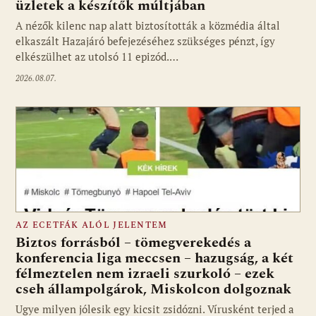
üzletek a készítők múltjában
Fotó: media1.hu
A nézők kilenc nap alatt biztosították a közmédia által
elkaszált Hazajáró befejezéséhez szükséges pénzt, így
elkészülhet az utolsó 11 epizód.…
2026.08.07.
AZ ECETFÁK ALÓL JELENTEM
Biztos forrásból – tömegverekedés a
konferencia liga meccsen – hazugság, a két
félmeztelen nem izraeli szurkoló – ezek
cseh állampolgárok, Miskolcon dolgoznak
Ugye milyen jólesik egy kicsit zsidózni. Vírusként terjed a