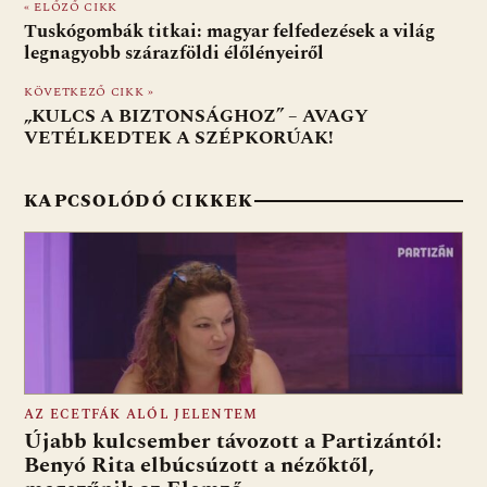
« ELŐZŐ CIKK
b
s
di
l
m
Tuskógombák titkai: magyar felfedezések a világ
o
A
t
e
legnagyobb szárazföldi élőlényeiről
o
p
g
KÖVETKEZŐ CIKK »
„KULCS A BIZTONSÁGHOZ” – AVAGY
k
p
VETÉLKEDTEK A SZÉPKORÚAK!
KAPCSOLÓDÓ CIKKEK
AZ ECETFÁK ALÓL JELENTEM
Újabb kulcsember távozott a Partizántól:
Benyó Rita elbúcsúzott a nézőktől,