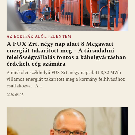
AZ ECETFÁK ALÓL JELENTEM
A FUX Zrt. négy nap alatt 8 Megawatt
energiát takarított meg – A társadalmi
felelősségvállalás fontos a kábelgyártásban
érdekelt cég számára
A miskolci székhelyű FUX Zrt. négy nap alatt 8,32 MWh
villamos energiát takarított meg a kormány felhívásához
csatlakozva. A…
2026.08.07.