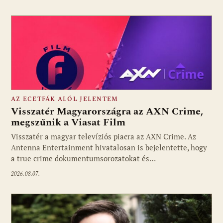
AZ ECETFÁK ALÓL JELENTEM
Visszatér Magyarországra az AXN Crime,
megszűnik a Viasat Film
Visszatér a magyar televíziós piacra az AXN Crime. Az
Fotó: media1.hu
Antenna Entertainment hivatalosan is bejelentette, hogy
a true crime dokumentumsorozatokat és…
2026.08.07.