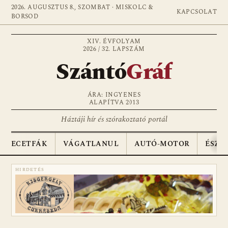
2026. AUGUSZTUS 8., SZOMBAT · MISKOLC &
KAPCSOLAT
BORSOD
XIV. ÉVFOLYAM
2026 / 32. LAPSZÁM
Szántó
Gráf
ÁRA: INGYENES
ALAPÍTVA 2013
Háztáji hír és szórakoztató portál
ECETFÁK
VÁGATLANUL
AUTÓ-MOTOR
ÉSZA
HIRDETÉS