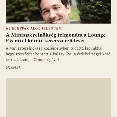
AZ ECETFÁK ALÓL JELENTEM
A Miniszterelnökség felmondta a Lounge
Eventtel kötött keretszerződését
A Miniszterelnökség közleményben tudatta lapunkkal,
Fotó: media1.hu
hogy szerződést bontott a Balásy Gyula érdekeltségei közé
tartozó Lounge Group cégével.
2026.08.07.