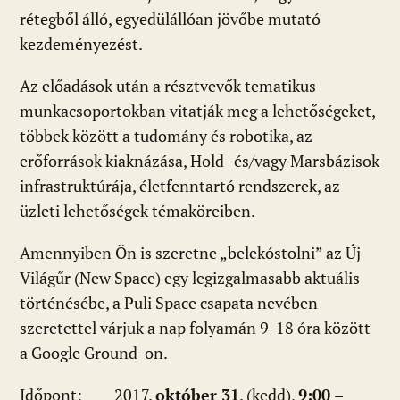
rétegből álló, egyedülállóan jövőbe mutató
kezdeményezést.
Az előadások után a résztvevők tematikus
munkacsoportokban vitatják meg a lehetőségeket,
többek között a tudomány és robotika, az
erőforrások kiaknázása, Hold- és/vagy Marsbázisok
infrastruktúrája, életfenntartó rendszerek, az
üzleti lehetőségek témaköreiben.
Amennyiben Ön is szeretne „belekóstolni” az Új
Világűr (New Space) egy legizgalmasabb aktuális
történésébe, a Puli Space csapata nevében
szeretettel várjuk a nap folyamán 9-18 óra között
a Google Ground-on.
Időpont: 2017.
október 31
. (kedd),
9:00 –