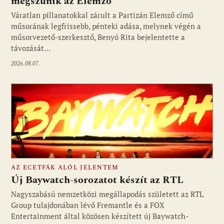
megszűnik az Elemző
Fotó: media1.hu
Váratlan pillanatokkal zárult a Partizán Elemző című
műsorának legfrissebb, pénteki adása, melynek végén a
műsorvezető-szerkesztő, Benyó Rita bejelentette a
távozását…
2026.08.07.
AZ ECETFÁK ALÓL JELENTEM
Új Baywatch-sorozatot készít az RTL
Nagyszabású nemzetközi megállapodás született az RTL
Group tulajdonában lévő Fremantle és a FOX
Fotó: media1.hu
Entertainment által közösen készített új Baywatch-