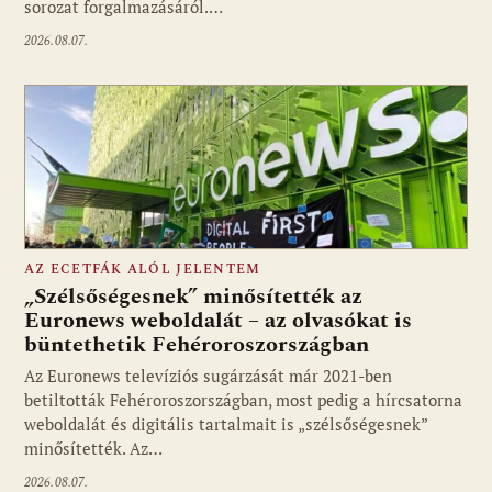
sorozat forgalmazásáról.…
2026.08.07.
AZ ECETFÁK ALÓL JELENTEM
„Szélsőségesnek” minősítették az
Euronews weboldalát – az olvasókat is
büntethetik Fehéroroszországban
Fotó: media1.hu
Az Euronews televíziós sugárzását már 2021-ben
betiltották Fehéroroszországban, most pedig a hírcsatorna
weboldalát és digitális tartalmait is „szélsőségesnek”
minősítették. Az…
2026.08.07.