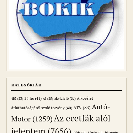
KATEGÓRIÁK
24.hu
(41)
akvizíció
(37)
A közélet
AI
(25)
4iG
(23)
Autó-
ATV
(83)
átláthatóságáról szóló törvény
(40)
Az ecetfák alól
Motor
(1259)
jelentem
(7656)
bíróság
Blikk
(25)
bírság
(25)