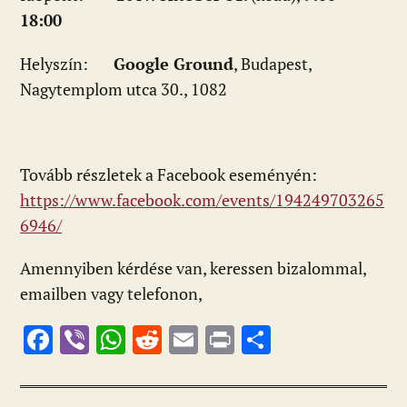
18:00
Helyszín:
Google Ground
, Budapest,
Nagytemplom utca 30., 1082
Tovább részletek a Facebook eseményén:
https://www.facebook.com/events/194249703265
6946/
Amennyiben kérdése van, keressen bizalommal,
emailben vagy telefonon,
F
Vi
W
R
E
Pr
O
ac
b
h
e
m
in
ss
e
er
at
d
ai
t
za