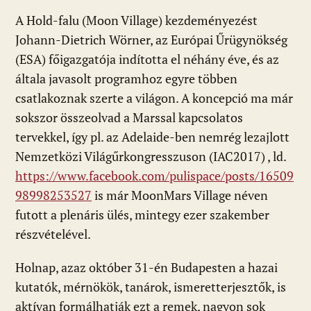
ac
b
h
e
m
in
ss
A Hold-falu (Moon Village) kezdeményezést
e
er
at
d
ai
t
za
Johann-Dietrich Wörner, az Európai Űrügynökség
b
s
di
l
m
(ESA) főigazgatója indította el néhány éve, és az
o
A
t
e
általa javasolt programhoz egyre többen
o
p
g
csatlakoznak szerte a világon. A koncepció ma már
k
p
sokszor összeolvad a Marssal kapcsolatos
tervekkel, így pl. az Adelaide-ben nemrég lezajlott
Nemzetközi Világűrkongresszuson (IAC2017) , ld.
https://www.facebook.com/pulispace/posts/16509
98998253527
is már MoonMars Village néven
futott a plenáris ülés, mintegy ezer szakember
részvételével.
Holnap, azaz október 31-én Budapesten a hazai
kutatók, mérnökök, tanárok, ismeretterjesztők, is
aktívan formálhatják ezt a remek, nagyon sok