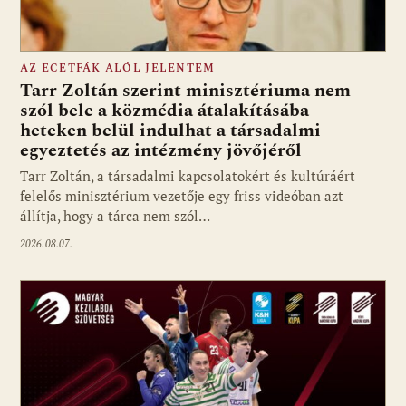
AZ ECETFÁK ALÓL JELENTEM
Tarr Zoltán szerint minisztériuma nem
szól bele a közmédia átalakításába –
heteken belül indulhat a társadalmi
Fotó: media1.hu
egyeztetés az intézmény jövőjéről
Tarr Zoltán, a társadalmi kapcsolatokért és kultúráért
felelős minisztérium vezetője egy friss videóban azt
állítja, hogy a tárca nem szól…
2026.08.07.