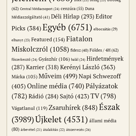
(62)
cenzúra
(55)
Duna
Central Médiacsoport
(24)
Editor
Déli Hírlap
(293)
Médiaszolgáltató
(41)
Egyéb
(6751)
Picks
(384)
elbocsátás
(29)
Fiatalon
Featured
(154)
elhunyt
(23)
Miskolczról
(1058)
Földes / 4H
(62)
fidesz
(40)
Hirdetmények
Gyászhír
(106)
főszerkesztő
(24)
halál
(24)
(287)
Karrier
(318)
Kerényi László
(363)
Műveim
(499)
Napi Schwezoff
Márka
(105)
Online média
(740)
Pályázatok
(405)
(782)
TV
(798)
Sajtó
(423)
Rádió
(284)
Észak
Zsaruhírek
(848)
Vágatlanul
(119)
Újkelet
(4531)
(3989)
állami média
(80)
átszervezés
(26)
árbevétel
(21)
átalakítás
(22)