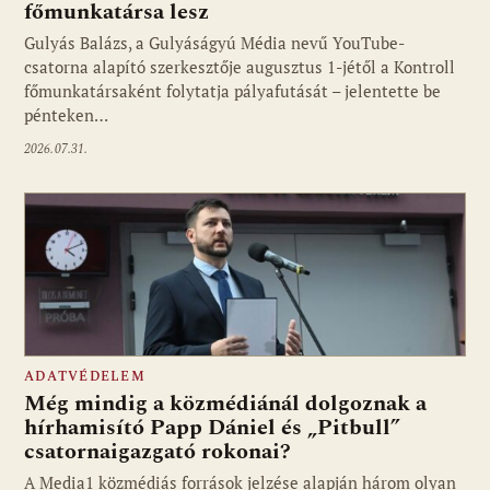
főmunkatársa lesz
Gulyás Balázs, a Gulyáságyú Média nevű YouTube-
csatorna alapító szerkesztője augusztus 1-jétől a Kontroll
főmunkatársaként folytatja pályafutását – jelentette be
pénteken…
2026.07.31.
ADATVÉDELEM
Még mindig a közmédiánál dolgoznak a
hírhamisító Papp Dániel és „Pitbull”
csatornaigazgató rokonai?
A Media1 közmédiás források jelzése alapján három olyan