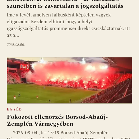
szünetben is zavartalan a jogszolgáltatás
Ime a levél, amelyen laikusként képtelen vagyok
eligazodni. Kezdem elhinni, hogy a helyi
igazságszolgáltatás prominensei direkt csicskáztatnak. Itt
az a…
2026.08.06.
EGYÉB
Fokozott ellenőrzés Borsod-Abaúj-
Zemplén Vármegyében
2026. 08. 04., k – 15:19 Borsod-Abaúj-Zemplén