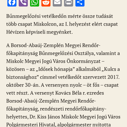
F
Vi
W
R
E
Pr
O
ac
b
h
e
m
in
ss
Bűnmegelőzési vetélkedőn mérte össze tudását
e
er
at
d
ai
t
za
több csapat Miskolcon, az I. helyezést elért csapat
b
s
di
l
m
Hévízen képviseli megyénket.
o
A
t
e
o
p
g
A Borsod-Abaúj-Zemplén Megyei Rendőr-
főkapitányság Bűnmegelőzési Osztálya, valamint a
k
p
Miskolc Megyei Jogú Város Önkormányzat –
közösen – az „Idősek hónapja” alkalmából „Kulcs a
biztonsághoz” címmel vetélkedőt szervezett 2017.
október 30-án. A versenyen nyolc – öt fős – csapat
vett részt. A versenyt Kovács Béla r. ezredes
Borsod-Abaúj-Zemplén Megyei Rendőr-
főkapitányság, rendészeti rendőrfőkapitány-
helyettes, Dr. Kiss János Miskolc Megyei Jogú Város
Polgármesteri Hivatal, alpolgármester nyitotta