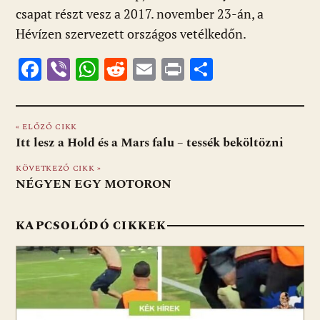
csapat részt vesz a 2017. november 23-án, a
Hévízen szervezett országos vetélkedőn.
F
Vi
W
R
E
Pr
O
ac
b
h
e
m
in
ss
e
er
at
d
ai
t
za
« ELŐZŐ CIKK
b
s
di
l
m
Itt lesz a Hold és a Mars falu – tessék beköltözni
o
A
t
e
KÖVETKEZŐ CIKK »
o
p
g
NÉGYEN EGY MOTORON
k
p
KAPCSOLÓDÓ CIKKEK