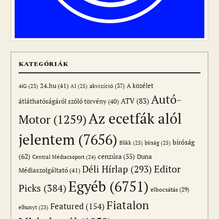
KATEGÓRIÁK
24.hu
(41)
akvizíció
(37)
A közélet
AI
(25)
4iG
(23)
Autó-
ATV
(83)
átláthatóságáról szóló törvény
(40)
Az ecetfák alól
Motor
(1259)
jelentem
(7656)
bíróság
Blikk
(25)
bírság
(25)
(62)
cenzúra
(55)
Duna
Central Médiacsoport
(24)
Editor
Déli Hírlap
(293)
Médiaszolgáltató
(41)
Egyéb
(6751)
Picks
(384)
elbocsátás
(29)
Fiatalon
Featured
(154)
elhunyt
(23)