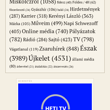
Miskolczról
(1058)
Földes / 4H
(62)
fidesz
(40)
Hirdetmények
Gyászhír
(106)
főszerkesztő
(24)
halál
(24)
(287)
Karrier
(318)
Kerényi László
(363)
Műveim
(499)
Napi Schwezoff
Márka
(105)
Online média
(740)
Pályázatok
(405)
(782)
TV
(798)
Sajtó
(423)
Rádió
(284)
Észak
Zsaruhírek
(848)
Vágatlanul
(119)
Újkelet
(4531)
(3989)
állami média
(80)
átszervezés
(26)
árbevétel
(21)
átalakítás
(22)
HIRDETÉS