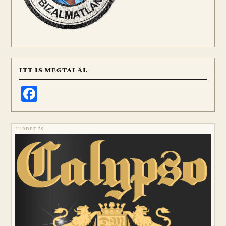
ITT IS MEGTALÁL
Facebook
HIRDETÉS