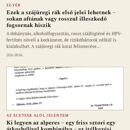
EGYÉB
Ezek a szájüregi rák első jelei lehetnek –
sokan aftának vagy rosszul illeszkedő
fogsornak hiszik
A dohányzás, alkoholfogyasztás, rossz szájhigiéné és HPV-
fertőzés növeli a kockázatot, de rizikófaktorok nélkül is
kialakulhat. A szájüregi rák korai felismerése…
2026.08.06.
AZ ECETFÁK ALÓL JELENTEM
Ki legyen az alperes – egy friss sztori egy
átkosbélivel kombinálva – az itélkezési