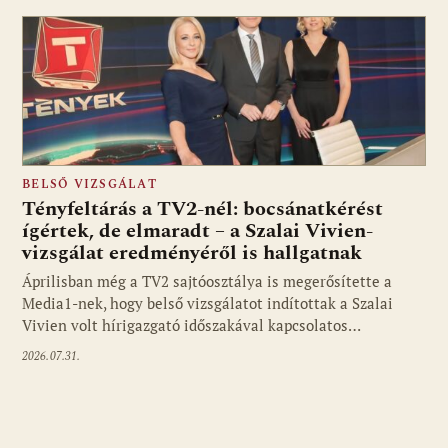
BELSŐ VIZSGÁLAT
Tényfeltárás a TV2-nél: bocsánatkérést
ígértek, de elmaradt – a Szalai Vivien-
vizsgálat eredményéről is hallgatnak
Áprilisban még a TV2 sajtóosztálya is megerősítette a
Media1-nek, hogy belső vizsgálatot indítottak a Szalai
Vivien volt hírigazgató időszakával kapcsolatos…
2026.07.31.