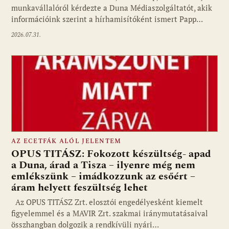
munkavállalóról kérdezte a Duna Médiaszolgáltatót, akik
információink szerint a hírhamisítóként ismert Papp…
2026.07.31.
AZ ECETFÁK ALÓL JELENTEM
OPUS TITÁSZ: Fokozott készültség- apad
a Duna, árad a Tisza – ilyenre még nem
emlékszünk – imádkozzunk az esőért –
áram helyett feszültség lehet
Az OPUS TITÁSZ Zrt. elosztói engedélyesként kiemelt
figyelemmel és a MAVIR Zrt. szakmai iránymutatásaival
összhangban dolgozik a rendkívüli nyári…