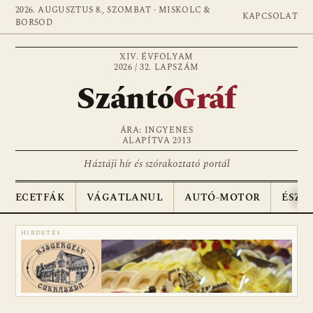
2026. AUGUSZTUS 8., SZOMBAT · MISKOLC &
KAPCSOLAT
BORSOD
XIV. ÉVFOLYAM
2026 / 32. LAPSZÁM
Szántó
Gráf
ÁRA: INGYENES
ALAPÍTVA 2013
Háztáji hír és szórakoztató portál
ECETFÁK
VÁGATLANUL
AUTÓ-MOTOR
ÉSZA
HIRDETÉS