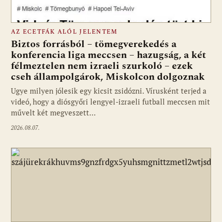
AZ ECETFÁK ALÓL JELENTEM
Biztos forrásból – tömegverekedés a
konferencia liga meccsen – hazugság, a két
félmeztelen nem izraeli szurkoló – ezek
cseh állampolgárok, Miskolcon dolgoznak
Ugye milyen jólesik egy kicsit zsidózni. Vírusként terjed a
videó, hogy a diósgyőri lengyel-izraeli futball meccsen mit
művelt két megveszett…
2026.08.07.