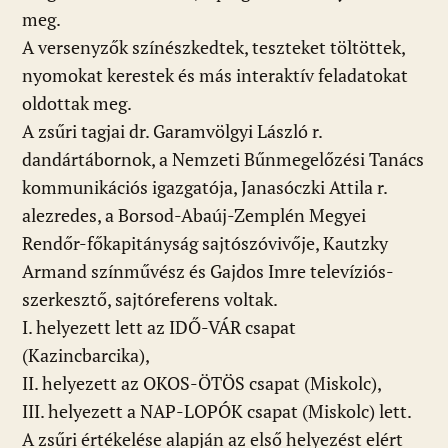
meg.
A versenyzők színészkedtek, teszteket töltöttek,
nyomokat kerestek és más interaktív feladatokat
oldottak meg.
A zsűri tagjai dr. Garamvölgyi László r.
dandártábornok, a Nemzeti Bűnmegelőzési Tanács
kommunikációs igazgatója, Janasóczki Attila r.
alezredes, a Borsod-Abaúj-Zemplén Megyei
Rendőr-főkapitányság sajtószóvivője, Kautzky
Armand színművész és Gajdos Imre televíziós-
szerkesztő, sajtóreferens voltak.
I. helyezett lett az IDŐ-VÁR csapat
(Kazincbarcika),
II. helyezett az OKOS-ÖTÖS csapat (Miskolc),
III. helyezett a NAP-LOPÓK csapat (Miskolc) lett.
A zsűri értékelése alapján az első helyezést elért