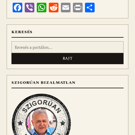
Facebook
Viber
WhatsApp
Reddit
Email
Print
Ossza
meg
KERESÉS
Keresés:
SZIGORÚAN BIZALMATLAN