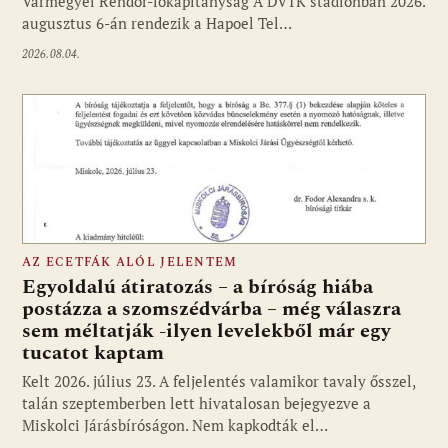
Vármegyei Rendőr-főkapitányság A DVTK stadionban 2026.
augusztus 6-án rendezik a Hapoel Tel…
2026.08.04.
AZ ECETFÁK ALÓL JELENTEM
Egyoldalú átiratozás – a bíróság hiába
postázza a szomszédvárba – még válaszra
sem méltatják -ilyen levelekből már egy
tucatot kaptam
Kelt 2026. július 23. A feljelentés valamikor tavaly ősszel,
talán szeptemberben lett hivatalosan bejegyezve a
Miskolci Járásbíróságon. Nem kapkodták el…