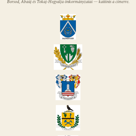
Borsod, Abaúj és Tokaj-Hegyalja önkormányzatai — kattints a címerre.