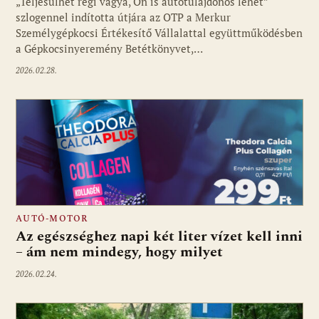
„Teljesülhet régi vágya, Ön is autótulajdonos lehet”
szlogennel indította útjára az OTP a Merkur
Személygépkocsi Értékesítő Vállalattal együttműködésben
a Gépkocsinyeremény Betétkönyvet,…
2026.02.28.
AUTÓ-MOTOR
Az egészséghez napi két liter vízet kell inni
– ám nem mindegy, hogy milyet
2026.02.24.