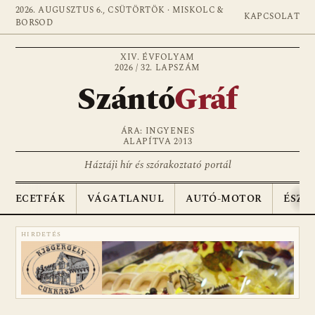
2026. AUGUSZTUS 6., CSÜTÖRTÖK · MISKOLC &
KAPCSOLAT
BORSOD
XIV. ÉVFOLYAM
2026 / 32. LAPSZÁM
Szántó
Gráf
ÁRA: INGYENES
ALAPÍTVA 2013
Háztáji hír és szórakoztató portál
ECETFÁK
VÁGATLANUL
AUTÓ-MOTOR
ÉSZA
HIRDETÉS