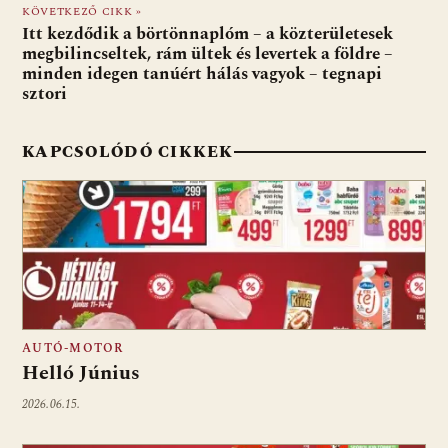
KÖVETKEZŐ CIKK »
k
p
Itt kezdődik a börtönnaplóm – a közterületesek
megbilincseltek, rám ültek és levertek a földre –
minden idegen tanúért hálás vagyok – tegnapi
sztori
KAPCSOLÓDÓ CIKKEK
AUTÓ-MOTOR
Helló Június
2026.06.15.