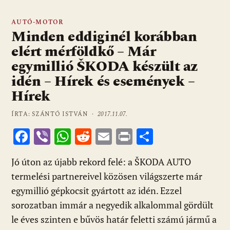
AUTÓ-MOTOR
Minden eddiginél korábban
elért mérföldkő – Már
egymillió ŠKODA készült az
idén – Hírek és események –
Hírek
ÍRTA: SZÁNTÓ ISTVÁN ·
2017.11.07.
F
Vi
W
R
E
Pr
O
ac
b
h
e
m
in
ss
Jó úton az újabb rekord felé: a ŠKODA AUTO
e
er
at
d
ai
t
za
termelési partnereivel közösen világszerte már
b
s
di
l
m
egymillió gépkocsit gyártott az idén. Ezzel
o
A
t
e
sorozatban immár a negyedik alkalommal gördült
o
p
g
le éves szinten e bűvös határ feletti számú jármű a