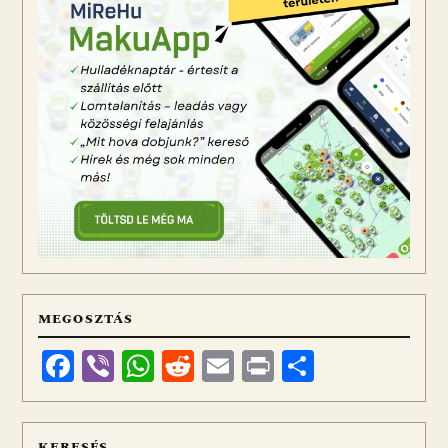
MEGOSZTÁS
Facebook
Viber
WhatsApp
Reddit
Email
Print
Ossza
meg
KERESÉS