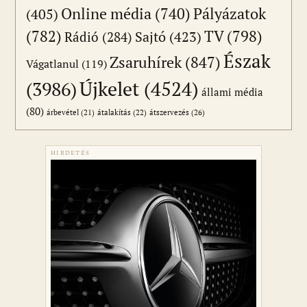
Online média
(740)
Pályázatok
(405)
(782)
TV
(798)
Sajtó
(423)
Rádió
(284)
Észak
Zsaruhírek
(847)
Vágatlanul
(119)
Újkelet
(4524)
(3986)
állami média
(80)
átszervezés
(26)
árbevétel
(21)
átalakítás
(22)
HIRDETÉS