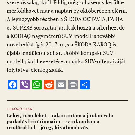
k
p
szerelőszalagokról. Eddig még sohasem sikerült e
mérföldkövet már a naptári év októberében elérni.
A legnagyobb részben a ŠKODA OCTAVIA, FABIA
és SUPERB sorozatai járultak hozzá a sikerhez, de
a KODIAQ nagyméretű SUV-modell is további
növekedést ígér 2017-re, s a ŠKODA KAROQ is
újabb lendületet adhat. Utóbbi kompakt SUV-
modell piaci bevezetése a márka SUV-offenzíváját
folytatva jelenleg zajlik.
F
Vi
W
R
E
Pr
O
ac
b
h
e
m
in
ss
e
er
at
d
ai
t
za
« ELŐZŐ CIKK
b
s
di
l
m
Lehet, nem lehet – rákattantam a járdán való
o
A
t
e
parkolás kritériumaira – szinkronban a
rendőrökkel – jó egy kis álmodozás
o
p
g