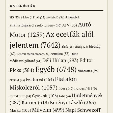
KATEGÓRIÁK
24.hu
(41)
akvizíció
(37)
A közélet
AI
(25)
4iG
(23)
Autó-
ATV
(83)
átláthatóságáról szóló törvény
(40)
Az ecetfák alól
Motor
(1259)
jelentem
(7642)
bíróság
Blikk
(25)
bírság
(25)
(62)
cenzúra
(55)
Duna
Central Médiacsoport
(24)
Editor
Déli Hírlap
(293)
Médiaszolgáltató
(41)
Egyéb
(6748)
Picks
(384)
elbocsátás
(29)
Fiatalon
Featured
(154)
elhunyt
(23)
Miskolczról
(1057)
Földes / 4H
(62)
fidesz
(40)
Hirdetmények
Gyászhír
(106)
főszerkesztő
(24)
halál
(24)
(287)
Karrier
(318)
Kerényi László
(363)
Műveim
(499)
Napi Schwezoff
Márka
(105)