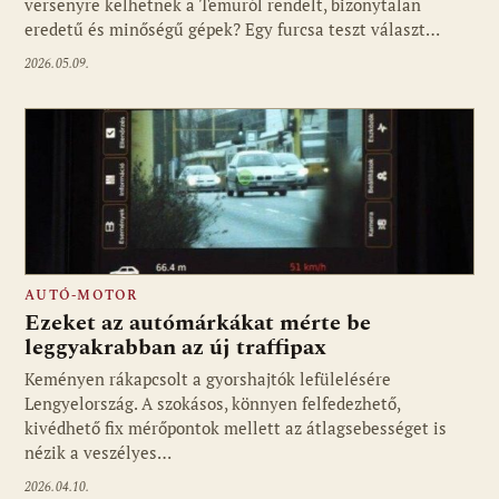
versenyre kelhetnek a Temuról rendelt, bizonytalan
eredetű és minőségű gépek? Egy furcsa teszt választ…
2026.05.09.
AUTÓ-MOTOR
Ezeket az autómárkákat mérte be
leggyakrabban az új traffipax
Keményen rákapcsolt a gyorshajtók lefülelésére
Lengyelország. A szokásos, könnyen felfedezhető,
kivédhető fix mérőpontok mellett az átlagsebességet is
nézik a veszélyes…
2026.04.10.