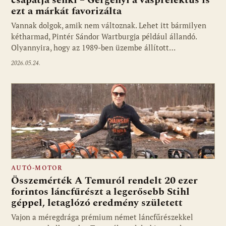
csapatja senki – Gergényi a vasprefektus is
ezt a márkát favorizálta
Vannak dolgok, amik nem változnak. Lehet itt bármilyen
kétharmad, Pintér Sándor Wartburgja például állandó.
Olyannyira, hogy az 1989-ben üzembe állított…
2026.05.24.
AUTÓ-MOTOR
Összemérték A Temuról rendelt 20 ezer
forintos láncfűrészt a legerősebb Stihl
géppel, letaglózó eredmény született
Vajon a méregdrága prémium német láncfűrészekkel