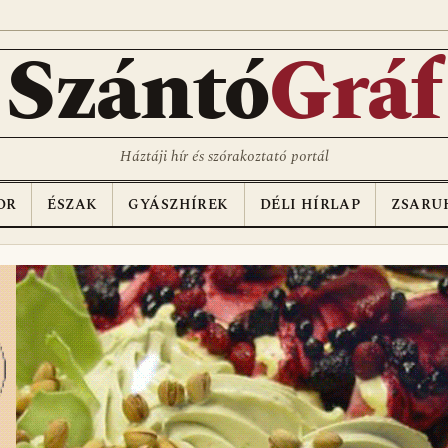
D
Szántó
Gráf
Háztáji hír és szórakoztató portál
OR
ÉSZAK
GYÁSZHÍREK
DÉLI HÍRLAP
ZSARU