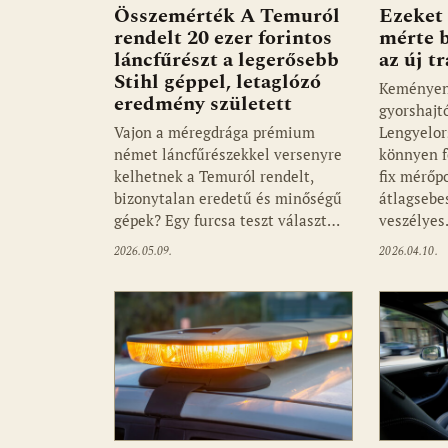
Összemérték A Temuról
Ezeket
rendelt 20 ezer forintos
mérte 
láncfűrészt a legerősebb
az új t
Stihl géppel, letaglózó
Keményen 
eredmény született
gyorshajt
Vajon a méregdrága prémium
Lengyelor
német láncfűrészekkel versenyre
könnyen f
kelhetnek a Temuról rendelt,
fix mérőp
bizonytalan eredetű és minőségű
átlagsebe
gépek? Egy furcsa teszt választ…
veszélye
2026.05.09.
2026.04.10.