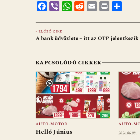
F
Vi
W
R
E
Pr
O
ac
b
h
e
m
in
ss
e
er
at
d
ai
t
za
« ELŐZŐ CIKK
b
s
di
l
m
A bank üdvözlete – itt az OTP jelentkezik
o
A
t
e
o
p
g
KAPCSOLÓDÓ CIKKEK
k
p
AUTÓ-MOTOR
AUTÓ-M
Helló Június
2026.06.08.