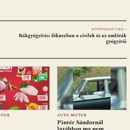
KÖVETKEZŐ CIKK »
Rákgyógyítás: fókuszban a civilek és az emlőrák
gyógyítói
OTOR
AUTÓ-MOTOR
Pintér Sándornál
lazábban ma nem