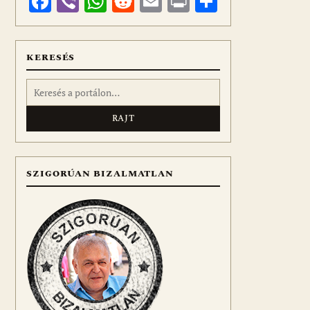
Facebook
Viber
WhatsApp
Reddit
Email
Print
Ossza
meg
KERESÉS
Keresés:
SZIGORÚAN BIZALMATLAN