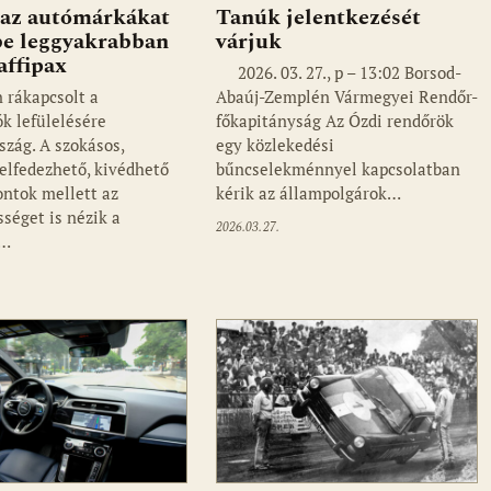
 az autómárkákat
Tanúk jelentkezését
be leggyakrabban
várjuk
raffipax
2026. 03. 27., p – 13:02 Borsod-
rákapcsolt a
Abaúj-Zemplén Vármegyei Rendőr-
ók lefülelésére
főkapitányság Az Ózdi rendőrök
szág. A szokásos,
egy közlekedési
elfedezhető, kivédhető
bűncselekménnyel kapcsolatban
ontok mellett az
kérik az állampolgárok…
sséget is nézik a
2026.03.27.
s…