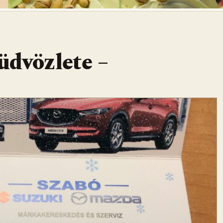
üdvözlete –