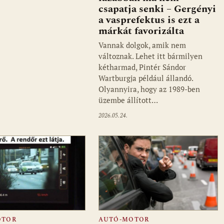
csapatja senki – Gergényi
a vasprefektus is ezt a
márkát favorizálta
Vannak dolgok, amik nem
változnak. Lehet itt bármilyen
kétharmad, Pintér Sándor
Wartburgja például állandó.
Olyannyira, hogy az 1989-ben
üzembe állított…
2026.05.24.
OTOR
AUTÓ-MOTOR