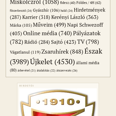
Miskolczról
(1058)
Földes / 4H
(62)
fidesz
(40)
Hirdetmények
Gyászhír
(106)
főszerkesztő
(24)
halál
(24)
(287)
Karrier
(318)
Kerényi László
(363)
Műveim
(499)
Napi Schwezoff
Márka
(105)
Online média
(740)
Pályázatok
(405)
(782)
TV
(798)
Sajtó
(423)
Rádió
(284)
Észak
Zsaruhírek
(848)
Vágatlanul
(119)
Újkelet
(4530)
(3989)
állami média
(80)
átszervezés
(26)
árbevétel
(21)
átalakítás
(22)
HIRDETÉS