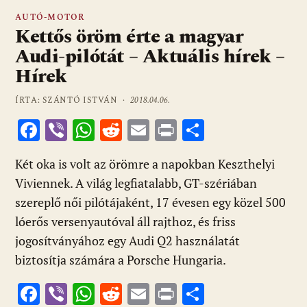
AUTÓ-MOTOR
Kettős öröm érte a magyar
Audi-pilótát – Aktuális hírek –
Hírek
ÍRTA: SZÁNTÓ ISTVÁN ·
2018.04.06.
F
Vi
W
R
E
Pr
O
ac
b
h
e
m
in
ss
Két oka is volt az örömre a napokban Keszthelyi
e
er
at
d
ai
t
za
Viviennek. A világ legfiatalabb, GT-szériában
b
s
di
l
m
szereplő női pilótájaként, 17 évesen egy közel 500
o
A
t
e
lóerős versenyautóval áll rajthoz, és friss
o
p
g
jogosítványához egy Audi Q2 használatát
k
p
biztosítja számára a Porsche Hungaria.
F
Vi
W
R
E
Pr
O