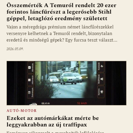
Összemérték A Temuról rendelt 20 ezer
forintos láncfűrészt a legerősebb Stihl
géppel, letaglózó eredmény született
Vajon a méregdrága prémium német láncfűrészekkel
versenyre kelhetnek a Temuról rendelt, bizonytalan
eredetű és minőségű gépek? Egy furcsa teszt választ…
2026.05.09.
AUTÓ-MOTOR
Ezeket az autómárkákat mérte be
leggyakrabban az új traffipax