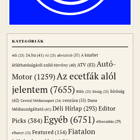
KATEGÓRIÁK
24.hu
(41)
akvizíció
(37)
A közélet
AI
(25)
4iG
(23)
Autó-
ATV
(83)
átláthatóságáról szóló törvény
(40)
Az ecetfák alól
Motor
(1259)
jelentem
(7655)
bíróság
Blikk
(25)
bírság
(25)
(62)
cenzúra
(55)
Duna
Central Médiacsoport
(24)
Editor
Déli Hírlap
(293)
Médiaszolgáltató
(41)
Egyéb
(6751)
Picks
(384)
elbocsátás
(29)
Fiatalon
Featured
(154)
elhunyt
(23)