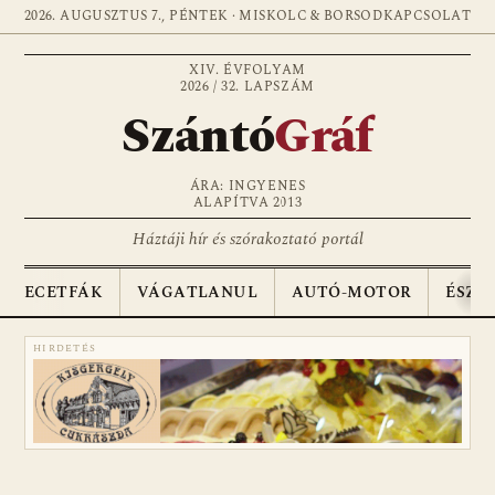
2026. AUGUSZTUS 7., PÉNTEK · MISKOLC & BORSOD
KAPCSOLAT
XIV. ÉVFOLYAM
2026 / 32. LAPSZÁM
Szántó
Gráf
ÁRA: INGYENES
ALAPÍTVA 2013
Háztáji hír és szórakoztató portál
ECETFÁK
VÁGATLANUL
AUTÓ-MOTOR
ÉSZA
HIRDETÉS