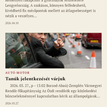
Keményen rákapcsolt a gyorshajtók lefülelésére
Lengyelország. A szokásos, könnyen felfedezhető,
kivédhető fix mérőpontok mellett az átlagsebességet is
nézik a veszélyes…
2026.04.10.
AUTÓ-MOTOR
Tanúk jelentkezését várjuk
2026. 03. 27., p – 13:02 Borsod-Abaúj-Zemplén Vármegyei
Rendőr-főkapitányság Az Ózdi rendőrök egy közlekedési
bűncselekménnyel kapcsolatban kérik az állampolgárok…
2026.03.27.