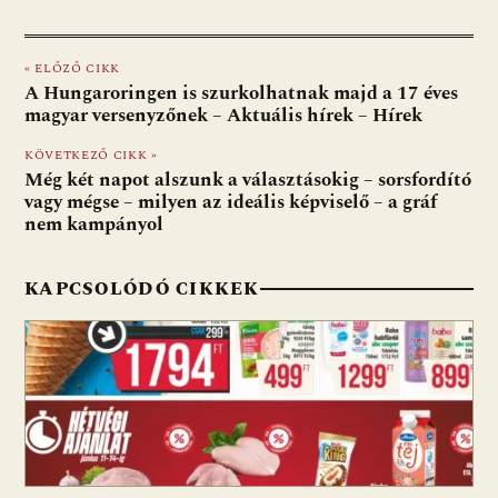
ac
b
h
e
m
in
ss
e
er
at
d
ai
t
za
« ELŐZŐ CIKK
b
s
di
l
m
A Hungaroringen is szurkolhatnak majd a 17 éves
o
A
t
e
magyar versenyzőnek – Aktuális hírek – Hírek
o
p
g
KÖVETKEZŐ CIKK »
Még két napot alszunk a választásokig – sorsfordító
k
p
vagy mégse – milyen az ideális képviselő – a gráf
nem kampányol
KAPCSOLÓDÓ CIKKEK