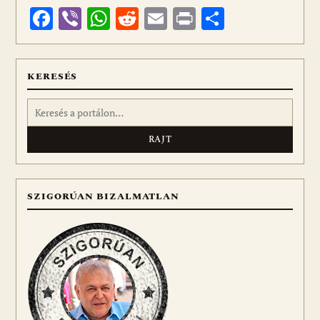
Facebook
Viber
WhatsApp
Reddit
Email
Print
Ossza
meg
KERESÉS
Keresés:
SZIGORÚAN BIZALMATLAN