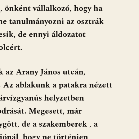
, önként vállalkozó, hogy ha
ne tanulmányozni az osztrák
sik, de ennyi áldozatot
lcért.
k az Arany János utcán,
 Az ablakunk a patakra nézett
árvízgyanús helyzetben
odrását. Megesett, már
gött, de a szakemberek , a
jónál, hogy ne történjen