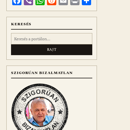
Facebook
Viber
WhatsApp
Reddit
Email
Print
Ossza
meg
KERESÉS
Keresés:
SZIGORÚAN BIZALMATLAN