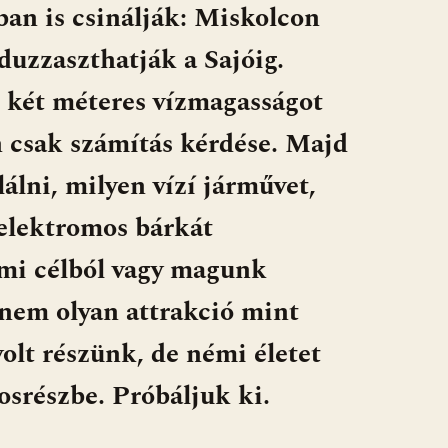
ban is csinálják: Miskolcon
duzzaszthatják a Sajóig.
b két méteres vízmagasságot
 csak számítás kérdése. Majd
lálni, milyen vízí járművet,
 elektromos bárkát
mi célból vagy magunk
 nem olyan attrakció mint
lt részünk, de némi életet
osrészbe. Próbáljuk ki.