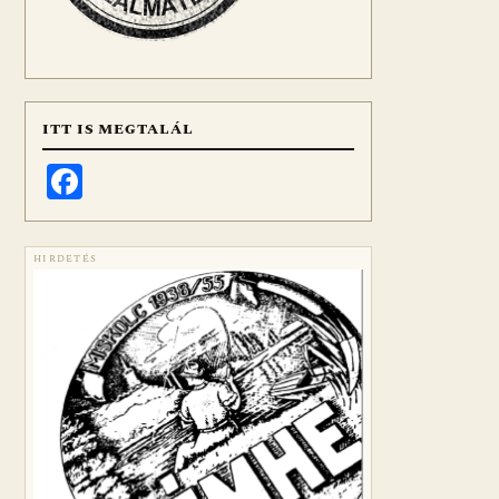
ITT IS MEGTALÁL
Facebook
HIRDETÉS