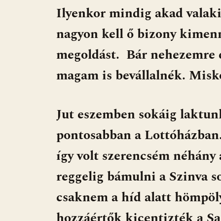
Ilyenkor mindig akad valaki
nagyon kell ő bizony kimen
megoldást. Bár nehezemre e
magam is bevállalnék. Misko
Jut eszemben sokáig laktun
pontosabban a Lottóházban.
így volt szerencsém néhány 
reggelig bámulni a Szinva s
csaknem a híd alatt hömpöly
hozzáértők kicentizték a Sa