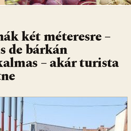
nák két méteresre –
is de bárkán
kalmas – akár turista
tne