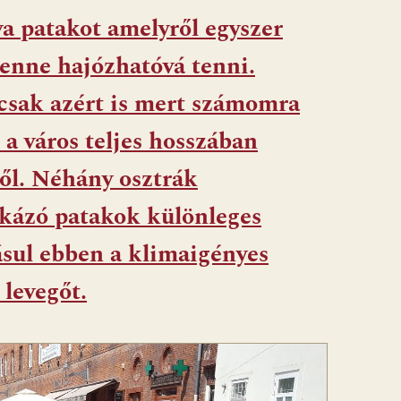
a patakot amelyről egyszer
lenne hajózhatóvá tenni.
 csak azért is mert számomra
t a város teljes hosszában
ől. Néhány osztrák
ikázó patakok különleges
ásul ebben a klimaigényes
 levegőt.