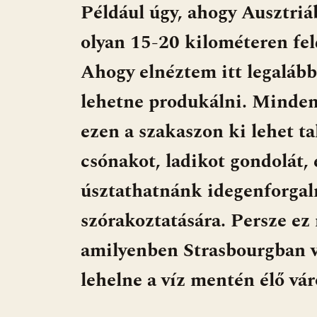
Például úgy, ahogy Ausztriá
olyan 15-20 kilométeren fel
Ahogy elnéztem itt legaláb
lehetne produkálni. Minden
ezen a szakaszon ki lehet ta
csónakot, ladikot gondolát,
úsztathatnánk idegenforgal
szórakoztatására. Persze ez
amilyenben Strasbourgban vo
lehelne a víz mentén élő vár