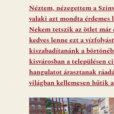
e
er
at
d
ai
t
za
Néztem, nézegettem a Szinv
b
s
di
l
m
valaki azt mondta érdemes 
o
A
t
e
o
p
g
Nekem tetszik az ötlet már
k
p
kedves lenne ezt a vízfolyás
kiszabadítanánk a börtönéb
kisvárosban a településen c
hangulatot árasztanak ráad
világban kellemesen hűtik a