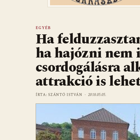
EGYÉB
Ha felduzzaszta
ha hajózni nem 
csordogálásra al
attrakció is lehe
ÍRTA: SZÁNTÓ ISTVÁN ·
2018.05.05.