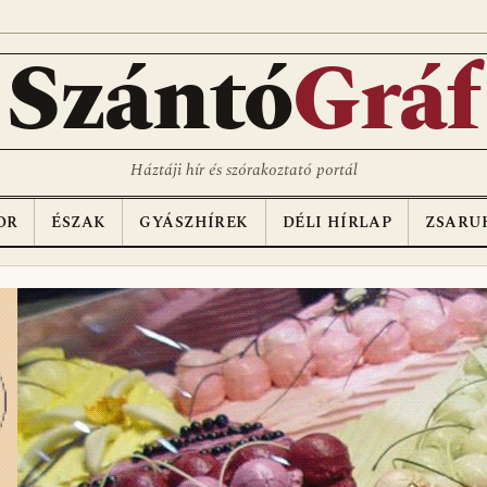
D
Szántó
Gráf
Háztáji hír és szórakoztató portál
OR
ÉSZAK
GYÁSZHÍREK
DÉLI HÍRLAP
ZSARU