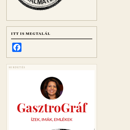
ITT IS MEGTALÁL
Facebook
HIRDETÉS