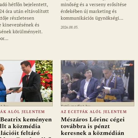
adó hétfőn bejelentett,
minőség és a verseny erősítése
24 óra után eltávolított
érdekében új marketing és
ztője részletesen
kommunikációs ügynökségi…
e kinevezésének és
2026.08.05.
ének körülményeit.
bor…
a1.hu
Fotó: media1.hu
FÁK ALÓL JELENTEM
AZ ECETFÁK ALÓL JELENTEM
i Beatrix keményen
Mészáros Lőrinc cégei
llt a közmédia
továbbra is pénzt
ációit feltáró
keresnek a közmédián