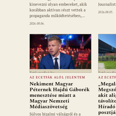
kinevezni olyan embereket, akik
Journalis
korábban aktívan részt vettek a
2026.08.05.
propaganda működtetésében,…
2026.08.06.
Fotó: media1.hu
Fotó: medi
AZ ECETFÁK ALÓL JELENTEM
AZ ECET
Nekiment Magyar
„Megalá
Péternek Hajdú Gáborék
Megszó
menesztése miatt a
akit al
Magyar Nemzeti
távolít
Médiaszövetség
Híradó 
posztjá
Súlyos bizalmi válságról és a