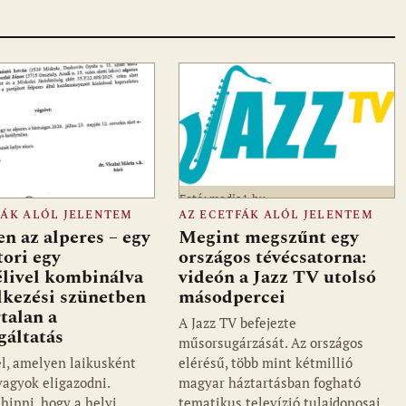
Fotó: media1.hu
FÁK ALÓL JELENTEM
AZ ECETFÁK ALÓL JELENTEM
en az alperes – egy
Megint megszűnt egy
tori egy
országos tévécsatorna:
élivel kombinálva
videón a Jazz TV utolsó
élkezési szünetben
másodpercei
rtalan a
A Jazz TV befejezte
gáltatás
műsorsugárzását. Az országos
él, amelyen laikusként
elérésű, több mint kétmillió
vagyok eligazodni.
magyar háztartásban fogható
hinni, hogy a helyi
tematikus televízió tulajdonosai