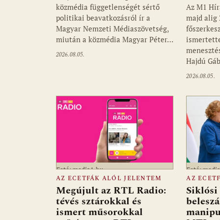
közmédia függetlenségét sértő
Az M1 Hír
politikai beavatkozásról ír a
majd alig 
Magyar Nemzeti Médiaszövetség,
főszerkes
miután a közmédia Magyar Péter…
ismertett
menesztés
2026.08.05.
Hajdú Gá
2026.08.05.
Fotó: media1.hu
Fotó: medi
AZ ECETFÁK ALÓL JELENTEM
AZ ECET
Megújult az RTL Radio:
Siklós
tévés sztárokkal és
beleszá
ismert műsorokkal
manipul