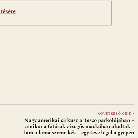
ltésére
KÖVETKEZŐ CIKK »
Nagy amerikai cirkusz a Tesco parkolójában –
amikor a fotósok zizegős mackóban aludtak –
lám a láma szeme kék – egy teve legel a gyepen