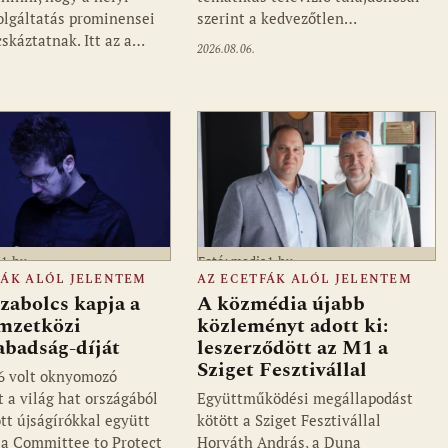
olgáltatás prominensei
szerint a kedvezőtlen…
cskáztatnak. Itt az a…
2026.08.06.
a1.hu
Fotó: media1.hu
FÁK ALÓL JELENTEM
AZ ECETFÁK ALÓL JELENTEM
zabolcs kapja a
A közmédia újabb
mzetközi
közleményt adott ki:
abadság-díját
leszerződött az M1 a
Sziget Fesztivállal
6 volt oknyomozó
t a világ hat országából
Együttműködési megállapodást
tt újságírókkal együtt
kötött a Sziget Fesztivállal
i a Committee to Protect
Horváth András, a Duna