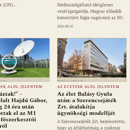
ts (CPJ)…
Médiaszolgáltató ideiglenes
vezérigazgatója. Magyar előadók
koncertjeit fogja sugározni az M1.
2026.08.05.
a1.hu
Fotó: media1.hu
FÁK ALÓL JELENTEM
AZ ECETFÁK ALÓL JELENTEM
ztak!” –
Az élet Balásy Gyula
lalt Hajdú Gábor,
után: a Szerencsejáték
ig 24 óra után
Zrt. átalakítja
ottak el az M1
ügynökségi modelljét
főszerkesztői
A Szerencsejáték Zrt. bejelentette,
ról
hogy az átláthatóság, a szakmai