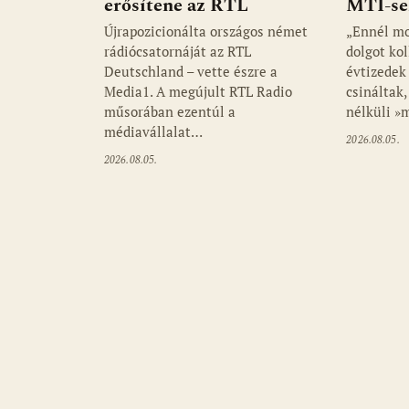
erősítene az RTL
MTI-sek
Újrapozicionálta országos német
„Ennél mo
rádiócsatornáját az RTL
dolgot ko
Deutschland – vette észre a
évtizedek
Media1. A megújult RTL Radio
csináltak,
műsorában ezentúl a
nélküli »
médiavállalat…
2026.08.05.
2026.08.05.