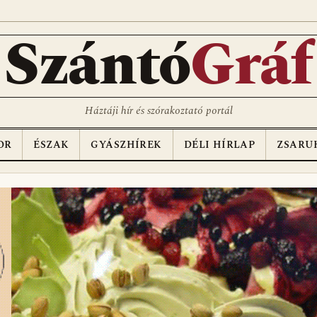
Szántó
Gráf
Háztáji hír és szórakoztató portál
OR
ÉSZAK
GYÁSZHÍREK
DÉLI HÍRLAP
ZSARU