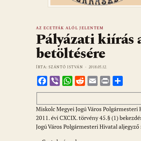
AZ ECETFÁK ALÓL JELENTEM
Pályázati kiírás
betöltésére
ÍRTA: SZÁNTÓ ISTVÁN ·
2018.05.12.
F
Vi
W
R
E
Pr
O
ac
b
h
e
m
in
ss
e
er
at
d
ai
t
za
b
s
di
l
m
Miskolc Megyei Jogú Város Polgármesteri Hi
2011. évi CXCIX. törvény 45.§ (1) bekezdé
o
A
t
e
Jogú Város Polgármesteri Hivatal aljegyz
o
p
g