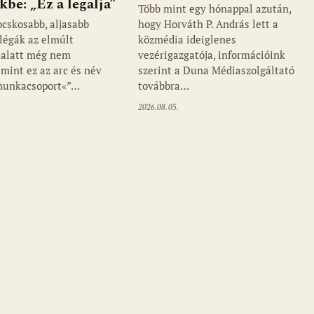
be: „Ez a legalja”
Több mint egy hónappal azután,
cskosabb, aljasabb
hogy Horváth P. András lett a
llégák az elmúlt
közmédia ideiglenes
 alatt még nem
vezérigazgatója, információink
 mint ez az arc és név
szerint a Duna Médiaszolgáltató
munkacsoport«”…
továbbra…
2026.08.05.