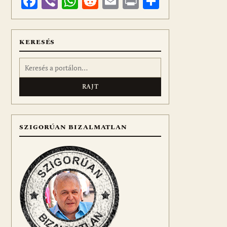
Facebook
Viber
WhatsApp
Reddit
Email
Print
Ossza
meg
KERESÉS
Keresés:
SZIGORÚAN BIZALMATLAN