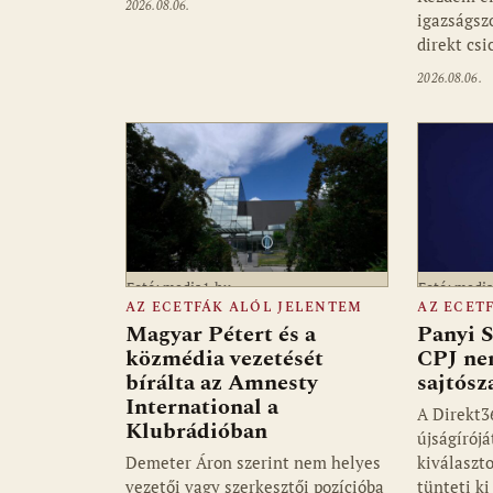
2026.08.06.
igazságsz
direkt csi
2026.08.06.
Fotó: media1.hu
Fotó: medi
AZ ECETFÁK ALÓL JELENTEM
AZ ECET
Magyar Pétert és a
Panyi S
közmédia vezetését
CPJ ne
bírálta az Amnesty
sajtósz
International a
A Direkt3
Klubrádióban
újságírójá
Demeter Áron szerint nem helyes
kiválaszto
vezetői vagy szerkesztői pozícióba
tünteti k