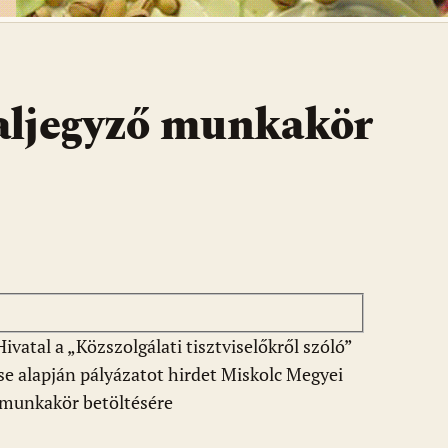
 aljegyző munkakör
vatal a „Közszolgálati tisztviselőkről szóló”
se alapján pályázatot hirdet Miskolc Megyei
ő munkakör betöltésére