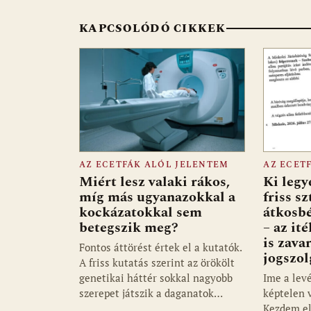
k
p
KAPCSOLÓDÓ CIKKEK
AZ ECETFÁK ALÓL JELENTEM
AZ ECET
Miért lesz valaki rákos,
Ki legy
míg más ugyanazokkal a
friss sz
kockázatokkal sem
átkosb
betegszik meg?
– az it
is zava
Fontos áttörést értek el a kutatók.
jogszol
A friss kutatás szerint az örökölt
genetikai háttér sokkal nagyobb
Ime a lev
szerepet játszik a daganatok…
képtelen 
Kezdem el