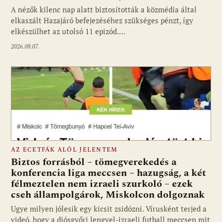
A nézők kilenc nap alatt biztosították a közmédia által
elkaszált Hazajáró befejezéséhez szükséges pénzt, így
elkészülhet az utolsó 11 epizód.…
2026.08.07.
AZ ECETFÁK ALÓL JELENTEM
Biztos forrásból – tömegverekedés a
konferencia liga meccsen – hazugság, a két
félmeztelen nem izraeli szurkoló – ezek
cseh állampolgárok, Miskolcon dolgoznak
Ugye milyen jólesik egy kicsit zsidózni. Vírusként terjed a
videó, hogy a diósgyőri lengyel-izraeli futball meccsen mit