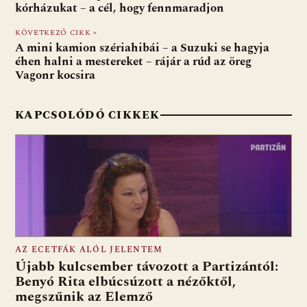
o
A
t
e
kórházukat – a cél, hogy fennmaradjon
o
p
g
KÖVETKEZŐ CIKK »
A mini kamion szériahibái – a Suzuki se hagyja
k
p
éhen halni a mestereket – rájár a rúd az öreg
Vagonr kocsira
KAPCSOLÓDÓ CIKKEK
AZ ECETFÁK ALÓL JELENTEM
Újabb kulcsember távozott a Partizántól:
Benyó Rita elbúcsúzott a nézőktől,
megszűnik az Elemző
Fotó: media1.hu