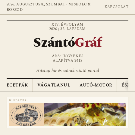
2026. AUGUSZTUS 8., SZOMBAT · MISKOLC &
KAPCSOLAT
BORSOD
XIV. ÉVFOLYAM
2026 / 32. LAPSZÁM
Szántó
Gráf
ÁRA: INGYENES
ALAPÍTVA 2013
Háztáji hír és szórakoztató portál
ECETFÁK
VÁGATLANUL
AUTÓ-MOTOR
ÉSZA
HIRDETÉS