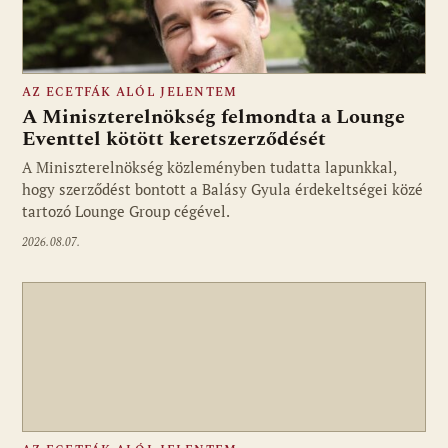
AZ ECETFÁK ALÓL JELENTEM
A Miniszterelnökség felmondta a Lounge
Eventtel kötött keretszerződését
A Miniszterelnökség közleményben tudatta lapunkkal,
Fotó: media1.hu
hogy szerződést bontott a Balásy Gyula érdekeltségei közé
tartozó Lounge Group cégével.
2026.08.07.