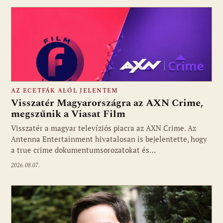
AZ ECETFÁK ALÓL JELENTEM
Visszatér Magyarországra az AXN Crime,
megszűnik a Viasat Film
Visszatér a magyar televíziós piacra az AXN Crime. Az
Fotó: media1.hu
Antenna Entertainment hivatalosan is bejelentette, hogy
a true crime dokumentumsorozatokat és…
2026.08.07.