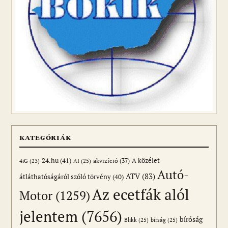
KATEGÓRIÁK
24.hu
(41)
akvizíció
(37)
A közélet
AI
(25)
4iG
(23)
Autó-
ATV
(83)
átláthatóságáról szóló törvény
(40)
Az ecetfák alól
Motor
(1259)
jelentem
(7656)
bíróság
Blikk
(25)
bírság
(25)