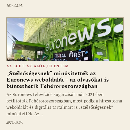
2026.08.07.
AZ ECETFÁK ALÓL JELENTEM
„Szélsőségesnek” minősítették az
Euronews weboldalát – az olvasókat is
büntethetik Fehéroroszországban
Fotó: media1.hu
Az Euronews televíziós sugárzását már 2021-ben
betiltották Fehéroroszországban, most pedig a hírcsatorna
weboldalát és digitális tartalmait is „szélsőségesnek”
minősítették. Az…
2026.08.07.