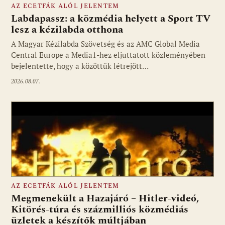
AZ ECETFÁK ALÓL JELENTEM
Labdapassz: a közmédia helyett a Sport TV
lesz a kézilabda otthona
A Magyar Kézilabda Szövetség és az AMC Global Media
Fotó: media1.hu
Central Europe a Media1-hez eljuttatott közleményében
bejelentette, hogy a közöttük létrejött…
2026.08.07.
AZ ECETFÁK ALÓL JELENTEM
Megmenekült a Hazajáró – Hitler-videó,
Kitörés-túra és százmilliós közmédiás
üzletek a készítők múltjában
Fotó: media1.hu