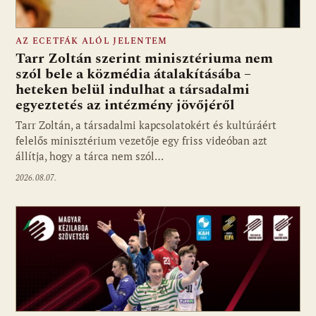
AZ ECETFÁK ALÓL JELENTEM
Tarr Zoltán szerint minisztériuma nem
szól bele a közmédia átalakításába –
heteken belül indulhat a társadalmi
Fotó: media1.hu
egyeztetés az intézmény jövőjéről
Tarr Zoltán, a társadalmi kapcsolatokért és kultúráért
felelős minisztérium vezetője egy friss videóban azt
állítja, hogy a tárca nem szól…
2026.08.07.