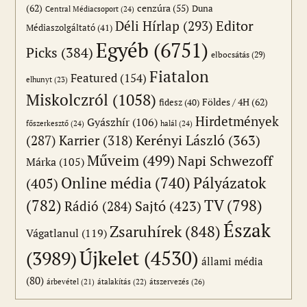
(62)
cenzúra
(55)
Duna
Central Médiacsoport
(24)
Editor
Déli Hírlap
(293)
Médiaszolgáltató
(41)
Egyéb
(6751)
Picks
(384)
elbocsátás
(29)
Fiatalon
Featured
(154)
elhunyt
(23)
Miskolczról
(1058)
Földes / 4H
(62)
fidesz
(40)
Hirdetmények
Gyászhír
(106)
főszerkesztő
(24)
halál
(24)
(287)
Karrier
(318)
Kerényi László
(363)
Műveim
(499)
Napi Schwezoff
Márka
(105)
Online média
(740)
Pályázatok
(405)
(782)
TV
(798)
Sajtó
(423)
Rádió
(284)
Észak
Zsaruhírek
(848)
Vágatlanul
(119)
Újkelet
(4530)
(3989)
állami média
(80)
átszervezés
(26)
árbevétel
(21)
átalakítás
(22)