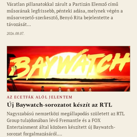
Váratlan pillanatokkal zárult a Partizán Elemző című
műsorának legfrissebb, pénteki adása, melynek végén a
műsorvezető-szerkesztő, Benyó Rita bejelentette a
távozását…
2026.08.07.
AZ ECETFÁK ALÓL JELENTEM
Új Baywatch-sorozatot készít az RTL
Nagyszabású nemzetközi megállapodás született az RTL
Group tulajdonában lévő Fremantle és a FOX
Fotó: media1.hu
Entertainment által közösen készített új Baywatch-
sorozat forgalmazásáról.…