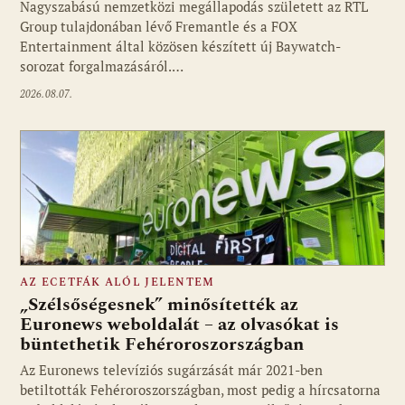
Nagyszabású nemzetközi megállapodás született az RTL
Group tulajdonában lévő Fremantle és a FOX
Fotó: media1.hu
Entertainment által közösen készített új Baywatch-
sorozat forgalmazásáról.…
2026.08.07.
AZ ECETFÁK ALÓL JELENTEM
„Szélsőségesnek” minősítették az
Euronews weboldalát – az olvasókat is
büntethetik Fehéroroszországban
Fotó: media1.hu
Az Euronews televíziós sugárzását már 2021-ben
betiltották Fehéroroszországban, most pedig a hírcsatorna