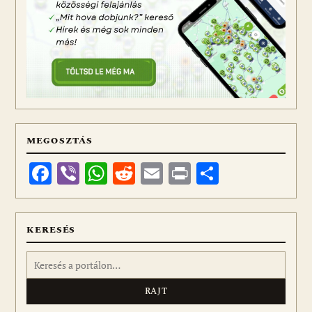
MEGOSZTÁS
Facebook
Viber
WhatsApp
Reddit
Email
Print
Ossza
meg
KERESÉS
Keresés: