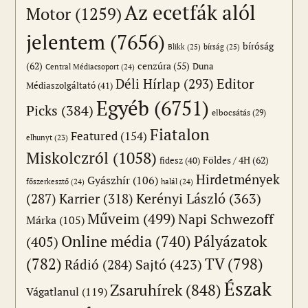
Az ecetfák alól
Motor
(1259)
jelentem
(7656)
bíróság
Blikk
(25)
bírság
(25)
(62)
cenzúra
(55)
Duna
Central Médiacsoport
(24)
Editor
Déli Hírlap
(293)
Médiaszolgáltató
(41)
Egyéb
(6751)
Picks
(384)
elbocsátás
(29)
Fiatalon
Featured
(154)
elhunyt
(23)
Miskolczról
(1058)
Földes / 4H
(62)
fidesz
(40)
Hirdetmények
Gyászhír
(106)
főszerkesztő
(24)
halál
(24)
(287)
Karrier
(318)
Kerényi László
(363)
Műveim
(499)
Napi Schwezoff
Márka
(105)
Online média
(740)
Pályázatok
(405)
(782)
TV
(798)
Sajtó
(423)
Rádió
(284)
Észak
Zsaruhírek
(848)
Vágatlanul
(119)