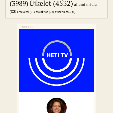
Újkelet
(4532)
(3989)
állami média
(80)
átszervezés
(26)
árbevétel
(21)
átalakítás
(22)
HIRDETÉS