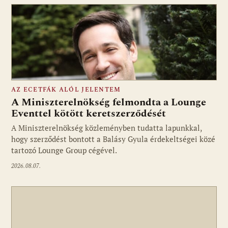
AZ ECETFÁK ALÓL JELENTEM
A Miniszterelnökség felmondta a Lounge
Eventtel kötött keretszerződését
A Miniszterelnökség közleményben tudatta lapunkkal,
Fotó: media1.hu
hogy szerződést bontott a Balásy Gyula érdekeltségei közé
tartozó Lounge Group cégével.
2026.08.07.