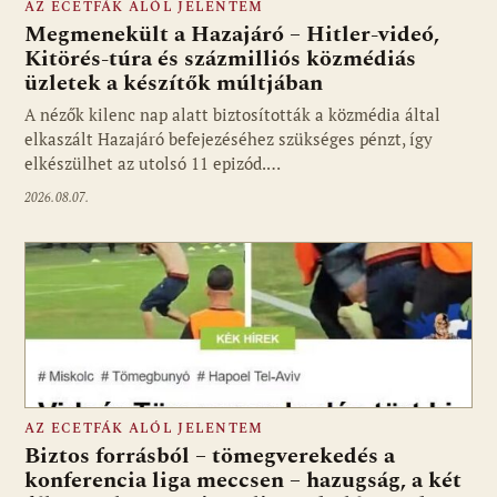
AZ ECETFÁK ALÓL JELENTEM
Megmenekült a Hazajáró – Hitler-videó,
Kitörés-túra és százmilliós közmédiás
üzletek a készítők múltjában
Fotó: media1.hu
A nézők kilenc nap alatt biztosították a közmédia által
elkaszált Hazajáró befejezéséhez szükséges pénzt, így
elkészülhet az utolsó 11 epizód.…
2026.08.07.
AZ ECETFÁK ALÓL JELENTEM
Biztos forrásból – tömegverekedés a
konferencia liga meccsen – hazugság, a két