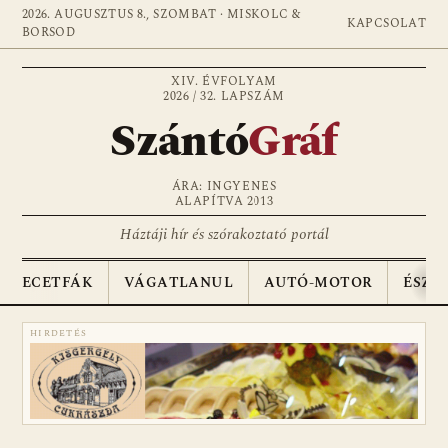
2026. AUGUSZTUS 8., SZOMBAT · MISKOLC &
KAPCSOLAT
BORSOD
XIV. ÉVFOLYAM
2026 / 32. LAPSZÁM
Szántó
Gráf
ÁRA: INGYENES
ALAPÍTVA 2013
Háztáji hír és szórakoztató portál
ECETFÁK
VÁGATLANUL
AUTÓ-MOTOR
ÉSZA
HIRDETÉS