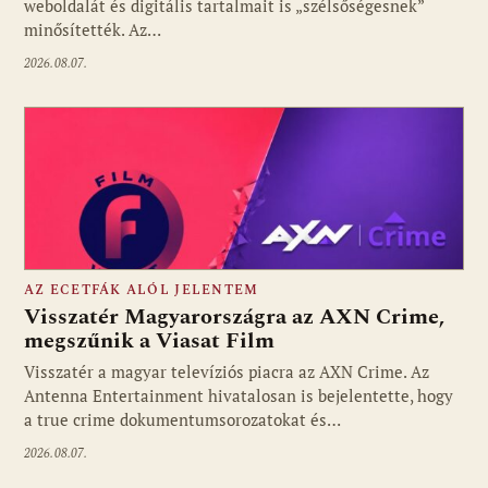
weboldalát és digitális tartalmait is „szélsőségesnek”
minősítették. Az…
2026.08.07.
AZ ECETFÁK ALÓL JELENTEM
Visszatér Magyarországra az AXN Crime,
megszűnik a Viasat Film
Visszatér a magyar televíziós piacra az AXN Crime. Az
Fotó: media1.hu
Antenna Entertainment hivatalosan is bejelentette, hogy
a true crime dokumentumsorozatokat és…
2026.08.07.