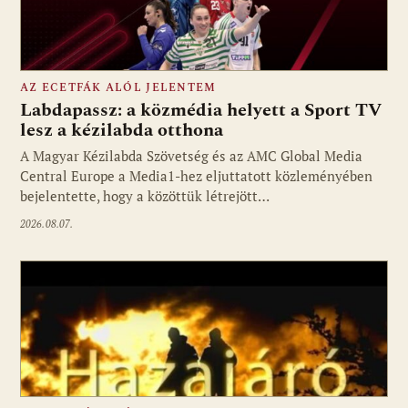
AZ ECETFÁK ALÓL JELENTEM
Labdapassz: a közmédia helyett a Sport TV
lesz a kézilabda otthona
A Magyar Kézilabda Szövetség és az AMC Global Media
Fotó: media1.hu
Central Europe a Media1-hez eljuttatott közleményében
bejelentette, hogy a közöttük létrejött…
2026.08.07.