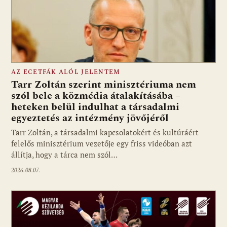
AZ ECETFÁK ALÓL JELENTEM
Tarr Zoltán szerint minisztériuma nem
szól bele a közmédia átalakításába –
heteken belül indulhat a társadalmi
Fotó: media1.hu
egyeztetés az intézmény jövőjéről
Tarr Zoltán, a társadalmi kapcsolatokért és kultúráért
felelős minisztérium vezetője egy friss videóban azt
állítja, hogy a tárca nem szól…
2026.08.07.