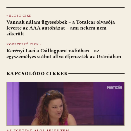
ac
b
h
e
m
in
ss
e
er
at
d
ai
t
za
« ELŐZŐ CIKK
b
s
di
l
m
Vannak nálam ügyesebbek – a Totalcar olvasója
o
A
t
e
leverte az AAA autóházat – ami nekem nem
sikerült
o
p
g
KÖVETKEZŐ CIKK »
k
p
Kerényi Laci a Csillagpont rádióban – az
egyszemélyes stábot állva éljenezték az Urániában
KAPCSOLÓDÓ CIKKEK