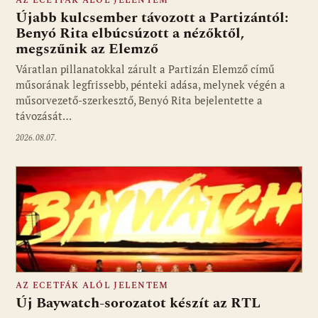
AZ ECETFÁK ALÓL JELENTEM
Újabb kulcsember távozott a Partizántól:
Benyó Rita elbúcsúzott a nézőktől,
megszűnik az Elemző
Fotó: media1.hu
Váratlan pillanatokkal zárult a Partizán Elemző című
műsorának legfrissebb, pénteki adása, melynek végén a
műsorvezető-szerkesztő, Benyó Rita bejelentette a
távozását…
2026.08.07.
AZ ECETFÁK ALÓL JELENTEM
Új Baywatch-sorozatot készít az RTL