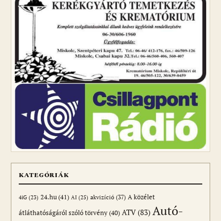
KATEGÓRIÁK
24.hu
(41)
akvizíció
(37)
A közélet
AI
(25)
4iG
(23)
Autó-
ATV
(83)
átláthatóságáról szóló törvény
(40)