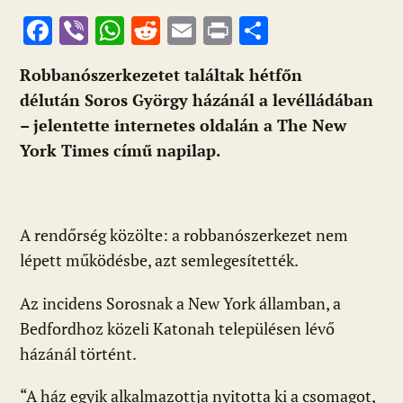
F
Vi
W
R
E
Pr
O
ac
b
h
e
m
in
ss
Robbanószerkezetet találtak hétfőn
e
er
at
d
ai
t
za
délután Soros György házánál a levélládában
b
s
di
l
m
– jelentette internetes oldalán a The New
o
A
t
e
York Times című napilap.
o
p
g
k
p
A rendőrség közölte: a robbanószerkezet nem
lépett működésbe, azt semlegesítették.
Az incidens Sorosnak a New York államban, a
Bedfordhoz közeli Katonah településen lévő
házánál történt.
“A ház egyik alkalmazottja nyitotta ki a csomagot,