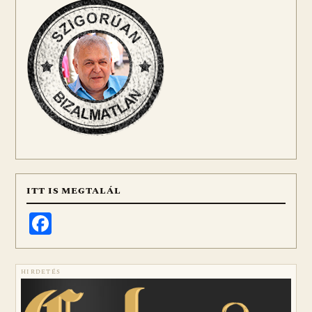
ITT IS MEGTALÁL
Facebook
HIRDETÉS