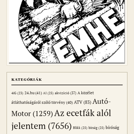
KATEGÓRIÁK
24.hu
(41)
akvizíció
(37)
A közélet
AI
(25)
4iG
(23)
Autó-
ATV
(83)
átláthatóságáról szóló törvény
(40)
Az ecetfák alól
Motor
(1259)
jelentem
(7656)
bíróság
Blikk
(25)
bírság
(25)