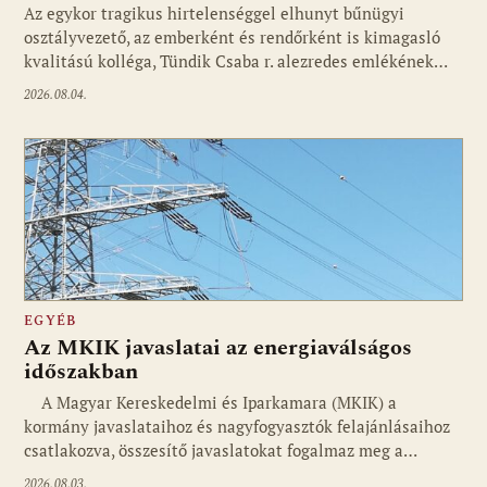
Az egykor tragikus hirtelenséggel elhunyt bűnügyi
osztályvezető, az emberként és rendőrként is kimagasló
kvalitású kolléga, Tündik Csaba r. alezredes emlékének…
2026.08.04.
EGYÉB
Az MKIK javaslatai az energiaválságos
időszakban
A Magyar Kereskedelmi és Iparkamara (MKIK) a
kormány javaslataihoz és nagyfogyasztók felajánlásaihoz
csatlakozva, összesítő javaslatokat fogalmaz meg a…
2026.08.03.