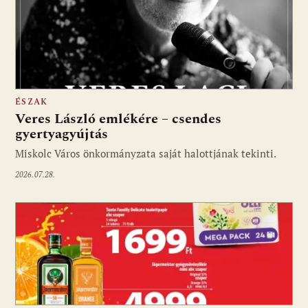
ÉSZAK
Veres László emlékére – csendes
gyertyagyújtás
Miskolc Város önkormányzata saját halottjának tekinti.
2026.07.28.