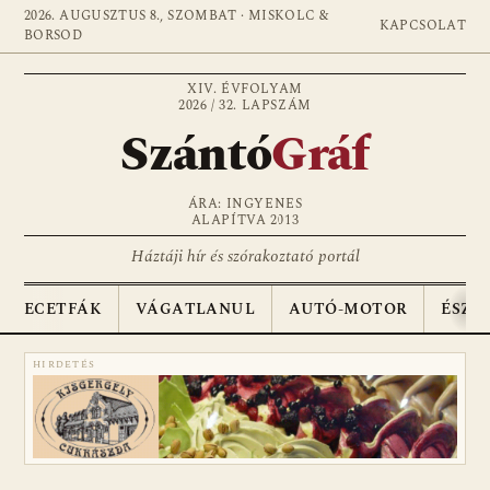
2026. AUGUSZTUS 8., SZOMBAT · MISKOLC &
KAPCSOLAT
BORSOD
XIV. ÉVFOLYAM
2026 / 32. LAPSZÁM
Szántó
Gráf
ÁRA: INGYENES
ALAPÍTVA 2013
Háztáji hír és szórakoztató portál
ECETFÁK
VÁGATLANUL
AUTÓ-MOTOR
ÉSZA
HIRDETÉS