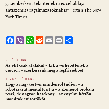
gazemberként tekintenek rá és céltáblája
antiszemita rágalmazásoknak is” – írta a The New
York Times.
F
Vi
W
R
E
Pr
O
ac
b
h
e
m
in
ss
e
er
at
d
ai
t
za
« ELŐZŐ CIKK
b
s
di
l
m
Az elit csak átalakul – kik a verhetetlenek a
o
A
t
e
csúcson – szerkesszük meg a legfrissebbet
o
p
g
KÖVETKEZŐ CIKK »
Hogy a nagy testvér mindenről tudjon – a
k
p
robotzsarut megtáltosítja – a szemerőt próbára
teszi, de nagyon hatékony – az enyéim hétfőn
mondtak csütörtököt