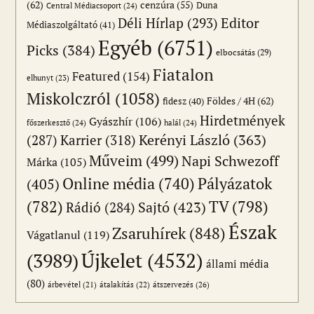
(62)
cenzúra
(55)
Duna
Central Médiacsoport
(24)
Editor
Déli Hírlap
(293)
Médiaszolgáltató
(41)
Egyéb
(6751)
Picks
(384)
elbocsátás
(29)
Fiatalon
Featured
(154)
elhunyt
(23)
Miskolczról
(1058)
Földes / 4H
(62)
fidesz
(40)
Hirdetmények
Gyászhír
(106)
főszerkesztő
(24)
halál
(24)
(287)
Karrier
(318)
Kerényi László
(363)
Műveim
(499)
Napi Schwezoff
Márka
(105)
Online média
(740)
Pályázatok
(405)
(782)
TV
(798)
Sajtó
(423)
Rádió
(284)
Észak
Zsaruhírek
(848)
Vágatlanul
(119)
Újkelet
(4532)
(3989)
állami média
(80)
átszervezés
(26)
árbevétel
(21)
átalakítás
(22)