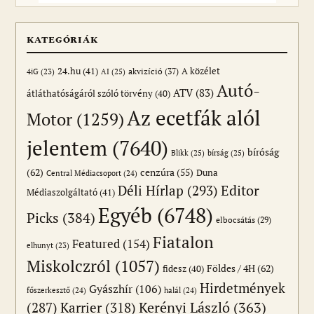
KATEGÓRIÁK
24.hu
(41)
akvizíció
(37)
A közélet
AI
(25)
4iG
(23)
Autó-
ATV
(83)
átláthatóságáról szóló törvény
(40)
Az ecetfák alól
Motor
(1259)
jelentem
(7640)
bíróság
Blikk
(25)
bírság
(25)
(62)
cenzúra
(55)
Duna
Central Médiacsoport
(24)
Editor
Déli Hírlap
(293)
Médiaszolgáltató
(41)
Egyéb
(6748)
Picks
(384)
elbocsátás
(29)
Fiatalon
Featured
(154)
elhunyt
(23)
Miskolczról
(1057)
Földes / 4H
(62)
fidesz
(40)
Hirdetmények
Gyászhír
(106)
főszerkesztő
(24)
halál
(24)
(287)
Karrier
(318)
Kerényi László
(363)