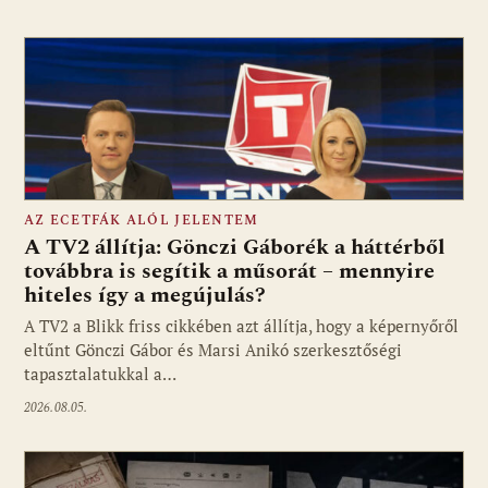
AZ ECETFÁK ALÓL JELENTEM
A TV2 állítja: Gönczi Gáborék a háttérből
továbbra is segítik a műsorát – mennyire
hiteles így a megújulás?
Fotó: media1.hu
A TV2 a Blikk friss cikkében azt állítja, hogy a képernyőről
eltűnt Gönczi Gábor és Marsi Anikó szerkesztőségi
tapasztalatukkal a…
2026.08.05.