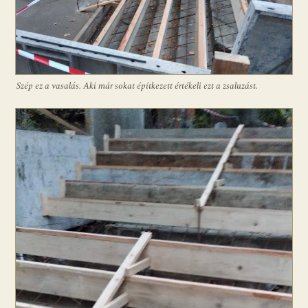
Szép ez a vasalás. Aki már sokat építkezett értékeli ezt a zsaluzást.