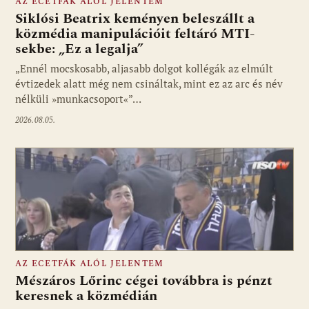
AZ ECETFÁK ALÓL JELENTEM
Siklósi Beatrix keményen beleszállt a
közmédia manipulációit feltáró MTI-
sekbe: „Ez a legalja”
Fotó: media1.hu
„Ennél mocskosabb, aljasabb dolgot kollégák az elmúlt
évtizedek alatt még nem csináltak, mint ez az arc és név
nélküli »munkacsoport«”…
2026.08.05.
AZ ECETFÁK ALÓL JELENTEM
Mészáros Lőrinc cégei továbbra is pénzt
keresnek a közmédián