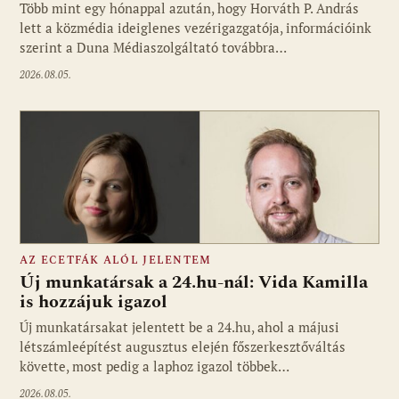
Több mint egy hónappal azután, hogy Horváth P. András
Fotó: media1.hu
lett a közmédia ideiglenes vezérigazgatója, információink
szerint a Duna Médiaszolgáltató továbbra…
2026.08.05.
AZ ECETFÁK ALÓL JELENTEM
Új munkatársak a 24.hu-nál: Vida Kamilla
is hozzájuk igazol
Új munkatársakat jelentett be a 24.hu, ahol a májusi
Fotó: media1.hu
létszámleépítést augusztus elején főszerkesztőváltás
követte, most pedig a laphoz igazol többek…
2026.08.05.