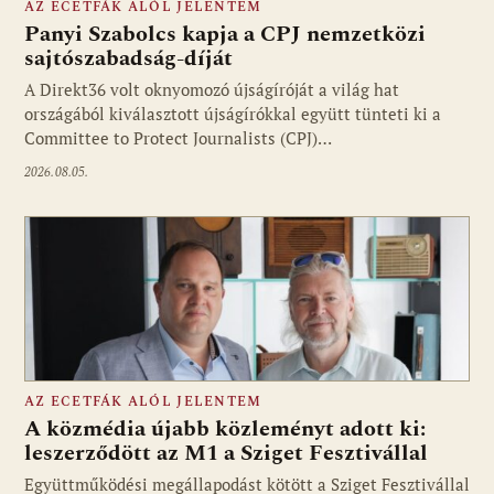
AZ ECETFÁK ALÓL JELENTEM
Panyi Szabolcs kapja a CPJ nemzetközi
sajtószabadság-díját
A Direkt36 volt oknyomozó újságíróját a világ hat
Fotó: media1.hu
országából kiválasztott újságírókkal együtt tünteti ki a
Committee to Protect Journalists (CPJ)…
2026.08.05.
AZ ECETFÁK ALÓL JELENTEM
A közmédia újabb közleményt adott ki:
leszerződött az M1 a Sziget Fesztivállal
Együttműködési megállapodást kötött a Sziget Fesztivállal
Fotó: media1.hu