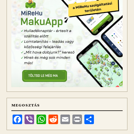
MEGOSZTÁS
Facebook
Viber
WhatsApp
Reddit
Email
Print
Ossza
meg