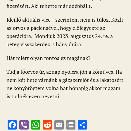
fizetésért. Aki tehette már odébbállt.
Ideillő aktuális vicc – szerintem nem is túloz. Közli
az orvos a páciensével, hogy előjegyezte az
operációra. Mondjuk 2023, augusztus 24. re. a
beteg visszakérdez, s hány órára.
Hát miért olyan fontos ez magának?
Tudja főorvos úr, aznap nyolcra jön a kőműves. Ha
nem két hete várnánk a gázszerelőt és a lakatosért
ne könyörögtem volna hat hónapig akkor magam
is tudnék ezen nevetni.
F
Vi
W
R
E
Pr
O