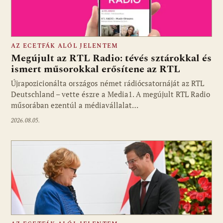
AZ ECETFÁK ALÓL JELENTEM
Megújult az RTL Radio: tévés sztárokkal és
ismert műsorokkal erősítene az RTL
Újrapozicionálta országos német rádiócsatornáját az RTL
Fotó: media1.hu
Deutschland – vette észre a Media1. A megújult RTL Radio
műsorában ezentúl a médiavállalat…
2026.08.05.