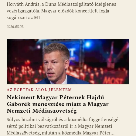
Horváth András, a Duna Médiaszolgáltató ideiglenes
vezérigazgatója. Magyar előadók koncertjeit fogja
sugározni az M1.
2026.08.05.
AZ ECETFÁK ALÓL JELENTEM
Nekiment Magyar Péternek Hajdú
Gáborék menesztése miatt a Magyar
Nemzeti Médiaszövetség
Fotó: media1.hu
Súlyos bizalmi válságról és a közmédia függetlenségét
sértő politikai beavatkozásról ír a Magyar Nemzeti
Médiaszövetség, miután a közmédia Magyar Péter…