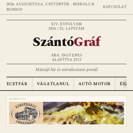
2026. AUGUSZTUS 6., CSÜTÖRTÖK · MISKOLC &
KAPCSOLAT
BORSOD
XIV. ÉVFOLYAM
2026 / 32. LAPSZÁM
Szántó
Gráf
ÁRA: INGYENES
ALAPÍTVA 2013
Háztáji hír és szórakoztató portál
ECETFÁK
VÁGATLANUL
AUTÓ-MOTOR
ÉSZA
HIRDETÉS