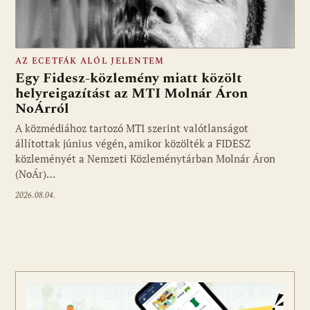
AZ ECETFÁK ALÓL JELENTEM
Egy Fidesz-közlemény miatt közölt
helyreigazítást az MTI Molnár Áron
NoÁrról
Fotó: media1.hu
A közmédiához tartozó MTI szerint valótlanságot
állítottak június végén, amikor közölték a FIDESZ
közleményét a Nemzeti Közleménytárban Molnár Áron
(NoÁr)…
2026.08.04.