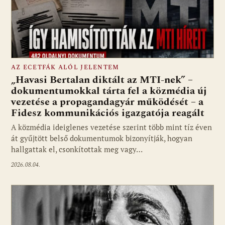
AZ ECETFÁK ALÓL JELENTEM
„Havasi Bertalan diktált az MTI-nek” –
dokumentumokkal tárta fel a közmédia új
vezetése a propagandagyár működését – a
Fotó: media1.hu
Fidesz kommunikációs igazgatója reagált
A közmédia ideiglenes vezetése szerint több mint tíz éven
át gyűjtött belső dokumentumok bizonyítják, hogyan
hallgattak el, csonkítottak meg vagy…
2026.08.04.