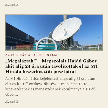
2026.08.05.
AZ ECETFÁK ALÓL JELENTEM
„Megaláztak!” – Megszólalt Hajdú Gábor,
akit alig 24 óra után távolítottak el az M1
Híradó főszerkesztői posztjáról
Fotó: media1.hu
Az M1 Híradó hétfőn bejelentett, majd alig 24 óra után
eltávolított főszerkesztője részletesen ismertette
kinevezésének és menesztésének körülményeit. Hajdú
Gábor…
2026.08.05.