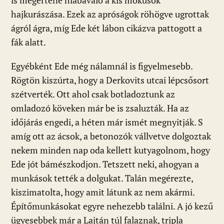
is megértené hiábavaló a kis mókusok
hajkurászása. Ezek az apróságok röhögve ugrottak
ágról ágra, míg Ede két lábon cikázva pattogott a
fák alatt.
Egyébként Ede még nálamnál is figyelmesebb.
Rögtön kiszúrta, hogy a Derkovits utcai lépcsősort
szétverték. Ott ahol csak botladoztunk az
omladozó köveken már be is zsaluzták. Ha az
időjárás engedi, a héten már ismét megnyitják. S
amíg ott az ácsok, a betonozók vállvetve dolgoztak
nekem minden nap oda kellett kutyagolnom, hogy
Ede jót bámészkodjon. Tetszett neki, ahogyan a
munkások tették a dolgukat. Talán megérezte,
kiszimatolta, hogy amit látunk az nem akármi.
Építőmunkásokat egyre nehezebb találni. A jó kezű
ügyesebbek már a Lajtán túl falaznak, tripla