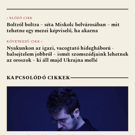
ac
b
h
e
m
in
ss
e
er
at
d
ai
t
za
« ELŐZŐ CIKK
b
s
di
l
m
Boltról boltra – séta Miskolc belvárosában – mit
o
A
t
e
tehetne egy mezei képviselő, ha akarna
o
p
g
KÖVETKEZŐ CIKK »
Nyakunkon az igazi, vacogtató hidegháború -
k
p
balsejtelem jobbról – ismét szomszédjaink lehetnek
az oroszok – ki áll majd Ukrajna mellé
KAPCSOLÓDÓ CIKKEK