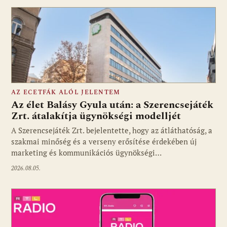
AZ ECETFÁK ALÓL JELENTEM
Az élet Balásy Gyula után: a Szerencsejáték
Zrt. átalakítja ügynökségi modelljét
A Szerencsejáték Zrt. bejelentette, hogy az átláthatóság, a
Fotó: media1.hu
szakmai minőség és a verseny erősítése érdekében új
marketing és kommunikációs ügynökségi…
2026.08.05.