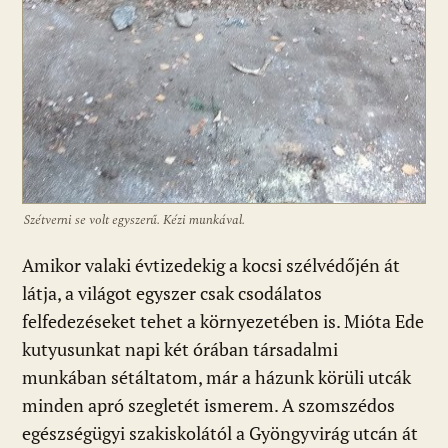
Szétverni se volt egyszerű. Kézi munkával.
Amikor valaki évtizedekig a kocsi szélvédőjén át
látja, a világot egyszer csak csodálatos
felfedezéseket tehet a környezetében is. Mióta Ede
kutyusunkat napi két órában társadalmi
munkában sétáltatom, már a házunk körüli utcák
minden apró szegletét ismerem. A szomszédos
egészségügyi szakiskolától a Gyöngyvirág utcán át