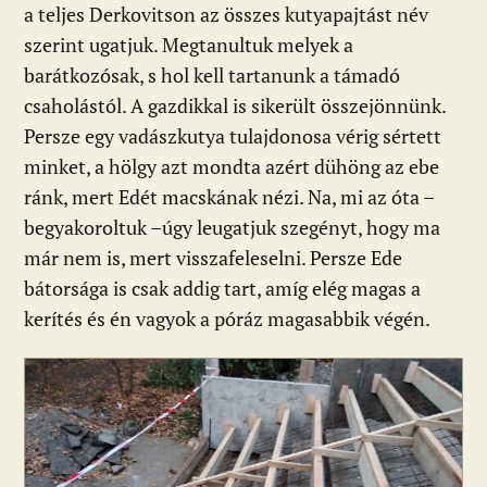
a teljes Derkovitson az összes kutyapajtást név
szerint ugatjuk. Megtanultuk melyek a
barátkozósak, s hol kell tartanunk a támadó
csaholástól. A gazdikkal is sikerült összejönnünk.
Persze egy vadászkutya tulajdonosa vérig sértett
minket, a hölgy azt mondta azért dühöng az ebe
ránk, mert Edét macskának nézi. Na, mi az óta –
begyakoroltuk –úgy leugatjuk szegényt, hogy ma
már nem is, mert visszafeleselni. Persze Ede
bátorsága is csak addig tart, amíg elég magas a
kerítés és én vagyok a póráz magasabbik végén.