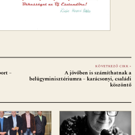
KÖVETKEZŐ CIKK »
port –
A jövőben is számíthatnak a
belügyminisztériumra – karácsonyi, családi
köszöntő