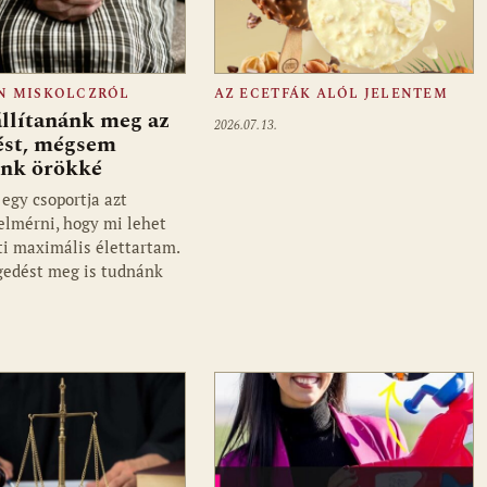
N MISKOLCZRÓL
AZ ECETFÁK ALÓL JELENTEM
llítanánk meg az
2026.07.13.
ést, mégsem
énk örökké
 egy csoportja azt
felmérni, hogy mi lehet
ti maximális élettartam.
gedést meg is tudnánk