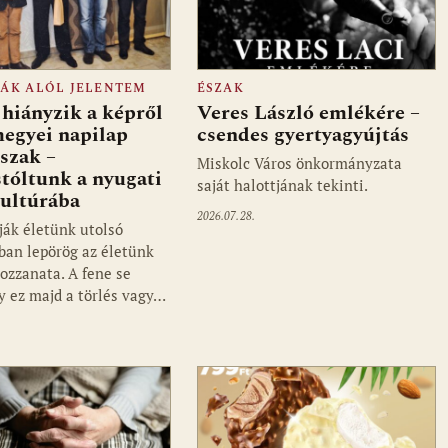
FÁK ALÓL JELENTEM
ÉSZAK
hiányzik a képről
Veres László emlékére –
megyei napilap
csendes gyertyagyújtás
szak –
Miskolc Város önkormányzata
tóltunk a nyugati
saját halottjának tekinti.
ultúrába
2026.07.28.
ák életünk utolsó
iban lepörög az életünk
zzanata. A fene se
gy ez majd a törlés vagy…