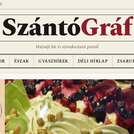
D
Szántó
Gráf
Háztáji hír és szórakoztató portál
OR
ÉSZAK
GYÁSZHÍREK
DÉLI HÍRLAP
ZSARU