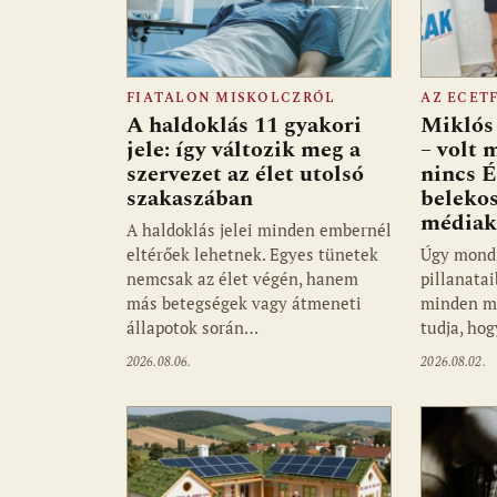
FIATALON MISKOLCZRÓL
AZ ECET
A haldoklás 11 gyakori
Miklós 
jele: így változik meg a
– volt 
szervezet az élet utolsó
nincs É
szakaszában
belekos
médiak
A haldoklás jelei minden embernél
eltérőek lehetnek. Egyes tünetek
Úgy mondj
nemcsak az élet végén, hanem
pillanata
más betegségek vagy átmeneti
minden mo
állapotok során…
tudja, ho
2026.08.06.
2026.08.02.