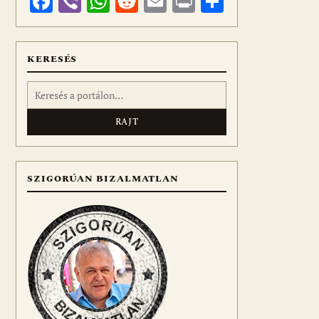
Facebook
Viber
WhatsApp
Reddit
Email
Print
Ossza
meg
KERESÉS
Keresés:
SZIGORÚAN BIZALMATLAN