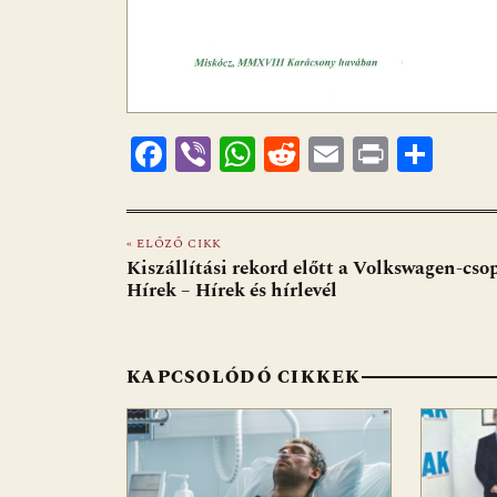
F
Vi
W
R
E
Pr
O
ac
b
h
e
m
in
ss
e
er
at
d
ai
t
za
« ELŐZŐ CIKK
b
s
di
l
m
Kiszállítási rekord előtt a Volkswagen-cso
o
A
t
e
Hírek – Hírek és hírlevél
o
p
g
k
p
KAPCSOLÓDÓ CIKKEK