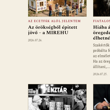
AZ ECETFÁK ALÓL JELENTEM
FIATALO
Az örökségből épitett
Hiába á
jövő – a MIREHU
öreged
élhetn
2026.07.26.
Szakértők
próbálta 
az elméle
Ha az öre
állítani,…
2026.07.25.