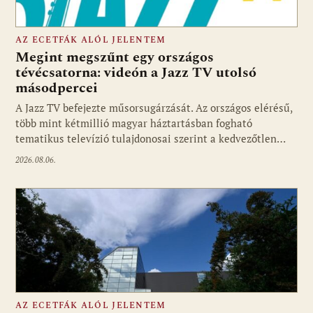
AZ ECETFÁK ALÓL JELENTEM
Megint megszűnt egy országos
tévécsatorna: videón a Jazz TV utolsó
másodpercei
Fotó: media1.hu
A Jazz TV befejezte műsorsugárzását. Az országos elérésű,
több mint kétmillió magyar háztartásban fogható
tematikus televízió tulajdonosai szerint a kedvezőtlen…
2026.08.06.
AZ ECETFÁK ALÓL JELENTEM