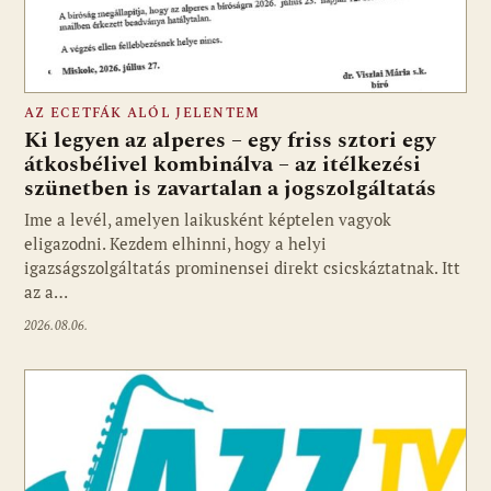
AZ ECETFÁK ALÓL JELENTEM
Ki legyen az alperes – egy friss sztori egy
átkosbélivel kombinálva – az itélkezési
szünetben is zavartalan a jogszolgáltatás
Ime a levél, amelyen laikusként képtelen vagyok
eligazodni. Kezdem elhinni, hogy a helyi
igazságszolgáltatás prominensei direkt csicskáztatnak. Itt
az a…
2026.08.06.