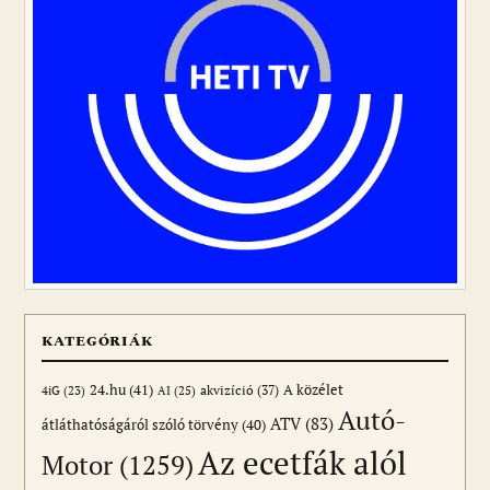
KATEGÓRIÁK
24.hu
(41)
akvizíció
(37)
A közélet
AI
(25)
4iG
(23)
Autó-
ATV
(83)
átláthatóságáról szóló törvény
(40)
Az ecetfák alól
Motor
(1259)