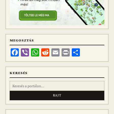
MEGOSZTÁS
Facebook
Viber
WhatsApp
Reddit
Email
Print
Ossza
meg
KERESÉS
Keresés: