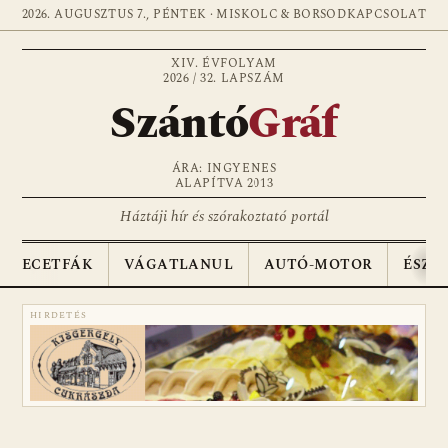
2026. AUGUSZTUS 7., PÉNTEK · MISKOLC & BORSOD
KAPCSOLAT
XIV. ÉVFOLYAM
2026 / 32. LAPSZÁM
Szántó
Gráf
ÁRA: INGYENES
ALAPÍTVA 2013
Háztáji hír és szórakoztató portál
ECETFÁK
VÁGATLANUL
AUTÓ-MOTOR
ÉSZA
HIRDETÉS