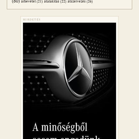
(80)
átszervezés
(26)
árbevétel
(21)
átalakítás
(22)
HIRDETÉS