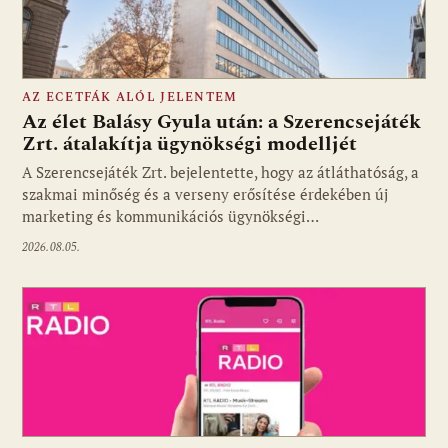
AZ ECETFÁK ALÓL JELENTEM
Az élet Balásy Gyula után: a Szerencsejáték
Zrt. átalakítja ügynökségi modelljét
A Szerencsejáték Zrt. bejelentette, hogy az átláthatóság, a
Fotó: media1.hu
szakmai minőség és a verseny erősítése érdekében új
marketing és kommunikációs ügynökségi…
2026.08.05.