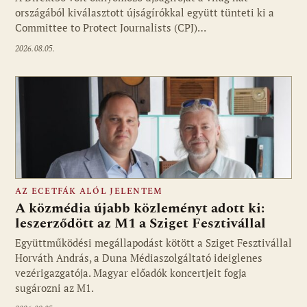
országából kiválasztott újságírókkal együtt tünteti ki a
Committee to Protect Journalists (CPJ)…
2026.08.05.
AZ ECETFÁK ALÓL JELENTEM
A közmédia újabb közleményt adott ki:
leszerződött az M1 a Sziget Fesztivállal
Együttműködési megállapodást kötött a Sziget Fesztivállal
Fotó: media1.hu
Horváth András, a Duna Médiaszolgáltató ideiglenes
vezérigazgatója. Magyar előadók koncertjeit fogja
sugározni az M1.