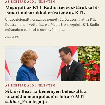
AZ ECETFÁK ALÓL JELENTEM
Megújult az RTL Radio: tévés sztárokkal és
ismert műsorokkal erősítene az RTL
Újrapozicionálta országos német rádiócsatornáját az RTL
Fotó: media1.hu
Deutschland – vette észre a Media1. A megújult RTL Radio
műsorában ezentúl a médiavállalat…
2026.08.05.
AZ ECETFÁK ALÓL JELENTEM
Siklósi Beatrix keményen beleszállt a
közmédia manipulációit feltáró MTI-
sekbe: „Ez a legalja”
Fotó: media1.hu