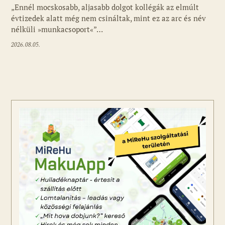
„Ennél mocskosabb, aljasabb dolgot kollégák az elmúlt
évtizedek alatt még nem csináltak, mint ez az arc és név
nélküli »munkacsoport«”…
2026.08.05.