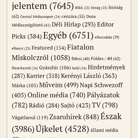
jelentem
(7645)
bíróság
Blikk
(25)
bírság
(25)
(62)
cenzúra
(55)
Duna
Central Médiacsoport
(24)
Editor
Déli Hírlap
(293)
Médiaszolgáltató
(41)
Egyéb
(6751)
Picks
(384)
elbocsátás
(29)
Fiatalon
Featured
(154)
elhunyt
(23)
Miskolczról
(1058)
Földes / 4H
(62)
fidesz
(40)
Hirdetmények
Gyászhír
(106)
főszerkesztő
(24)
halál
(24)
(287)
Karrier
(318)
Kerényi László
(363)
Műveim
(499)
Napi Schwezoff
Márka
(105)
Online média
(740)
Pályázatok
(405)
(782)
TV
(798)
Sajtó
(423)
Rádió
(284)
Észak
Zsaruhírek
(848)
Vágatlanul
(119)
Újkelet
(4528)
(3986)
állami média