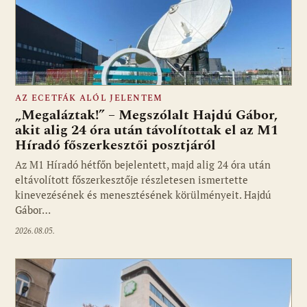
AZ ECETFÁK ALÓL JELENTEM
„Megaláztak!” – Megszólalt Hajdú Gábor,
akit alig 24 óra után távolítottak el az M1
Híradó főszerkesztői posztjáról
Fotó: media1.hu
Az M1 Híradó hétfőn bejelentett, majd alig 24 óra után
eltávolított főszerkesztője részletesen ismertette
kinevezésének és menesztésének körülményeit. Hajdú
Gábor…
2026.08.05.