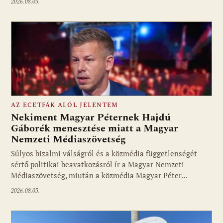
2026.08.05.
AZ ECETFÁK ALÓL JELENTEM
Nekiment Magyar Péternek Hajdú
Gáborék menesztése miatt a Magyar
Nemzeti Médiaszövetség
Fotó: media1.hu
Súlyos bizalmi válságról és a közmédia függetlenségét
sértő politikai beavatkozásról ír a Magyar Nemzeti
Médiaszövetség, miután a közmédia Magyar Péter…
2026.08.05.