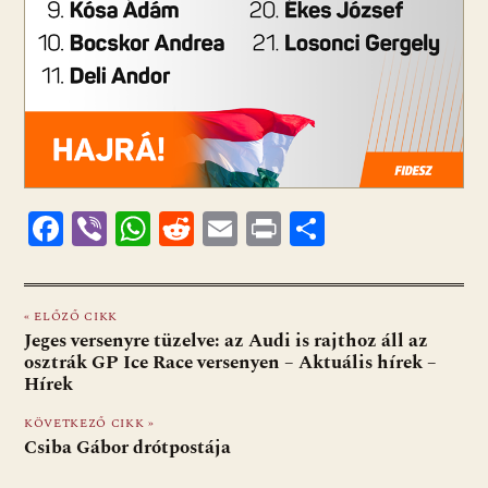
F
Vi
W
R
E
Pr
O
ac
b
h
e
m
in
ss
e
er
at
d
ai
t
za
« ELŐZŐ CIKK
b
s
di
l
m
Jeges versenyre tüzelve: az Audi is rajthoz áll az
o
A
t
e
osztrák GP Ice Race versenyen – Aktuális hírek –
Hírek
o
p
g
KÖVETKEZŐ CIKK »
k
p
Csiba Gábor drótpostája