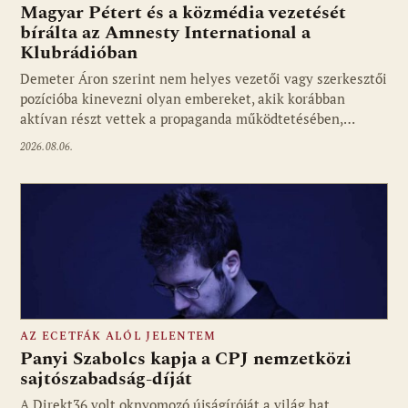
Magyar Pétert és a közmédia vezetését
bírálta az Amnesty International a
Klubrádióban
Fotó: media1.hu
Demeter Áron szerint nem helyes vezetői vagy szerkesztői
pozícióba kinevezni olyan embereket, akik korábban
aktívan részt vettek a propaganda működtetésében,…
2026.08.06.
AZ ECETFÁK ALÓL JELENTEM
Panyi Szabolcs kapja a CPJ nemzetközi
sajtószabadság-díját
A Direkt36 volt oknyomozó újságíróját a világ hat
Fotó: media1.hu