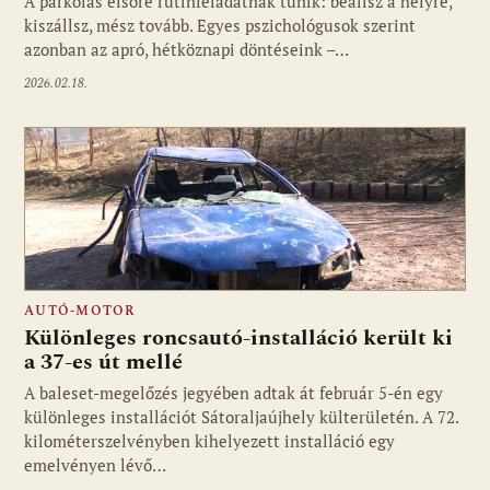
A parkolás elsőre rutinfeladatnak tűnik: beállsz a helyre,
kiszállsz, mész tovább. Egyes pszichológusok szerint
azonban az apró, hétköznapi döntéseink –…
2026.02.18.
AUTÓ-MOTOR
Különleges roncsautó-installáció került ki
a 37-es út mellé
A baleset-megelőzés jegyében adtak át február 5-én egy
különleges installációt Sátoraljaújhely külterületén. A 72.
kilométerszelvényben kihelyezett installáció egy
emelvényen lévő…