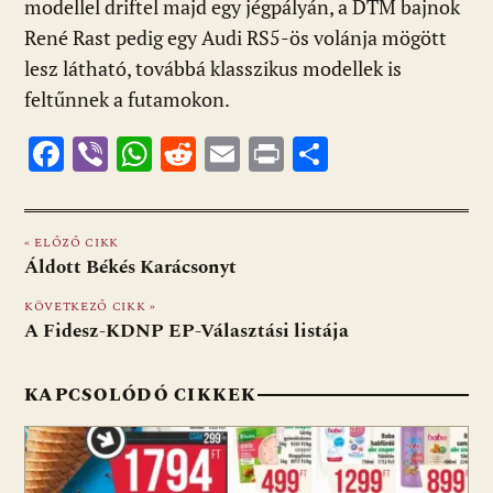
modellel driftel majd egy jégpályán, a DTM bajnok
René Rast pedig egy Audi RS5-ös volánja mögött
lesz látható, továbbá klasszikus modellek is
feltűnnek a futamokon.
F
Vi
W
R
E
Pr
O
ac
b
h
e
m
in
ss
e
er
at
d
ai
t
za
« ELŐZŐ CIKK
b
s
di
l
m
Áldott Békés Karácsonyt
o
A
t
e
KÖVETKEZŐ CIKK »
o
p
g
A Fidesz-KDNP EP-Választási listája
k
p
KAPCSOLÓDÓ CIKKEK