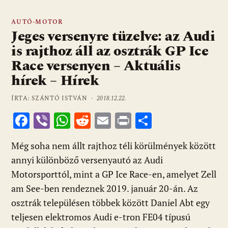
AUTÓ-MOTOR
Jeges versenyre tüzelve: az Audi
is rajthoz áll az osztrák GP Ice
Race versenyen – Aktuális
hírek – Hírek
ÍRTA: SZÁNTÓ ISTVÁN ·
2018.12.22.
F
Vi
W
R
E
Pr
O
ac
b
h
e
m
in
ss
Még soha nem állt rajthoz téli körülmények között
e
er
at
d
ai
t
za
annyi különböző versenyautó az Audi
b
s
di
l
m
Motorsporttól, mint a GP Ice Race-en, amelyet Zell
o
A
t
e
am See-ben rendeznek 2019. január 20-án. Az
o
p
g
osztrák településen többek között Daniel Abt egy
k
p
teljesen elektromos Audi e-tron FE04 típusú