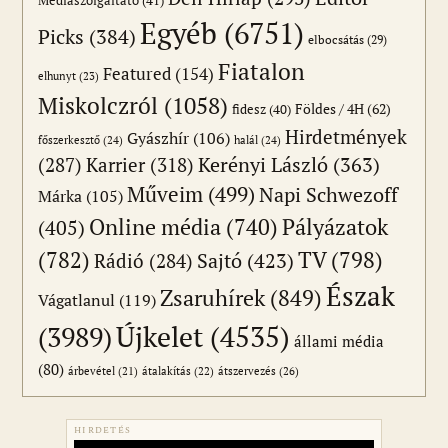
Médiaszolgáltató
(41)
Egyéb
(6751)
Picks
(384)
elbocsátás
(29)
Fiatalon
Featured
(154)
elhunyt
(23)
Miskolczról
(1058)
Földes / 4H
(62)
fidesz
(40)
Hirdetmények
Gyászhír
(106)
főszerkesztő
(24)
halál
(24)
(287)
Karrier
(318)
Kerényi László
(363)
Műveim
(499)
Napi Schwezoff
Márka
(105)
Online média
(740)
Pályázatok
(405)
(782)
TV
(798)
Sajtó
(423)
Rádió
(284)
Észak
Zsaruhírek
(849)
Vágatlanul
(119)
Újkelet
(4535)
(3989)
állami média
(80)
átszervezés
(26)
árbevétel
(21)
átalakítás
(22)
HIRDETÉS