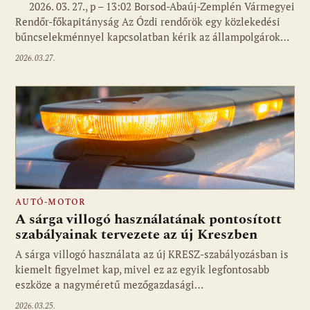
2026. 03. 27., p – 13:02 Borsod-Abaúj-Zemplén Vármegyei
Rendőr-főkapitányság Az Ózdi rendőrök egy közlekedési
bűncselekménnyel kapcsolatban kérik az állampolgárok…
2026.03.27.
AUTÓ-MOTOR
A sárga villogó használatának pontosított
szabályainak tervezete az új Kreszben
A sárga villogó használata az új KRESZ-szabályozásban is
kiemelt figyelmet kap, mivel ez az egyik legfontosabb
eszköze a nagyméretű mezőgazdasági…
2026.03.25.