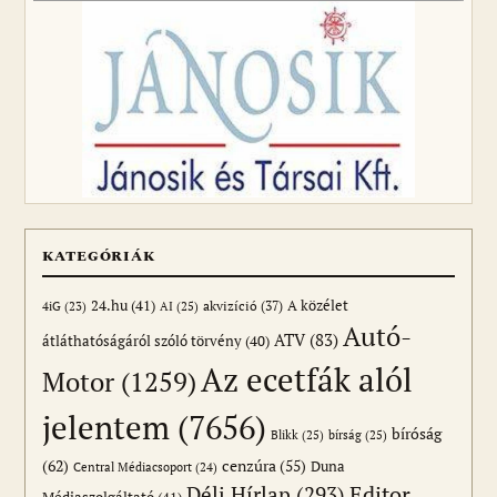
KATEGÓRIÁK
24.hu
(41)
akvizíció
(37)
A közélet
AI
(25)
4iG
(23)
Autó-
ATV
(83)
átláthatóságáról szóló törvény
(40)
Az ecetfák alól
Motor
(1259)
jelentem
(7656)
bíróság
Blikk
(25)
bírság
(25)
(62)
cenzúra
(55)
Duna
Central Médiacsoport
(24)
Editor
Déli Hírlap
(293)