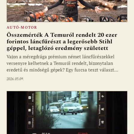
AUTÓ-MOTOR
Összemérték A Temuról rendelt 20 ezer
forintos láncfűrészt a legerősebb Stihl
géppel, letaglózó eredmény született
Vajon a méregdrága prémium német láncfűrészekkel
versenyre kelhetnek a Temuról rendelt, bizonytalan
eredetű és minőségű gépek? Egy furcsa teszt választ…
2026.05.09.