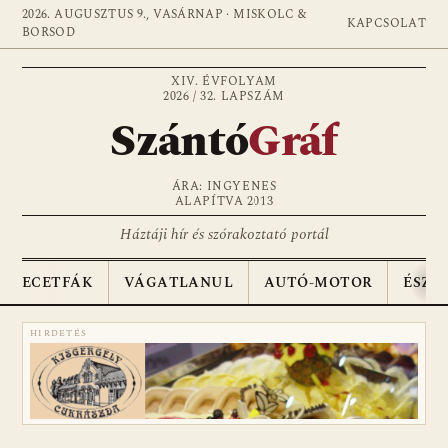
2026. AUGUSZTUS 9., VASÁRNAP · MISKOLC &
KAPCSOLAT
BORSOD
XIV. ÉVFOLYAM
2026 / 32. LAPSZÁM
Szántó
Gráf
ÁRA: INGYENES
ALAPÍTVA 2013
Háztáji hír és szórakoztató portál
ECETFÁK
VÁGATLANUL
AUTÓ-MOTOR
ÉSZA
HIRDETÉS