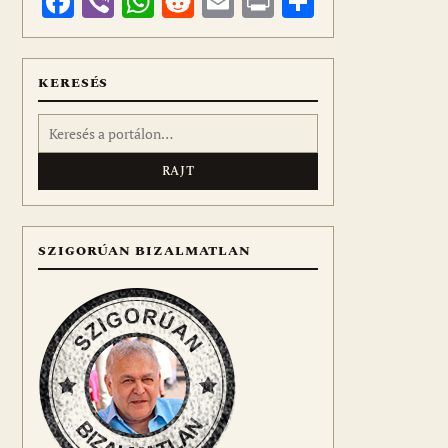
Facebook
Viber
WhatsApp
Reddit
Email
Print
Ossza
meg
KERESÉS
Keresés:
SZIGORÚAN BIZALMATLAN