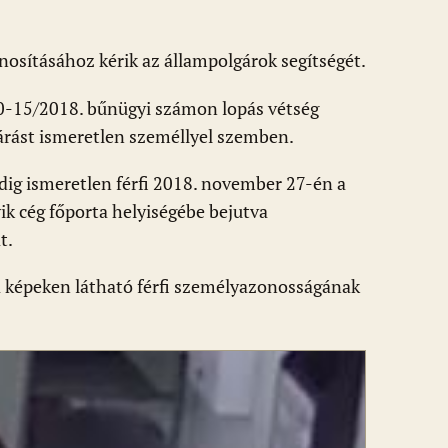
nosításához kérik az állampolgárok segítségét.
0-15/2018. bűnügyi számon lopás vétség
járást ismeretlen személlyel szemben.
ddig ismeretlen férfi 2018. november 27-én a
ik cég főporta helyiségébe bejutva
t.
 a képeken látható férfi személyazonosságának