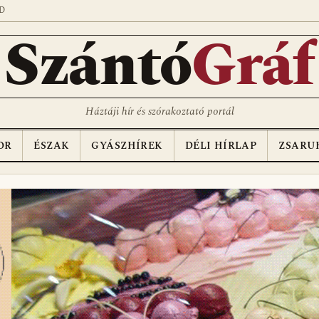
D
Szántó
Gráf
Háztáji hír és szórakoztató portál
OR
ÉSZAK
GYÁSZHÍREK
DÉLI HÍRLAP
ZSARU