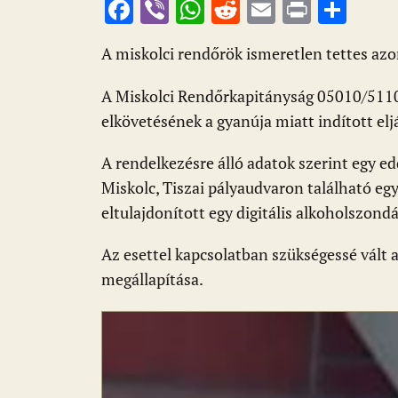
F
Vi
W
R
E
Pr
O
ac
b
h
e
m
in
ss
A miskolci rendőrök ismeretlen tettes azo
e
er
at
d
ai
t
za
b
s
di
l
m
A Miskolci Rendőrkapitányság 05010/511
o
A
t
e
elkövetésének a gyanúja miatt indított el
o
p
g
A rendelkezésre álló adatok szerint egy e
k
p
Miskolc, Tiszai pályaudvaron található egy
eltulajdonított egy digitális alkoholszondá
Az esettel kapcsolatban szükségessé vált
megállapítása.