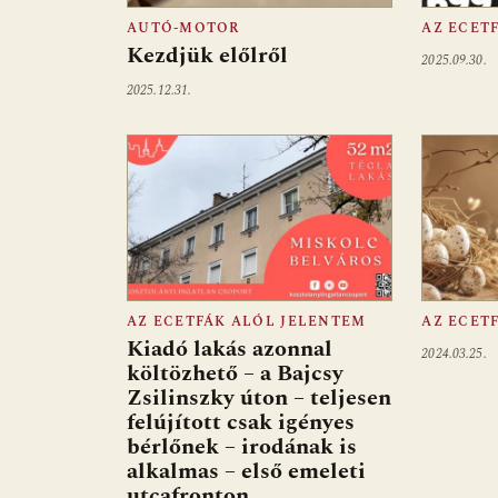
AUTÓ-MOTOR
AZ ECET
Kezdjük előlről
2025.09.30.
2025.12.31.
AZ ECETFÁK ALÓL JELENTEM
AZ ECET
Kiadó lakás azonnal
2024.03.25.
költözhető – a Bajcsy
Zsilinszky úton – teljesen
felújított csak igényes
bérlőnek – irodának is
alkalmas – első emeleti
utcafronton