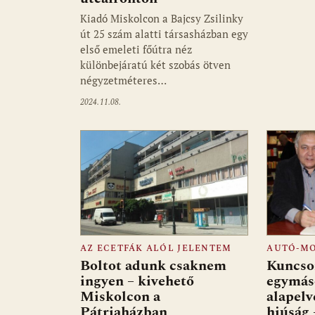
Kiadó Miskolcon a Bajcsy Zsilinky
út 25 szám alatti társasházban egy
első emeleti főútra néz
különbejáratú két szobás ötven
négyzetméteres…
2024.11.08.
AZ ECETFÁK ALÓL JELENTEM
AUTÓ-M
Boltot adunk csaknem
Kuncso
ingyen – kivehető
egymás
Miskolcon a
alapelv
Pátriaházban
hiúság 