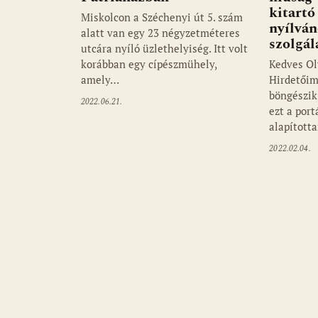
kitartó
Miskolcon a Széchenyi út 5. szám
nyílvá
alatt van egy 23 négyzetméteres
szolgál
utcára nyíló üzlethelyiség. Itt volt
korábban egy cípészmühely,
Kedves Ol
amely…
Hirdetőim
böngészik 
2022.06.21.
ezt a por
alapított
2022.02.04.