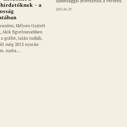
újdonsággal jelentkezik a verseny.
 hirdetőknek – a
2021.06.29.
nosság
atában
vasóim, Mélyen tisztelt
, Akik figyelmesebben
a gráfot, talán tudják,
tált még 2013 nyarán
am. Azóta…