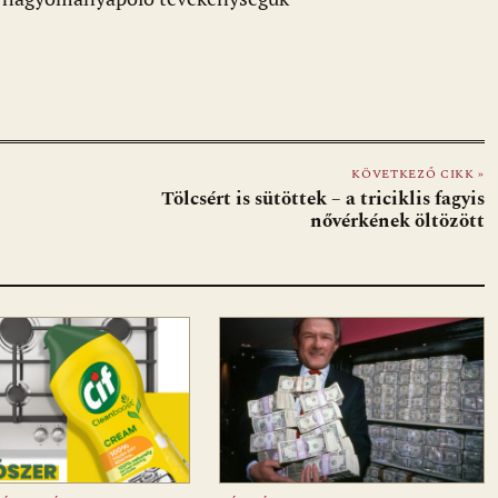
KÖVETKEZŐ CIKK »
Tölcsért is sütöttek – a triciklis fagyis
nővérkének öltözött