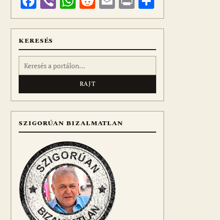
Facebook
Viber
WhatsApp
Reddit
Email
Print
Ossza
meg
KERESÉS
Keresés:
SZIGORÚAN BIZALMATLAN