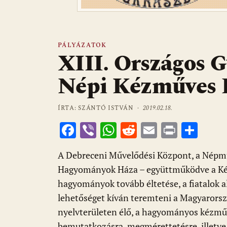
PÁLYÁZATOK
XIII. Országos G
Népi Kézműves 
ÍRTA: SZÁNTÓ ISTVÁN ·
2019.02.18.
F
Vi
W
R
E
Pr
O
ac
b
h
e
m
in
ss
A Debreceni Művelődési Központ, a Népmű
e
er
at
d
ai
t
za
Hagyományok Háza – együttműködve a Ké
b
s
di
l
m
hagyományok tovább éltetése, a fiatalok 
o
A
t
e
lehetőséget kíván teremteni a Magyarorsz
o
p
g
nyelvterületen élő, a hagyományos kézműv
bemutatkozásra, megmérettetésre, illet