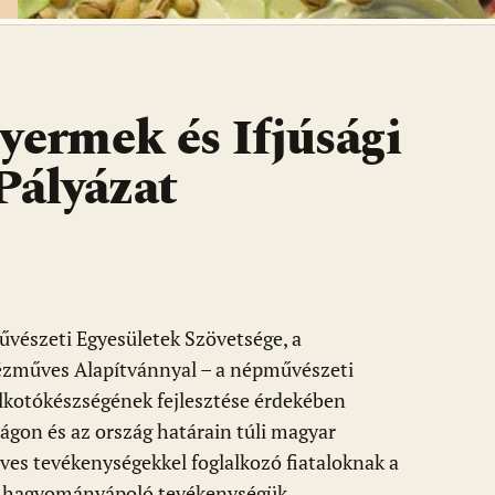
yermek és Ifjúsági
Pályázat
vészeti Egyesületek Szövetsége, a
zműves Alapítvánnyal – a népművészeti
alkotókészségének fejlesztése érdekében
ágon és az ország határain túli magyar
es tevékenységekkel foglalkozó fiataloknak a
ve hagyományápoló tevékenységük