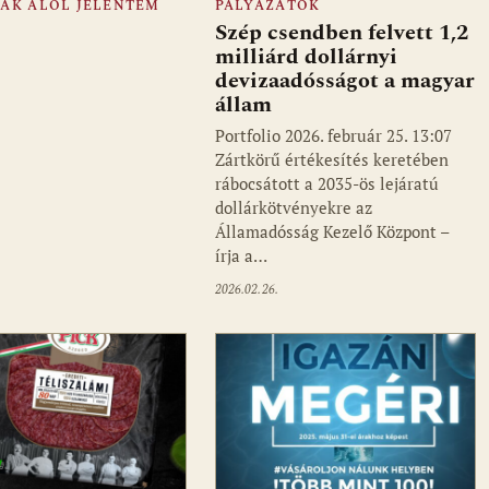
FÁK ALÓL JELENTEM
PÁLYÁZATOK
Szép csendben felvett 1,2
milliárd dollárnyi
devizaadósságot a magyar
állam
Portfolio 2026. február 25. 13:07
Zártkörű értékesítés keretében
rábocsátott a 2035-ös lejáratú
dollárkötvényekre az
Államadósság Kezelő Központ –
írja a…
2026.02.26.