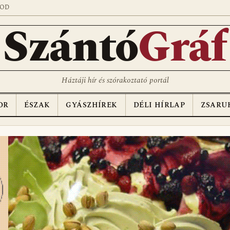
SOD
Szántó
Gráf
Háztáji hír és szórakoztató portál
OR
ÉSZAK
GYÁSZHÍREK
DÉLI HÍRLAP
ZSARU