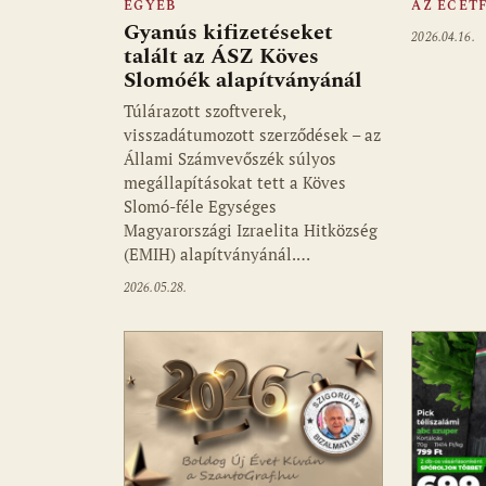
EGYÉB
AZ ECET
Gyanús kifizetéseket
2026.04.16.
talált az ÁSZ Köves
Slomóék alapítványánál
Túlárazott szoftverek,
visszadátumozott szerződések – az
Állami Számvevőszék súlyos
megállapításokat tett a Köves
Slomó-féle Egységes
Magyarországi Izraelita Hitközség
(EMIH) alapítványánál.…
2026.05.28.