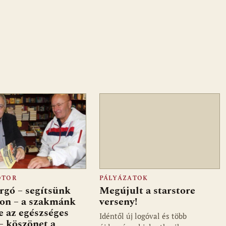
OTOR
PÁLYÁZATOK
rgó – segítsünk
Megújult a starstore
on – a szakmánk
verseny!
e az egészséges
Idéntől új logóval és több
– köszönet a