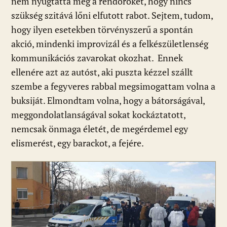
nem nyugtatta meg a rendőröket, hogy nincs
szükség szitává lőni elfutott rabot. Sejtem, tudom,
hogy ilyen esetekben törvényszerű a spontán
akció, mindenki improvizál és a felkészületlenség
kommunikációs zavarokat okozhat. Ennek
ellenére azt az autóst, aki puszta kézzel szállt
szembe a fegyveres rabbal megsimogattam volna a
buksiját. Elmondtam volna, hogy a bátorságával,
meggondolatlanságával sokat kockáztatott,
nemcsak önmaga életét, de megérdemel egy
elismerést, egy barackot, a fejére.