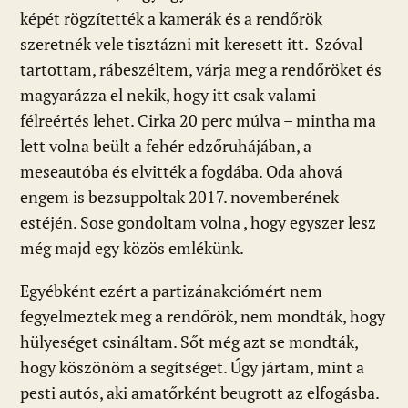
képét rögzítették a kamerák és a rendőrök
szeretnék vele tisztázni mit keresett itt. Szóval
tartottam, rábeszéltem, várja meg a rendőröket és
magyarázza el nekik, hogy itt csak valami
félreértés lehet. Cirka 20 perc múlva – mintha ma
lett volna beült a fehér edzőruhájában, a
meseautóba és elvitték a fogdába. Oda ahová
engem is bezsuppoltak 2017. novemberének
estéjén. Sose gondoltam volna , hogy egyszer lesz
még majd egy közös emlékünk.
Egyébként ezért a partizánakciómért nem
fegyelmeztek meg a rendőrök, nem mondták, hogy
hülyeséget csináltam. Sőt még azt se mondták,
hogy köszönöm a segítséget. Úgy jártam, mint a
pesti autós, aki amatőrként beugrott az elfogásba.