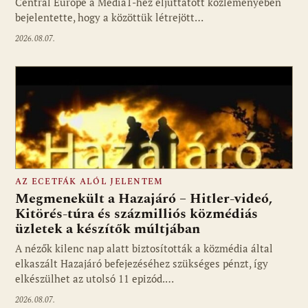
Central Europe a Media1-hez eljuttatott közleményében
bejelentette, hogy a közöttük létrejött…
2026.08.07.
AZ ECETFÁK ALÓL JELENTEM
Megmenekült a Hazajáró – Hitler-videó,
Kitörés-túra és százmilliós közmédiás
üzletek a készítők múltjában
Fotó: media1.hu
A nézők kilenc nap alatt biztosították a közmédia által
elkaszált Hazajáró befejezéséhez szükséges pénzt, így
elkészülhet az utolsó 11 epizód.…
2026.08.07.