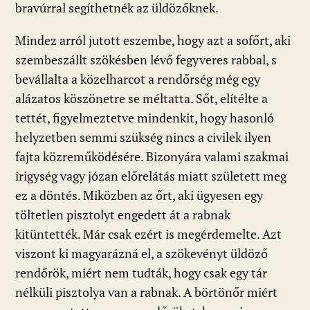
bravúrral segíthetnék az üldözőknek.
Mindez arról jutott eszembe, hogy azt a sofőrt, aki
szembeszállt szökésben lévő fegyveres rabbal, s
bevállalta a közelharcot a rendőrség még egy
alázatos köszönetre se méltatta. Sőt, elítélte a
tettét, figyelmeztetve mindenkit, hogy hasonló
helyzetben semmi szükség nincs a civilek ilyen
fajta közreműködésére. Bizonyára valami szakmai
irigység vagy józan előrelátás miatt született meg
ez a döntés. Miközben az őrt, aki ügyesen egy
töltetlen pisztolyt engedett át a rabnak
kitüntették. Már csak ezért is megérdemelte. Azt
viszont ki magyarázná el, a szökevényt üldöző
rendőrök, miért nem tudták, hogy csak egy tár
nélküli pisztolya van a rabnak. A börtönőr miért