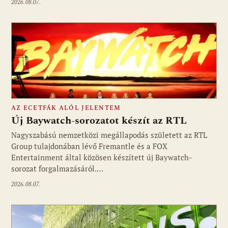
2026.08.07.
AZ ECETFÁK ALÓL JELENTEM
Új Baywatch-sorozatot készít az RTL
Nagyszabású nemzetközi megállapodás született az RTL
Group tulajdonában lévő Fremantle és a FOX
Fotó: media1.hu
Entertainment által közösen készített új Baywatch-
sorozat forgalmazásáról.…
2026.08.07.