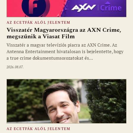
AZ ECETFÁK ALÓL JELENTEM
Visszatér Magyarországra az AXN Crime,
megszűnik a Viasat Film
Visszatér a magyar televíziós piacra az AXN Crime. Az
Fotó: media1.hu
Antenna Entertainment hivatalosan is bejelentette, hogy
a true crime dokumentumsorozatokat és…
2026.08.07.
AZ ECETFÁK ALÓL JELENTEM