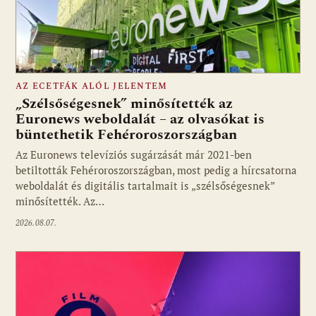
AZ ECETFÁK ALÓL JELENTEM
„Szélsőségesnek” minősítették az
Euronews weboldalát – az olvasókat is
büntethetik Fehéroroszországban
Fotó: media1.hu
Az Euronews televíziós sugárzását már 2021-ben
betiltották Fehéroroszországban, most pedig a hírcsatorna
weboldalát és digitális tartalmait is „szélsőségesnek”
minősítették. Az…
2026.08.07.