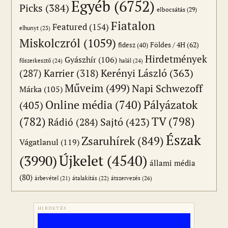
Egyéb
(6752)
Picks
(384)
elbocsátás
(29)
Fiatalon
Featured
(154)
elhunyt
(23)
Miskolczról
(1059)
Földes / 4H
(62)
fidesz
(40)
Hirdetmények
Gyászhír
(106)
főszerkesztő
(24)
halál
(24)
(287)
Karrier
(318)
Kerényi László
(363)
Műveim
(499)
Napi Schwezoff
Márka
(105)
Online média
(740)
Pályázatok
(405)
(782)
TV
(798)
Sajtó
(423)
Rádió
(284)
Észak
Zsaruhírek
(849)
Vágatlanul
(119)
Újkelet
(4540)
(3990)
állami média
(80)
átszervezés
(26)
árbevétel
(21)
átalakítás
(22)
HIRDETÉS