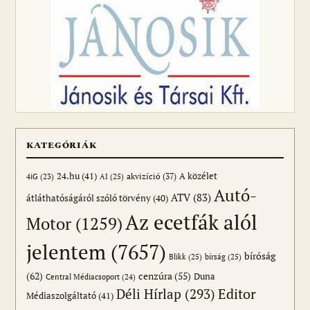
KATEGÓRIÁK
24.hu
(41)
akvizíció
(37)
A közélet
AI
(25)
4iG
(23)
Autó-
ATV
(83)
átláthatóságáról szóló törvény
(40)
Az ecetfák alól
Motor
(1259)
jelentem
(7657)
bíróság
Blikk
(25)
bírság
(25)
(62)
cenzúra
(55)
Duna
Central Médiacsoport
(24)
Editor
Déli Hírlap
(293)
Médiaszolgáltató
(41)