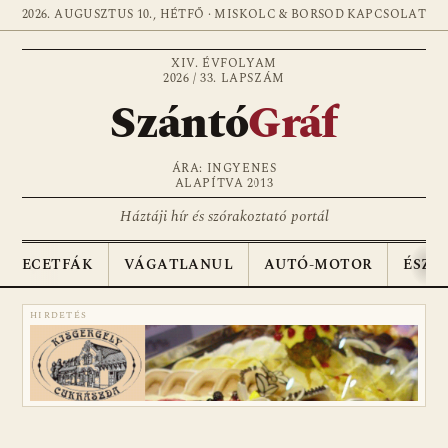
2026. AUGUSZTUS 10., HÉTFŐ · MISKOLC & BORSOD
KAPCSOLAT
XIV. ÉVFOLYAM
2026 / 33. LAPSZÁM
Szántó
Gráf
ÁRA: INGYENES
ALAPÍTVA 2013
Háztáji hír és szórakoztató portál
ECETFÁK
VÁGATLANUL
AUTÓ-MOTOR
ÉSZA
HIRDETÉS