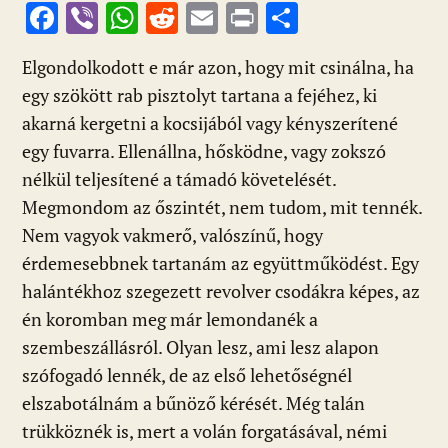
F
Vi
W
R
E
Pr
O
ac
b
h
e
m
in
ss
Elgondolkodott e már azon, hogy mit csinálna, ha
e
er
at
d
ai
t
za
egy szökött rab pisztolyt tartana a fejéhez, ki
b
s
di
l
m
akarná kergetni a kocsijából vagy kényszerítené
o
A
t
e
egy fuvarra. Ellenállna, hősködne, vagy zokszó
o
p
g
nélkül teljesítené a támadó követelését.
k
p
Megmondom az őszintét, nem tudom, mit tennék.
Nem vagyok vakmerő, valószínű, hogy
érdemesebbnek tartanám az együttműködést. Egy
halántékhoz szegezett revolver csodákra képes, az
én koromban meg már lemondanék a
szembeszállásról. Olyan lesz, ami lesz alapon
szófogadó lennék, de az első lehetőségnél
elszabotálnám a bűnöző kérését. Még talán
trükköznék is, mert a volán forgatásával, némi