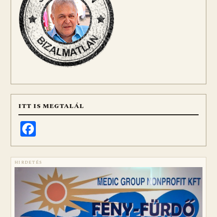
ITT IS MEGTALÁL
Facebook
HIRDETÉS