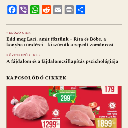
F
Vi
W
R
E
Pr
O
ac
b
h
e
m
in
ss
e
er
at
d
ai
t
za
« ELŐZŐ CIKK
b
s
di
l
m
Edd meg Laci, amit főztünk – Rita és Böbe, a
o
A
t
e
konyha tündérei – kiszúrták a repedt zománcost
o
p
g
KÖVETKEZŐ CIKK »
A fájdalom és a fájdalomcsillapítás pszichológiája
k
p
KAPCSOLÓDÓ CIKKEK