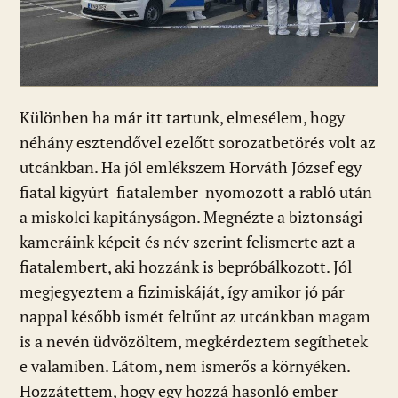
Különben ha már itt tartunk, elmesélem, hogy
néhány esztendővel ezelőtt sorozatbetörés volt az
utcánkban. Ha jól emlékszem Horváth József egy
fiatal kigyúrt fiatalember nyomozott a rabló után
a miskolci kapitányságon. Megnézte a biztonsági
kameráink képeit és név szerint felismerte azt a
fiatalembert, aki hozzánk is bepróbálkozott. Jól
megjegyeztem a fizimiskáját, így amikor jó pár
nappal később ismét feltűnt az utcánkban magam
is a nevén üdvözöltem, megkérdeztem segíthetek
e valamiben. Látom, nem ismerős a környéken.
Hozzátettem, hogy egy hozzá hasonló ember