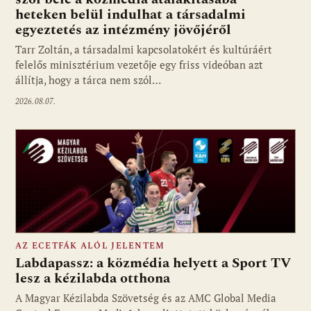
heteken belül indulhat a társadalmi
Fotó: media1.hu
egyeztetés az intézmény jövőjéről
Tarr Zoltán, a társadalmi kapcsolatokért és kultúráért
felelős minisztérium vezetője egy friss videóban azt
állítja, hogy a tárca nem szól…
2026.08.07.
AZ ECETFÁK ALÓL JELENTEM
Labdapassz: a közmédia helyett a Sport TV
lesz a kézilabda otthona
A Magyar Kézilabda Szövetség és az AMC Global Media
Fotó: media1.hu