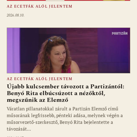
AZ ECETFÁK ALÓL JELENTEM
2026.08.10.
AZ ECETFÁK ALÓL JELENTEM
Újabb kulcsember távozott a Partizántól:
Benyó Rita elbúcsúzott a nézőktől,
megszűnik az Elemző
Fotó: media1.hu
Váratlan pillanatokkal zárult a Partizán Elemző című
műsorának legfrissebb, pénteki adása, melynek végén a
műsorvezető-szerkesztő, Benyó Rita bejelentette a
távozását…