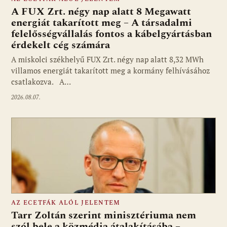
A FUX Zrt. négy nap alatt 8 Megawatt
energiát takarított meg – A társadalmi
felelősségvállalás fontos a kábelgyártásban
érdekelt cég számára
A miskolci székhelyű FUX Zrt. négy nap alatt 8,32 MWh
villamos energiát takarított meg a kormány felhívásához
csatlakozva. A…
2026.08.07.
AZ ECETFÁK ALÓL JELENTEM
Tarr Zoltán szerint minisztériuma nem
szól bele a közmédia átalakításába –