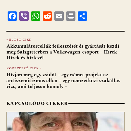
F
Vi
W
R
E
Pr
O
ac
b
h
e
m
in
ss
e
er
at
d
ai
t
za
« ELŐZŐ CIKK
b
s
di
l
m
Akkumulátorcellák fejlesztését és gyártását kezdi
o
A
t
e
meg Salzgitterben a Volkswagen-csoport – Hírek –
Hírek és hírlevél
o
p
g
KÖVETKEZŐ CIKK »
k
p
Hívjon meg egy zsidót – egy német projekt az
antiszemitizmus ellen – egy nemzetközi szakállas
vicc, ami teljesen komoly –
KAPCSOLÓDÓ CIKKEK