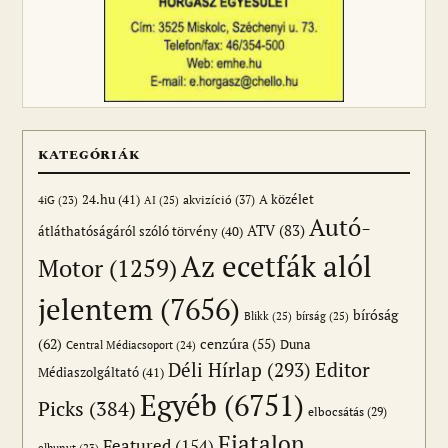
KATEGÓRIÁK
24.hu
(41)
akvizíció
(37)
A közélet
AI
(25)
4iG
(23)
Autó-
ATV
(83)
átláthatóságáról szóló törvény
(40)
Az ecetfák alól
Motor
(1259)
jelentem
(7656)
bíróság
Blikk
(25)
bírság
(25)
(62)
cenzúra
(55)
Duna
Central Médiacsoport
(24)
Editor
Déli Hírlap
(293)
Médiaszolgáltató
(41)
Egyéb
(6751)
Picks
(384)
elbocsátás
(29)
Fiatalon
Featured
(154)
elhunyt
(23)