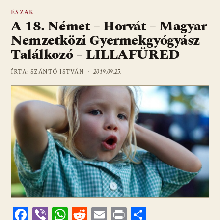
ÉSZAK
A 18. Német – Horvát – Magyar
Nemzetközi Gyermekgyógyász
Találkozó – LILLAFÜRED
ÍRTA: SZÁNTÓ ISTVÁN ·
2019.09.25.
F
Vi
W
R
E
Pr
O