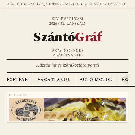
2026. AUGUSZTUS 7., PÉNTEK · MISKOLC & BORSOD
KAPCSOLAT
XIV. ÉVFOLYAM
2026 / 32. LAPSZÁM
Szántó
Gráf
ÁRA: INGYENES
ALAPÍTVA 2013
Háztáji hír és szórakoztató portál
ECETFÁK
VÁGATLANUL
AUTÓ-MOTOR
ÉSZA
HIRDETÉS