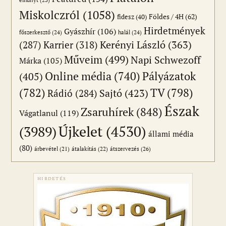
Miskolczról
(1058)
Földes / 4H
(62)
fidesz
(40)
Hirdetmények
Gyászhír
(106)
főszerkesztő
(24)
halál
(24)
(287)
Karrier
(318)
Kerényi László
(363)
Műveim
(499)
Napi Schwezoff
Márka
(105)
Online média
(740)
Pályázatok
(405)
(782)
TV
(798)
Sajtó
(423)
Rádió
(284)
Észak
Zsaruhírek
(848)
Vágatlanul
(119)
Újkelet
(4530)
(3989)
állami média
(80)
átszervezés
(26)
árbevétel
(21)
átalakítás
(22)
HIRDETÉS