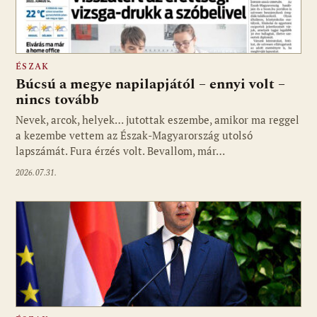
ÉSZAK
Búcsú a megye napilapjától – ennyi volt –
nincs tovább
Nevek, arcok, helyek… jutottak eszembe, amikor ma reggel
a kezembe vettem az Észak-Magyarország utolsó
lapszámát. Fura érzés volt. Bevallom, már…
2026.07.31.