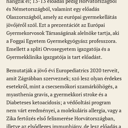
hangzik el; 13-13 előadás pedig Horvátországból
és Németországból, valamint egy előadás
Olaszországból, amely az európai gyermekellátás
jövőjéről szól. Ezt a prezentációt az Európai
Gyermekorvosok Társaságának alelnöke tartja, aki
a Foggai Egyetem Gyermekgyógyász professzora.
Emellett a spliti Orvosegyetem igazgatója és a
Gyermekklinika igazgatója is tart előadást.
Bemutatják a jövő évi Europediatrics 2020 terveit,
amit Zágrábban szerveznek; szó lesz olyan érdekes
esetekről, mint a csecsemőkori szamárköhögés, a
myasthenia gravis, a gyermekkori stroke és a
Diabeteses ketoacidosis; a védőoltási program
nem várt eredményei, a molekuláris allergia, vagy a
Zika fertőzés első felismerése Horvátországban,
illetve az elsődleges immunhiány, de lesz előadás a