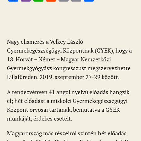
ac
b
h
e
m
in
ss
e
er
at
d
ai
t
za
b
s
di
l
m
o
A
t
e
Nagy elismerés a Velkey László
o
p
g
Gyermekegészségügyi Központnak (GYEK), hogy a
k
p
18. Horvát – Német – Magyar Nemzetközi
Gyermekgyógyász kongresszust megszervezhette
Lillafüreden, 2019. szeptember 27-29 között.
A rendezvényen 41 angol nyelvű előadás hangzik
el; hét előadást a miskolci Gyermekegészségügyi
Központ orvosai tartanak, bemutatva a GYEK
munkáját, érdekes eseteit.
Magyarország más részeiről szintén hét előadás