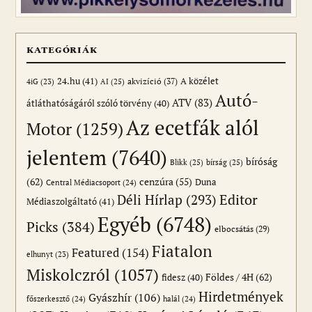
KATEGÓRIÁK
24.hu
(41)
akvizíció
(37)
A közélet
AI
(25)
4iG
(23)
Autó-
ATV
(83)
átláthatóságáról szóló törvény
(40)
Az ecetfák alól
Motor
(1259)
jelentem
(7640)
bíróság
Blikk
(25)
bírság
(25)
(62)
cenzúra
(55)
Duna
Central Médiacsoport
(24)
Editor
Déli Hírlap
(293)
Médiaszolgáltató
(41)
Egyéb
(6748)
Picks
(384)
elbocsátás
(29)
Fiatalon
Featured
(154)
elhunyt
(23)
Miskolczról
(1057)
Földes / 4H
(62)
fidesz
(40)
Hirdetmények
Gyászhír
(106)
főszerkesztő
(24)
halál
(24)