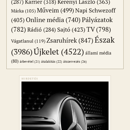
(287)
Karrier
(318)
Kerényi László
(363)
Műveim
(499)
Napi Schwezoff
Márka
(105)
Online média
(740)
Pályázatok
(405)
(782)
TV
(798)
Sajtó
(423)
Rádió
(284)
Észak
Zsaruhírek
(847)
Vágatlanul
(119)
Újkelet
(4522)
(3986)
állami média
(80)
átszervezés
(26)
árbevétel
(21)
átalakítás
(22)
HIRDETÉS