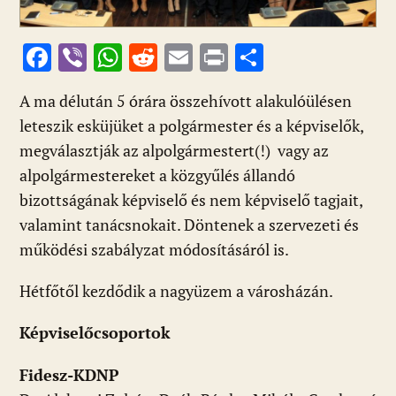
F
Vi
W
R
E
Pr
O
ac
b
h
e
m
in
ss
A ma délután 5 órára összehívott alakulóülésen
e
er
at
d
ai
t
za
leteszik esküjüket a polgármester és a képviselők,
b
s
di
l
m
megválasztják az alpolgármestert(!) vagy az
o
A
t
e
alpolgármestereket a közgyűlés állandó
o
p
g
bizottságának képviselő és nem képviselő tagjait,
k
p
valamint tanácsnokait. Döntenek a szervezeti és
működési szabályzat módosításáról is.
Hétfőtől kezdődik a nagyüzem a városházán.
Képviselőcsoportok
Fidesz-KDNP