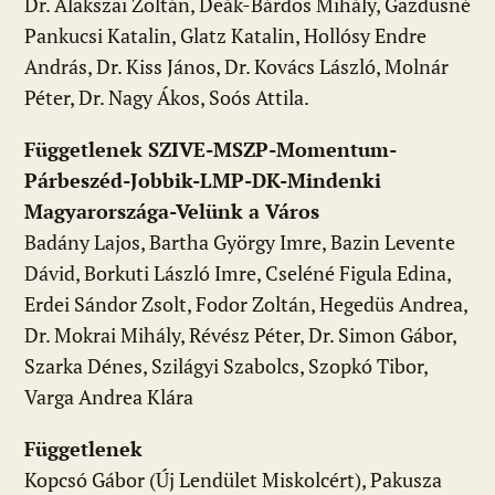
Dr. Alakszai Zoltán, Deák-Bárdos Mihály, Gazdusné
Pankucsi Katalin, Glatz Katalin, Hollósy Endre
András, Dr. Kiss János, Dr. Kovács László, Molnár
Péter, Dr. Nagy Ákos, Soós Attila.
Függetlenek SZIVE-MSZP-Momentum-
Párbeszéd-Jobbik-LMP-DK-Mindenki
Magyarországa-Velünk a Város
Badány Lajos, Bartha György Imre, Bazin Levente
Dávid, Borkuti László Imre, Cseléné Figula Edina,
Erdei Sándor Zsolt, Fodor Zoltán, Hegedüs Andrea,
Dr. Mokrai Mihály, Révész Péter, Dr. Simon Gábor,
Szarka Dénes, Szilágyi Szabolcs, Szopkó Tibor,
Varga Andrea Klára
Függetlenek
Kopcsó Gábor (Új Lendület Miskolcért), Pakusza