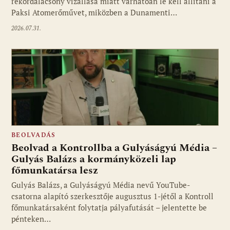
rekordalacsony vízállása miatt várhatóan le kell állítani a
Paksi Atomerőművet, miközben a Dunamenti…
2026.07.31.
BEOLVADÁS
Beolvad a Kontrollba a Gulyáságyú Média –
Gulyás Balázs a kormányközeli lap
főmunkatársa lesz
Gulyás Balázs, a Gulyáságyú Média nevű YouTube-
csatorna alapító szerkesztője augusztus 1-jétől a Kontroll
főmunkatársaként folytatja pályafutását – jelentette be
pénteken…