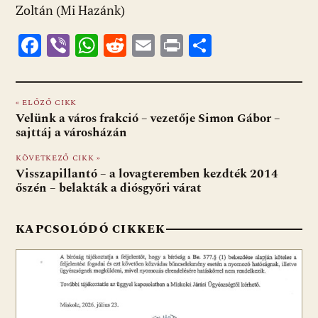
Zoltán (Mi Hazánk)
F
Vi
W
R
E
Pr
O
ac
b
h
e
m
in
ss
e
er
at
d
ai
t
za
« ELŐZŐ CIKK
b
s
di
l
m
Velünk a város frakció – vezetője Simon Gábor –
o
A
t
e
sajttáj a városházán
o
p
g
KÖVETKEZŐ CIKK »
Visszapillantó – a lovagteremben kezdték 2014
k
p
őszén – belakták a diósgyőri várat
KAPCSOLÓDÓ CIKKEK