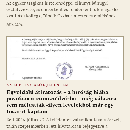
Az egykor tragikus hirtelenséggel elhunyt bűnügyi
osztályvezető, az emberként és rendőrként is kimagasló
kvalitású kolléga, Tündik Csaba r. alezredes emlékének…
2026.08.04.
AZ ECETFÁK ALÓL JELENTEM
Egyoldalú átiratozás – a bíróság hiába
postázza a szomszédvárba – még válaszra
sem méltatják -ilyen levelekből már egy
tucatot kaptam
Kelt 2026. július 23. A feljelentés valamikor tavaly ősszel,
talán szeptemberben lett hivatalosan bejegyezve a