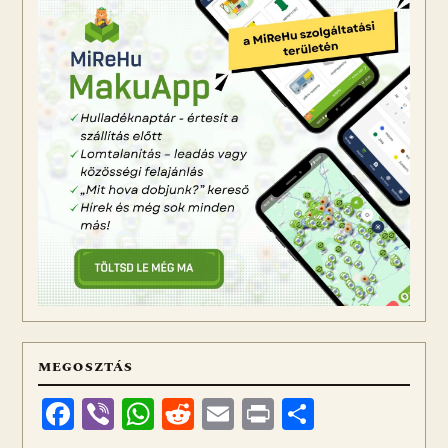
MEGOSZTÁS
Facebook
Viber
WhatsApp
Reddit
Email
Print
Ossza
meg