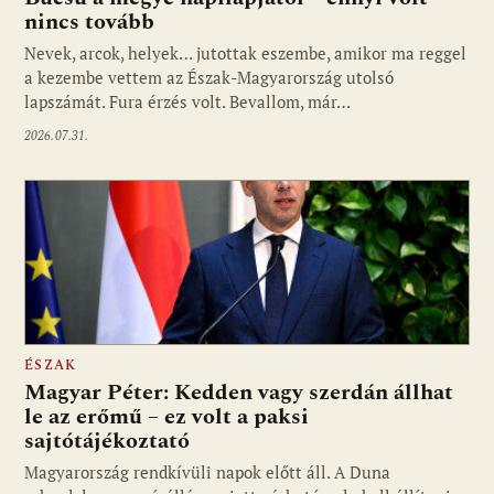
nincs tovább
Nevek, arcok, helyek… jutottak eszembe, amikor ma reggel
a kezembe vettem az Észak-Magyarország utolsó
lapszámát. Fura érzés volt. Bevallom, már…
2026.07.31.
ÉSZAK
Magyar Péter: Kedden vagy szerdán állhat
le az erőmű – ez volt a paksi
sajtótájékoztató
Magyarország rendkívüli napok előtt áll. A Duna