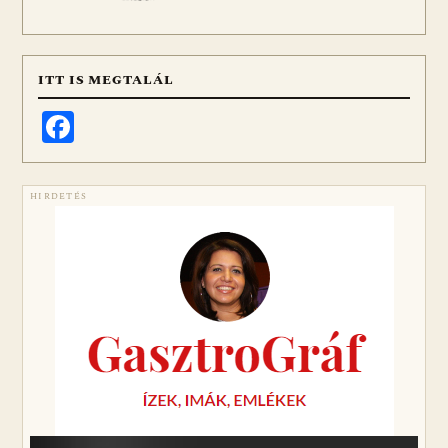
ITT IS MEGTALÁL
Facebook
HIRDETÉS