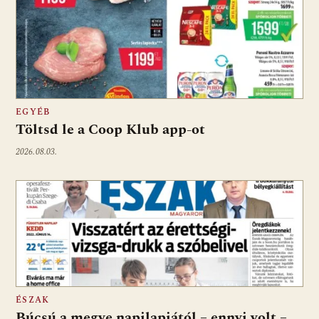
EGYÉB
Töltsd le a Coop Klub app-ot
2026.08.03.
ÉSZAK
Búcsú a megye napilapjától – ennyi volt –