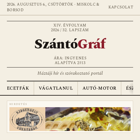
2026. AUGUSZTUS 6., CSÜTÖRTÖK · MISKOLC &
KAPCSOLAT
BORSOD
XIV. ÉVFOLYAM
2026 / 32. LAPSZÁM
Szántó
Gráf
ÁRA: INGYENES
ALAPÍTVA 2013
Háztáji hír és szórakoztató portál
ECETFÁK
VÁGATLANUL
AUTÓ-MOTOR
ÉSZA
HIRDETÉS