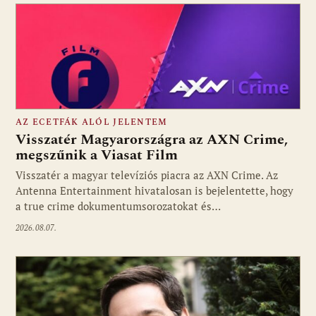
AZ ECETFÁK ALÓL JELENTEM
Visszatér Magyarországra az AXN Crime,
megszűnik a Viasat Film
Visszatér a magyar televíziós piacra az AXN Crime. Az
Fotó: media1.hu
Antenna Entertainment hivatalosan is bejelentette, hogy
a true crime dokumentumsorozatokat és…
2026.08.07.