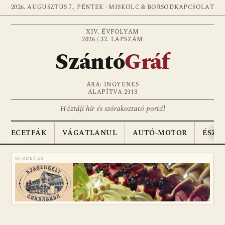
2026. AUGUSZTUS 7., PÉNTEK · MISKOLC & BORSOD
KAPCSOLAT
XIV. ÉVFOLYAM
2026 / 32. LAPSZÁM
Szántó
Gráf
ÁRA: INGYENES
ALAPÍTVA 2013
Háztáji hír és szórakoztató portál
ECETFÁK
VÁGATLANUL
AUTÓ-MOTOR
ÉSZA
HIRDETÉS