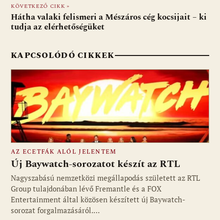
o
p
g
KÖVETKEZŐ CIKK »
Hátha valaki felismeri a Mészáros cég kocsijait – ki
k
p
tudja az elérhetőségüket
KAPCSOLÓDÓ CIKKEK
AZ ECETFÁK ALÓL JELENTEM
Új Baywatch-sorozatot készít az RTL
Nagyszabású nemzetközi megállapodás született az RTL
Group tulajdonában lévő Fremantle és a FOX
Fotó: media1.hu
Entertainment által közösen készített új Baywatch-
sorozat forgalmazásáról.…