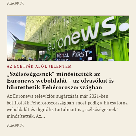
2026.08.07.
AZ ECETFÁK ALÓL JELENTEM
„Szélsőségesnek” minősítették az
Euronews weboldalát – az olvasókat is
büntethetik Fehéroroszországban
Fotó: media1.hu
Az Euronews televíziós sugárzását már 2021-ben
betiltották Fehéroroszországban, most pedig a hírcsatorna
weboldalát és digitális tartalmait is „szélsőségesnek”
minősítették. Az…
2026.08.07.