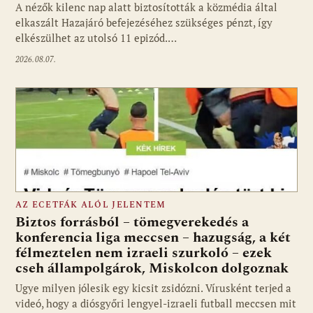
A nézők kilenc nap alatt biztosították a közmédia által
elkaszált Hazajáró befejezéséhez szükséges pénzt, így
elkészülhet az utolsó 11 epizód.…
2026.08.07.
AZ ECETFÁK ALÓL JELENTEM
Biztos forrásból – tömegverekedés a
konferencia liga meccsen – hazugság, a két
félmeztelen nem izraeli szurkoló – ezek
cseh állampolgárok, Miskolcon dolgoznak
Ugye milyen jólesik egy kicsit zsidózni. Vírusként terjed a
videó, hogy a diósgyőri lengyel-izraeli futball meccsen mit