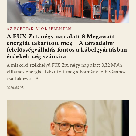
AZ ECETFÁK ALÓL JELENTEM
A FUX Zrt. négy nap alatt 8 Megawatt
energiát takarított meg – A társadalmi
felelősségvállalás fontos a kábelgyártásban
érdekelt cég számára
A miskolci székhelyű FUX Zrt. négy nap alatt 8,32 MWh
villamos energiát takarított meg a kormány felhívásához
csatlakozva. A…
2026.08.07.