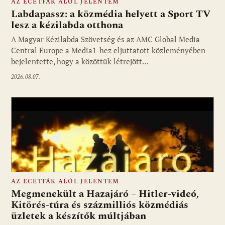
AZ ECETFÁK ALÓL JELENTEM
Labdapassz: a közmédia helyett a Sport TV
lesz a kézilabda otthona
A Magyar Kézilabda Szövetség és az AMC Global Media
Fotó: media1.hu
Central Europe a Media1-hez eljuttatott közleményében
bejelentette, hogy a közöttük létrejött…
2026.08.07.
AZ ECETFÁK ALÓL JELENTEM
Megmenekült a Hazajáró – Hitler-videó,
Kitörés-túra és százmilliós közmédiás
üzletek a készítők múltjában
Fotó: media1.hu