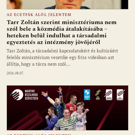
AZ ECETFÁK ALÓL JELENTEM
Tarr Zoltán szerint minisztériuma nem
szól bele a közmédia átalakításába –
heteken belül indulhat a társadalmi
Fotó: media1.hu
egyeztetés az intézmény jövőjéről
Tarr Zoltán, a társadalmi kapcsolatokért és kultúráért
felelős minisztérium vezetője egy friss videóban azt
állítja, hogy a tárca nem szól…
2026.08.07.