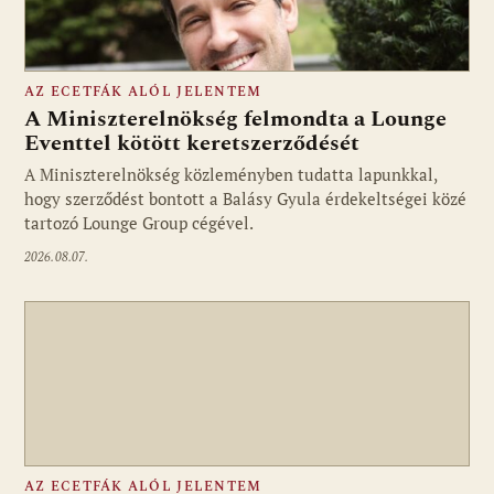
AZ ECETFÁK ALÓL JELENTEM
A Miniszterelnökség felmondta a Lounge
Eventtel kötött keretszerződését
A Miniszterelnökség közleményben tudatta lapunkkal,
Fotó: media1.hu
hogy szerződést bontott a Balásy Gyula érdekeltségei közé
tartozó Lounge Group cégével.
2026.08.07.
AZ ECETFÁK ALÓL JELENTEM