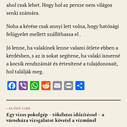
ahol csak lehet. Hogy hol az persze nem világos
senki számára.
Noha a kérése csak annyi lett volna, hogy hatósági
felügyelet mellett szállíthassa el .
Jó lenne, ha valakinek lenne valami ötlete ebben a
kérdésben, s az is sokat segítene, ha valaki ismerné
a kocsik rendszámát és értesítené a tulajdonosait,
hol találják meg.
F
Vi
W
R
E
Pr
O
ac
b
h
e
m
in
ss
e
er
at
d
ai
t
za
« ELŐZŐ CIKK
b
s
di
l
m
Egy vizes pokolgép – tökéletes időzítéssel – a
o
A
t
e
városháza vizsgálatot követel a vízműnél