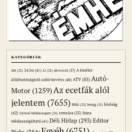
KATEGÓRIÁK
24.hu
(41)
akvizíció
(37)
A közélet
AI
(25)
4iG
(23)
Autó-
ATV
(83)
átláthatóságáról szóló törvény
(40)
Az ecetfák alól
Motor
(1259)
jelentem
(7655)
bíróság
Blikk
(25)
bírság
(25)
(62)
cenzúra
(55)
Duna
Central Médiacsoport
(24)
Editor
Déli Hírlap
(293)
Médiaszolgáltató
(41)
Egyéb
(6751)
Picks
(384)