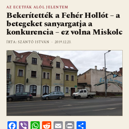
AZ ECETFÁK ALÓL JELENTEM
Bekerítették a Fehér Hollót – a
betegeket sanyargatja a
konkurencia – ez volna Miskolc
ÍRTA: SZÁNTÓ ISTVÁN ·
2019.12.23.
F
Vi
W
R
E
Pr
O