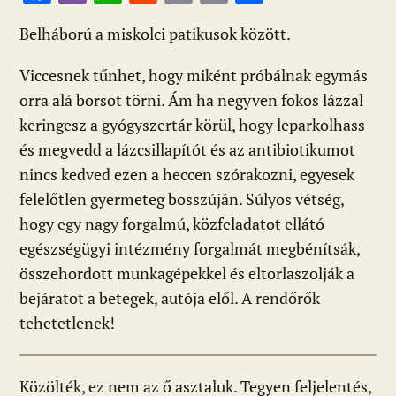
ac
b
h
e
m
in
ss
Belháború a miskolci patikusok között.
e
er
at
d
ai
t
za
b
s
di
l
m
Viccesnek tűnhet, hogy miként próbálnak egymás
o
A
t
e
orra alá borsot törni. Ám ha negyven fokos lázzal
o
p
g
keringesz a gyógyszertár körül, hogy leparkolhass
és megvedd a lázcsillapítót és az antibiotikumot
k
p
nincs kedved ezen a heccen szórakozni, egyesek
felelőtlen gyermeteg bosszúján. Súlyos vétség,
hogy egy nagy forgalmú, közfeladatot ellátó
egészségügyi intézmény forgalmát megbénítsák,
összehordott munkagépekkel és eltorlaszolják a
bejáratot a betegek, autója elől. A rendőrők
tehetetlenek!
Közölték, ez nem az ő asztaluk. Tegyen feljelentés,