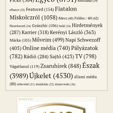
elbocsátás
(29)
Fiatalon
Featured
(154)
elhunyt
(23)
Miskolczról
(1058)
Földes / 4H
(62)
fidesz
(40)
Hirdetmények
Gyászhír
(106)
főszerkesztő
(24)
halál
(24)
(287)
Karrier
(318)
Kerényi László
(363)
Műveim
(499)
Napi Schwezoff
Márka
(105)
Online média
(740)
Pályázatok
(405)
(782)
TV
(798)
Sajtó
(423)
Rádió
(284)
Észak
Zsaruhírek
(848)
Vágatlanul
(119)
Újkelet
(4530)
(3989)
állami média
(80)
átszervezés
(26)
árbevétel
(21)
átalakítás
(22)
HIRDETÉS