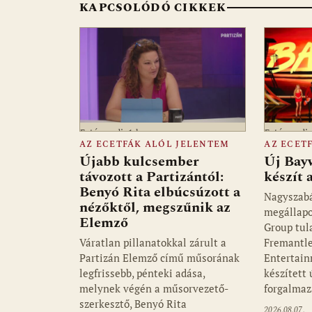
KAPCSOLÓDÓ CIKKEK
k
p
Fotó: media1.hu
Fotó: medi
AZ ECETFÁK ALÓL JELENTEM
AZ ECET
Újabb kulcsember
Új Bay
távozott a Partizántól:
készít
Benyó Rita elbúcsúzott a
Nagyszab
nézőktől, megszűnik az
megállapo
Elemző
Group tul
Váratlan pillanatokkal zárult a
Fremantle
Partizán Elemző című műsorának
Entertain
legfrissebb, pénteki adása,
készített
melynek végén a műsorvezető-
forgalmaz
szerkesztő, Benyó Rita
2026.08.07.