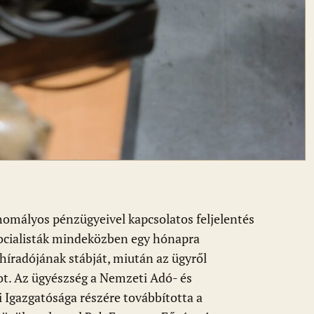
homályos pénzügyeivel kapcsolatos feljelentés
ocialisták mindeközben egy hónapra
 híradójának stábját, miután az ügyről
t. Az ügyészség a Nemzeti Adó- és
Igazgatósága részére továbbította a