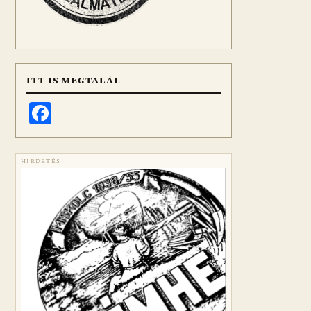
ITT IS MEGTALÁL
Facebook
HIRDETÉS