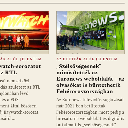
a1.hu
Fotó: media1.hu
FÁK ALÓL JELENTEM
AZ ECETFÁK ALÓL JELENTEM
watch-sorozatot
„Szélsőségesnek”
 az RTL
minősítették az
Euronews weboldalát – az
ású nemzetközi
olvasókat is büntethetik
dás született az RTL
Fehéroroszországban
ajdonában lévő
 és a FOX
Az Euronews televíziós sugárzását
ment által közösen
már 2021-ben betiltották
 új Baywatch-sorozat
Fehéroroszországban, most pedig a
ásáról.…
hírcsatorna weboldalát és digitális
tartalmait is „szélsőségesnek”