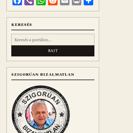
Facebook
Viber
WhatsApp
Reddit
Email
Print
Ossza
meg
KERESÉS
Keresés:
SZIGORÚAN BIZALMATLAN