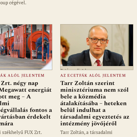
oup cégével.
Fotó: media1.hu
FÁK ALÓL JELENTEM
AZ ECETFÁK ALÓL JELENTEM
Zrt. négy nap
Tarr Zoltán szerint
 Megawatt energiát
minisztériuma nem szól
ott meg – A
bele a közmédia
almi
átalakításába – heteken
ségvállalás fontos a
belül indulhat a
ártásban érdekelt
társadalmi egyeztetés az
ámára
intézmény jövőjéről
i székhelyű FUX Zrt.
Tarr Zoltán, a társadalmi