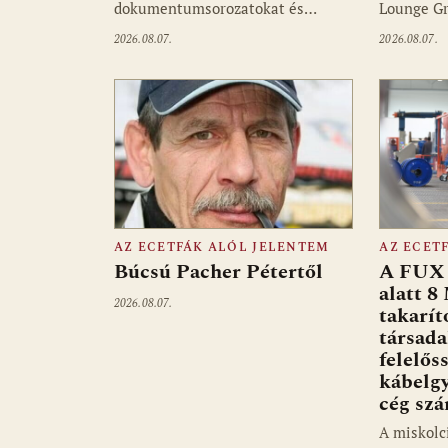
dokumentumsorozatokat és…
Lounge Gr
2026.08.07.
2026.08.07.
AZ ECETFÁK ALÓL JELENTEM
AZ ECET
Búcsú Pacher Pétertől
A FUX 
alatt 8
2026.08.07.
takarít
társad
felelős
kábelgy
cég sz
A miskolc