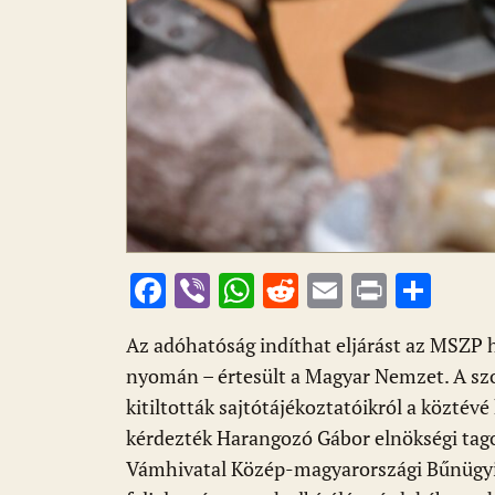
F
Vi
W
R
E
Pr
O
ac
b
h
e
m
in
ss
Az adóhatóság indíthat eljárást az MSZP 
e
er
at
d
ai
t
za
nyomán – értesült a Magyar Nemzet. A sz
b
s
di
l
m
kitiltották sajtótájékoztatóikról a köztévé
o
A
t
e
kérdezték Harangozó Gábor elnökségi tago
o
p
g
Vámhivatal Közép-magyarországi Bűnügyi 