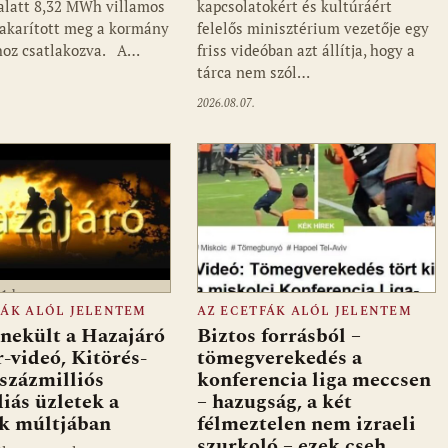
alatt 8,32 MWh villamos
kapcsolatokért és kultúráért
takarított meg a kormány
felelős minisztérium vezetője egy
hoz csatlakozva. A…
friss videóban azt állítja, hogy a
tárca nem szól…
2026.08.07.
a1.hu
FÁK ALÓL JELENTEM
AZ ECETFÁK ALÓL JELENTEM
ekült a Hazajáró
Biztos forrásból –
r-videó, Kitörés-
tömegverekedés a
 százmilliós
konferencia liga meccsen
iás üzletek a
– hazugság, a két
ők múltjában
félmeztelen nem izraeli
szurkoló – ezek cseh