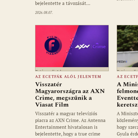
bejelentette a távozását…
2026.08.07.
Fotó: media1.hu
Fotó: medi
AZ ECETFÁK ALÓL JELENTEM
AZ ECET
Visszatér
A Mini
Magyarországra az AXN
felmon
Crime, megszűnik a
Eventte
Viasat Film
kerets
Visszatér a magyar televíziós
A Miniszt
piacra az AXN Crime. Az Antenna
közlemény
Entertainment hivatalosan is
hogy szer
bejelentette, hogy a true crime
Gyula érd