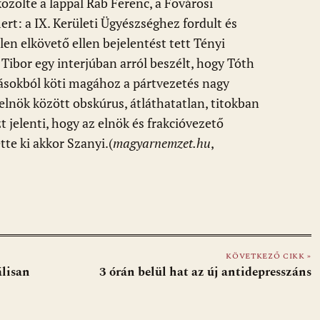
közölte a lappal Rab Ferenc, a Fővárosi
rt: a IX. Kerületi Ügyészséghez fordult és
len elkövető ellen bejelentést tett Tényi
Tibor egy interjúban arról beszélt, hogy Tóth
ásokból köti magához a pártvezetés nagy
telnök között obskúrus, átláthatatlan, titokban
 jelenti, hogy az elnök és frakcióvezető
tte ki akkor Szanyi.(
magyarnemzet.hu
,
KÖVETKEZŐ CIKK »
álisan
3 órán belül hat az új antidepresszáns