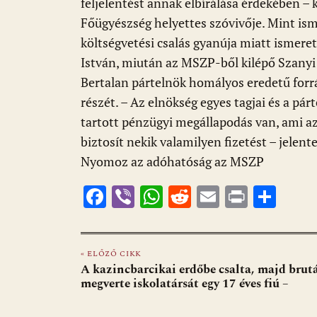
k
p
feljelentést annak elbírálása érdekében – 
Főügyészség helyettes szóvivője. Mint isme
költségvetési csalás gyanúja miatt ismeret
István, miután az MSZP-ből kilépő Szanyi 
Bertalan pártelnök homályos eredetű forr
részét. – Az elnökség egyes tagjai és a pár
tartott pénzügyi megállapodás van, ami azt
biztosít nekik valamilyen fizetést – jelente
Nyomoz az adóhatóság az MSZP
F
Vi
W
R
E
Pr
O
ac
b
h
e
m
in
ss
e
er
at
d
ai
t
za
« ELŐZŐ CIKK
b
s
di
l
m
A kazincbarcikai erdőbe csalta, majd brut
o
A
t
e
megverte iskolatársát egy 17 éves fiú –
o
p
g