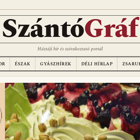
D
Szántó
Gráf
Háztáji hír és szórakoztató portál
OR
ÉSZAK
GYÁSZHÍREK
DÉLI HÍRLAP
ZSARU