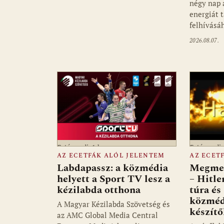
négy nap 
energiát 
felhívásá
2026.08.07.
Fotó: media1.hu
Fotó: medi
AZ ECETFÁK ALÓL JELENTEM
AZ ECET
Labdapassz: a közmédia
Megmen
helyett a Sport TV lesz a
– Hitle
kézilabda otthona
túra és
közméd
A Magyar Kézilabda Szövetség és
készít
az AMC Global Media Central