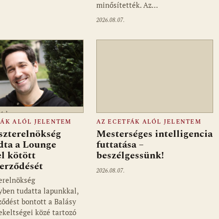
minősítették. Az…
2026.08.07.
a1.hu
FÁK ALÓL JELENTEM
AZ ECETFÁK ALÓL JELENTEM
szterelnökség
Mesterséges intelligencia
dta a Lounge
futtatása –
l kötött
beszélgessünk!
zerződését
2026.08.07.
erelnökség
ben tudatta lapunkkal,
ződést bontott a Balásy
ekeltségei közé tartozó