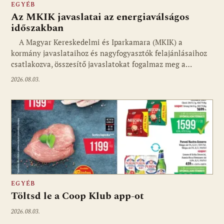
EGYÉB
Az MKIK javaslatai az energiaválságos
időszakban
A Magyar Kereskedelmi és Iparkamara (MKIK) a
kormány javaslataihoz és nagyfogyasztók felajánlásaihoz
csatlakozva, összesítő javaslatokat fogalmaz meg a…
2026.08.03.
EGYÉB
Töltsd le a Coop Klub app-ot
2026.08.03.