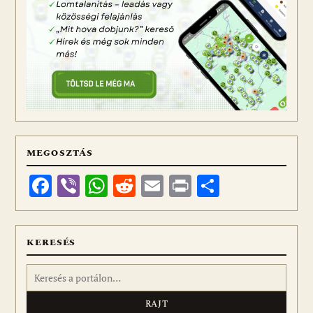
MEGOSZTÁS
Facebook
Viber
WhatsApp
Reddit
Email
Print
Ossza
meg
KERESÉS
Keresés: