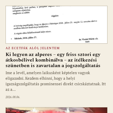
AZ ECETFÁK ALÓL JELENTEM
Ki legyen az alperes – egy friss sztori egy
átkosbélivel kombinálva – az itélkezési
szünetben is zavartalan a jogszolgáltatás
Ime a levél, amelyen laikusként képtelen vagyok
eligazodni. Kezdem elhinni, hogy a helyi
igazságszolgáltatás prominensei direkt csicskáztatnak. Itt
az a…
2026.08.06.