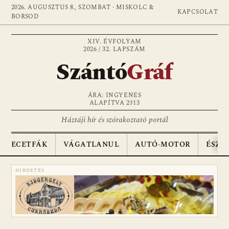
2026. AUGUSZTUS 8., SZOMBAT · MISKOLC &
KAPCSOLAT
BORSOD
XIV. ÉVFOLYAM
2026 / 32. LAPSZÁM
Szántó
Gráf
ÁRA: INGYENES
ALAPÍTVA 2013
Háztáji hír és szórakoztató portál
ECETFÁK
VÁGATLANUL
AUTÓ-MOTOR
ÉSZA
HIRDETÉS