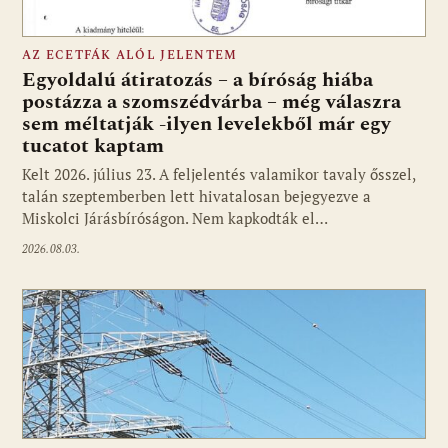
AZ ECETFÁK ALÓL JELENTEM
Egyoldalú átiratozás – a bíróság hiába
postázza a szomszédvárba – még válaszra
sem méltatják -ilyen levelekből már egy
tucatot kaptam
Kelt 2026. július 23. A feljelentés valamikor tavaly ősszel,
talán szeptemberben lett hivatalosan bejegyezve a
Miskolci Járásbíróságon. Nem kapkodták el…
2026.08.03.