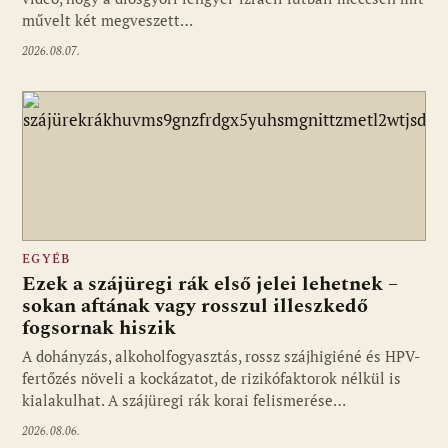
művelt két megveszett…
2026.08.07.
EGYÉB
Ezek a szájüregi rák első jelei lehetnek –
sokan aftának vagy rosszul illeszkedő
fogsornak hiszik
A dohányzás, alkoholfogyasztás, rossz szájhigiéné és HPV-
fertőzés növeli a kockázatot, de rizikófaktorok nélkül is
kialakulhat. A szájüregi rák korai felismerése…
2026.08.06.