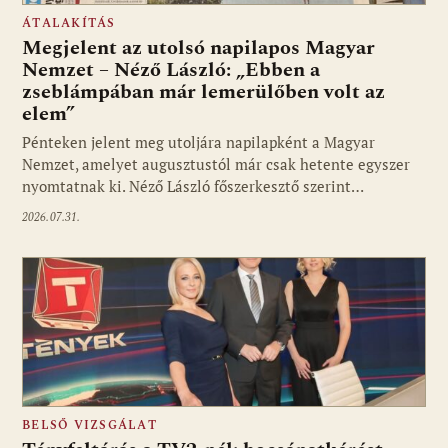
ÁTALAKÍTÁS
Megjelent az utolsó napilapos Magyar
Nemzet – Néző László: „Ebben a
zseblámpában már lemerülőben volt az
elem”
Pénteken jelent meg utoljára napilapként a Magyar
Nemzet, amelyet augusztustól már csak hetente egyszer
nyomtatnak ki. Néző László főszerkesztő szerint…
2026.07.31.
BELSŐ VIZSGÁLAT