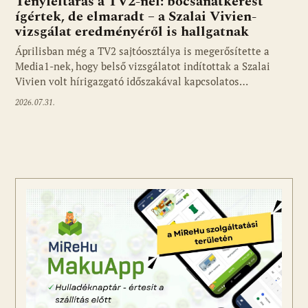
Tényfeltárás a TV2-nél: bocsánatkérést
ígértek, de elmaradt – a Szalai Vivien-
vizsgálat eredményéről is hallgatnak
Áprilisban még a TV2 sajtóosztálya is megerősítette a
Media1-nek, hogy belső vizsgálatot indítottak a Szalai
Vivien volt hírigazgató időszakával kapcsolatos…
2026.07.31.