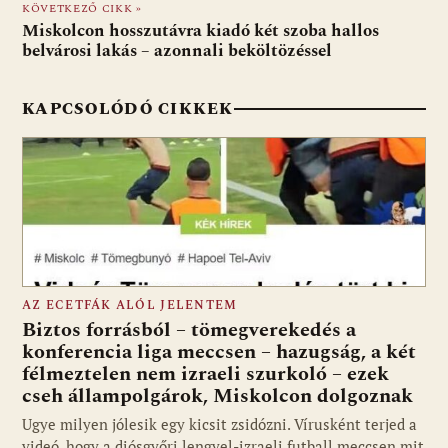
KÖVETKEZŐ CIKK »
k
p
Miskolcon hosszutávra kiadó két szoba hallos
belvárosi lakás – azonnali beköltözéssel
KAPCSOLÓDÓ CIKKEK
AZ ECETFÁK ALÓL JELENTEM
Biztos forrásból – tömegverekedés a
konferencia liga meccsen – hazugság, a két
félmeztelen nem izraeli szurkoló – ezek
cseh állampolgárok, Miskolcon dolgoznak
Ugye milyen jólesik egy kicsit zsidózni. Vírusként terjed a
videó, hogy a diósgyőri lengyel-izraeli futball meccsen mit