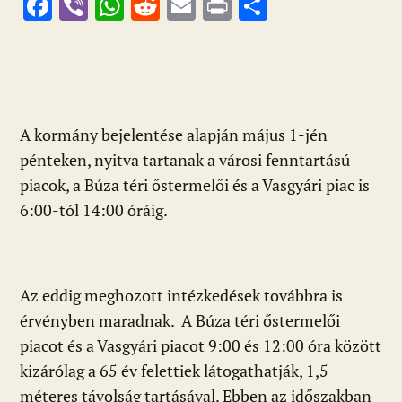
F
Vi
W
R
E
Pr
O
ac
b
h
e
m
in
ss
e
er
at
d
ai
t
za
b
s
di
l
m
o
A
t
e
A kormány bejelentése alapján május 1-jén
o
p
g
pénteken, nyitva tartanak a városi fenntartású
k
p
piacok, a Búza téri őstermelői és a Vasgyári piac is
6:00-tól 14:00 óráig.
Az eddig meghozott intézkedések továbbra is
érvényben maradnak. A Búza téri őstermelői
piacot és a Vasgyári piacot 9:00 és 12:00 óra között
kizárólag a 65 év felettiek látogathatják, 1,5
méteres távolság tartásával. Ebben az időszakban