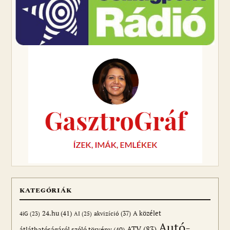
KATEGÓRIÁK
24.hu
(41)
akvizíció
(37)
A közélet
AI
(25)
4iG
(23)
Autó-
ATV
(83)
átláthatóságáról szóló törvény
(40)