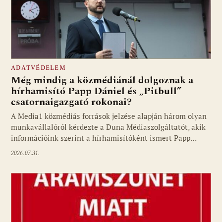
ADATVÉDELEM
Még mindig a közmédiánál dolgoznak a
hírhamisító Papp Dániel és „Pitbull”
csatornaigazgató rokonai?
A Media1 közmédiás források jelzése alapján három olyan
munkavállalóról kérdezte a Duna Médiaszolgáltatót, akik
információink szerint a hírhamisítóként ismert Papp…
2026.07.31.