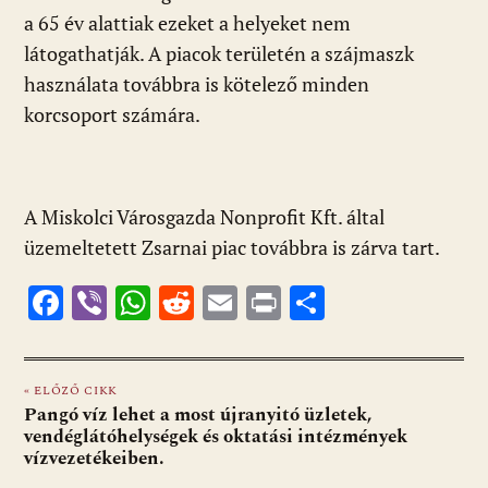
a 65 év alattiak ezeket a helyeket nem
látogathatják. A piacok területén a szájmaszk
használata továbbra is kötelező minden
korcsoport számára.
A Miskolci Városgazda Nonprofit Kft. által
üzemeltetett Zsarnai piac továbbra is zárva tart.
F
Vi
W
R
E
Pr
O
ac
b
h
e
m
in
ss
e
er
at
d
ai
t
za
« ELŐZŐ CIKK
b
s
di
l
m
Pangó víz lehet a most újranyitó üzletek,
o
A
t
e
vendéglátóhelységek és oktatási intézmények
vízvezetékeiben.
o
p
g