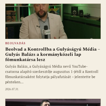
BEOLVADÁS
Beolvad a Kontrollba a Gulyáságyú Média –
Gulyás Balázs a kormányközeli lap
főmunkatársa lesz
Gulyás Balázs, a Gulyáságyú Média nevű YouTube-
csatorna alapító szerkesztője augusztus 1-jétől a Kontroll
főmunkatársaként folytatja pályafutását – jelentette be
pénteken…
2026.07.31.