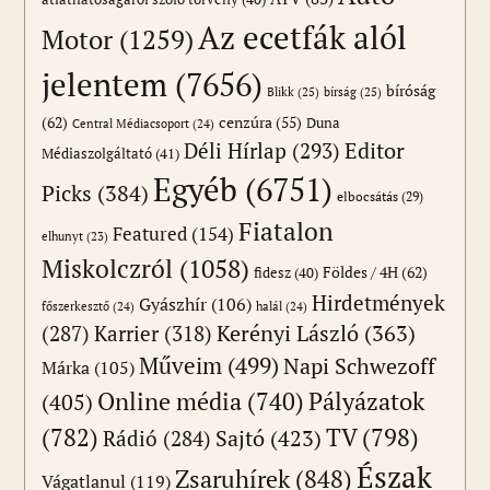
Az ecetfák alól
Motor
(1259)
jelentem
(7656)
bíróság
Blikk
(25)
bírság
(25)
(62)
cenzúra
(55)
Duna
Central Médiacsoport
(24)
Editor
Déli Hírlap
(293)
Médiaszolgáltató
(41)
Egyéb
(6751)
Picks
(384)
elbocsátás
(29)
Fiatalon
Featured
(154)
elhunyt
(23)
Miskolczról
(1058)
Földes / 4H
(62)
fidesz
(40)
Hirdetmények
Gyászhír
(106)
főszerkesztő
(24)
halál
(24)
(287)
Karrier
(318)
Kerényi László
(363)
Műveim
(499)
Napi Schwezoff
Márka
(105)
Online média
(740)
Pályázatok
(405)
(782)
TV
(798)
Sajtó
(423)
Rádió
(284)
Észak
Zsaruhírek
(848)
Vágatlanul
(119)