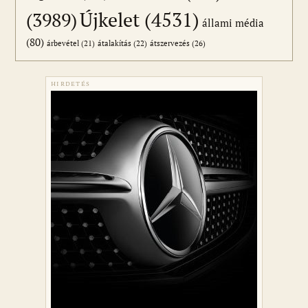
Újkelet
(4531)
(3989)
állami média
(80)
átszervezés
(26)
árbevétel
(21)
átalakítás
(22)
HIRDETÉS