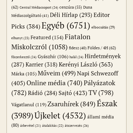
(62)
cenzúra
(55)
Duna
Central Médiacsoport
(24)
Editor
Déli Hírlap
(293)
Médiaszolgáltató
(41)
Egyéb
(6751)
Picks
(384)
elbocsátás
(29)
Fiatalon
Featured
(154)
elhunyt
(23)
Miskolczról
(1058)
Földes / 4H
(62)
fidesz
(40)
Hirdetmények
Gyászhír
(106)
főszerkesztő
(24)
halál
(24)
(287)
Karrier
(318)
Kerényi László
(363)
Műveim
(499)
Napi Schwezoff
Márka
(105)
Online média
(740)
Pályázatok
(405)
(782)
TV
(798)
Sajtó
(423)
Rádió
(284)
Észak
Zsaruhírek
(849)
Vágatlanul
(119)
Újkelet
(4532)
(3989)
állami média
(80)
átszervezés
(26)
árbevétel
(21)
átalakítás
(22)