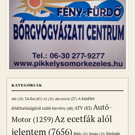
KATEGÓRIÁK
24.hu
(41)
akvizíció
(37)
A közélet
AI
(25)
4iG
(23)
Autó-
ATV
(83)
átláthatóságáról szóló törvény
(40)
Az ecetfák alól
Motor
(1259)
jelentem
(7656)
bíróság
Blikk
(25)
bírság
(25)