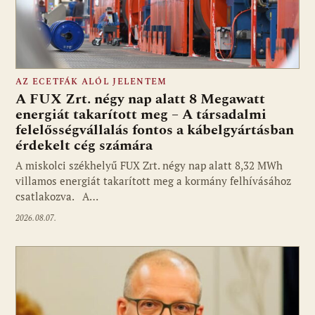
AZ ECETFÁK ALÓL JELENTEM
A FUX Zrt. négy nap alatt 8 Megawatt
energiát takarított meg – A társadalmi
felelősségvállalás fontos a kábelgyártásban
érdekelt cég számára
A miskolci székhelyű FUX Zrt. négy nap alatt 8,32 MWh
villamos energiát takarított meg a kormány felhívásához
csatlakozva. A…
2026.08.07.