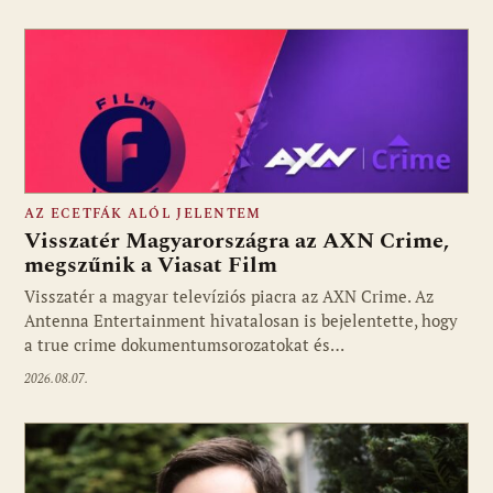
AZ ECETFÁK ALÓL JELENTEM
Visszatér Magyarországra az AXN Crime,
megszűnik a Viasat Film
Visszatér a magyar televíziós piacra az AXN Crime. Az
Fotó: media1.hu
Antenna Entertainment hivatalosan is bejelentette, hogy
a true crime dokumentumsorozatokat és…
2026.08.07.