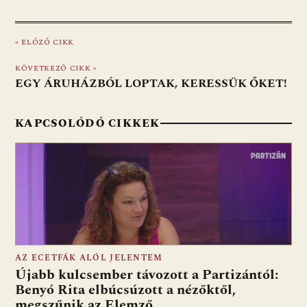
ac
b
h
e
m
in
ss
e
er
at
d
ai
t
za
« ELŐZŐ CIKK
b
s
di
l
m
o
A
t
e
KÖVETKEZŐ CIKK »
EGY ÁRUHÁZBÓL LOPTAK, KERESSÜK ŐKET!
o
p
g
k
p
KAPCSOLÓDÓ CIKKEK
AZ ECETFÁK ALÓL JELENTEM
Újabb kulcsember távozott a Partizántól:
Benyó Rita elbúcsúzott a nézőktől,
megszűnik az Elemző