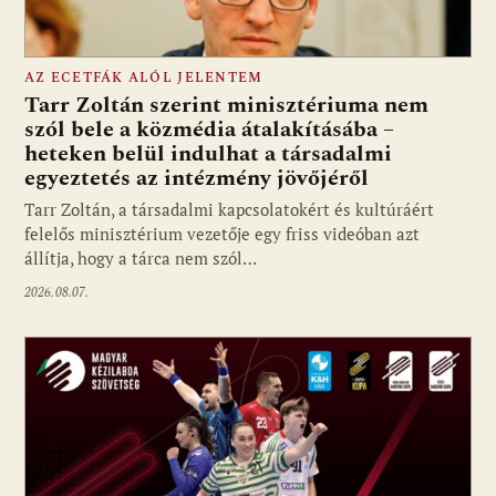
AZ ECETFÁK ALÓL JELENTEM
Tarr Zoltán szerint minisztériuma nem
szól bele a közmédia átalakításába –
heteken belül indulhat a társadalmi
Fotó: media1.hu
egyeztetés az intézmény jövőjéről
Tarr Zoltán, a társadalmi kapcsolatokért és kultúráért
felelős minisztérium vezetője egy friss videóban azt
állítja, hogy a tárca nem szól…
2026.08.07.