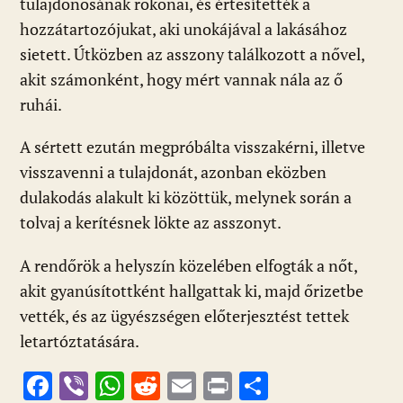
tulajdonosának rokonai, és értesítették a
hozzátartozójukat, aki unokájával a lakásához
sietett. Útközben az asszony találkozott a nővel,
akit számonként, hogy mért vannak nála az ő
ruhái.
A sértett ezután megpróbálta visszakérni, illetve
visszavenni a tulajdonát, azonban eközben
dulakodás alakult ki közöttük, melynek során a
tolvaj a kerítésnek lökte az asszonyt.
A rendőrök a helyszín közelében elfogták a nőt,
akit gyanúsítottként hallgattak ki, majd őrizetbe
vették, és az ügyészségen előterjesztést tettek
letartóztatására.
F
Vi
W
R
E
Pr
O