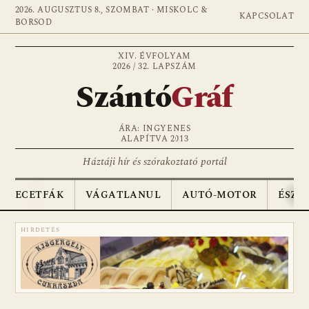
2026. AUGUSZTUS 8., SZOMBAT · MISKOLC &
KAPCSOLAT
BORSOD
XIV. ÉVFOLYAM
2026 / 32. LAPSZÁM
Szántó
Gráf
ÁRA: INGYENES
ALAPÍTVA 2013
Háztáji hír és szórakoztató portál
ECETFÁK
VÁGATLANUL
AUTÓ-MOTOR
ÉSZA
HIRDETÉS