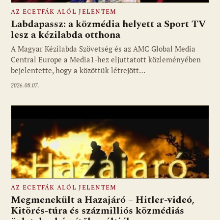
AZ ECETFÁK ALÓL JELENTEM
Labdapassz: a közmédia helyett a Sport TV
lesz a kézilabda otthona
A Magyar Kézilabda Szövetség és az AMC Global Media
Fotó: media1.hu
Central Europe a Media1-hez eljuttatott közleményében
bejelentette, hogy a közöttük létrejött…
2026.08.07.
AZ ECETFÁK ALÓL JELENTEM
Megmenekült a Hazajáró – Hitler-videó,
Kitörés-túra és százmilliós közmédiás