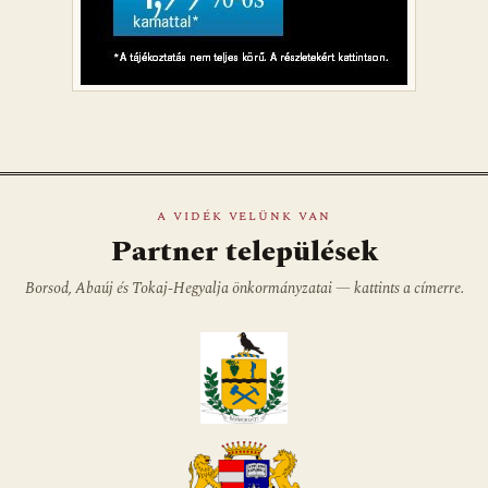
A VIDÉK VELÜNK VAN
Partner települések
Borsod, Abaúj és Tokaj-Hegyalja önkormányzatai — kattints a címerre.