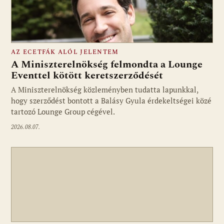
AZ ECETFÁK ALÓL JELENTEM
A Miniszterelnökség felmondta a Lounge
Eventtel kötött keretszerződését
A Miniszterelnökség közleményben tudatta lapunkkal,
Fotó: media1.hu
hogy szerződést bontott a Balásy Gyula érdekeltségei közé
tartozó Lounge Group cégével.
2026.08.07.