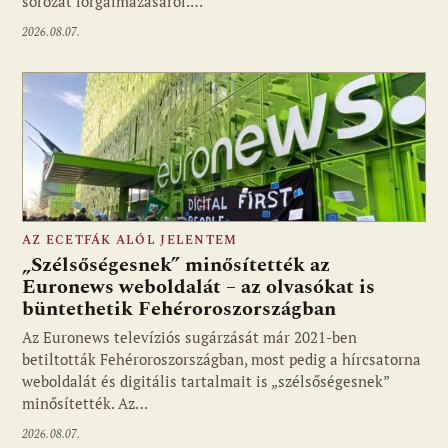
sorozat forgalmazásáról.…
2026.08.07.
AZ ECETFÁK ALÓL JELENTEM
„Szélsőségesnek” minősítették az
Euronews weboldalát – az olvasókat is
büntethetik Fehéroroszországban
Fotó: media1.hu
Az Euronews televíziós sugárzását már 2021-ben
betiltották Fehéroroszországban, most pedig a hírcsatorna
weboldalát és digitális tartalmait is „szélsőségesnek”
minősítették. Az…
2026.08.07.