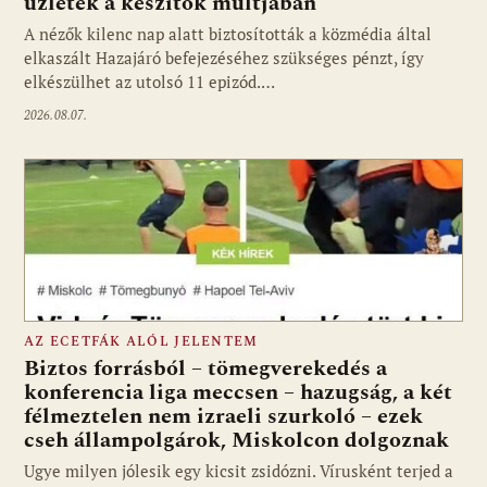
üzletek a készítők múltjában
Fotó: media1.hu
A nézők kilenc nap alatt biztosították a közmédia által
elkaszált Hazajáró befejezéséhez szükséges pénzt, így
elkészülhet az utolsó 11 epizód.…
2026.08.07.
AZ ECETFÁK ALÓL JELENTEM
Biztos forrásból – tömegverekedés a
konferencia liga meccsen – hazugság, a két
félmeztelen nem izraeli szurkoló – ezek
cseh állampolgárok, Miskolcon dolgoznak
Ugye milyen jólesik egy kicsit zsidózni. Vírusként terjed a