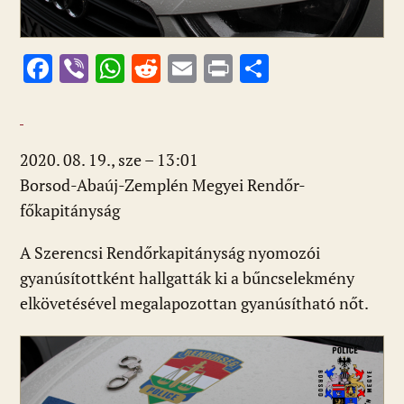
F
Vi
W
R
E
Pr
O
ac
b
h
e
m
in
ss
e
er
at
d
ai
t
za
b
s
di
l
m
2020. 08. 19., sze – 13:01
o
A
t
e
Borsod-Abaúj-Zemplén Megyei Rendőr-
o
p
g
főkapitányság
k
p
A Szerencsi Rendőrkapitányság nyomozói
gyanúsítottként hallgatták ki a bűncselekmény
elkövetésével megalapozottan gyanúsítható nőt.