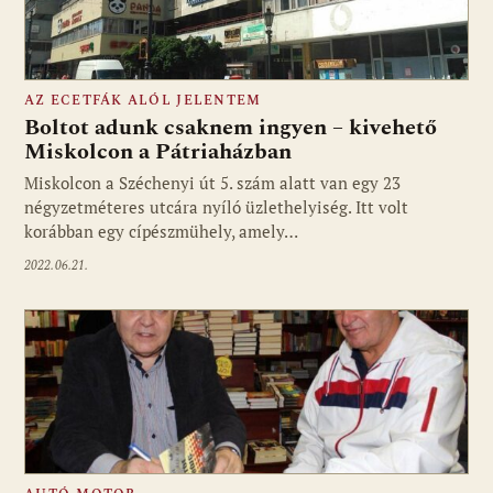
AZ ECETFÁK ALÓL JELENTEM
Boltot adunk csaknem ingyen – kivehető
Miskolcon a Pátriaházban
Miskolcon a Széchenyi út 5. szám alatt van egy 23
négyzetméteres utcára nyíló üzlethelyiség. Itt volt
korábban egy cípészmühely, amely…
2022.06.21.