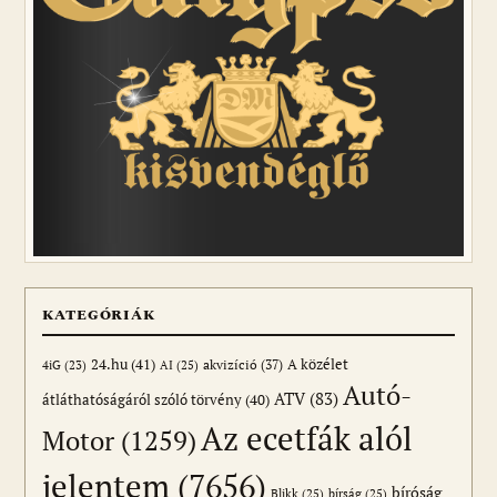
KATEGÓRIÁK
24.hu
(41)
akvizíció
(37)
A közélet
AI
(25)
4iG
(23)
Autó-
ATV
(83)
átláthatóságáról szóló törvény
(40)
Az ecetfák alól
Motor
(1259)
jelentem
(7656)
bíróság
Blikk
(25)
bírság
(25)