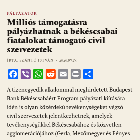
PÁLYÁZATOK
Milliós támogatásra
pályázhatnak a békéscsabai
fiatalokat támogató civil
szervezetek
ÍRTA: SZÁNTÓ ISTVÁN ·
2020.09.27.
F
Vi
W
R
E
Pr
O
ac
b
h
e
m
in
ss
A tizenegyedik alkalommal meghirdetett Budapest
e
er
at
d
ai
t
za
Bank Békéscsabáért Program pályázati kiírására
b
s
di
l
m
idén is olyan közérdekű tevékenységeket végző
o
A
t
e
civil szervezetek jelentkezhetnek, amelyek
o
p
g
tevékenységükkel Békéscsabához és közvetlen
k
p
agglomerációjához (Gerla, Mezőmegyer és Fényes