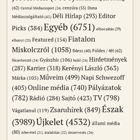
(62)
cenzúra
(55)
Duna
Central Médiacsoport
(24)
Editor
Déli Hírlap
(293)
Médiaszolgáltató
(41)
Egyéb
(6751)
Picks
(384)
elbocsátás
(29)
Fiatalon
Featured
(154)
elhunyt
(23)
Miskolczról
(1058)
Földes / 4H
(62)
fidesz
(40)
Hirdetmények
Gyászhír
(106)
főszerkesztő
(24)
halál
(24)
(287)
Karrier
(318)
Kerényi László
(363)
Műveim
(499)
Napi Schwezoff
Márka
(105)
Online média
(740)
Pályázatok
(405)
(782)
TV
(798)
Sajtó
(423)
Rádió
(284)
Észak
Zsaruhírek
(849)
Vágatlanul
(119)
Újkelet
(4532)
(3989)
állami média
(80)
átszervezés
(26)
árbevétel
(21)
átalakítás
(22)