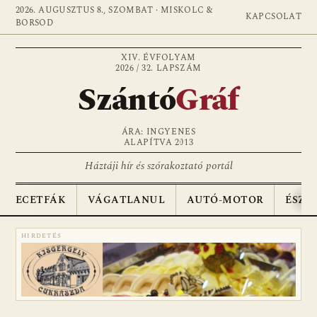
2026. AUGUSZTUS 8., SZOMBAT · MISKOLC &
KAPCSOLAT
BORSOD
XIV. ÉVFOLYAM
2026 / 32. LAPSZÁM
Szántó
Gráf
ÁRA: INGYENES
ALAPÍTVA 2013
Háztáji hír és szórakoztató portál
ECETFÁK
VÁGATLANUL
AUTÓ-MOTOR
ÉSZA
HIRDETÉS