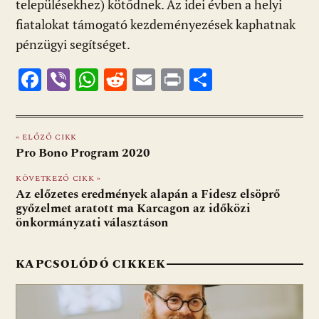
településekhez) kötődnek. Az idei évben a helyi
fiatalokat támogató kezdeményezések kaphatnak
pénzügyi segítséget.
F
Vi
W
R
E
Pr
O
ac
b
h
e
m
in
ss
e
er
at
d
ai
t
za
« ELŐZŐ CIKK
b
s
di
l
m
Pro Bono Program 2020
o
A
t
e
KÖVETKEZŐ CIKK »
o
p
g
Az előzetes eredmények alapán a Fidesz elsöprő
győzelmet aratott ma Karcagon az időközi
k
p
önkormányzati választáson
KAPCSOLÓDÓ CIKKEK