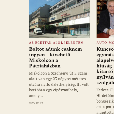
AZ ECETFÁK ALÓL JELENTEM
AUTÓ-M
Boltot adunk csaknem
Kuncso
ingyen – kivehető
egymás
Miskolcon a
alapelv
Pátriaházban
hiúság 
kitartó
Miskolcon a Széchenyi út 5. szám
nyílvá
alatt van egy 23 négyzetméteres
szolgál
utcára nyíló üzlethelyiség. Itt volt
korábban egy cípészmühely,
Kedves Ol
amely…
Hirdetőim
böngészik 
2022.06.21.
ezt a por
alapított