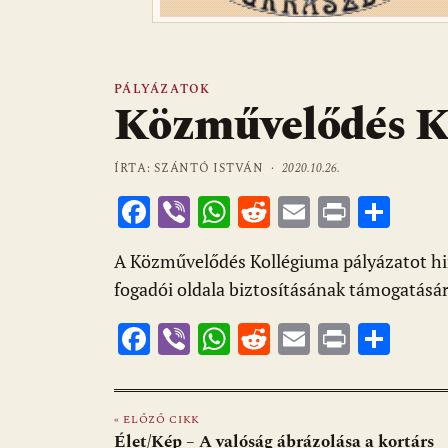
PÁLYÁZATOK
Közművelődés K
ÍRTA: SZÁNTÓ ISTVÁN ·
2020.10.26.
F
Vi
W
R
E
Pr
O
ac
b
h
e
m
in
ss
A Közművelődés Kollégiuma pályázatot hi
e
er
at
d
ai
t
za
fogadói oldala biztosításának támogatásár
b
s
di
l
m
F
Vi
W
R
E
Pr
O
o
A
t
e
ac
b
h
e
m
in
ss
o
p
g
e
er
at
d
ai
t
za
k
p
« ELŐZŐ CIKK
b
s
di
l
m
Élet/Kép – A valóság ábrázolása a kortárs