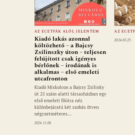
AZ ECETFÁK ALÓL JELENTEM
AZ ECET
Kiadó lakás azonnal
2024.03.25.
költözhető – a Bajcsy
Zsilinszky úton – teljesen
felújított csak igényes
bérlőnek – irodának is
alkalmas – első emeleti
utcafronton
Kiadó Miskolcon a Bajcsy Zsilinky
út 25 szám alatti társasházban egy
első emeleti főútra néz
különbejáratú két szobás ötven
négyzetméteres…
2024.11.08.