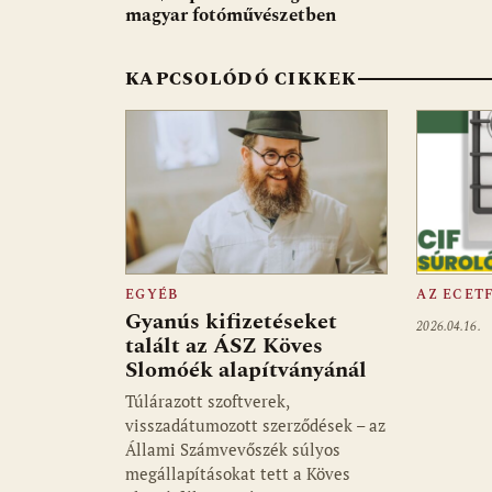
o
A
t
e
magyar fotóművészetben
o
p
g
KAPCSOLÓDÓ CIKKEK
k
p
EGYÉB
AZ ECET
Gyanús kifizetéseket
2026.04.16.
talált az ÁSZ Köves
Slomóék alapítványánál
Túlárazott szoftverek,
visszadátumozott szerződések – az
Állami Számvevőszék súlyos
megállapításokat tett a Köves