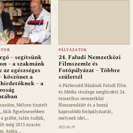
OTOR
PÁLYÁZATOK
rgó – segítsünk
24. Faludi Nemzetközi
on – a szakmánk
Filmszemle és
e az egészséges
Fotópályázat – Többre
– köszönet a
születtél
 hirdetőknek – a
A Párbeszéd Házának Faludi Film
nosság
és Média részlege meghirdeti 24.
atában
tematikus nemzetközi
vasóim, Mélyen tisztelt
filmszemléjét és a hozzá
, Akik figyelmesebben
kapcsolódó fotópályázatát,
a gráfot, talán tudják,
melynek idei…
tált még 2013 nyarán
2021.06.29.
am. Azóta…