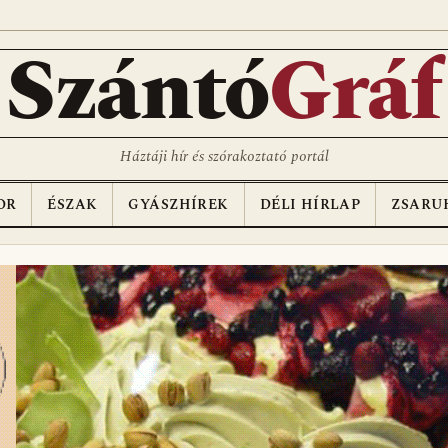
D
Szántó
Gráf
Háztáji hír és szórakoztató portál
OR
ÉSZAK
GYÁSZHÍREK
DÉLI HÍRLAP
ZSARU