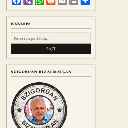
Facebook
Viber
WhatsApp
Reddit
Email
Print
Ossza
meg
KERESÉS
Keresés:
SZIGORÚAN BIZALMATLAN