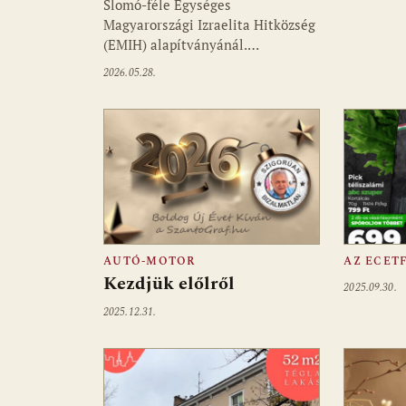
Slomó-féle Egységes
Magyarországi Izraelita Hitközség
(EMIH) alapítványánál.…
2026.05.28.
AUTÓ-MOTOR
AZ ECET
Kezdjük előlről
2025.09.30.
2025.12.31.