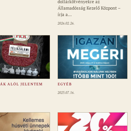
dollárkötvényekre az
Államadósság Kezelő Központ –
írja a…
2026.02.26.
FÁK ALÓL JELENTEM
EGYÉB
2025.07.16.