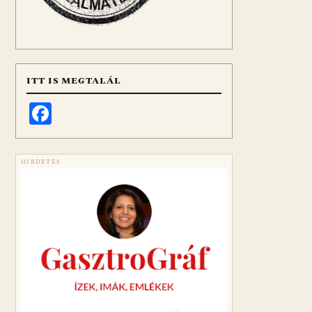
ITT IS MEGTALÁL
Facebook
HIRDETÉS