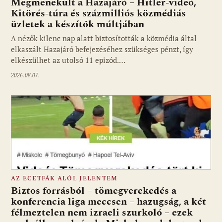
Megmenekült a Hazajáró – Hitler-videó,
Kitörés-túra és százmilliós közmédiás
üzletek a készítők múltjában
Fotó: media1.hu
A nézők kilenc nap alatt biztosították a közmédia által
elkaszált Hazajáró befejezéséhez szükséges pénzt, így
elkészülhet az utolsó 11 epizód.…
2026.08.07.
AZ ECETFÁK ALÓL JELENTEM
Biztos forrásból – tömegverekedés a
konferencia liga meccsen – hazugság, a két
félmeztelen nem izraeli szurkoló – ezek