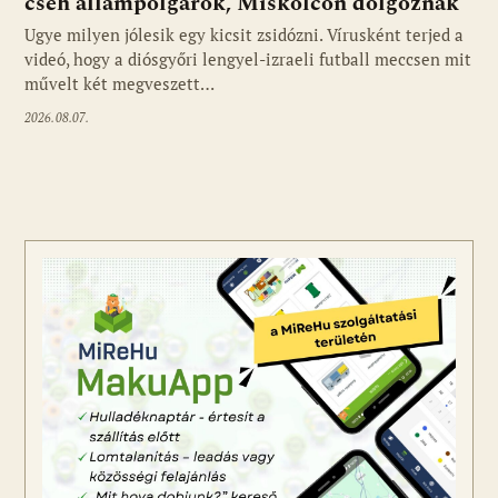
cseh állampolgárok, Miskolcon dolgoznak
Ugye milyen jólesik egy kicsit zsidózni. Vírusként terjed a
videó, hogy a diósgyőri lengyel-izraeli futball meccsen mit
művelt két megveszett…
2026.08.07.