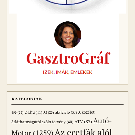
KATEGÓRIÁK
24.hu
(41)
akvizíció
(37)
A közélet
AI
(25)
4iG
(23)
Autó-
ATV
(83)
átláthatóságáról szóló törvény
(40)
Az ecetfák alól
Motor
(1259)