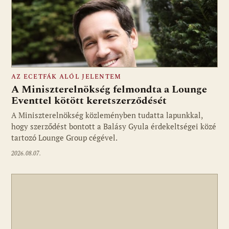
AZ ECETFÁK ALÓL JELENTEM
A Miniszterelnökség felmondta a Lounge
Eventtel kötött keretszerződését
A Miniszterelnökség közleményben tudatta lapunkkal,
Fotó: media1.hu
hogy szerződést bontott a Balásy Gyula érdekeltségei közé
tartozó Lounge Group cégével.
2026.08.07.