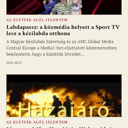
AZ ECETFÁK ALÓL JELENTEM
Labdapassz: a közmédia helyett a Sport TV
lesz a kézilabda otthona
A Magyar Kézilabda Szövetség és az AMC Global Media
Fotó: media1.hu
Central Europe a Media1-hez eljuttatott közleményében
bejelentette, hogy a közöttük létrejött…
2026.08.07.
AZ ECETFÁK ALÓL JELENTEM