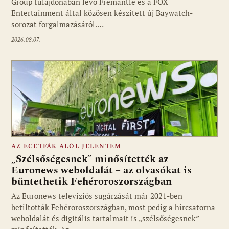
Group tulajdonában lévő Fremantle és a FOX
Fotó: media1.hu
Entertainment által közösen készített új Baywatch-
sorozat forgalmazásáról.…
2026.08.07.
AZ ECETFÁK ALÓL JELENTEM
„Szélsőségesnek” minősítették az
Euronews weboldalát – az olvasókat is
büntethetik Fehéroroszországban
Fotó: media1.hu
Az Euronews televíziós sugárzását már 2021-ben
betiltották Fehéroroszországban, most pedig a hírcsatorna
weboldalát és digitális tartalmait is „szélsőségesnek”