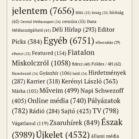
jelentem
(7656)
bíróság
Blikk
(25)
bírság
(25)
(62)
cenzúra
(55)
Duna
Central Médiacsoport
(24)
Editor
Déli Hírlap
(293)
Médiaszolgáltató
(41)
Egyéb
(6751)
Picks
(384)
elbocsátás
(29)
Fiatalon
Featured
(154)
elhunyt
(23)
Miskolczról
(1058)
Földes / 4H
(62)
fidesz
(40)
Hirdetmények
Gyászhír
(106)
főszerkesztő
(24)
halál
(24)
(287)
Karrier
(318)
Kerényi László
(363)
Műveim
(499)
Napi Schwezoff
Márka
(105)
Online média
(740)
Pályázatok
(405)
(782)
TV
(798)
Sajtó
(423)
Rádió
(284)
Észak
Zsaruhírek
(849)
Vágatlanul
(119)
Újkelet
(4532)
(3989)
állami média