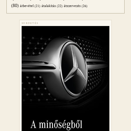
(80)
átszervezés
(26)
árbevétel
(21)
átalakítás
(22)
HIRDETÉS