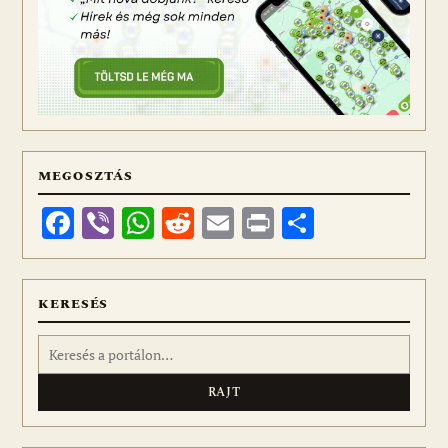
MEGOSZTÁS
Facebook
Viber
WhatsApp
Reddit
Email
Print
Ossza
meg
KERESÉS
Keresés: