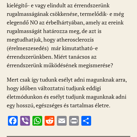
kielégítő- e vagy elindult az érrendszerünk
rugalmasságának csökkenése, termelődik- e még
elegendő NO az érbelhártyában, amely az ereink
rugalmasságát határozza meg, de azt is
megtudhatjuk, hogy atherosclerozis
(érelmeszesedés) már kimutatható-e
érrendszerünkben. Miért tanácsos az
érrendszerünk működésének megismerése?
Mert csak így tudunk esélyt adni magunknak arra,
hogy időben változtatni tudjunk eddigi
életmódunkon és esélyt tudjunk magunknak adni
egy hosszú, egészséges és tartalmas életre.
F
Vi
W
R
E
Pr
O
ac
b
h
e
m
in
ss