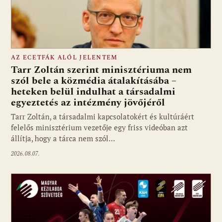
AZ ECETFÁK ALÓL JELENTEM
Tarr Zoltán szerint minisztériuma nem
szól bele a közmédia átalakításába –
heteken belül indulhat a társadalmi
Fotó: media1.hu
egyeztetés az intézmény jövőjéről
Tarr Zoltán, a társadalmi kapcsolatokért és kultúráért
felelős minisztérium vezetője egy friss videóban azt
állítja, hogy a tárca nem szól…
2026.08.07.