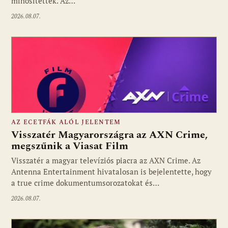
minősítették. Az…
2026.08.07.
AZ ECETFÁK ALÓL JELENTEM
Visszatér Magyarországra az AXN Crime,
megszűnik a Viasat Film
Visszatér a magyar televíziós piacra az AXN Crime. Az
Fotó: media1.hu
Antenna Entertainment hivatalosan is bejelentette, hogy
a true crime dokumentumsorozatokat és…
2026.08.07.