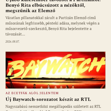
Benyó Rita elbúcsúzott a nézőktől,
megszűnik az Elemző
Fotó: media1.hu
Váratlan pillanatokkal zárult a Partizán Elemző című
műsorának legfrissebb, pénteki adása, melynek végén a
műsorvezető-szerkesztő, Benyó Rita bejelentette a
távozását…
2026.08.07.
AZ ECETFÁK ALÓL JELENTEM
Új Baywatch-sorozatot készít az RTL
Nagyszabású nemzetközi megállapodás született az RTL