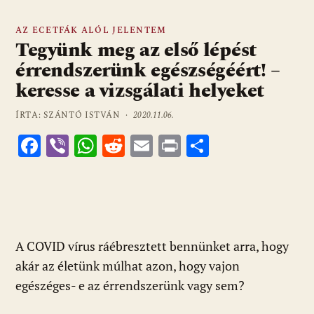
AZ ECETFÁK ALÓL JELENTEM
Tegyünk meg az első lépést
érrendszerünk egészségéért! –
keresse a vizsgálati helyeket
ÍRTA: SZÁNTÓ ISTVÁN ·
2020.11.06.
F
Vi
W
R
E
Pr
O
ac
b
h
e
m
in
ss
e
er
at
d
ai
t
za
b
s
di
l
m
o
A
t
e
A COVID vírus ráébresztett bennünket arra, hogy
o
p
g
akár az életünk múlhat azon, hogy vajon
k
p
egészéges- e az érrendszerünk vagy sem?