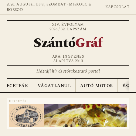
2026. AUGUSZTUS 8., SZOMBAT · MISKOLC &
KAPCSOLAT
BORSOD
XIV. ÉVFOLYAM
2026 / 32. LAPSZÁM
Szántó
Gráf
ÁRA: INGYENES
ALAPÍTVA 2013
Háztáji hír és szórakoztató portál
ECETFÁK
VÁGATLANUL
AUTÓ-MOTOR
ÉSZA
HIRDETÉS