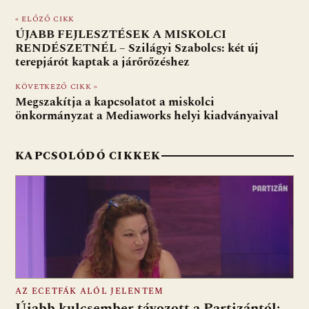
e
er
at
d
ai
t
za
« ELŐZŐ CIKK
b
s
di
l
m
ÚJABB FEJLESZTÉSEK A MISKOLCI
o
A
t
e
RENDÉSZETNÉL – Szilágyi Szabolcs: két új
terepjárót kaptak a járőrőzéshez
o
p
g
KÖVETKEZŐ CIKK »
k
p
Megszakítja a kapcsolatot a miskolci
önkormányzat a Mediaworks helyi kiadványaival
KAPCSOLÓDÓ CIKKEK
AZ ECETFÁK ALÓL JELENTEM
Újabb kulcsember távozott a Partizántól: