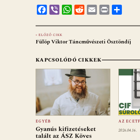
F
Vi
W
R
E
Pr
O
ac
b
h
e
m
in
ss
e
er
at
d
ai
t
za
« ELŐZŐ CIKK
b
s
di
l
m
Fülöp Viktor Táncművészeti Ösztöndíj
o
A
t
e
o
p
g
KAPCSOLÓDÓ CIKKEK
k
p
EGYÉB
AZ ECET
Gyanús kifizetéseket
2026.04.16.
talált az ÁSZ Köves