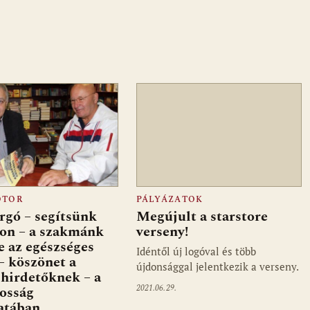
OTOR
PÁLYÁZATOK
rgó – segítsünk
Megújult a starstore
on – a szakmánk
verseny!
e az egészséges
Idéntől új logóval és több
– köszönet a
újdonsággal jelentkezik a verseny.
 hirdetőknek – a
2021.06.29.
nosság
atában