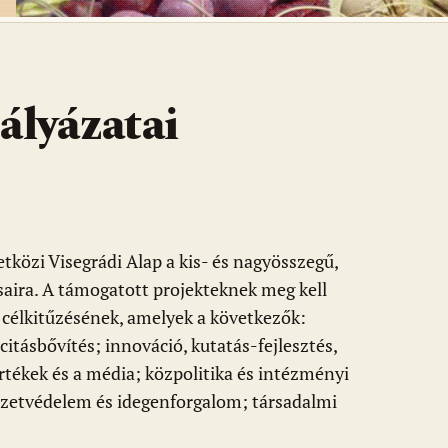
ályázatai
tközi Visegrádi Alap a kis- és nagyösszegű,
saira. A támogatott projekteknek meg kell
y célkitűzésének, amelyek a következők:
citásbővítés; innováció, kutatás-fejlesztés,
rtékek és a média; közpolitika és intézményi
yezetvédelem és idegenforgalom; társadalmi