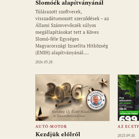
Slomóék alapítványánál
Túlárazott szoftverek,
visszadátumozott szerződések – az
Állami Számvevőszék súlyos
megállapításokat tett a Köves
Slomó-féle Egységes
Magyarországi Izraelita Hitközség
(EMIH) alapítványánál.…
2026.05.28.
AUTÓ-MOTOR
AZ ECET
Kezdjük előlről
2025.09.30.