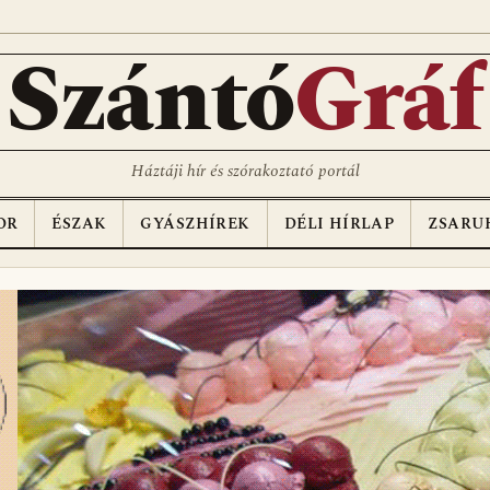
Szántó
Gráf
Háztáji hír és szórakoztató portál
OR
ÉSZAK
GYÁSZHÍREK
DÉLI HÍRLAP
ZSARU