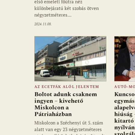
első emeleti főútra néz
különbejáratú két szobás ötven
négyzetméteres…
2024.11.08.
AZ ECETFÁK ALÓL JELENTEM
AUTÓ-M
Boltot adunk csaknem
Kuncso
ingyen – kivehető
egymás
Miskolcon a
alapelv
Pátriaházban
hiúság 
kitartó
Miskolcon a Széchenyi út 5. szám
nyílvá
alatt van egy 23 négyzetméteres
szolgál