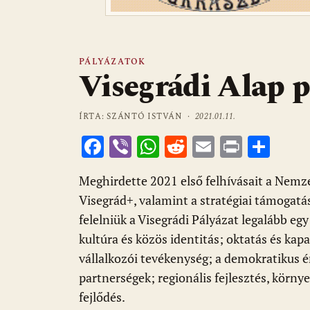
PÁLYÁZATOK
Visegrádi Alap p
ÍRTA: SZÁNTÓ ISTVÁN ·
2021.01.11.
F
Vi
W
R
E
Pr
O
ac
b
h
e
m
in
ss
Meghirdette 2021 első felhívásait a Nemze
e
er
at
d
ai
t
za
Visegrád+, valamint a stratégiai támogatá
b
s
di
l
m
felelniük a Visegrádi Pályázat legalább eg
o
A
t
e
kultúra és közös identitás; oktatás és kapa
o
p
g
vállalkozói tevékenység; a demokratikus é
k
p
partnerségek; regionális fejlesztés, körn
fejlődés.