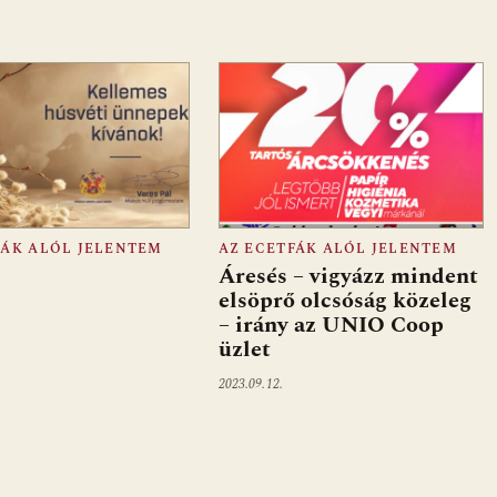
FÁK ALÓL JELENTEM
AZ ECETFÁK ALÓL JELENTEM
Áresés – vigyázz mindent
elsöprő olcsóság közeleg
– irány az UNIO Coop
üzlet
2023.09.12.