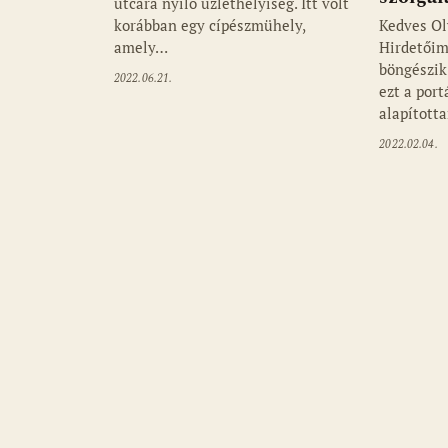
utcára nyíló üzlethelyiség. Itt volt
korábban egy cípészmühely,
Kedves Ol
amely…
Hirdetőim
böngészik 
2022.06.21.
ezt a por
alapított
2022.02.04.