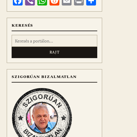
Facebook
Viber
WhatsApp
Reddit
Email
Print
Ossza
meg
KERESÉS
Keresés:
SZIGORÚAN BIZALMATLAN