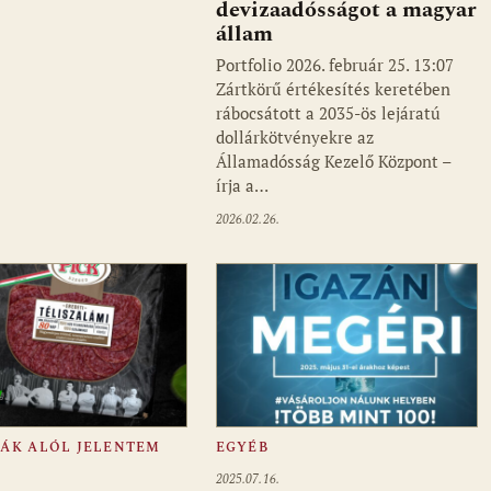
devizaadósságot a magyar
állam
Portfolio 2026. február 25. 13:07
Zártkörű értékesítés keretében
rábocsátott a 2035-ös lejáratú
dollárkötvényekre az
Államadósság Kezelő Központ –
írja a…
2026.02.26.
FÁK ALÓL JELENTEM
EGYÉB
2025.07.16.