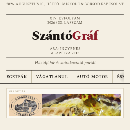
2026. AUGUSZTUS 10., HÉTFŐ · MISKOLC & BORSOD
KAPCSOLAT
XIV. ÉVFOLYAM
2026 / 33. LAPSZÁM
Szántó
Gráf
ÁRA: INGYENES
ALAPÍTVA 2013
Háztáji hír és szórakoztató portál
ECETFÁK
VÁGATLANUL
AUTÓ-MOTOR
ÉSZA
HIRDETÉS