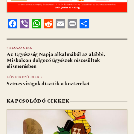
F
Vi
W
R
E
Pr
O
ac
b
h
e
m
in
ss
e
er
at
d
ai
t
za
« ELŐZŐ CIKK
b
s
di
l
m
Az Ügyészség Napja alkalmából az alábbi,
o
A
t
e
Miskolcon dolgozó ügyészek részesültek
elismerésben
o
p
g
KÖVETKEZŐ CIKK »
k
p
Színes virágok díszítik a köztereket
KAPCSOLÓDÓ CIKKEK