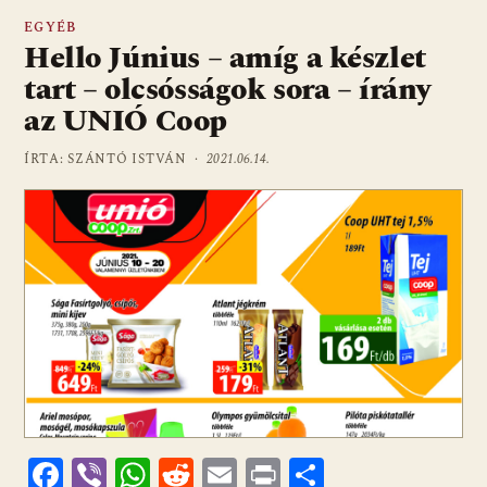
EGYÉB
Hello Június – amíg a készlet
tart – olcsósságok sora – írány
az UNIÓ Coop
ÍRTA: SZÁNTÓ ISTVÁN ·
2021.06.14.
F
Vi
W
R
E
Pr
O