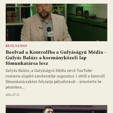
BEOLVADÁS
Beolvad a Kontrollba a Gulyáságyú Média –
Gulyás Balázs a kormányközeli lap
főmunkatársa lesz
Gulyás Balázs, a Gulyáságyú Média nevű YouTube-
csatorna alapító szerkesztője augusztus 1-jétől a Kontroll
főmunkatársaként folytatja pályafutását – jelentette be
pénteken…
2026.07.31.