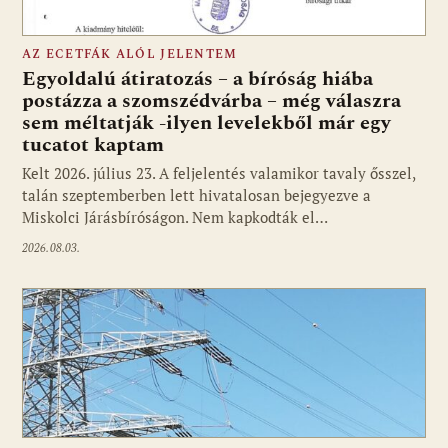
AZ ECETFÁK ALÓL JELENTEM
Egyoldalú átiratozás – a bíróság hiába
postázza a szomszédvárba – még válaszra
sem méltatják -ilyen levelekből már egy
tucatot kaptam
Kelt 2026. július 23. A feljelentés valamikor tavaly ősszel,
talán szeptemberben lett hivatalosan bejegyezve a
Miskolci Járásbíróságon. Nem kapkodták el…
2026.08.03.