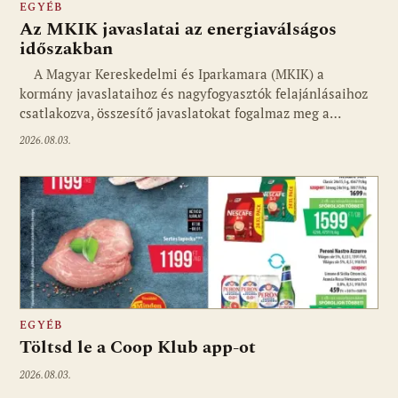
EGYÉB
Az MKIK javaslatai az energiaválságos
időszakban
A Magyar Kereskedelmi és Iparkamara (MKIK) a
kormány javaslataihoz és nagyfogyasztók felajánlásaihoz
csatlakozva, összesítő javaslatokat fogalmaz meg a…
2026.08.03.
EGYÉB
Töltsd le a Coop Klub app-ot
2026.08.03.