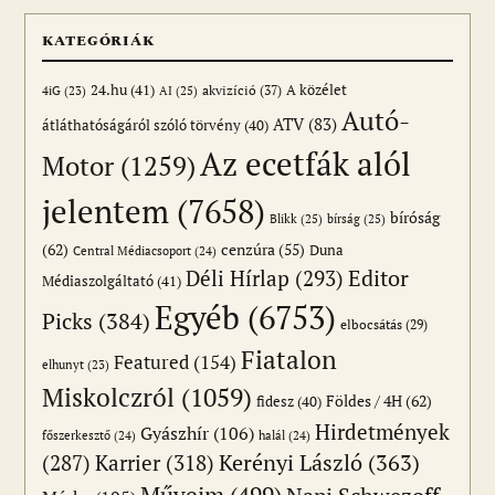
KATEGÓRIÁK
24.hu
(41)
akvizíció
(37)
A közélet
AI
(25)
4iG
(23)
Autó-
ATV
(83)
átláthatóságáról szóló törvény
(40)
Az ecetfák alól
Motor
(1259)
jelentem
(7658)
bíróság
Blikk
(25)
bírság
(25)
(62)
cenzúra
(55)
Duna
Central Médiacsoport
(24)
Editor
Déli Hírlap
(293)
Médiaszolgáltató
(41)
Egyéb
(6753)
Picks
(384)
elbocsátás
(29)
Fiatalon
Featured
(154)
elhunyt
(23)
Miskolczról
(1059)
Földes / 4H
(62)
fidesz
(40)
Hirdetmények
Gyászhír
(106)
főszerkesztő
(24)
halál
(24)
(287)
Karrier
(318)
Kerényi László
(363)