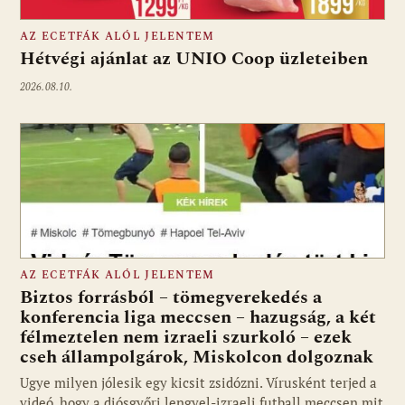
AZ ECETFÁK ALÓL JELENTEM
Hétvégi ajánlat az UNIO Coop üzleteiben
2026.08.10.
AZ ECETFÁK ALÓL JELENTEM
Biztos forrásból – tömegverekedés a
konferencia liga meccsen – hazugság, a két
félmeztelen nem izraeli szurkoló – ezek
cseh állampolgárok, Miskolcon dolgoznak
Ugye milyen jólesik egy kicsit zsidózni. Vírusként terjed a
videó, hogy a diósgyőri lengyel-izraeli futball meccsen mit