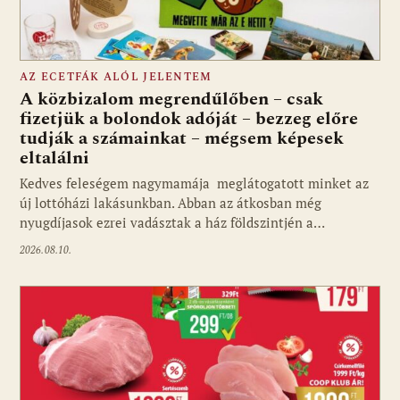
AZ ECETFÁK ALÓL JELENTEM
A közbizalom megrendűlőben – csak
fizetjük a bolondok adóját – bezzeg előre
tudják a számainkat – mégsem képesek
eltalálni
Kedves feleségem nagymamája meglátogatott minket az
új lottóházi lakásunkban. Abban az átkosban még
nyugdíjasok ezrei vadásztak a ház földszintjén a…
2026.08.10.