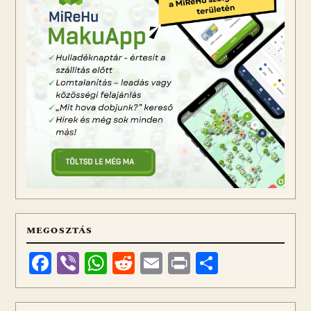
MEGOSZTÁS
Facebook
Viber
WhatsApp
Reddit
Email
Print
Ossza
meg