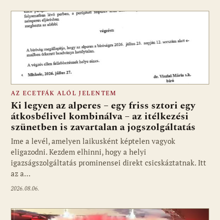
AZ ECETFÁK ALÓL JELENTEM
Ki legyen az alperes – egy friss sztori egy
átkosbélivel kombinálva – az itélkezési
szünetben is zavartalan a jogszolgáltatás
Ime a levél, amelyen laikusként képtelen vagyok
eligazodni. Kezdem elhinni, hogy a helyi
igazságszolgáltatás prominensei direkt csicskáztatnak. Itt
az a…
2026.08.06.