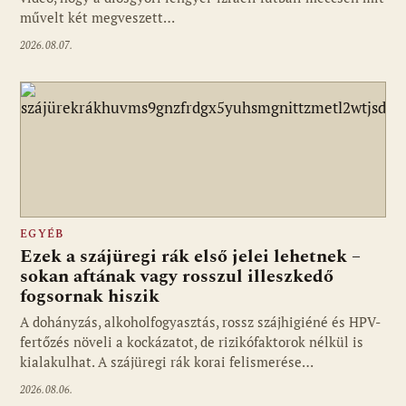
művelt két megveszett…
2026.08.07.
EGYÉB
Ezek a szájüregi rák első jelei lehetnek –
sokan aftának vagy rosszul illeszkedő
fogsornak hiszik
A dohányzás, alkoholfogyasztás, rossz szájhigiéné és HPV-
fertőzés növeli a kockázatot, de rizikófaktorok nélkül is
kialakulhat. A szájüregi rák korai felismerése…
2026.08.06.