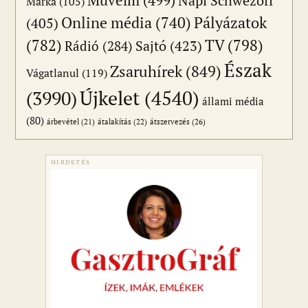
Műveim
(499)
Napi Schwezoff
Márka
(105)
Online média
(740)
Pályázatok
(405)
(782)
TV
(798)
Sajtó
(423)
Rádió
(284)
Észak
Zsaruhírek
(849)
Vágatlanul
(119)
Újkelet
(4540)
(3990)
állami média
(80)
átszervezés
(26)
árbevétel
(21)
átalakítás
(22)
HIRDETÉS