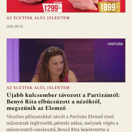
AZ ECETFÁK ALÓL JELENTEM
2026.08.10.
AZ ECETFÁK ALÓL JELENTEM
Újabb kulcsember távozott a Partizántól:
Benyó Rita elbúcsúzott a nézőktől,
megszűnik az Elemző
Fotó: media1.hu
Váratlan pillanatokkal zárult a Partizán Elemző című
műsorának legfrissebb, pénteki adása, melynek végén a
műsorvezető-szerkesztő, Benyó Rita bejelentette a