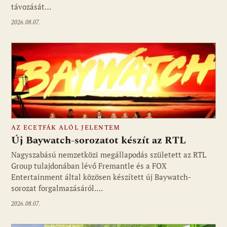
távozását…
2026.08.07.
AZ ECETFÁK ALÓL JELENTEM
Új Baywatch-sorozatot készít az RTL
Nagyszabású nemzetközi megállapodás született az RTL
Group tulajdonában lévő Fremantle és a FOX
Fotó: media1.hu
Entertainment által közösen készített új Baywatch-
sorozat forgalmazásáról.…
2026.08.07.