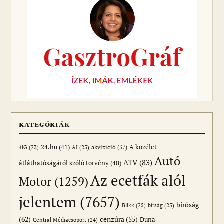
KATEGÓRIÁK
24.hu
(41)
akvizíció
(37)
A közélet
AI
(25)
4iG
(23)
Autó-
ATV
(83)
átláthatóságáról szóló törvény
(40)
Az ecetfák alól
Motor
(1259)
jelentem
(7657)
bíróság
Blikk
(25)
bírság
(25)
(62)
cenzúra
(55)
Duna
Central Médiacsoport
(24)