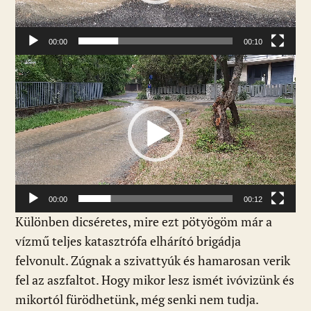
l
e
j
00:00
00:10
á
V
t
i
s
d
z
e
ó
ó
l
e
j
00:00
00:12
á
Különben dicséretes, mire ezt pötyögöm már a
t
vízmű teljes katasztrófa elhárító brigádja
s
felvonult. Zúgnak a szivattyúk és hamarosan verik
z
fel az aszfaltot. Hogy mikor lesz ismét ivóvizünk és
ó
mikortól fürödhetünk, még senki nem tudja.