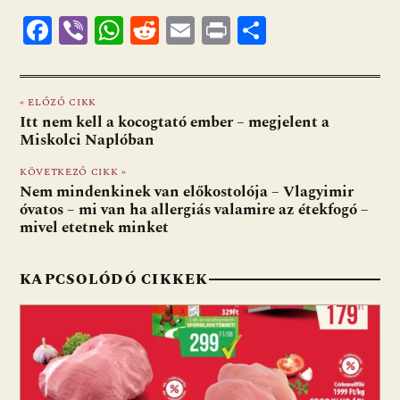
F
Vi
W
R
E
Pr
O
ac
b
h
e
m
in
ss
e
er
at
d
ai
t
za
« ELŐZŐ CIKK
b
s
di
l
m
Itt nem kell a kocogtató ember – megjelent a
o
A
t
e
Miskolci Naplóban
o
p
g
KÖVETKEZŐ CIKK »
Nem mindenkinek van előkostolója – Vlagyimir
k
p
óvatos – mi van ha allergiás valamire az étekfogó –
mivel etetnek minket
KAPCSOLÓDÓ CIKKEK