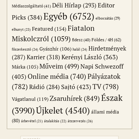
Editor
Déli Hírlap
(293)
Médiaszolgáltató
(41)
Egyéb
(6752)
Picks
(384)
elbocsátás
(29)
Fiatalon
Featured
(154)
elhunyt
(23)
Miskolczról
(1059)
Földes / 4H
(62)
fidesz
(40)
Hirdetmények
Gyászhír
(106)
főszerkesztő
(24)
halál
(24)
(287)
Karrier
(318)
Kerényi László
(363)
Műveim
(499)
Napi Schwezoff
Márka
(105)
Online média
(740)
Pályázatok
(405)
(782)
TV
(798)
Sajtó
(423)
Rádió
(284)
Észak
Zsaruhírek
(849)
Vágatlanul
(119)
Újkelet
(4540)
(3990)
állami média
(80)
átszervezés
(26)
árbevétel
(21)
átalakítás
(22)