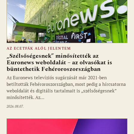
AZ ECETFÁK ALÓL JELENTEM
„Szélsőségesnek” minősítették az
Euronews weboldalát – az olvasókat is
büntethetik Fehéroroszországban
Fotó: media1.hu
Az Euronews televíziós sugárzását már 2021-ben
betiltották Fehéroroszországban, most pedig a hírcsatorna
weboldalát és digitális tartalmait is „szélsőségesnek”
minősítették. Az…
2026.08.07.