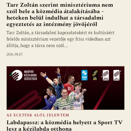
Tarr Zoltán szerint minisztériuma nem
szól bele a közmédia átalakításába –
heteken belül indulhat a társadalmi
Fotó: media1.hu
egyeztetés az intézmény jövőjéről
Tarr Zoltán, a társadalmi kapcsolatokért és kultúráért
felelős minisztérium vezetője egy friss videóban azt
állítja, hogy a tárca nem szól…
2026.08.07.
AZ ECETFÁK ALÓL JELENTEM
Labdapassz: a közmédia helyett a Sport TV
lesz a kézilabda otthona