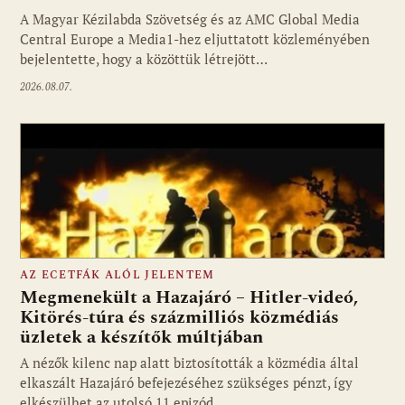
A Magyar Kézilabda Szövetség és az AMC Global Media
Fotó: media1.hu
Central Europe a Media1-hez eljuttatott közleményében
bejelentette, hogy a közöttük létrejött…
2026.08.07.
AZ ECETFÁK ALÓL JELENTEM
Megmenekült a Hazajáró – Hitler-videó,
Kitörés-túra és százmilliós közmédiás
üzletek a készítők múltjában
Fotó: media1.hu
A nézők kilenc nap alatt biztosították a közmédia által
elkaszált Hazajáró befejezéséhez szükséges pénzt, így
elkészülhet az utolsó 11 epizód.…