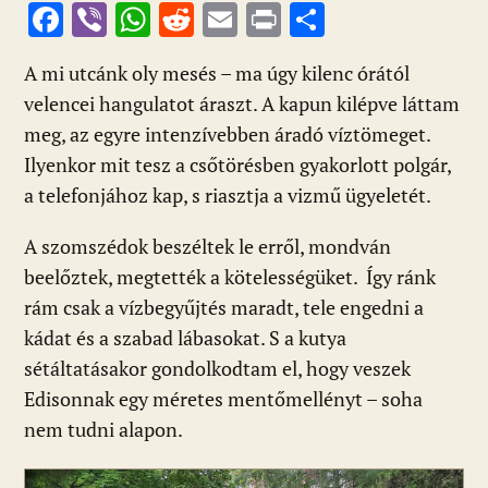
F
Vi
W
R
E
Pr
O
ac
b
h
e
m
in
ss
A mi utcánk oly mesés – ma úgy kilenc órától
e
er
at
d
ai
t
za
velencei hangulatot áraszt. A kapun kilépve láttam
b
s
di
l
m
meg, az egyre intenzívebben áradó víztömeget.
o
A
t
e
Ilyenkor mit tesz a csőtörésben gyakorlott polgár,
o
p
g
a telefonjához kap, s riasztja a vizmű ügyeletét.
k
p
A szomszédok beszéltek le erről, mondván
beelőztek, megtették a kötelességüket. Így ránk
rám csak a vízbegyűjtés maradt, tele engedni a
kádat és a szabad lábasokat. S a kutya
sétáltatásakor gondolkodtam el, hogy veszek
Edisonnak egy méretes mentőmellényt – soha
nem tudni alapon.