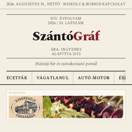
2026. AUGUSZTUS 10., HÉTFŐ · MISKOLC & BORSOD
KAPCSOLAT
XIV. ÉVFOLYAM
2026 / 33. LAPSZÁM
Szántó
Gráf
ÁRA: INGYENES
ALAPÍTVA 2013
Háztáji hír és szórakoztató portál
ECETFÁK
VÁGATLANUL
AUTÓ-MOTOR
ÉSZA
HIRDETÉS