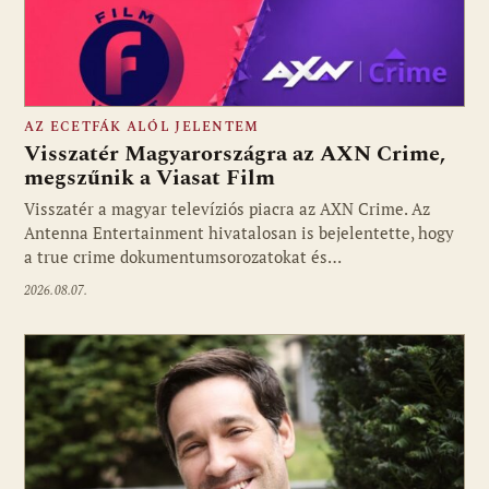
AZ ECETFÁK ALÓL JELENTEM
Visszatér Magyarországra az AXN Crime,
megszűnik a Viasat Film
Visszatér a magyar televíziós piacra az AXN Crime. Az
Fotó: media1.hu
Antenna Entertainment hivatalosan is bejelentette, hogy
a true crime dokumentumsorozatokat és…
2026.08.07.