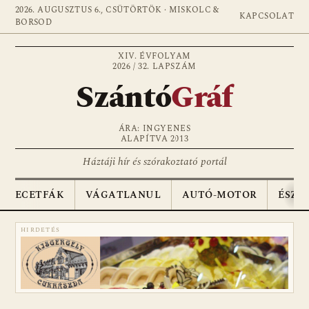
2026. AUGUSZTUS 6., CSÜTÖRTÖK · MISKOLC &
KAPCSOLAT
BORSOD
XIV. ÉVFOLYAM
2026 / 32. LAPSZÁM
Szántó
Gráf
ÁRA: INGYENES
ALAPÍTVA 2013
Háztáji hír és szórakoztató portál
ECETFÁK
VÁGATLANUL
AUTÓ-MOTOR
ÉSZA
HIRDETÉS