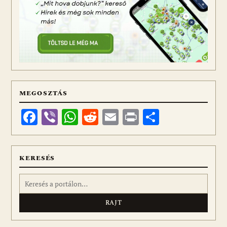
MEGOSZTÁS
Facebook
Viber
WhatsApp
Reddit
Email
Print
Ossza
meg
KERESÉS
Keresés: