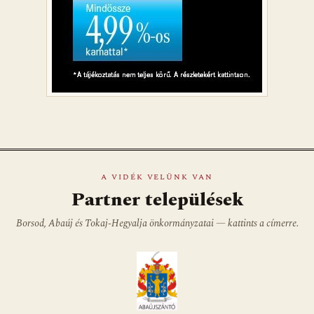
A VIDÉK VELÜNK VAN
Partner települések
Borsod, Abaúj és Tokaj-Hegyalja önkormányzatai — kattints a címerre.