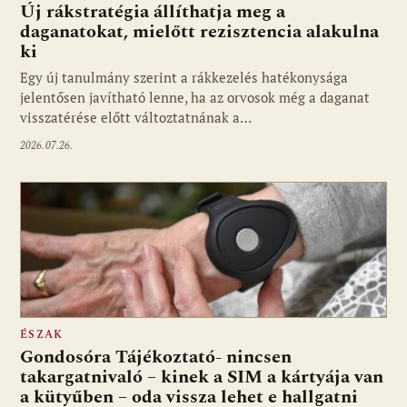
Új rákstratégia állíthatja meg a
daganatokat, mielőtt rezisztencia alakulna
ki
Egy új tanulmány szerint a rákkezelés hatékonysága
jelentősen javítható lenne, ha az orvosok még a daganat
visszatérése előtt változtatnának a…
2026.07.26.
ÉSZAK
Gondosóra Tájékoztató- nincsen
takargatnivaló – kinek a SIM a kártyája van
a kütyűben – oda vissza lehet e hallgatni