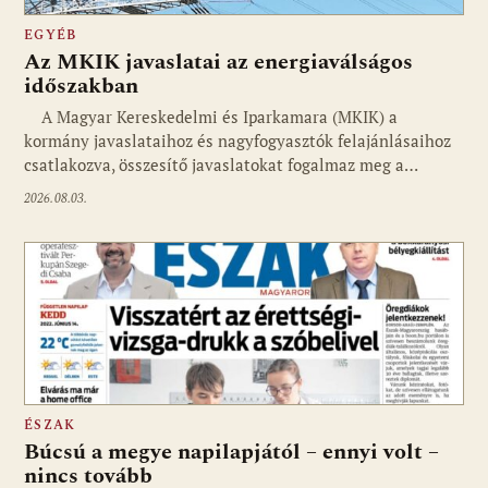
EGYÉB
Az MKIK javaslatai az energiaválságos
időszakban
A Magyar Kereskedelmi és Iparkamara (MKIK) a
kormány javaslataihoz és nagyfogyasztók felajánlásaihoz
csatlakozva, összesítő javaslatokat fogalmaz meg a…
2026.08.03.
ÉSZAK
Búcsú a megye napilapjától – ennyi volt –
nincs tovább