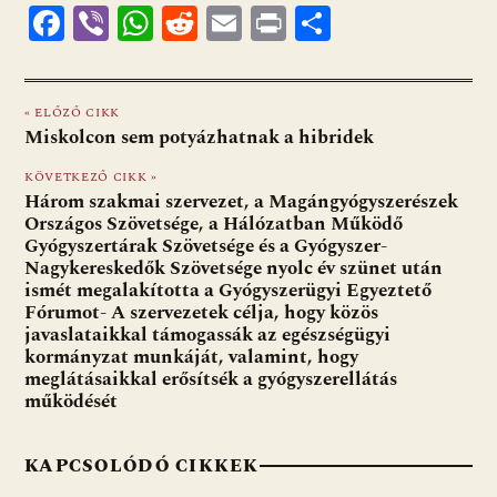
F
Vi
W
R
E
Pr
O
ac
b
h
e
m
in
ss
e
er
at
d
ai
t
za
« ELŐZŐ CIKK
b
s
di
l
m
Miskolcon sem potyázhatnak a hibridek
o
A
t
e
KÖVETKEZŐ CIKK »
o
p
g
Három szakmai szervezet, a Magángyógyszerészek
Országos Szövetsége, a Hálózatban Működő
k
p
Gyógyszertárak Szövetsége és a Gyógyszer-
Nagykereskedők Szövetsége nyolc év szünet után
ismét megalakította a Gyógyszerügyi Egyeztető
Fórumot- A szervezetek célja, hogy közös
javaslataikkal támogassák az egészségügyi
kormányzat munkáját, valamint, hogy
meglátásaikkal erősítsék a gyógyszerellátás
működését
KAPCSOLÓDÓ CIKKEK