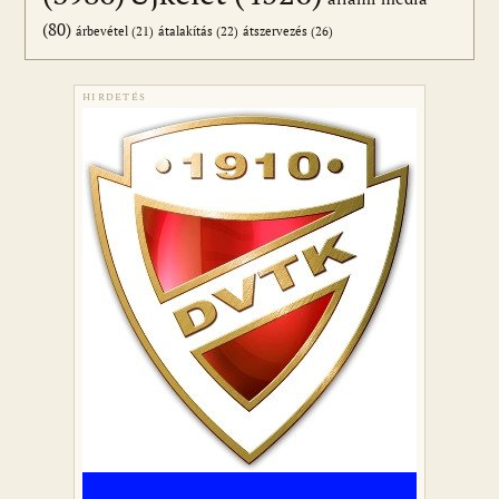
(80)
átszervezés
(26)
árbevétel
(21)
átalakítás
(22)
HIRDETÉS