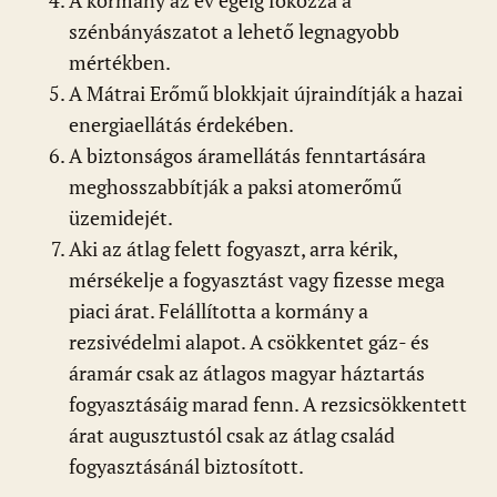
A kormány az év égéig fokozza a
szénbányászatot a lehető legnagyobb
mértékben.
A Mátrai Erőmű blokkjait újraindítják a hazai
energiaellátás érdekében.
A biztonságos áramellátás fenntartására
meghosszabbítják a paksi atomerőmű
üzemidejét.
Aki az átlag felett fogyaszt, arra kérik,
mérsékelje a fogyasztást vagy fizesse mega
piaci árat. Felállította a kormány a
rezsivédelmi alapot. A csökkentet gáz- és
áramár csak az átlagos magyar háztartás
fogyasztásáig marad fenn. A rezsicsökkentett
árat augusztustól csak az átlag család
fogyasztásánál biztosított.