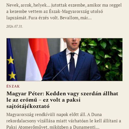
Nevek, arcok, helyek… jutottak eszembe, amikor ma reggel
a kezembe vettem az Észak-Magyarország utolsó
lapszámát. Fura érzés volt. Bevallom, már…
2026.07.31.
ÉSZAK
Magyar Péter: Kedden vagy szerdán állhat
le az erőmű – ez volt a paksi
sajtótájékoztató
Magyarország rendkívüli napok előtt áll. A Duna
rekordalacsony vízállása miatt várhatóan le kell állítani a
Paksi Atomerőművet, miközben a Dunamenti…