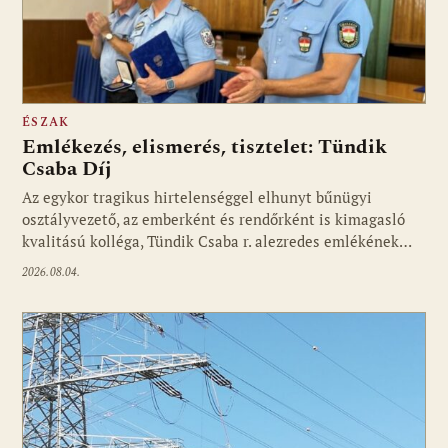
ÉSZAK
Emlékezés, elismerés, tisztelet: Tündik
Csaba Díj
Az egykor tragikus hirtelenséggel elhunyt bűnügyi
osztályvezető, az emberként és rendőrként is kimagasló
kvalitású kolléga, Tündik Csaba r. alezredes emlékének…
2026.08.04.