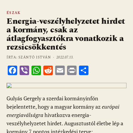
ÉSZAK
Energia-veszélyhelyzetet hirdet
a kormány, csak az
átlagfogyasztókra vonatkozik a
rezsicsökkentés
ÍRTA: SZÁNTÓ ISTVÁN ·
2022.07.13.
F
Vi
W
R
E
Pr
O
ac
b
h
e
m
in
ss
e
er
at
d
ai
t
za
b
s
di
l
m
Gulyás Gergely a szerdai kormányinfón
o
A
t
e
bejelentette, hogy a magyar kormány az
európai
energiaválságra
hivatkozva energia-
o
p
g
veszélyhelyzetet hirdet. Augusztustól életbe lép a
k
p
kormány 7 pontos intézkedési terve: