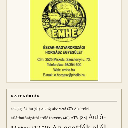
KATEGÓRIÁK
24.hu
(41)
akvizíció
(37)
A közélet
AI
(25)
4iG
(23)
Autó-
ATV
(83)
átláthatóságáról szóló törvény
(40)
Az ecetfák alól