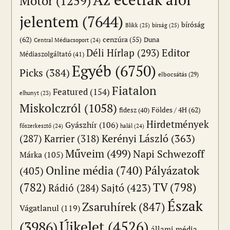
Motor
(1259)
jelentem
(7644)
bíróság
Blikk
(25)
bírság
(25)
(62)
cenzúra
(55)
Duna
Central Médiacsoport
(24)
Editor
Déli Hírlap
(293)
Médiaszolgáltató
(41)
Egyéb
(6750)
Picks
(384)
elbocsátás
(29)
Fiatalon
Featured
(154)
elhunyt
(23)
Miskolczról
(1058)
Földes / 4H
(62)
fidesz
(40)
Hirdetmények
Gyászhír
(106)
főszerkesztő
(24)
halál
(24)
(287)
Karrier
(318)
Kerényi László
(363)
Műveim
(499)
Napi Schwezoff
Márka
(105)
Online média
(740)
Pályázatok
(405)
(782)
TV
(798)
Sajtó
(423)
Rádió
(284)
Észak
Zsaruhírek
(847)
Vágatlanul
(119)
Újkelet
(4526)
(3986)
állami média