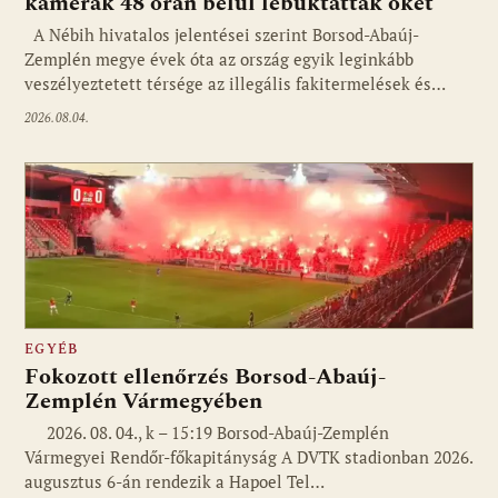
kamerák 48 órán belül lebuktatták őket
A Nébih hivatalos jelentései szerint Borsod-Abaúj-
Zemplén megye évek óta az ország egyik leginkább
veszélyeztetett térsége az illegális fakitermelések és…
2026.08.04.
EGYÉB
Fokozott ellenőrzés Borsod-Abaúj-
Zemplén Vármegyében
2026. 08. 04., k – 15:19 Borsod-Abaúj-Zemplén
Vármegyei Rendőr-főkapitányság A DVTK stadionban 2026.
augusztus 6-án rendezik a Hapoel Tel…