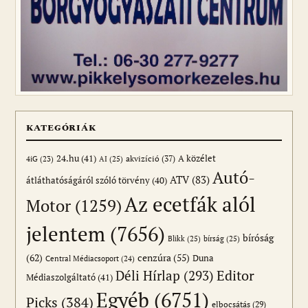
KATEGÓRIÁK
24.hu
(41)
akvizíció
(37)
A közélet
AI
(25)
4iG
(23)
Autó-
ATV
(83)
átláthatóságáról szóló törvény
(40)
Az ecetfák alól
Motor
(1259)
jelentem
(7656)
bíróság
Blikk
(25)
bírság
(25)
(62)
cenzúra
(55)
Duna
Central Médiacsoport
(24)
Editor
Déli Hírlap
(293)
Médiaszolgáltató
(41)
Egyéb
(6751)
Picks
(384)
elbocsátás
(29)