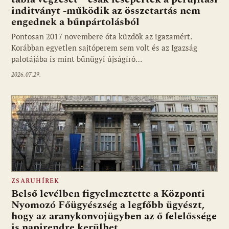
inditványt -működik az összetartás nem
engednek a bűnpártolásból
Pontosan 2017 novembere óta küzdök az igazamért.
Korábban egyetlen sajtóperem sem volt és az Igazság
palotájába is mint bűnügyi újságíró…
2026.07.29.
ZSARUHÍREK
Belső levélben figyelmeztette a Központi
Nyomozó Főügyészség a legfőbb ügyészt,
hogy az aranykonvojügyben az ő felelőssége
is napirendre kerülhet