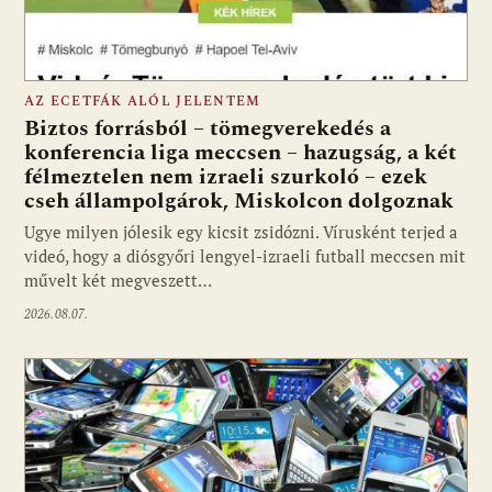
AZ ECETFÁK ALÓL JELENTEM
Biztos forrásból – tömegverekedés a
konferencia liga meccsen – hazugság, a két
félmeztelen nem izraeli szurkoló – ezek
cseh állampolgárok, Miskolcon dolgoznak
Ugye milyen jólesik egy kicsit zsidózni. Vírusként terjed a
videó, hogy a diósgyőri lengyel-izraeli futball meccsen mit
művelt két megveszett…
2026.08.07.