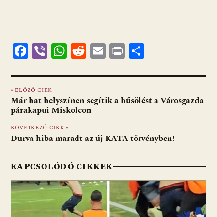
F
Vi
W
R
E
Pr
O
ac
b
h
e
m
in
ss
e
er
at
d
ai
t
za
« ELŐZŐ CIKK
b
s
di
l
m
Már hat helyszínen segítik a hűsölést a Városgazda
o
A
t
e
párakapui Miskolcon
o
p
g
KÖVETKEZŐ CIKK »
Durva hiba maradt az új KATA törvényben!
k
p
KAPCSOLÓDÓ CIKKEK