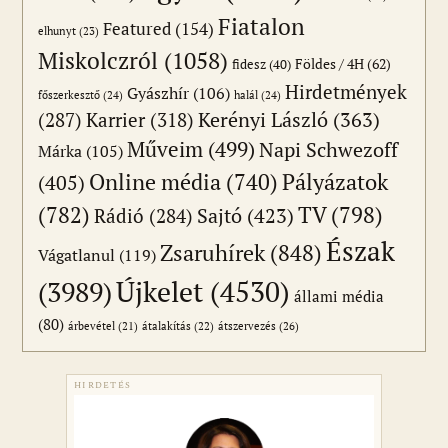
Fiatalon
Featured
(154)
elhunyt
(23)
Miskolczról
(1058)
Földes / 4H
(62)
fidesz
(40)
Hirdetmények
Gyászhír
(106)
főszerkesztő
(24)
halál
(24)
(287)
Karrier
(318)
Kerényi László
(363)
Műveim
(499)
Napi Schwezoff
Márka
(105)
Online média
(740)
Pályázatok
(405)
(782)
TV
(798)
Sajtó
(423)
Rádió
(284)
Észak
Zsaruhírek
(848)
Vágatlanul
(119)
Újkelet
(4530)
(3989)
állami média
(80)
átszervezés
(26)
árbevétel
(21)
átalakítás
(22)
HIRDETÉS