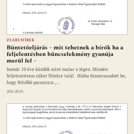
ZSARUHÍREK
Büntetőeljárás – mit tehetnek a bírók ha a
feljelentésben bűncselekmény gyanúja
merül fel –
Immár 10 éve küzdök mint malac a jégen. Minden
feljelentésem süket fülekre talál. Hiába bizonyosodott be,
hogy felsőbb parancsra ,…
2026.08.03.