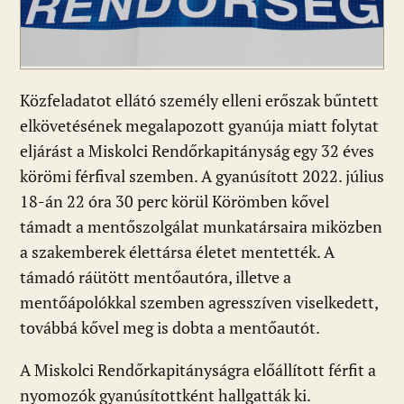
Közfeladatot ellátó személy elleni erőszak bűntett
elkövetésének megalapozott gyanúja miatt folytat
eljárást a Miskolci Rendőrkapitányság egy 32 éves
körömi férfival szemben. A gyanúsított 2022. július
18-án 22 óra 30 perc körül Körömben kővel
támadt a mentőszolgálat munkatársaira miközben
a szakemberek élettársa életet mentették. A
támadó ráütött mentőautóra, illetve a
mentőápolókkal szemben agresszíven viselkedett,
továbbá kővel meg is dobta a mentőautót.
A Miskolci Rendőrkapitányságra előállított férfit a
nyomozók gyanúsítottként hallgatták ki.