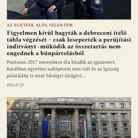
AZ ECETFÁK ALÓL JELENTEM
Figyelmen kívül hagyták a debreceni ítélő
tábla végzését – csak leseperték a perújítási
inditványt -működik az összetartás nem
engednek a bűnpártolásból
Pontosan 2017 novembere óta küzdök az igazamért.
Korábban egyetlen sajtóperem sem volt és az Igazság
palotájába is mint bűnügyi újságíró…
2026.07.29.