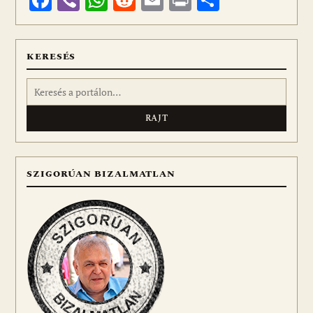
Facebook
Viber
WhatsApp
Reddit
Email
Print
Ossza
meg
KERESÉS
Keresés:
SZIGORÚAN BIZALMATLAN