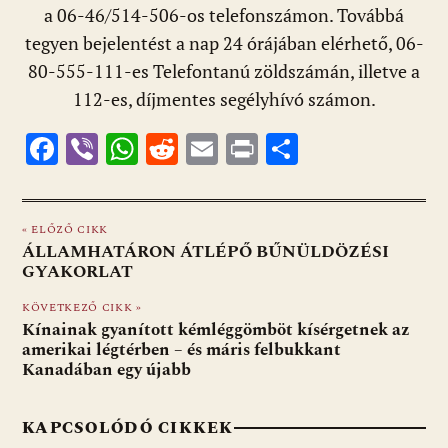
a 06-46/514-506-os telefonszámon. Továbbá
tegyen bejelentést a nap 24 órájában elérhető, 06-
80-555-111-es Telefontanú zöldszámán, illetve a
112-es, díjmentes segélyhívó számon.
F
Vi
W
R
E
Pr
O
ac
b
h
e
m
in
ss
e
er
at
d
ai
t
za
« ELŐZŐ CIKK
b
s
di
l
m
ÁLLAMHATÁRON ÁTLÉPŐ BŰNÜLDÖZÉSI
o
A
t
e
GYAKORLAT
o
p
g
KÖVETKEZŐ CIKK »
Kínainak gyanított kémléggömböt kísérgetnek az
k
p
amerikai légtérben – és máris felbukkant
Kanadában egy újabb
KAPCSOLÓDÓ CIKKEK