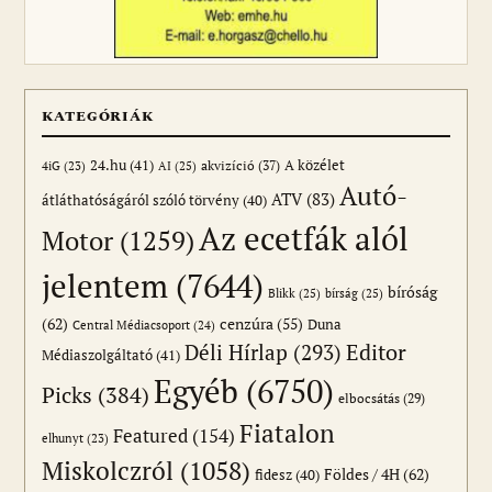
KATEGÓRIÁK
24.hu
(41)
akvizíció
(37)
A közélet
AI
(25)
4iG
(23)
Autó-
ATV
(83)
átláthatóságáról szóló törvény
(40)
Az ecetfák alól
Motor
(1259)
jelentem
(7644)
bíróság
Blikk
(25)
bírság
(25)
(62)
cenzúra
(55)
Duna
Central Médiacsoport
(24)
Editor
Déli Hírlap
(293)
Médiaszolgáltató
(41)
Egyéb
(6750)
Picks
(384)
elbocsátás
(29)
Fiatalon
Featured
(154)
elhunyt
(23)
Miskolczról
(1058)
Földes / 4H
(62)
fidesz
(40)