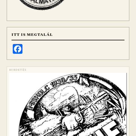
ITT IS MEGTALÁL
Facebook
HIRDETÉS