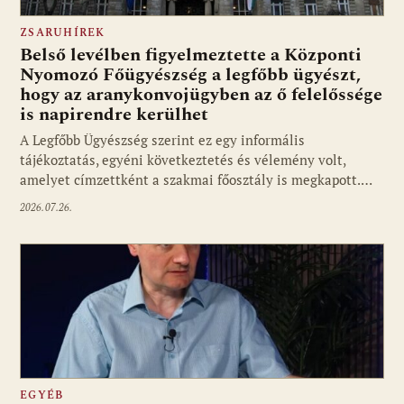
ZSARUHÍREK
Belső levélben figyelmeztette a Központi
Nyomozó Főügyészség a legfőbb ügyészt,
hogy az aranykonvojügyben az ő felelőssége
is napirendre kerülhet
A Legfőbb Ügyészség szerint ez egy informális
tájékoztatás, egyéni következtetés és vélemény volt,
amelyet címzettként a szakmai főosztály is megkapott.…
2026.07.26.
EGYÉB