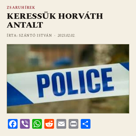
ZSARUHÍREK
KERESSÜK HORVÁTH
ANTALT
ÍRTA: SZÁNTÓ ISTVÁN ·
2023.02.02.
F
Vi
W
R
E
Pr
O
ac
b
h
e
m
in
ss