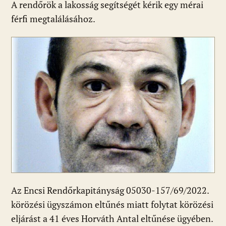
A rendőrök a lakosság segítségét kérik egy mérai
e
er
at
d
ai
t
za
férfi megtalálásához.
b
s
di
l
m
o
A
t
e
o
p
g
k
p
Az Encsi Rendőrkapitányság 05030-157/69/2022.
körözési ügyszámon eltűnés miatt folytat körözési
eljárást a 41 éves Horváth Antal eltűnése ügyében.