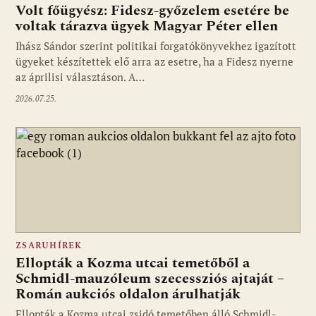
Volt főügyész: Fidesz-győzelem esetére be
voltak tárazva ügyek Magyar Péter ellen
Ihász Sándor szerint politikai forgatókönyvekhez igazított
ügyeket készítettek elő arra az esetre, ha a Fidesz nyerne
az áprilisi választáson. A…
2026.07.25.
ZSARUHÍREK
Ellopták a Kozma utcai temetőből a
Schmidl-mauzóleum szecessziós ajtaját –
Román aukciós oldalon árulhatják
Ellopták a Kozma utcai zsidó temetőben álló Schmidl-