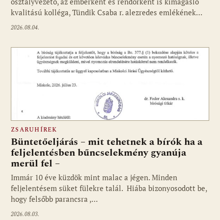
osztályvezető, az emberként és rendőrként is kimagasló
kvalitású kolléga, Tündik Csaba r. alezredes emlékének…
2026.08.04.
ZSARUHÍREK
Büntetőeljárás – mit tehetnek a bírók ha a
feljelentésben bűncselekmény gyanúja
merül fel –
Immár 10 éve küzdök mint malac a jégen. Minden
feljelentésem süket fülekre talál. Hiába bizonyosodott be,
hogy felsőbb parancsra ,…
2026.08.03.