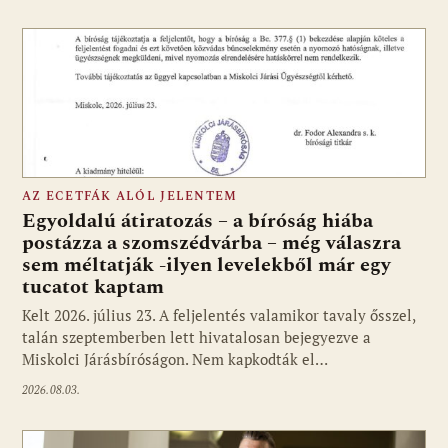
AZ ECETFÁK ALÓL JELENTEM
Egyoldalú átiratozás – a bíróság hiába
postázza a szomszédvárba – még válaszra
sem méltatják -ilyen levelekből már egy
tucatot kaptam
Kelt 2026. július 23. A feljelentés valamikor tavaly ősszel,
talán szeptemberben lett hivatalosan bejegyezve a
Miskolci Járásbíróságon. Nem kapkodták el…
2026.08.03.