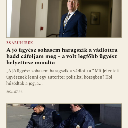
ZSARUHÍREK
A jó ügyész sohasem haragszik a vádlottra –
hadd cáfoljam meg – a volt legfőbb ügyész
helyettese mondta
„A jó ügyész sohasem haragszik a vádlottra.” Mit jelentett
ügyésznek lenni egy autoriter politikai közegben? Hol
húzódtak a jog, a…
2026.07.31.