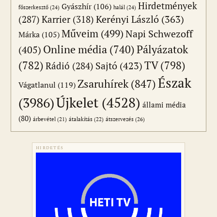
Hirdetmények
Gyászhír
(106)
főszerkesztő
(24)
halál
(24)
(287)
Karrier
(318)
Kerényi László
(363)
Műveim
(499)
Napi Schwezoff
Márka
(105)
Online média
(740)
Pályázatok
(405)
(782)
TV
(798)
Sajtó
(423)
Rádió
(284)
Észak
Zsaruhírek
(847)
Vágatlanul
(119)
Újkelet
(4528)
(3986)
állami média
(80)
átszervezés
(26)
árbevétel
(21)
átalakítás
(22)
HIRDETÉS