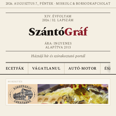
2026. AUGUSZTUS 7., PÉNTEK · MISKOLC & BORSOD
KAPCSOLAT
XIV. ÉVFOLYAM
2026 / 32. LAPSZÁM
Szántó
Gráf
ÁRA: INGYENES
ALAPÍTVA 2013
Háztáji hír és szórakoztató portál
ECETFÁK
VÁGATLANUL
AUTÓ-MOTOR
ÉSZA
HIRDETÉS