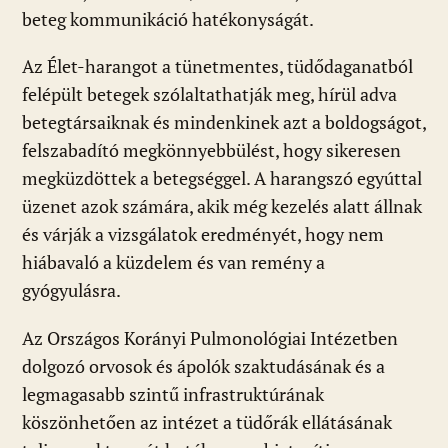
beteg kommunikáció hatékonyságát.
Az Élet-harangot a tünetmentes, tüdődaganatból
felépült betegek szólaltathatják meg, hírül adva
betegtársaiknak és mindenkinek azt a boldogságot,
felszabadító megkönnyebbülést, hogy sikeresen
megküzdöttek a betegséggel. A harangszó egyúttal
üzenet azok számára, akik még kezelés alatt állnak
és várják a vizsgálatok eredményét, hogy nem
hiábavaló a küzdelem és van remény a
gyógyulásra.
Az Országos Korányi Pulmonológiai Intézetben
dolgozó orvosok és ápolók szaktudásának és a
legmagasabb szintű infrastruktúrának
köszönhetően az intézet a tüdőrák ellátásának