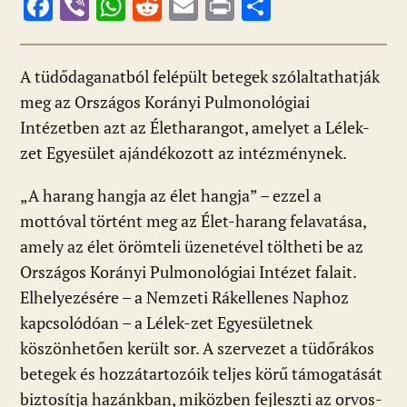
F
Vi
W
R
E
Pr
O
ac
b
h
e
m
in
ss
e
er
at
d
ai
t
za
A tüdődaganatból felépült betegek szólaltathatják
b
s
di
l
m
meg az Országos Korányi Pulmonológiai
o
A
t
e
Intézetben azt az Életharangot, amelyet a Lélek-
o
p
g
zet Egyesület ajándékozott az intézménynek.
k
p
„A harang hangja az élet hangja” – ezzel a
mottóval történt meg az Élet-harang felavatása,
amely az élet örömteli üzenetével töltheti be az
Országos Korányi Pulmonológiai Intézet falait.
Elhelyezésére – a Nemzeti Rákellenes Naphoz
kapcsolódóan – a Lélek-zet Egyesületnek
köszönhetően került sor. A szervezet a tüdőrákos
betegek és hozzátartozóik teljes körű támogatását
biztosítja hazánkban, miközben fejleszti az orvos-