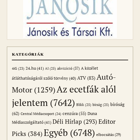
KATEGÓRIÁK
24.hu
(41)
akvizíció
(37)
A közélet
AI
(25)
4iG
(23)
Autó-
ATV
(83)
átláthatóságáról szóló törvény
(40)
Az ecetfák alól
Motor
(1259)
jelentem
(7642)
bíróság
Blikk
(25)
bírság
(25)
(62)
cenzúra
(55)
Duna
Central Médiacsoport
(24)
Editor
Déli Hírlap
(293)
Médiaszolgáltató
(41)
Egyéb
(6748)
Picks
(384)
elbocsátás
(29)