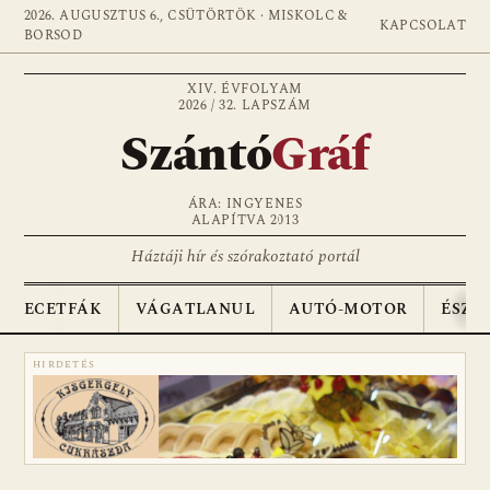
2026. AUGUSZTUS 6., CSÜTÖRTÖK · MISKOLC &
KAPCSOLAT
BORSOD
XIV. ÉVFOLYAM
2026 / 32. LAPSZÁM
Szántó
Gráf
ÁRA: INGYENES
ALAPÍTVA 2013
Háztáji hír és szórakoztató portál
ECETFÁK
VÁGATLANUL
AUTÓ-MOTOR
ÉSZA
HIRDETÉS