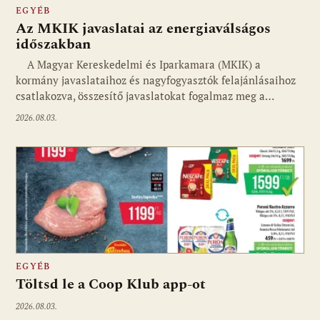
EGYÉB
Az MKIK javaslatai az energiaválságos
időszakban
A Magyar Kereskedelmi és Iparkamara (MKIK) a
kormány javaslataihoz és nagyfogyasztók felajánlásaihoz
csatlakozva, összesítő javaslatokat fogalmaz meg a…
2026.08.03.
EGYÉB
Töltsd le a Coop Klub app-ot
2026.08.03.