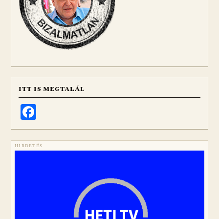
ITT IS MEGTALÁL
Facebook
HIRDETÉS