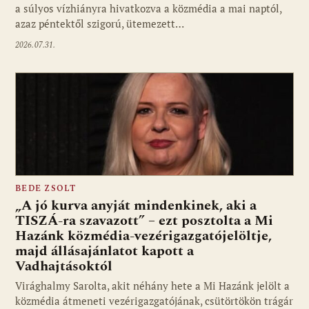
a súlyos vízhiányra hivatkozva a közmédia a mai naptól,
azaz péntektől szigorú, ütemezett…
2026.07.31.
BEDE ZSOLT
„A jó kurva anyját mindenkinek, aki a
TISZÁ-ra szavazott” – ezt posztolta a Mi
Hazánk közmédia-vezérigazgatójelöltje,
majd állásajánlatot kapott a
Vadhajtásoktól
Virághalmy Sarolta, akit néhány hete a Mi Hazánk jelölt a
közmédia átmeneti vezérigazgatójának, csütörtökön trágár