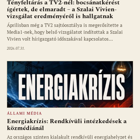
Tényfeltárás a TV2-nél: bocsánatkérést
ígértek, de elmaradt – a Szalai Vivien-
vizsgálat eredményéről is hallgatnak
Áprilisban még a TV2 sajtóosztálya is megerősítette a
Media1-nek, hogy belső vizsgálatot indítottak a Szalai
Vivien volt hírigazgató időszakával kapcsolatos…
2026.07.31.
ÁLLAMI MÉDIA
Energiakrízis: Rendkívüli intézkedések a
közmédiánál
Az országos szinten kialakult rendkívüli energiahelyzet és