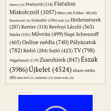
Fiatalon
Featured
(154)
elhunyt
(23)
Miskolczról
(1057)
Földes / 4H
(62)
fidesz
(40)
Hirdetmények
Gyászhír
(106)
főszerkesztő
(24)
halál
(24)
(287)
Karrier
(318)
Kerényi László
(363)
Műveim
(499)
Napi Schwezoff
Márka
(105)
Online média
(740)
Pályázatok
(405)
(782)
TV
(798)
Sajtó
(423)
Rádió
(284)
Észak
Zsaruhírek
(847)
Vágatlanul
(119)
Újkelet
(4524)
(3986)
állami média
(80)
átszervezés
(26)
árbevétel
(21)
átalakítás
(22)
HIRDETÉS