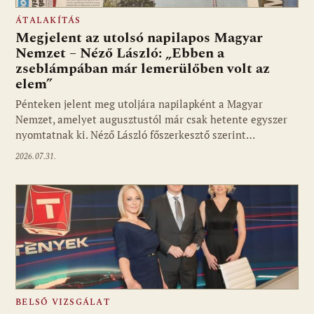
ÁTALAKÍTÁS
Megjelent az utolsó napilapos Magyar
Nemzet – Néző László: „Ebben a
zseblámpában már lemerülőben volt az
elem”
Pénteken jelent meg utoljára napilapként a Magyar
Nemzet, amelyet augusztustól már csak hetente egyszer
nyomtatnak ki. Néző László főszerkesztő szerint…
2026.07.31.
BELSŐ VIZSGÁLAT