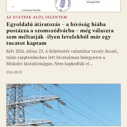
AZ ECETFÁK ALÓL JELENTEM
Egyoldalú átiratozás – a bíróság hiába
postázza a szomszédvárba – még válaszra
sem méltatják -ilyen levelekből már egy
tucatot kaptam
Kelt 2026. július 23. A feljelentés valamikor tavaly ősszel,
talán szeptemberben lett hivatalosan bejegyezve a
Miskolci Járásbíróságon. Nem kapkodták el…
2026.08.03.