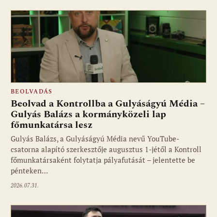
BEOLVADÁS
Beolvad a Kontrollba a Gulyáságyú Média –
Gulyás Balázs a kormányközeli lap
főmunkatársa lesz
Gulyás Balázs, a Gulyáságyú Média nevű YouTube-
csatorna alapító szerkesztője augusztus 1-jétől a Kontroll
főmunkatársaként folytatja pályafutását – jelentette be
pénteken…
2026.07.31.