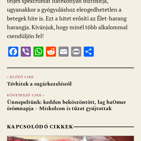
teljes spektrumát hatékonyan biztosítja,
ugyanakkor a gyógyuláshoz elengedhetetlen a
betegek hite is. Ezt a hitet erősíti az Élet-harang
harangja. Kívánjuk, hogy minél több alkalommal
csendüljön fel!
F
Vi
W
R
E
Pr
O
ac
b
h
e
m
in
ss
e
er
at
d
ai
t
za
« ELŐZŐ CIKK
b
s
di
l
m
Tévhitek a sugárkezelésről
o
A
t
e
KÖVETKEZŐ CIKK »
o
p
g
Ünnepeltünk: kedden beköszöntött, lag baOmer
örömnapja – Miskolcon is tűzet gyújtottak
k
p
KAPCSOLÓDÓ CIKKEK