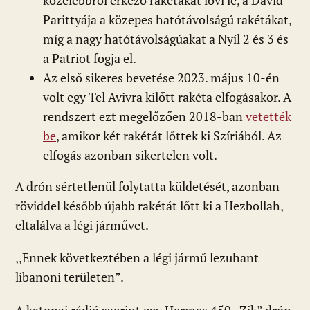
közelebbről érkező rakétákat lövi le, a Dávid
Parittyája a közepes hatótávolságú rakétákat,
míg a nagy hatótávolságúakat a Nyíl 2 és 3 és
a Patriot fogja el.
Az első sikeres bevetése 2023. május 10-én
volt egy Tel Avivra kilőtt rakéta elfogásakor. A
rendszert ezt megelőzően 2018-ban
vetették
be
, amikor két rakétát lőttek ki Szíriából. Az
elfogás azonban sikertelen volt.
A drón sértetlenül folytatta küldetését, azonban
röviddel később újabb rakétát lőtt ki a Hezbollah,
eltalálva a légi járművet.
,,Ennek következtében a légi jármű lezuhant
libanoni területen”.