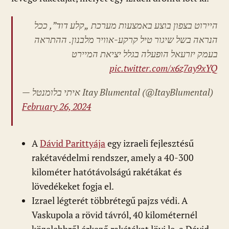
היירוט בצפון בוצע באמצעות מערכת „קלע דוד”, ככל
הנראה בשל שיגור טיל קרקע-אוויר מלבנון. ההתראה
בעמק יזרעאל הופעלה בגלל יציאת המיירט
pic.twitter.com/x6z7ay9xYQ
— איתי בלומנטל
Itay Blumental (@ItayBlumental)
February 26, 2024
A
Dávid Parittyája
egy izraeli fejlesztésű
rakétavédelmi rendszer, amely a 40-300
kilométer hatótávolságú rakétákat és
lövedékeket fogja el.
Izrael légterét többrétegű pajzs védi. A
Vaskupola a rövid távról, 40 kilométernél