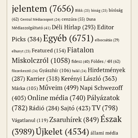
jelentem
(7656)
bíróság
Blikk
(25)
bírság
(25)
(62)
cenzúra
(55)
Duna
Central Médiacsoport
(24)
Editor
Déli Hírlap
(293)
Médiaszolgáltató
(41)
Egyéb
(6751)
Picks
(384)
elbocsátás
(29)
Fiatalon
Featured
(154)
elhunyt
(23)
Miskolczról
(1058)
Földes / 4H
(62)
fidesz
(40)
Hirdetmények
Gyászhír
(106)
főszerkesztő
(24)
halál
(24)
(287)
Karrier
(318)
Kerényi László
(363)
Műveim
(499)
Napi Schwezoff
Márka
(105)
Online média
(740)
Pályázatok
(405)
(782)
TV
(798)
Sajtó
(423)
Rádió
(284)
Észak
Zsaruhírek
(849)
Vágatlanul
(119)
Újkelet
(4534)
(3989)
állami média