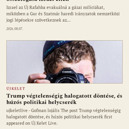
Izrael az Új Rafahba evakuálná a gázai milíciákat,
miközben a Gur és Szatmár haredi irányzatok nemzetközi
jogi lépésekre szövetkeznek az…
2026.08.07.
ÚJKELET
Trump végtelenségig halogatott döntése, és
húzós politikai helycserék
ujkeletlive - Gofman lojális The post Trump végtelenségig
Fotó: ujkelet.live
halogatott döntése, és húzós politikai helycserék first
appeared on Új Kelet Live.