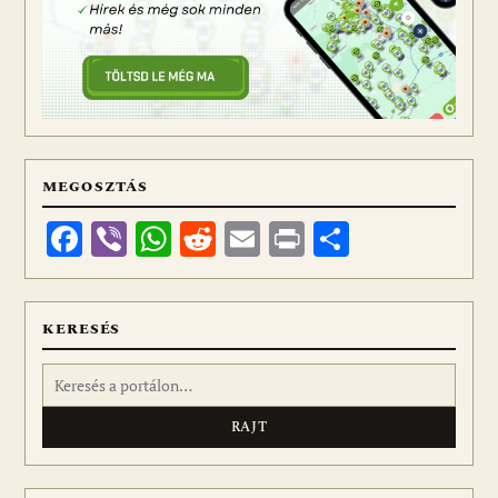
MEGOSZTÁS
Facebook
Viber
WhatsApp
Reddit
Email
Print
Ossza
meg
KERESÉS
Keresés: