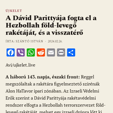
ÚJKELET
A Dávid Parittyája fogta el a
Hezbollah föld-levegő
rakétáját, és a visszatérő
ÍRTA: SZÁNTÓ ISTVÁN ·
2024.02.26.
F
Vi
W
R
E
Pr
O
ac
b
h
e
m
in
ss
Avi/ujkelet.live
e
er
at
d
ai
t
za
b
s
di
l
m
A háború 143. napja, északi front:
Reggel
o
A
t
e
megszólaltak a rakétára figyelmeztető szirénák
o
p
g
Alon HaTavor ipari zónában. Az Izraeli Védelmi
Erők szerint a Dávid Parittyája rakétavédelmi
k
p
rendszer elfogta a Hezbollah terrorszervezet föld-
levegő rakétáját, melyet egy izraeli drónra lőtt ki.