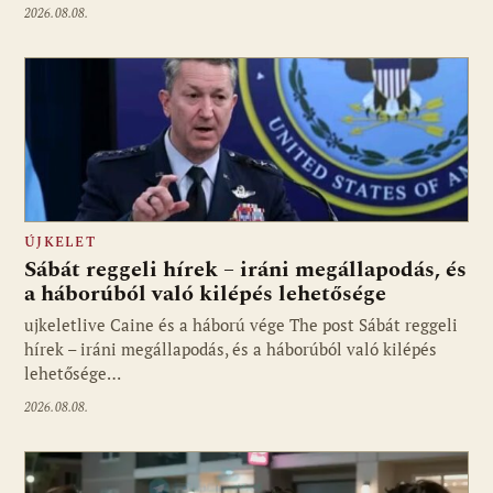
2026.08.08.
ÚJKELET
Sábát reggeli hírek – iráni megállapodás, és
a háborúból való kilépés lehetősége
ujkeletlive Caine és a háború vége The post Sábát reggeli
Fotó: ujkelet.live
hírek – iráni megállapodás, és a háborúból való kilépés
lehetősége…
2026.08.08.