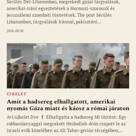
Sérülés Dél-Libanonban, megrekedt gázai tárgyalások,
amerikai-iráni egyeztetések a Hormuzi-szorosról és
jeruzsálemi szombati tüntetések. The post Sérülés
Libanonban, tárgyalások Iránnal, pakisztáni…
2026.08.08.
ÚJKELET
Amit a hadsereg elhallgatott, amerikai
nyomás Gáza miatt és káosz a római járaton
Avi/ujkelet.live
Elhallgatta a hadsereg Mi történt: Egy
robbanóanyaggal megrakott Hezbollah-drón csapott le az
izraeli erők közelében az Ali Taher-gerinc térségében,…