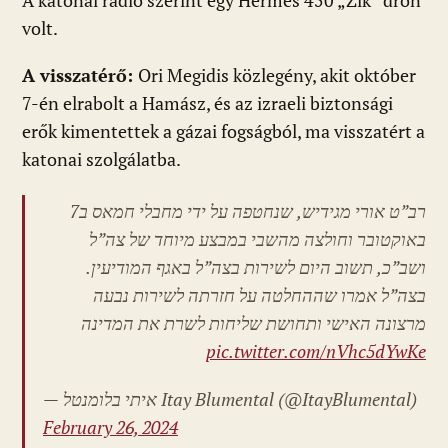
A katonai rádió szerint egy Hermes 450 „Zik” drón
volt.
A visszatérő:
Ori Megidis közlegény, akit október
7-én elrabolt a Hamász, és az izraeli biztonsági
erők kimentettek a gázai fogságból, ma visszatért a
katonai szolgálatba.
רב”ט אורי מגידיש, שנחטפה על ידי מחבלי חמאס ב7
באוקטובר וחולצה מהשבי במבצע מיוחד של צה”ל
ושב”כ, תשוב היום לשירות בצה”ל באגף המודיעין.
בצה”ל אמרו שההחלטה על חזרתה לשירות נבעה
מרצונה האישי ותחושת שליחות לשרת את המדינה
pic.twitter.com/nVhc5dYwKe
— איתי בלומנטל
Itay Blumental (@ItayBlumental)
February 26, 2024