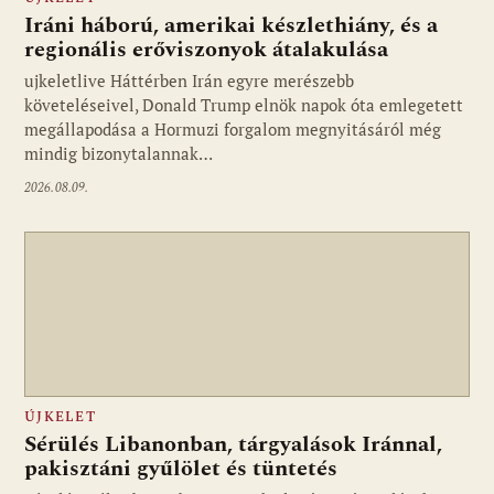
Iráni háború, amerikai készlethiány, és a
regionális erőviszonyok átalakulása
ujkeletlive Háttérben Irán egyre merészebb
Fotó: ujkelet.live
követeléseivel, Donald Trump elnök napok óta emlegetett
megállapodása a Hormuzi forgalom megnyitásáról még
mindig bizonytalannak…
2026.08.09.
ÚJKELET
Sérülés Libanonban, tárgyalások Iránnal,
pakisztáni gyűlölet és tüntetés