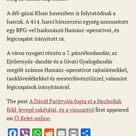
A dél-gázai Khan Juneszben is folytatódnak a
harcok. A 414. harci hírszerzési egység azonosított
egy RPG-vel hadonászó Hamász-operatívot, és
légicsapást irányított rá.
A város nyugati részén a 7. páncélosdandár, az
Ejtőernyős-dandár és a Givati Gyalogdandár
megölt számos Hamász-operatívot rajtaütésekkel,
tanklövedékekkel és mesterlövésztűzzel, valamint
légicsapások irányításával.
The post
A Dávid Parittyája fogta el a Hezbollah
föld-levegő rakétáját, és a visszatérő
first appeared
on
Új Kelet online
.
F
Vi
W
R
E
Pr
O