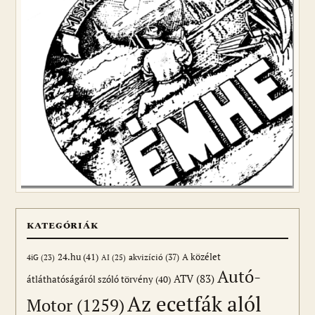
KATEGÓRIÁK
24.hu
(41)
akvizíció
(37)
A közélet
AI
(25)
4iG
(23)
Autó-
ATV
(83)
átláthatóságáról szóló törvény
(40)
Az ecetfák alól
Motor
(1259)