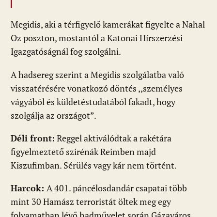
Megidis, aki a térfigyelő kamerákat figyelte a Nahal
Oz poszton, mostantól a Katonai Hírszerzési
Igazgatóságnál fog szolgálni.
A hadsereg szerint a Megidis szolgálatba való
visszatérésére vonatkozó döntés ,,személyes
vágyából és küldetéstudatából fakadt, hogy
szolgálja az országot”.
Déli front:
Reggel aktiválódtak a rakétára
figyelmeztető szirénák Reimben majd
Kiszufimban. Sérülés vagy kár nem történt.
Harcok:
A 401. páncélosdandár csapatai több
mint 30 Hamász terroristát öltek meg egy
folyamatban lévő hadművelet során Gázaváros