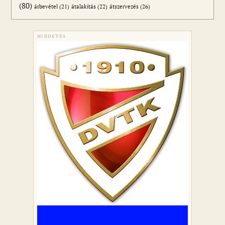
(80)
átszervezés
(26)
árbevétel
(21)
átalakítás
(22)
HIRDETÉS