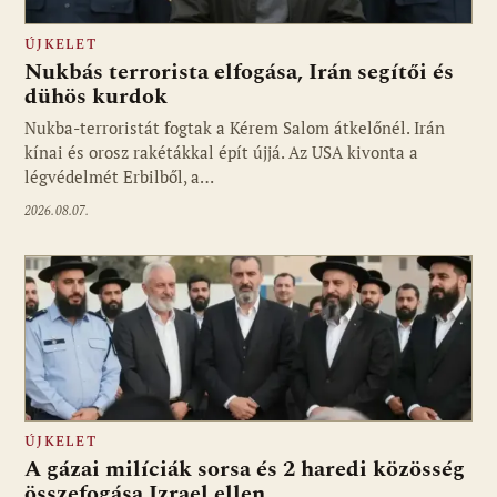
ÚJKELET
Nukbás terrorista elfogása, Irán segítői és
dühös kurdok
Nukba-terroristát fogtak a Kérem Salom átkelőnél. Irán
kínai és orosz rakétákkal épít újjá. Az USA kivonta a
légvédelmét Erbilből, a…
2026.08.07.
ÚJKELET
A gázai milíciák sorsa és 2 haredi közösség
összefogása Izrael ellen