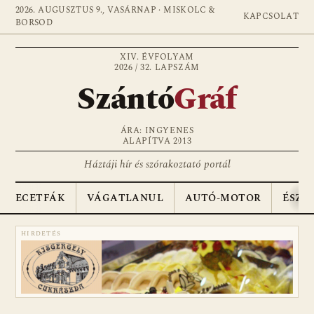
2026. AUGUSZTUS 9., VASÁRNAP · MISKOLC &
KAPCSOLAT
BORSOD
XIV. ÉVFOLYAM
2026 / 32. LAPSZÁM
Szántó
Gráf
ÁRA: INGYENES
ALAPÍTVA 2013
Háztáji hír és szórakoztató portál
ECETFÁK
VÁGATLANUL
AUTÓ-MOTOR
ÉSZA
HIRDETÉS