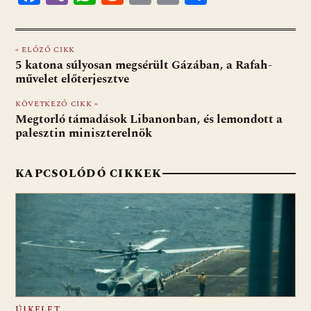
ac
b
h
e
m
in
ss
e
er
at
d
ai
t
za
« ELŐZŐ CIKK
b
s
di
l
m
5 katona súlyosan megsérült Gázában, a Rafah-
o
A
t
e
művelet előterjesztve
o
p
g
KÖVETKEZŐ CIKK »
Megtorló támadások Libanonban, és lemondott a
k
p
palesztin miniszterelnök
KAPCSOLÓDÓ CIKKEK
ÚJKELET