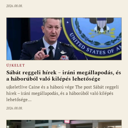
2026.08.08.
ÚJKELET
Sábát reggeli hírek – iráni megállapodás, és
a háborúból való kilépés lehetősége
ujkeletlive Caine és a háború vége The post Sábát reggeli
Fotó: ujkelet.live
hírek – iráni megállapodás, és a háborúból való kilépés
lehetősége…
2026.08.08.