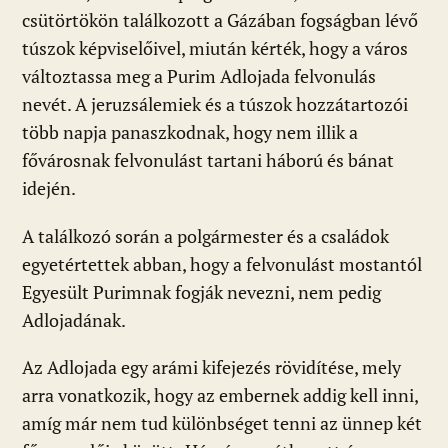
csütörtökön találkozott a Gázában fogságban lévő
túszok képviselőivel, miután kérték, hogy a város
változtassa meg a Purim Adlojada felvonulás
nevét. A jeruzsálemiek és a túszok hozzátartozói
több napja panaszkodnak, hogy nem illik a
fővárosnak felvonulást tartani háború és bánat
idején.
A találkozó során a polgármester és a családok
egyetértettek abban, hogy a felvonulást mostantól
Egyesült Purimnak fogják nevezni, nem pedig
Adlojadának.
Az Adlojada egy arámi kifejezés rövidítése, mely
arra vonatkozik, hogy az embernek addig kell inni,
amíg már nem tud különbséget tenni az ünnep két