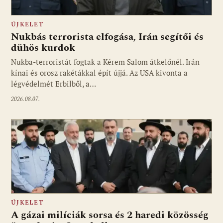
ÚJKELET
Nukbás terrorista elfogása, Irán segítői és
dühös kurdok
Nukba-terroristát fogtak a Kérem Salom átkelőnél. Irán
kínai és orosz rakétákkal épít újjá. Az USA kivonta a
légvédelmét Erbilből, a…
2026.08.07.
ÚJKELET
A gázai milíciák sorsa és 2 haredi közösség