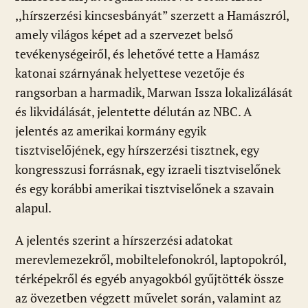
,,hírszerzési kincsesbányát” szerzett a Hamászról,
amely világos képet ad a szervezet belső
tevékenységeiről, és lehetővé tette a Hamász
katonai szárnyának helyettese vezetője és
rangsorban a harmadik, Marwan Issza lokalizálását
és likvidálását, jelentette délután az NBC. A
jelentés az amerikai kormány egyik
tisztviselőjének, egy hírszerzési tisztnek, egy
kongresszusi forrásnak, egy izraeli tisztviselőnek
és egy korábbi amerikai tisztviselőnek a szavain
alapul.
A jelentés szerint a hírszerzési adatokat
merevlemezekről, mobiltelefonokról, laptopokról,
térképekről és egyéb anyagokból gyűjtötték össze
az övezetben végzett művelet során, valamint az