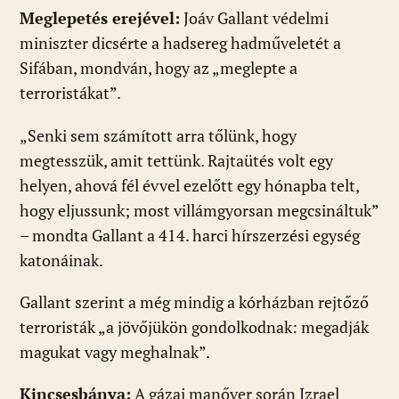
Meglepetés erejével:
Joáv Gallant védelmi
miniszter dicsérte a hadsereg hadműveletét a
Sifában, mondván, hogy az „meglepte a
terroristákat”.
„Senki sem számított arra tőlünk, hogy
megtesszük, amit tettünk. Rajtaütés volt egy
helyen, ahová fél évvel ezelőtt egy hónapba telt,
hogy eljussunk; most villámgyorsan megcsináltuk”
– mondta Gallant a 414. harci hírszerzési egység
katonáinak.
Gallant szerint a még mindig a kórházban rejtőző
terroristák „a jövőjükön gondolkodnak: megadják
magukat vagy meghalnak”.
Kincsesbánya:
A gázai manőver során Izrael