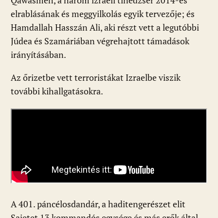
Qawasmeh, a három izraeli tinédzser 2014-es
elrablásának és meggyilkolás egyik tervezője; és
Hamdallah Hasszán Ali, aki részt vett a legutóbbi
Júdea és Szamáriában végrehajtott támadások
irányításában.
Az őrizetbe vett terroristákat Izraelbe viszik
további kihallgatásokra.
A 401. páncélosdandár, a haditengerészet elit
Sajetet 13 kommandós egysége és más erők által