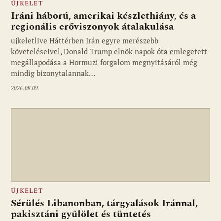
ÚJKELET
Iráni háború, amerikai készlethiány, és a
regionális erőviszonyok átalakulása
ujkeletlive Háttérben Irán egyre merészebb
Fotó: ujkelet.live
követeléseivel, Donald Trump elnök napok óta emlegetett
megállapodása a Hormuzi forgalom megnyitásáról még
mindig bizonytalannak…
2026.08.09.
ÚJKELET
Sérülés Libanonban, tárgyalások Iránnal,
pakisztáni gyűlölet és tüntetés