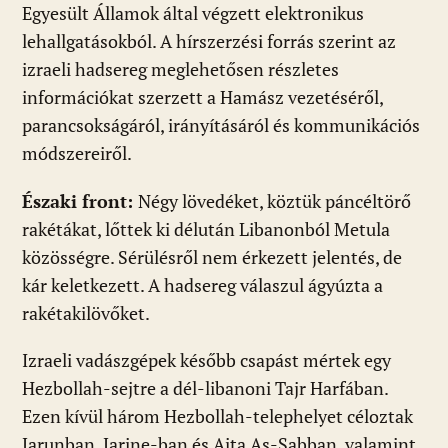
Egyesült Államok által végzett elektronikus
lehallgatásokból. A hírszerzési forrás szerint az
izraeli hadsereg meglehetősen részletes
információkat szerzett a Hamász vezetéséről,
parancsokságáról, irányításáról és kommunikációs
módszereiről.
Északi front:
Négy lövedéket, köztük páncéltörő
rakétákat, lőttek ki délután Libanonból Metula
közösségre. Sérülésről nem érkezett jelentés, de
kár keletkezett. A hadsereg válaszul ágyúzta a
rakétakilövőket.
Izraeli vadászgépek később csapást mértek egy
Hezbollah-sejtre a dél-libanoni Tajr Harfában.
Ezen kívül három Hezbollah-telephelyet céloztak
Jarunban, Jarine-ban és Ajta As-Sabban, valamint