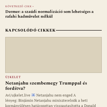
o
p
g
KÖVETKEZŐ CIKK »
Dermer: a szaúdi normalizáció sem lehetséges a
k
p
rafahi hadművelet nélkül
KAPCSOLÓDÓ CIKKEK
ÚJKELET
Netanjahu szembemegy Trumppal és
fordítva?
Avi/ujkelet.live
Netanjahu nem enged A
lényeg: Binjámin Netanjahu miniszterelnök a heti
kormányülésen határozottan visszautasította a Donald