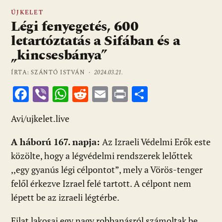
ÚJKELET
Légi fenyegetés, 600
letartóztatás a Sifában és a
„kincsesbánya”
ÍRTA: SZÁNTÓ ISTVÁN ·
2024.03.21.
F
Vi
W
R
E
Pr
O
ac
b
h
e
m
in
ss
Avi/ujkelet.live
e
er
at
d
ai
t
za
b
s
di
l
m
A háború 167. napja:
Az Izraeli Védelmi Erők este
o
A
t
e
közölte, hogy a légvédelmi rendszerek lelőttek
o
p
g
,,egy gyanús légi célpontot”, mely a Vörös-tenger
felől érkezve Izrael felé tartott. A célpont nem
k
p
lépett be az izraeli légtérbe.
Eilat lakosai egy nagy robbanásról számoltak be.