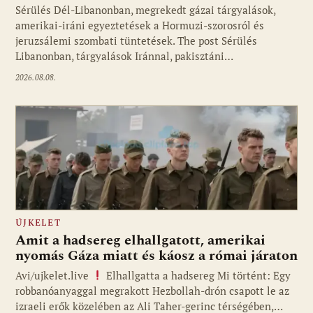
Sérülés Dél-Libanonban, megrekedt gázai tárgyalások,
amerikai-iráni egyeztetések a Hormuzi-szorosról és
jeruzsálemi szombati tüntetések. The post Sérülés
Libanonban, tárgyalások Iránnal, pakisztáni…
2026.08.08.
ÚJKELET
Amit a hadsereg elhallgatott, amerikai
nyomás Gáza miatt és káosz a római járaton
Avi/ujkelet.live
Elhallgatta a hadsereg Mi történt: Egy
robbanóanyaggal megrakott Hezbollah-drón csapott le az
izraeli erők közelében az Ali Taher-gerinc térségében,…