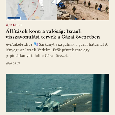
ÚJKELET
Állítások kontra valóság: Izraeli
visszavonulási tervek a Gázai övezetben
Avi/ujkelet.live
Sárkányt vizsgálnak a gázai határnál A
lényeg: Az Izraeli Védelmi Erők péntek este egy
papírsárkányt talált a Gázai övezet…
2026.08.09.