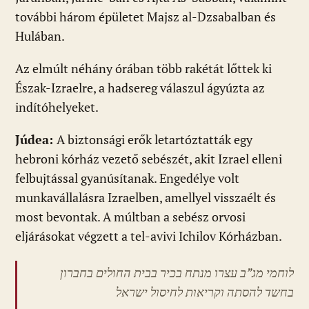
további három épületet Majsz al-Dzsabalban és
Hulában.
Az elmúlt néhány órában több rakétát lőttek ki
Észak-Izraelre, a hadsereg válaszul ágyúzta az
indítóhelyeket.
Júdea:
A biztonsági erők letartóztatták egy
hebroni kórház vezető sebészét, akit Izrael elleni
felbujtással gyanúsítanak. Engedélye volt
munkavállalásra Izraelben, amellyel visszaélt és
most bevontak. A múltban a sebész orvosi
eljárásokat végzett a tel-avivi Ichilov Kórházban.
לוחמי מג”ב עצרו מנתח בכיר בבית החולים בחברון
בחשד להסתה וקריאות לחיסול ישראל