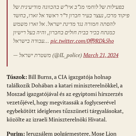
בפעילות של לוחמי מג”ב איו”ש בהכוונה מודיעינית של
פיקוד מרכז, נעצר בעיר חברון ד”ר ראשד אל זארו, בחשד
להסתה חמורה נגד מדינת ישראל. אל זארו משמש
כמנתח בכיר בבית חולים בחברון, והיה בעל רישיון
עבודה בישראל…
pic.twitter.com/0ff9RDk5ho
— משטרת ישראל (@IL_police)
March 21, 2024
Túszok:
Bill Burns, a CIA igazgatója holnap
találkozik Dohában a katari miniszterelnökkel, a
Moszad igazgatójával és az egyiptomi hírszerzés
vezetőjével, hogy megvitassák a foglycserével
egybekötött ideiglenes tűzszüneti tárgyalásokat,
közölte az izraeli Miniszterelnöki Hivatal.
Purim:
Jeruzsálem polgármestere, Mose Lion