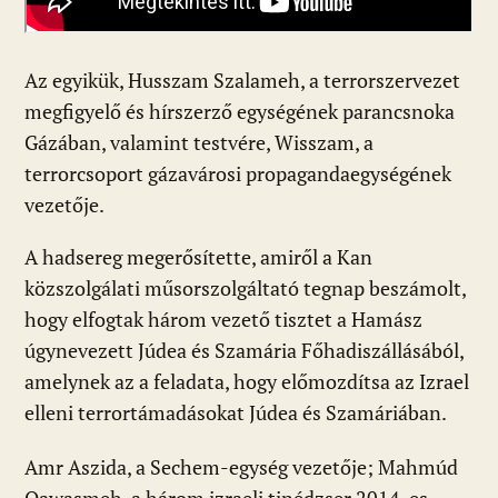
Az egyikük, Husszam Szalameh, a terrorszervezet
megfigyelő és hírszerző egységének parancsnoka
Gázában, valamint testvére, Wisszam, a
terrorcsoport gázavárosi propagandaegységének
vezetője.
A hadsereg megerősítette, amiről a Kan
közszolgálati műsorszolgáltató tegnap beszámolt,
hogy elfogtak három vezető tisztet a Hamász
úgynevezett Júdea és Szamária Főhadiszállásából,
amelynek az a feladata, hogy előmozdítsa az Izrael
elleni terrortámadásokat Júdea és Szamáriában.
Amr Aszida, a Sechem-egység vezetője; Mahmúd