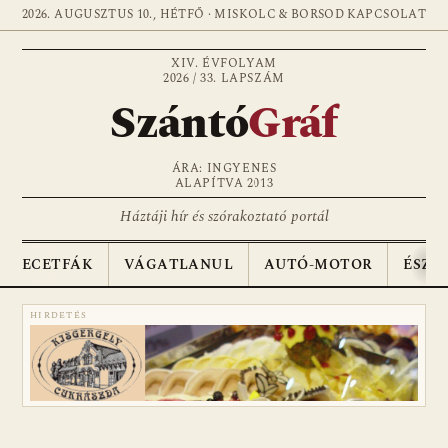
2026. AUGUSZTUS 10., HÉTFŐ · MISKOLC & BORSOD
KAPCSOLAT
XIV. ÉVFOLYAM
2026 / 33. LAPSZÁM
Szántó
Gráf
ÁRA: INGYENES
ALAPÍTVA 2013
Háztáji hír és szórakoztató portál
ECETFÁK
VÁGATLANUL
AUTÓ-MOTOR
ÉSZA
HIRDETÉS