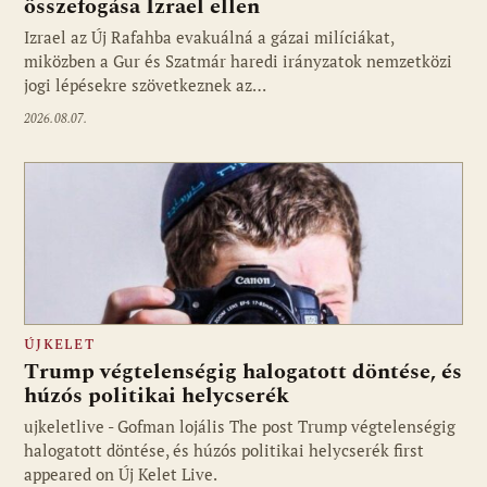
összefogása Izrael ellen
Izrael az Új Rafahba evakuálná a gázai milíciákat,
miközben a Gur és Szatmár haredi irányzatok nemzetközi
jogi lépésekre szövetkeznek az…
2026.08.07.
ÚJKELET
Trump végtelenségig halogatott döntése, és
húzós politikai helycserék
ujkeletlive - Gofman lojális The post Trump végtelenségig
Fotó: ujkelet.live
halogatott döntése, és húzós politikai helycserék first
appeared on Új Kelet Live.