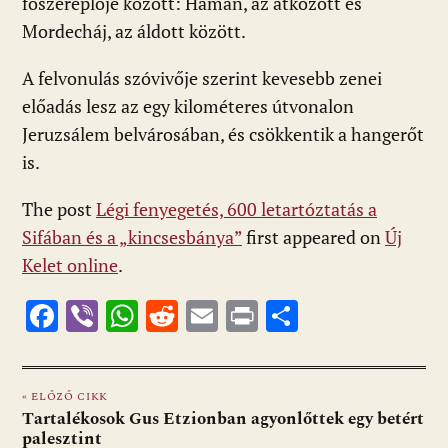
főszereplője között: Hámán, az átkozott és
Mordecháj, az áldott között.
A felvonulás szóvivője szerint kevesebb zenei
előadás lesz az egy kilométeres útvonalon
Jeruzsálem belvárosában, és csökkentik a hangerőt
is.
The post
Légi fenyegetés, 600 letartóztatás a
Sifában és a „kincsesbánya”
first appeared on
Új
Kelet online
.
F
Vi
W
R
E
Pr
O
ac
b
h
e
m
in
ss
e
er
at
d
ai
t
za
« ELŐZŐ CIKK
b
s
di
l
m
Tartalékosok Gus Etzionban agyonlőttek egy betért
o
A
t
e
palesztint