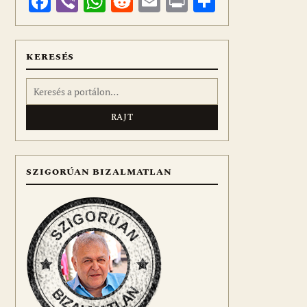
Facebook
Viber
WhatsApp
Reddit
Email
Print
Ossza
meg
KERESÉS
Keresés:
SZIGORÚAN BIZALMATLAN