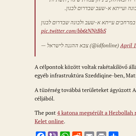
בונה ועייתא א-שעב שבדרום לבנון
במרחבים עייתא א-שעב ולבונה שבדרום לבנון
pic.twitter.com/bb6tNNtBbS
— צבא ההגנה לישראל (@idfonline)
April 
A célpontok között voltak rakétakilövő állá
egyéb infrastruktúra Szeddiqine-ben, Ma
A tüzérség továbbá területeket ágyúzott A
céljából.
The post
4 katona megsérült a Hezbollah
Kelet online
.