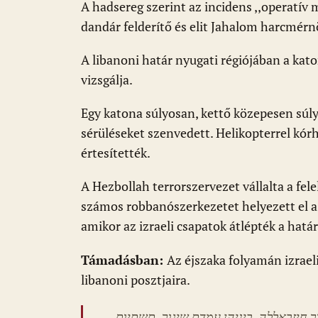
k
p
A hadsereg szerint az incidens ,,operatív 
dandár felderítő és elit Jahalom harcmérn
A libanoni határ nyugati régiójában a ka
vizsgálja.
Egy katona súlyosan, kettő közepesen súl
sérüléseket szenvedett. Helikopterrel kórh
értesítették.
A Hezbollah terrorszervezet vállalta a fe
számos robbanószerkezetet helyezett el a 
amikor az izraeli csapatok átlépték a határt
Támadásban:
Az éjszaka folyamán izrael
libanoni posztjaira.
 חיזבאללה, ביניהן עמדת שיגור, תשתיות