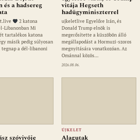
 és a hadsereg
vitája Hegseth
ata
hadügyminiszterrel
t.live
2 katona
ujkeletlive Egyelőre Irán, és
él-Libanonban Mi
Donald Trump elnök is
ét tartalékos katona
megerősítette a küszöbön álló
négy másik pedig súlyosan
megállapodást a Hormuzi-szoros
 tegnap a dél-libanoni
megnyitására vonatkozóan. Az
…
Ománnal közös…
2026.08.06.
ÚJKELET
sz szóvivője
Alagutak