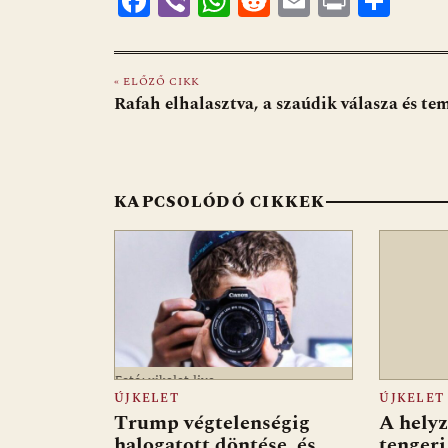
F
Vi
W
R
E
Pr
O
ac
b
h
e
m
in
ss
e
er
at
d
ai
t
za
« ELŐZŐ CIKK
b
s
di
l
m
Rafah elhalasztva, a szaúdik válasza és te
o
A
t
e
o
p
g
k
p
KAPCSOLÓDÓ CIKKEK
Fotó: ujkelet.live
ÚJKELET
ÚJKELET
Trump végtelenségig
A helyz
halogatott döntése, és
tengeri