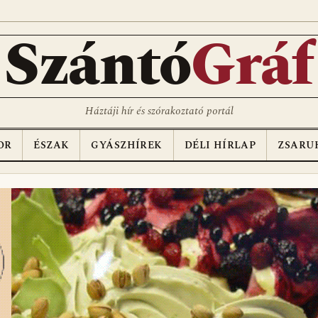
Szántó
Gráf
Háztáji hír és szórakoztató portál
OR
ÉSZAK
GYÁSZHÍREK
DÉLI HÍRLAP
ZSARU