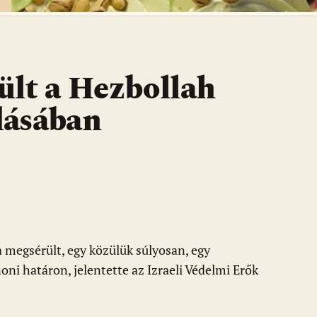
ült a Hezbollah
dásában
a megsérült, egy közülük súlyosan, egy
ni határon, jelentette az Izraeli Védelmi Erők