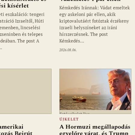
ési kísérlet
Kémkedés Iránnak: Vádat emeltek
ti eszkaláció: tengeri
egy askeloni pár ellen, akik
tráció Izraeltől, Húti
kriptovalutáért fotóztak érzékeny
emenben, lincselési
izraeli helyszíneket az iráni
Dzseninben és telepes
hírszerzésnek. The post
údeában. The post A
Kémkedés…
…
2026.08.06.
Fotó: ujkelet.live
ÚJKELET
amerikai
A Hormuzi megállapodás
kozás Bejrút
egyelőre várat, és Trump