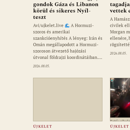
gondok Gáza és Libanon
tagadja
körül és sikeres Nyíl-
vettek 
teszt
A Hamász 
Avi/ujkelet.live
A Hormuzi-
civilek e
szoros és amerikai
Morgan m
szankcióenyhítés A lényeg: Irán és
ellenére, 
Omán megállapodott a Hormuzi-
rögzített
szoroson átvezető hajózási
2026.08.05.
útvonal földrajzi koordinátáiban.…
2026.08.05.
Fotó: ujkele
ÚJKELET
ÚJKELET