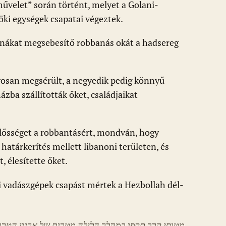
művelet” során történt, melyet a Golani-
öki egységek csapatai végeztek.
tonákat megsebesítő robbanás okát a hadsereg
yosan megsérült, a negyedik pedig könnyű
ázba szállították őket, családjaikat
lelősséget a robbantásért, mondván, hogy
határkerítés mellett libanoni területen, és
, élesítette őket.
i vadászgépek csapást mértek a Hezbollah dél-
מטוסי קרב תקפו במהלך הלילה מטרות של ארגון הטרור