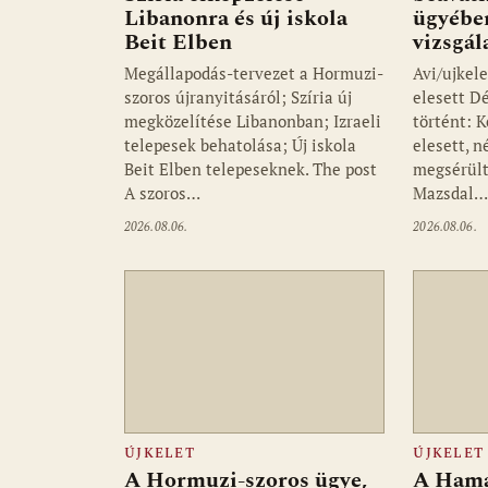
Libanonra és új iskola
ügyében
Beit Elben
vizsgál
Megállapodás-tervezet a Hormuzi-
Avi/ujkele
szoros újranyitásáról; Szíria új
elesett D
megközelítése Libanonban; Izraeli
történt: K
telepesek behatolása; Új iskola
elesett, 
Beit Elben telepeseknek. The post
megsérült
A szoros…
Mazsdal
2026.08.06.
2026.08.06.
ÚJKELET
ÚJKELET
A Hormuzi-szoros ügye,
A Hamá