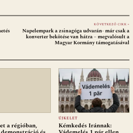
KÖVETKEZŐ CIKK »
metés
Napelempark a zsinagóga udvarán- már csak a
konverter bekötése van hátra – megvalósult a
Magyar Kormány támogatásával
ÚJKELET
et a régióban,
Kémkedés Iránnak:
 demonstráció és
Vádemelés 1 pár ellen