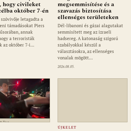
, hogy civileket
megsemmisítése és a
célba október 7-én
szavazás biztosítása
ellenséges területeken
szóvivője letagadta a
lleni támadásokat Piers
Dél-libanoni és gázai alagutakat
űsorában, annak
semmisített meg az izraeli
hogy a terroristák
hadsereg. A katonaság szigorú
ék az október 7-i…
szabályokkal készül a
választásokra, az ellenséges
vonalak mögött…
2026.08.05.
t.live
ÚJKELET