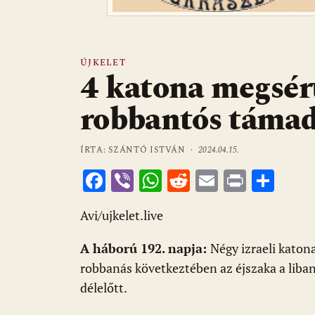
ÚJKELET
4 katona megsér
robbantós táma
ÍRTA: SZÁNTÓ ISTVÁN ·
2024.04.15.
F
Vi
W
R
E
Pr
O
ac
b
h
e
m
in
ss
Avi/ujkelet.live
e
er
at
d
ai
t
za
b
s
di
l
m
A háború 192. napja:
Négy izraeli katon
o
A
t
e
robbanás következtében az éjszaka a libano
o
p
g
délelőtt.