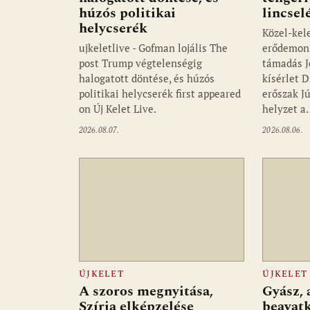
húzós politikai
lincsel
helycserék
Közel-kele
ujkeletlive - Gofman lojális The
erődemons
post Trump végtelenségig
támadás J
halogatott döntése, és húzós
kísérlet 
politikai helycserék first appeared
erőszak J
on Új Kelet Live.
helyzet a
2026.08.07.
2026.08.06.
ÚJKELET
ÚJKELET
A szoros megnyitása,
Gyász, 
Szíria elképzelése
beavat