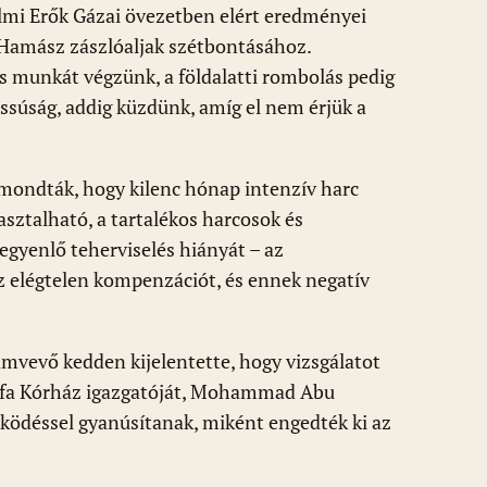
elmi Erők Gázai övezetben elért eredményei
 Hamász zászlóaljak szétbontásához.
os munkát végzünk, a földalatti rombolás pedig
assúság, addig küzdünk, amíg el nem érjük a
mondták, hogy kilenc hónap intenzív harc
sztalható, a tartalékos harcosok és
egyenlő teherviselés hiányát – az
z elégtelen kompenzációt, és ennek negatív
vevő kedden kijelentette, hogy vizsgálatot
Sifa Kórház igazgatóját, Mohammad Abu
űködéssel gyanúsítanak, miként engedték ki az