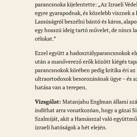
parancsnoka kijelentette: „Az Izraeli Véd
egyre gyarapodnak, és közelebb visznek a
Lassúságról beszélni bántó és káros, alap
egy hosszú ideig tartó művelet, de nincs l
célokat.”
Ezzel együtt a hadosztályparancsnokok el
után a manőverező erők között kiégés tapa
parancsnokok körében pedig kritika éri az 
ultraortodoxok besorozásának ügye – és a
hatása van a terepen.
Vizsgálat:
Matanjahu Englman állami szám
indíthat arra vonatkozóan, hogy a gázai 
Szalmiját, akit a Hamásszal való együttm
izraeli hatóságok a hét elején.