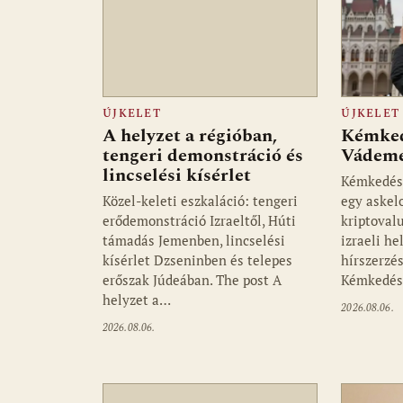
ÚJKELET
ÚJKELET
A helyzet a régióban,
Kémked
tengeri demonstráció és
Vádemel
lincselési kísérlet
Kémkedés 
Közel-keleti eszkaláció: tengeri
egy askelo
erődemonstráció Izraeltől, Húti
kriptoval
támadás Jemenben, lincselési
izraeli he
kísérlet Dzseninben és telepes
hírszerzé
erőszak Júdeában. The post A
Kémkedé
helyzet a…
2026.08.06.
2026.08.06.