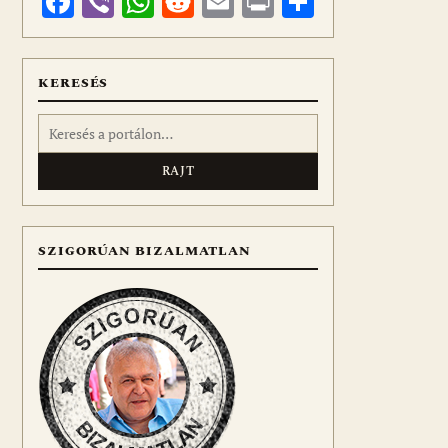
Facebook
Viber
WhatsApp
Reddit
Email
Print
Ossza
meg
KERESÉS
Keresés:
SZIGORÚAN BIZALMATLAN