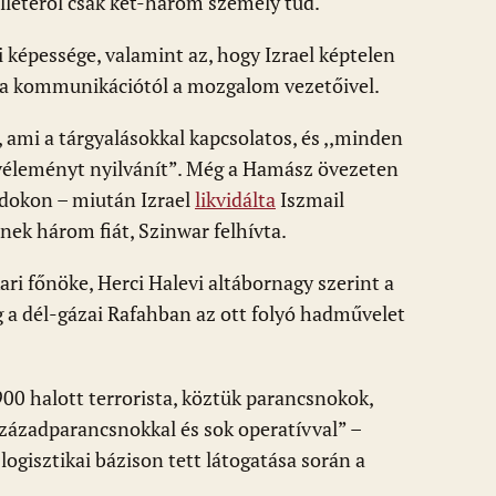
llétéről csak két-három személy tud.
i képessége, valamint az, hogy Izrael képtelen
va a kommunikációtól a mozgalom vezetőivel.
mi a tárgyalásokkal kapcsolatos, és ,,minden
véleményt nyilvánít”. Még a Hamász övezeten
módokon – miután Izrael
likvidálta
Iszmail
nek három fiát, Szinwar felhívta.
ari főnöke, Herci Halevi altábornagy szerint a
g a dél-gázai Rafahban az ott folyó hadművelet
00 halott terrorista, köztük parancsnokok,
századparancsnokkal és sok operatívval” –
ogisztikai bázison tett látogatása során a