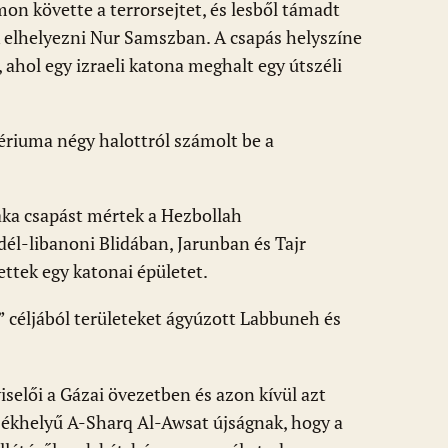
on követte a terrorsejtet, és lesből támadt
k elhelyezni Nur Samszban. A csapás helyszíne
, ahol egy izraeli katona meghalt egy útszéli
ériuma négy halottról számolt be a
aka csapást mértek a Hezbollah
 dél-libanoni Blidában, Jarunban és Tajr
ettek egy katonai épületet.
” céljából területeket ágyúzott Labbuneh és
selői a Gázai övezetben és azon kívül azt
székhelyű A-Sharq Al-Awsat újságnak, hogy a