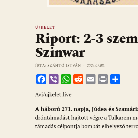
ÚJKELET
Riport: 2-3 szem
Szinwar
ÍRTA: SZÁNTÓ ISTVÁN ·
2024.07.03.
F
Vi
W
R
E
Pr
O
ac
b
h
e
m
in
ss
Avi/ujkelet.live
e
er
at
d
ai
t
za
b
s
di
l
m
A háború 271. napja, Júdea és Szamári
o
A
t
e
dróntámadást hajtott végre a Tulkarem m
o
p
g
támadás célpontja bombát elhelyező terror