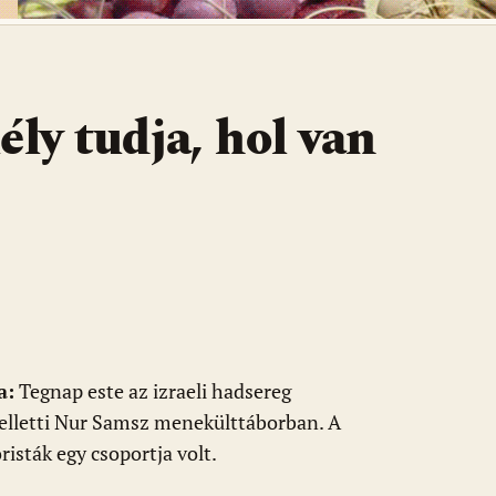
ély tudja, hol van
a:
Tegnap este az izraeli hadsereg
elletti Nur Samsz menekülttáborban. A
isták egy csoportja volt.