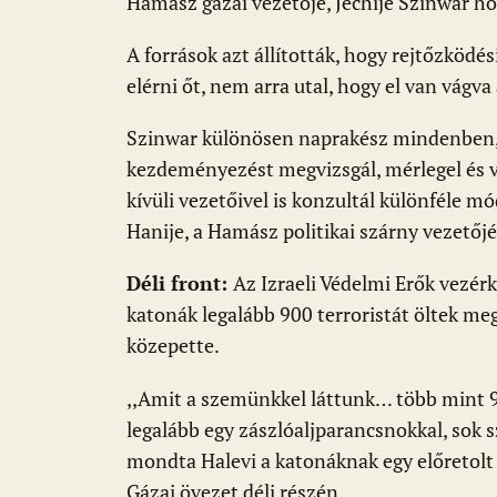
Hamász gázai vezetője, Jechíje Szinwar ho
A források azt állították, hogy rejtőzködés
elérni őt, nem arra utal, hogy el van vág
Szinwar különösen naprakész mindenben, a
kezdeményezést megvizsgál, mérlegel és 
kívüli vezetőivel is konzultál különféle 
Hanije, a Hamász politikai szárny vezetőjé
Déli front:
Az Izraeli Védelmi Erők vezérk
katonák legalább 900 terroristát öltek me
közepette.
,,Amit a szemünkkel láttunk… több mint 9
legalább egy zászlóaljparancsnokkal, sok 
mondta Halevi a katonáknak egy előretolt l
Gázai övezet déli részén.