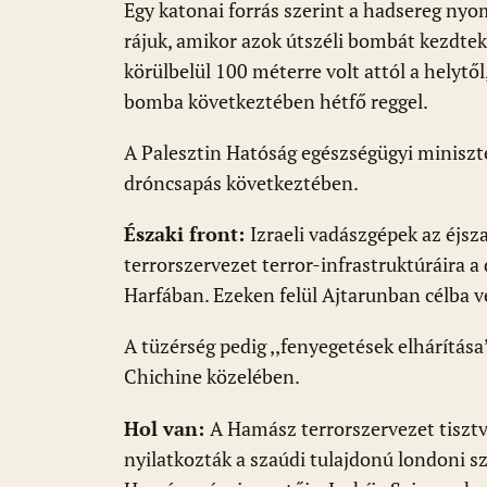
k
p
Egy katonai forrás szerint a hadsereg nyom
rájuk, amikor azok útszéli bombát kezdte
körülbelül 100 méterre volt attól a helytől
bomba következtében hétfő reggel.
A Palesztin Hatóság egészségügyi miniszt
dróncsapás következtében.
Északi front:
Izraeli vadászgépek az éjsz
terrorszervezet terror-infrastruktúráira a
Harfában. Ezeken felül Ajtarunban célba v
A tüzérség pedig ,,fenyegetések elhárítása
Chichine közelében.
Hol van:
A Hamász terrorszervezet tisztvi
nyilatkozták a szaúdi tulajdonú londoni 