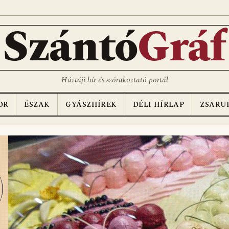
Szántó
Gráf
Háztáji hír és szórakoztató portál
OR
ÉSZAK
GYÁSZHÍREK
DÉLI HÍRLAP
ZSARU