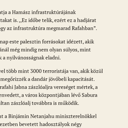
tatja a Hamász infrastruktúrájának
kat is. ,,Ez időbe telik, ezért ez a hadjárat
ogy az infrastruktúra megmarad Rafahban”.
ap este palesztin forrásokat idézett, akik
jánál még mindig nem olyan súlyos, mint
ák a nyilvánosságnak eladni.
l több mint 3000 terroristája van, akik közül
megőrizzék a dandár jövőbeli kapacitását.
-rafahi Jabna zászlóaljra vereséget mértek, a
zenvedett, a város központjában lévő Sabura
ultan zászlóalj továbbra is működik.
int a Binjámin Netanjahu miniszterelnökkel
vezetben bevetett hadosztályok négy